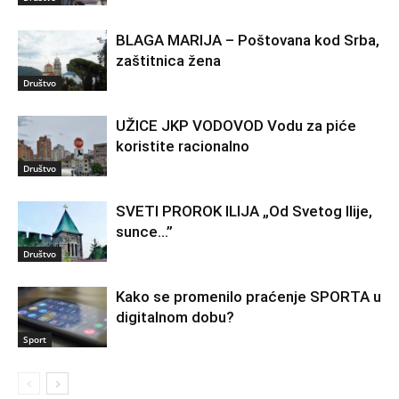
BLAGA MARIJA – Poštovana kod Srba,
zaštitnica žena
Društvo
UŽICE JKP VODOVOD Vodu za piće
koristite racionalno
Društvo
SVETI PROROK ILIJA „Od Svetog Ilije,
sunce…”
Društvo
Kako se promenilo praćenje SPORTA u
digitalnom dobu?
Sport