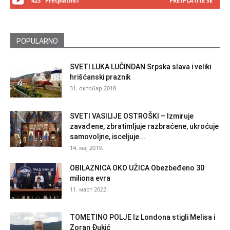
423
Pretplatnici
PRETPLATITE SE
POPULARNO
SVETI LUKA LUČINDAN Srpska slava i veliki
hrišćanski praznik
31. октобар 2018.
SVETI VASILIJE OSTROŠKI – Izmiruje
zavađene, zbratimljuje razbraćene, ukroćuje
samovoljne, isceljuje...
14. мај 2019.
OBILAZNICA OKO UŽICA Obezbeđeno 30
miliona evra
11. март 2022.
TOMETINO POLJE Iz Londona stigli Melisa i
Zoran Đukić