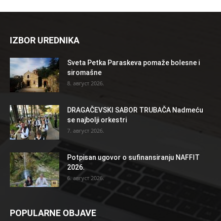
IZBOR UREDNIKA
Sveta Petka Paraskeva pomaže bolesne i
siromašne
8. август 2026.
DRAGAČEVSKI SABOR TRUBAČA Nadmeću
se najbolji orkestri
7. август 2026.
Potpisan ugovor o sufinansiranju NAFFIT
2026.
6. август 2026.
POPULARNE OBJAVE