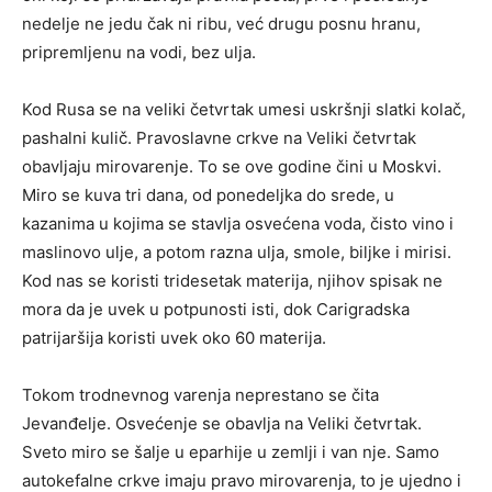
nedelje ne jedu čak ni ribu, već drugu posnu hranu,
pripremljenu na vodi, bez ulja.
Kod Rusa se na veliki četvrtak umesi uskršnji slatki kolač,
pashalni kulič. Pravoslavne crkve na Veliki četvrtak
obavljaju mirovarenje. To se ove godine čini u Moskvi.
Miro se kuva tri dana, od ponedeljka do srede, u
kazanima u kojima se stavlja osvećena voda, čisto vino i
maslinovo ulje, a potom razna ulja, smole, biljke i mirisi.
Kod nas se koristi tridesetak materija, njihov spisak ne
mora da je uvek u potpunosti isti, dok Carigradska
patrijaršija koristi uvek oko 60 materija.
Tokom trodnevnog varenja neprestano se čita
Jevanđelje. Osvećenje se obavlja na Veliki četvrtak.
Sveto miro se šalje u eparhije u zemlji i van nje. Samo
autokefalne crkve imaju pravo mirovarenja, to je ujedno i