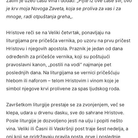
Zatim je uzeo čašu vina i dodao: „
Pijte iz ove čaše svi, ovo
je krv moja Novoga Zaveta, koja se proliva za vas i za
mnoge, radi otpuštanja greha
„.
Hristove reči se na Veliki četvrtak, ponavljaju na
liturgijama pre pričešća vernika, po uzoru na prvu pričest
Hristovu i njegovih apostola. Praznik je jedan od dana
određenih za pričešće vernika, koji su poštujući
pravoslavni kanon, „postili na vodi“ najmanje pet
poslednjih dana. Na liturgijama se vernici pričešćuju
hlebom ili naforom – telom Hristovim i vinom koje je
simbol njegove krvi prolivene za spas ljudskog roda.
Završetkom liturgije prestaje se za zvonjenjem, već se
klepa, udara u drvenu dasku, sve do sahrane Hristove.
Posle liturgije je dozvoljeno jesti na ulju i popiti nešto
vina. Veliki ili Časni ili Vaskršnji post traje šest nedelja, a
oni koji se pridržavaju pravila posta, prve i poslednje