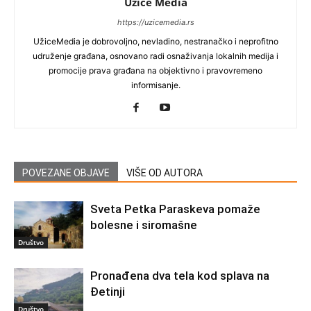
Užice Media
https://uzicemedia.rs
UžiceMedia je dobrovoljno, nevladino, nestranačko i neprofitno
udruženje građana, osnovano radi osnaživanja lokalnih medija i
promocije prava građana na objektivno i pravovremeno
informisanje.
POVEZANE OBJAVE
VIŠE OD AUTORA
Sveta Petka Paraskeva pomaže
bolesne i siromašne
Društvo
Pronađena dva tela kod splava na
Đetinji
Društvo