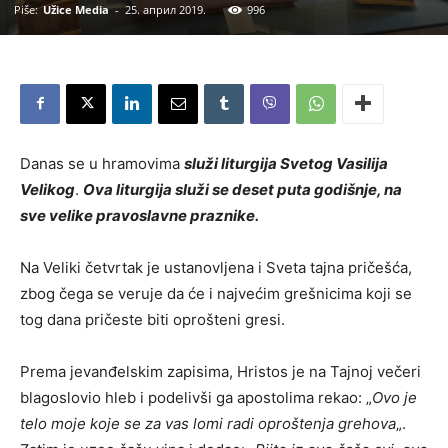
Piše:
Užice Media
-
25. април 2019.
996
Danas se u hramovima
služi liturgija Svetog Vasilija
Velikog
.
Ova liturgija služi se deset puta godišnje, na
sve velike pravoslavne praznike.
Na Veliki četvrtak je ustanovljena i Sveta tajna pričešća,
zbog čega se veruje da će i najvećim grešnicima koji se
tog dana pričeste biti oprošteni gresi.
Prema jevanđelskim zapisima, Hristos je na Tajnoj večeri
blagoslovio hleb i podelivši ga apostolima rekao: „
Ovo je
telo moje koje se za vas lomi radi oproštenja grehova
„.