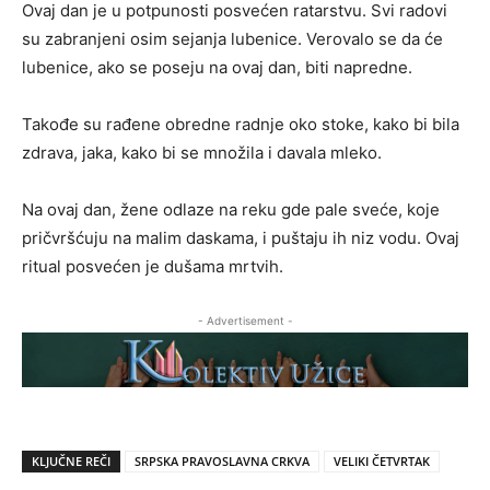
Ovaj dan je u potpunosti posvećen ratarstvu. Svi radovi
su zabranjeni osim sejanja lubenice. Verovalo se da će
lubenice, ako se poseju na ovaj dan, biti napredne.
Takođe su rađene obredne radnje oko stoke, kako bi bila
zdrava, jaka, kako bi se množila i davala mleko.
Na ovaj dan, žene odlaze na reku gde pale sveće, koje
pričvršćuju na malim daskama, i puštaju ih niz vodu. Ovaj
ritual posvećen je dušama mrtvih.
- Advertisement -
KLJUČNE REČI
SRPSKA PRAVOSLAVNA CRKVA
VELIKI ČETVRTAK