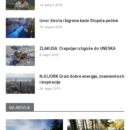
14. август 2018.
Izvor života i bigrene kade Stopića pećine
19. април 2018.
ZLAKUSA: Crepuljari stigoše do UNESKA
8. март 2018.
NJUJORK Grad dobre energije, znamenitosti
i inspiracije
26. март 2019.
NAJNOVIJE