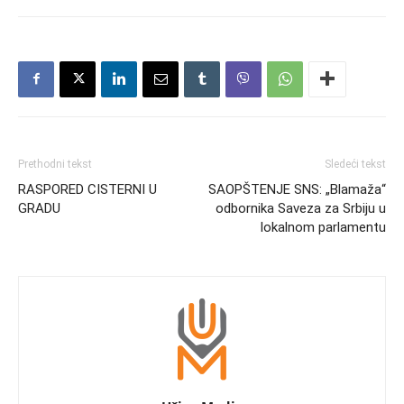
Prethodni tekst
Sledeći tekst
RASPORED CISTERNI U
SAOPŠTENJE SNS: „Blamaža“
GRADU
odbornika Saveza za Srbiju u
lokalnom parlamentu