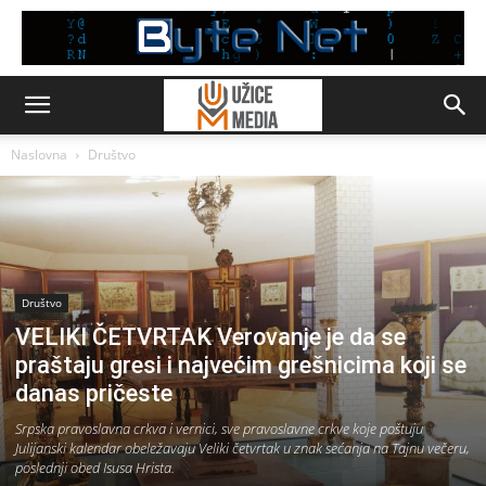
Naslovna
Društvo
Društvo
VELIKI ČETVRTAK Verovanje je da se
praštaju gresi i najvećim grešnicima koji se
danas pričeste
Srpska pravoslavna crkva i vernici, sve pravoslavne crkve koje poštuju
Julijanski kalendar obeležavaju Veliki četvrtak u znak sećanja na Tajnu večeru,
poslednji obed Isusa Hrista.