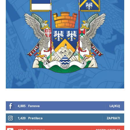
4,885
Fanova
LAJKUJ
1,420
Pratilaca
ZAPRATI