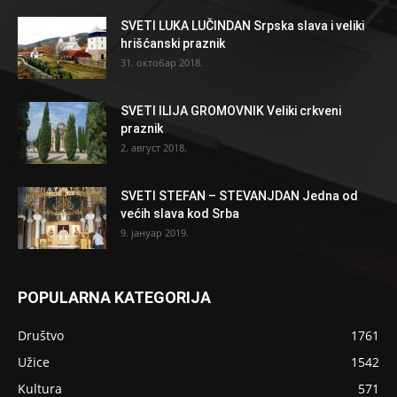
SVETI LUKA LUČINDAN Srpska slava i veliki
hrišćanski praznik
31. октобар 2018.
SVETI ILIJA GROMOVNIK Veliki crkveni
praznik
2. август 2018.
SVETI STEFAN – STEVANJDAN Jedna od
većih slava kod Srba
9. јануар 2019.
POPULARNA KATEGORIJA
Društvo
1761
Užice
1542
Kultura
571