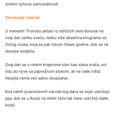
simbol njihove samostalnosti.
Verovanja i običaji
U manastir Tronošu seljaci iz obližnjih sela donose na
ovaj dan veliku sveću, tešku više desetina kilograma od
čistog voska, koja se pali tokom čitave godine, dok se ne
donese sledeća.
Ovaj dan se u nekim krajevima slavi kao slava orača, oni
odu do njive sa zaprežnom stokom, ali ne rade ništa.
Veselja nema već samo okupljanje.
Kod nekih pravoslavnih naroda tog dana se boje uskršnja
jaja, dok se u Rusiji na Veliki četvrtak mesi uskršnji slatki
kolač.