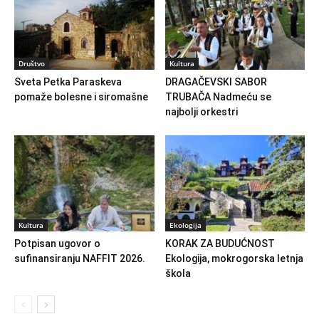
Društvo
Kultura
Sveta Petka Paraskeva
DRAGAČEVSKI SABOR
pomaže bolesne i siromašne
TRUBAČA Nadmeću se
najbolji orkestri
Kultura
Ekologija
Potpisan ugovor o
KORAK ZA BUDUĆNOST
sufinansiranju NAFFIT 2026.
Ekologija, mokrogorska letnja
škola