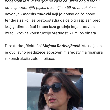
početkom leta iduće godine kada će Užice dobiti jednu
od najmodernijih pijaca u zemlji sa 59 novih lokala
–
naveo je
Tihomir Petković
koji je dodao da će posle
tendera za koji se pretpostavlja da će biti raspisan pred
kraj godine početi i treća faza gradnje koja predviđa
izradu krovne konstrukcije vrednosti 21 milon dinara.
Direktorka „Bioktoša“
Mirjana Radivojčević
istakla je da
je ovo javno preduzeće sopstvenim sredstvima finansira
rekonstrukciju zelene pijace.