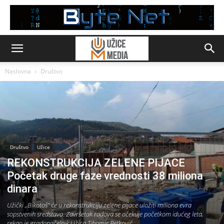
Naslovna
Društvo
Društvo
Užice
REKONSTRUKCIJA ZELENE PIJACE
Početak druge faze vrednosti 38 miliona
dinara
Užički „Bikotoš“ će u rekonstrukciju zelene pijace uložiti miliona evra
sopstvenih sredstava. Završetak radova se očekuje početkom idućeg leta,
rekao je gradonačelnik Užica Tihomir Petković.