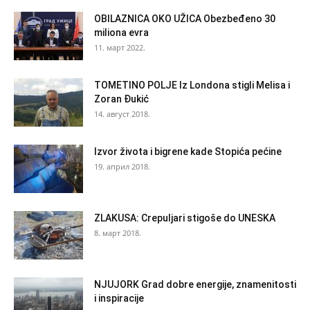
OBILAZNICA OKO UŽICA Obezbeđeno 30
miliona evra
11. март 2022.
TOMETINO POLJE Iz Londona stigli Melisa i
Zoran Đukić
14. август 2018.
Izvor života i bigrene kade Stopića pećine
19. април 2018.
ZLAKUSA: Crepuljari stigoše do UNESKA
8. март 2018.
NJUJORK Grad dobre energije, znamenitosti
i inspiracije