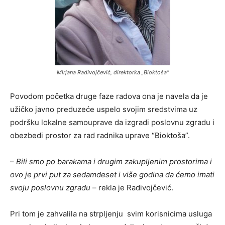
Mirjana Radivojčević, direktorka „Bioktoša“
Povodom početka druge faze radova ona je navela da je
užičko javno preduzeće uspelo svojim sredstvima uz
podršku lokalne samouprave da izgradi poslovnu zgradu i
obezbedi prostor za rad radnika uprave “Bioktoša”.
–
Bili smo po barakama i drugim zakupljenim prostorima i
ovo je prvi put za sedamdeset i više godina da ćemo imati
svoju poslovnu zgradu
– rekla je Radivojčević.
Pri tom je zahvalila na strpljenju svim korisnicima usluga