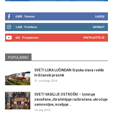
4,885
Fanova
LAJKUJ
1,420
Pratilaca
ZAPRATI
423
Pretplatnici
PRETPLATITE SE
POPULARNO
SVETI LUKA LUČINDAN Srpska slava i veliki
hrišćanski praznik
31. октобар 2018.
SVETI VASILIJE OSTROŠKI – Izmiruje
zavađene, zbratimljuje razbraćene, ukroćuje
samovoljne, isceljuje...
14. мај 2019.