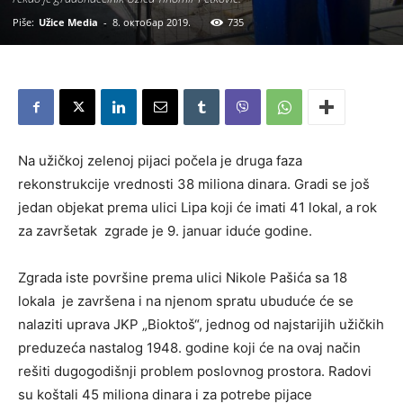
Piše:
Užice Media
-
8. октобар 2019.
735
Na užičkoj zelenoj pijaci počela je druga faza
rekonstrukcije vrednosti 38 miliona dinara. Gradi se još
jedan objekat prema ulici Lipa koji će imati 41 lokal, a rok
za završetak zgrade je 9. januar iduće godine.
Zgrada iste površine prema ulici Nikole Pašića sa 18
lokala je završena i na njenom spratu ubuduće će se
nalaziti uprava JKP „Bioktoš“, jednog od najstarijih užičkih
preduzeća nastalog 1948. godine koji će na ovaj način
rešiti dugogodišnji problem poslovnog prostora. Radovi
su koštali 45 miliona dinara i za potrebe pijace