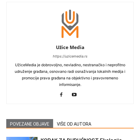
Užice Media
https://uzicemedia.rs
UžiceMedia je dobrovoljno, nevladino, nestranačko i neprofitno
udruženje građana, osnovano radi osnaživanja lokalnih medija i
promocije prava građana na objektivno i pravovremeno
informisanje.
POVEZANE OBJAVE
VIŠE OD AUTORA