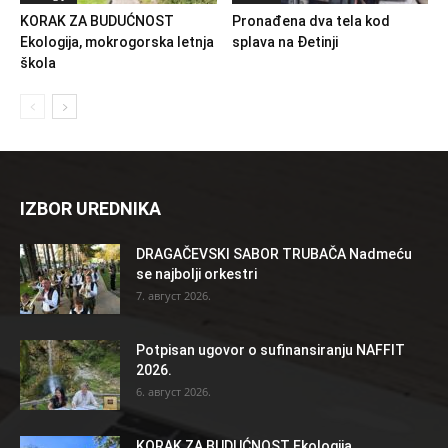
KORAK ZA BUDUĆNOST
Pronađena dva tela kod
Ekologija, mokrogorska letnja
splava na Đetinji
škola
IZBOR UREDNIKA
DRAGAČEVSKI SABOR TRUBAČA Nadmeću
se najbolji orkestri
7. август 2026.
Potpisan ugovor o sufinansiranju NAFFIT
2026.
6. август 2026.
KORAK ZA BUDUĆNOST Ekologija,