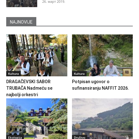
26. март 2019.
NAJNOVIJE
Kultura
Kultura
DRAGAČEVSKI SABOR
Potpisan ugovor o
TRUBAČA Nadmeću se
sufinansiranju NAFFIT 2026.
najbolji orkestri
Ekologija
Društvo