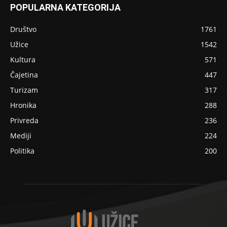
POPULARNA KATEGORIJA
Društvo
1761
Užice
1542
Kultura
571
Čajetina
447
Turizam
317
Hronika
288
Privreda
236
Mediji
224
Politika
200