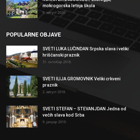
mokrogorska letnja škola
5. август 2026.
POPULARNE OBJAVE
SVETI LUKA LUČINDAN Srpska slava i veliki
hrišćanski praznik
31. октобар 2018.
SVETI ILIJA GROMOVNIK Veliki crkveni
praznik
2. август 2018.
SVETI STEFAN – STEVANJDAN Jedna od
većih slava kod Srba
9. јануар 2019.