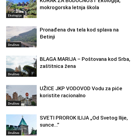
KORAK ZA BUDUĆNOST Ekologija,
mokrogorska letnja škola
Ekologija
Pronađena dva tela kod splava na
Đetinji
Društvo
BLAGA MARIJA – Poštovana kod Srba,
zaštitnica žena
Društvo
UŽICE JKP VODOVOD Vodu za piće
koristite racionalno
Društvo
SVETI PROROK ILIJA „Od Svetog Ilije,
sunce…”
Društvo