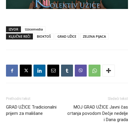
IZVOR
Uzicemedia
KLJUČNE REČI
BIOKTOŠ
GRAD UŽICE
ZELENA PIJACA
Prethodni tekst
Sledeći tekst
GRAD UŽICE Tradicionalni
MOJ GRAD UŽICE Javni čas
prijem za mališane
crtanja povodom Dečje nedelje
i Dana grada