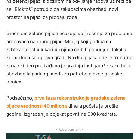
na zelenoj pijaci s obzirom na odvijanje radova uz reči da
se „Bioktoš“ potrudio da zakupacima obezbedi novi
prostor na pijaci za prodaju robe.
Gradnjom zelene pijace očekuje se i rešenje za probleme
prodavaca na robnoj pijaci Medjaj koji godinama
zahtevaju bolju lokaciju i njima će biti ponudjeni lokali u
zgradi koja se upravo gradi. Na dnu pijaca gde je trenutno
zanatski deo predviđena je gradnja fast garaže kako bi se
obezbedila parking mesta za potrebe glavne gradske
tržnice.
Podsećamo,
prva faza rekonstrukcije gradske zelene
pijace vrednosti 40 miliona
dinara počela je prošle
godine. Izgrađen je objekat površine 600 kvadrata.
- Advertisement -