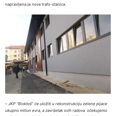
napravljena je nova trafo-stanica.
–
JKP “Bioktoš” će uložiti u rekonstrukciju zelene pijace
ukupno milion evra, a završetak svih radova očekujemo