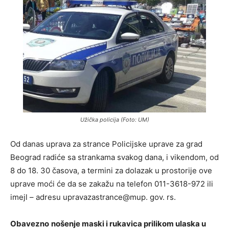
Užička policija (Foto: UM)
Od danas uprava za strance Policijske uprave za grad
Beograd radiće sa strankama svakog dana, i vikendom, od
8 do 18. 30 časova, a termini za dolazak u prostorije ove
uprave moći će da se zakažu na telefon 011-3618-972 ili
imejl – adresu upravazastrance@mup. gov. rs.
Obavezno
nošenje maski i rukavica prilikom ulaska u