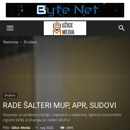
Naslovna
Društvo
Društvo
RADE ŠALTERI MUP, APR, SUDOVI
Na posao se od danas vraćaju i zaposleni u sudovima, Agenciji za privredne
registre (APR), a otvaraju se i šalteri MUP-a.
Piše:
Užice Media
-
11. мај 2020.
2884