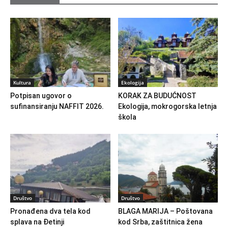
Kultura
Ekologija
Potpisan ugovor o
KORAK ZA BUDUĆNOST
sufinansiranju NAFFIT 2026.
Ekologija, mokrogorska letnja
škola
Društvo
Društvo
Pronađena dva tela kod
BLAGA MARIJA – Poštovana
splava na Đetinji
kod Srba, zaštitnica žena