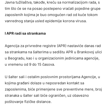
Javna tužilaštva, takođe, kreću sa normalizacijom rada, s
tim što će se na posao postepeno vraćati pojedine grupe
zaposlenih kojima je buo omogućen rad od kuće tokom
vanrednog stanja usled epidemije korona virusa.
I APR radi sa strankama
Agencija za privredne registre (APR) nastaviće danas rad
sa strankama na šalterima u sedištu APR u Brankovoj ulici
u Beogradu, kao i u organizacionim jedinicama agencije,
u vremenu od 9 do 15 časova.
U šalter sali i ostalim poslovnim prostorijama Agencije, u
kojima građani dolaze u neposredan kontakt sa
zaposlenima, biće primenjene sve preventivne mere, broj
stranaka u šalter sali biće ograničen, uz obavezno
poštovanje fizičke distance.