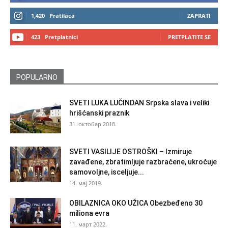
1,420
Pratilaca
ZAPRATI
423
Pretplatnici
PRETPLATITE SE
POPULARNO
SVETI LUKA LUČINDAN Srpska slava i veliki
hrišćanski praznik
31. октобар 2018.
SVETI VASILIJE OSTROŠKI – Izmiruje
zavađene, zbratimljuje razbraćene, ukroćuje
samovoljne, isceljuje...
14. мај 2019.
OBILAZNICA OKO UŽICA Obezbeđeno 30
miliona evra
11. март 2022.