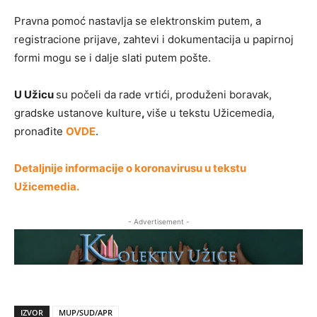
Pravna pomoć nastavlja se elektronskim putem, a
registracione prijave, zahtevi i dokumentacija u papirnoj
formi mogu se i dalje slati putem pošte.
U Užicu
su počeli da rade vrtići, produženi boravak,
gradske ustanove kulture
,
više u tekstu Užicemedia,
pronađite
OVDE
.
Detaljnije informacije o koronavirusu u tekstu
Užicemedia.
- Advertisement -
IZVOR
MUP/SUD/APR