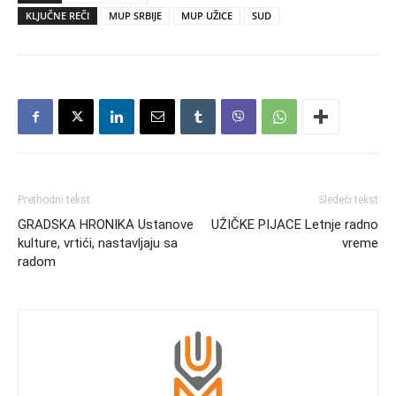
KLJUČNE REČI
MUP SRBIJE
MUP UŽICE
SUD
Prethodni tekst
Sledeći tekst
GRADSKA HRONIKA Ustanove
UŽIČKE PIJACE Letnje radno
kulture, vrtići, nastavljaju sa
vreme
radom