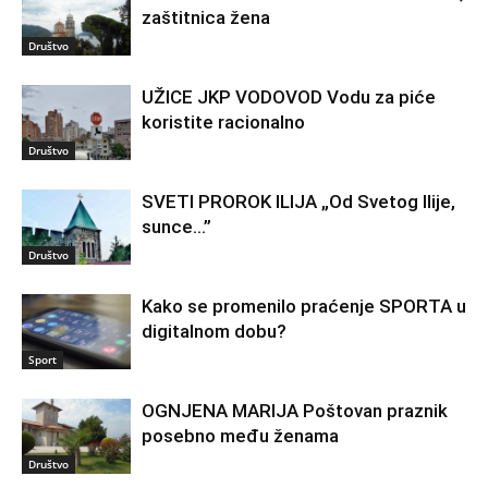
zaštitnica žena
Društvo
UŽICE JKP VODOVOD Vodu za piće
koristite racionalno
Društvo
SVETI PROROK ILIJA „Od Svetog Ilije,
sunce…”
Društvo
Kako se promenilo praćenje SPORTA u
digitalnom dobu?
Sport
OGNJENA MARIJA Poštovan praznik
posebno među ženama
Društvo