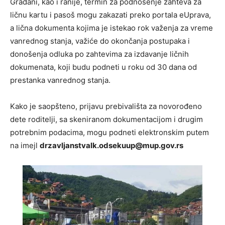
Građani, kao i ranije, termin za podnošenje zahteva za
ličnu kartu i pasoš mogu zakazati preko portala eUprava,
a lična dokumenta kojima je istekao rok važenja za vreme
vanrednog stanja, važiće do okončanja postupaka i
donošenja odluka po zahtevima za izdavanje ličnih
dokumenata, koji budu podneti u roku od 30 dana od
prestanka vanrednog stanja.
Kako je saopšteno, prijavu prebivališta za novorođeno
dete roditelji, sa skeniranom dokumentacijom i drugim
potrebnim podacima, mogu podneti elektronskim putem
na imejl
drzavljanstvalk.odsekuup@mup.gov.rs