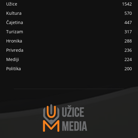
Užice
1542
Kultura
570
Čajetina
447
Turizam
317
Hronika
288
Privreda
236
Mediji
224
Politika
200