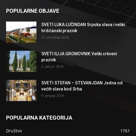
POPULARNE OBJAVE
SVETI LUKA LUČINDAN Srpska slava i veliki
hrišćanski praznik
31. октобар 2018.
SVETI ILIJA GROMOVNIK Veliki crkveni
praznik
2. август 2018.
SVETI STEFAN – STEVANJDAN Jedna od
većih slava kod Srba
9. јануар 2019.
POPULARNA KATEGORIJA
Društvo
1761