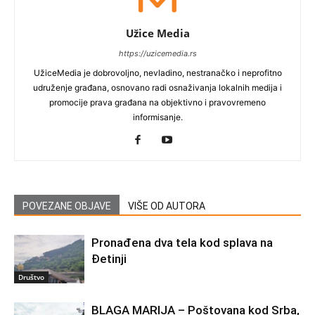
Užice Media
https://uzicemedia.rs
UžiceMedia je dobrovoljno, nevladino, nestranačko i neprofitno
udruženje građana, osnovano radi osnaživanja lokalnih medija i
promocije prava građana na objektivno i pravovremeno
informisanje.
POVEZANE OBJAVE
VIŠE OD AUTORA
Pronađena dva tela kod splava na
Đetinji
Društvo
BLAGA MARIJA – Poštovana kod Srba,