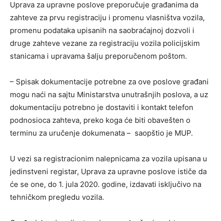
Uprava za upravne poslove preporučuje građanima da
zahteve za prvu registraciju i promenu vlasništva vozila,
promenu podataka upisanih na saobraćajnoj dozvoli i
druge zahteve vezane za registraciju vozila policijskim
stanicama i upravama šalju preporučenom poštom.
– Spisak dokumentacije potrebne za ove poslove građani
mogu naći na sajtu Ministarstva unutrašnjih poslova, a uz
dokumentaciju potrebno je dostaviti i kontakt telefon
podnosioca zahteva, preko koga će biti obavešten o
terminu za uručenje dokumenata – saopštio je MUP.
U vezi sa registracionim nalepnicama za vozila upisana u
jedinstveni registar, Uprava za upravne poslove ističe da
će se one, do 1. jula 2020. godine, izdavati isključivo na
tehničkom pregledu vozila.