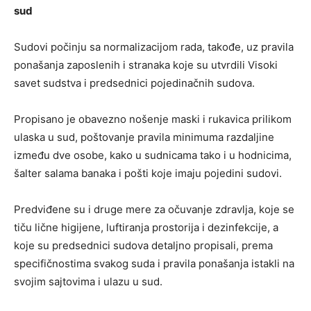
sud
Sudovi počinju sa normalizacijom rada, takođe, uz pravila
ponašanja zaposlenih i stranaka koje su utvrdili Visoki
savet sudstva i predsednici pojedinačnih sudova.
Propisano je obavezno nošenje maski i rukavica prilikom
ulaska u sud, poštovanje pravila minimuma razdaljine
između dve osobe, kako u sudnicama tako i u hodnicima,
šalter salama banaka i pošti koje imaju pojedini sudovi.
Predviđene su i druge mere za očuvanje zdravlja, koje se
tiču lične higijene, luftiranja prostorija i dezinfekcije, a
koje su predsednici sudova detaljno propisali, prema
specifičnostima svakog suda i pravila ponašanja istakli na
svojim sajtovima i ulazu u sud.