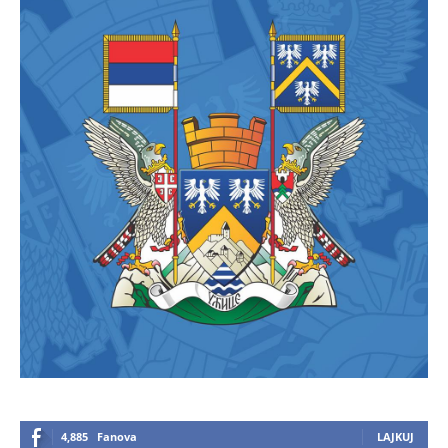
4,885
Fanova
LAJKUJ