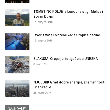
TOMETINO POLJE Iz Londona stigli Melisa i
Zoran Đukić
14. август 2018.
Izvor života i bigrene kade Stopića pećine
19. април 2018.
ZLAKUSA: Crepuljari stigoše do UNESKA
8. март 2018.
NJUJORK Grad dobre energije, znamenitosti
i inspiracije
26. март 2019.
NAJNOVIJE