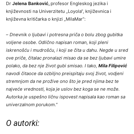
Dr
Jelena
Banković,
profesor Engleskog jezika i
književnosti na Univerzitetu „Loyola“, književnica i
književna kritičarka o knjizi „MilaMar“:
–
Dnevnik o ljubavi i potresna priča o bolu zbog gubitka
voljene osobe. Odlično napisan roman, koji pleni
iskrenošću i mudrošću, i koji se čita u dahu. Negde u sred
ove priče, čitalac pronalazi misao da se bez ljubavi umire
polako, da bez nje život gubi smisao. I tako,
Mila Filipović
navodi čitaoce da ozbiljno preispitaju svoj život, vodjeni
stremnjom da ne prožive ono što je pred njima bez te
najveće vrednosti, koja je uslov bez koga se ne može.
Autorka je uspešno ličnu ispovest napisala kao roman sa
univerzalnom porukom
.“
O autorki: