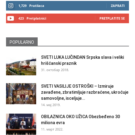
1,729
Pratilaca
ZAPRATI
423
Pretplatnici
PRETPLATITE SE
POPULARNO
SVETI LUKA LUČINDAN Srpska slava i veliki
hrišćanski praznik
31. октобар 2018.
SVETI VASILIJE OSTROŠKI – Izmiruje
zavađene, zbratimljuje razbraćene, ukroćuje
samovoljne, isceljuje...
14. мај 2019.
OBILAZNICA OKO UŽICA Obezbeđeno 30
miliona evra
11. март 2022.