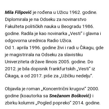
Mila Filipović
je rođena u Užicu 1962. godine.
Diplomirala je na Odseku za novinarstvo
Fakulteta političkih nauka u Beogradu 1986.
godine. Radila je kao novinarka „Vesti“ i glavna i
odgovorna urednica Radio Užica.
Od 1. aprila 1996. godine živi i radi u Čikagu, gde
je magistrirala na Odseku za slavistiku
Univerziteta države Ilinois 2005. godine. Do
2012. je bila dopisnik frankfurtskih „Vesti“ iz
Čikaga, a od 2017. piše za „Užičku nedelju“.
Objavila je roman „Koncentrični krugovi“ 2000.
godine (koautorka sa
Snežanom Bošković)
i
zbirku kolumni „Pogled popreko“ 2014. godine.