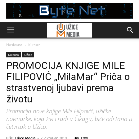
Naslovna
Kultura
Kultura
Užice
PROMOCIJA KNJIGE MILE
FILIPOVIĆ „MilaMar“ Priča o
strastvenoj ljubavi prema
životu
Promocija nove knjige Mile Filipović, užičke
novinarke, koja živi i radi u Čikagu, biće održana u
četvrtak u Užicu.
Piše:
Užice Media
-
2. октобар 2019.
1388