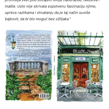
mašte. Usto nije skrivala sopstvenu fascinaciju njime,
uprkos razlikama i shvatanju da je taj način suviše
bajkovit, da bi bio moguć bez ožiljaka
.“