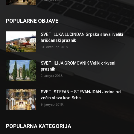
POPULARNE OBJAVE
SVETI LUKA LUČINDAN Srpska slava i veliki
hrišćanski praznik
31. октобар 2018.
SVETI ILIJA GROMOVNIK Veliki crkveni
praznik
2. август 2018.
SVETI STEFAN – STEVANJDAN Jedna od
većih slava kod Srba
9. јануар 2019.
POPULARNA KATEGORIJA