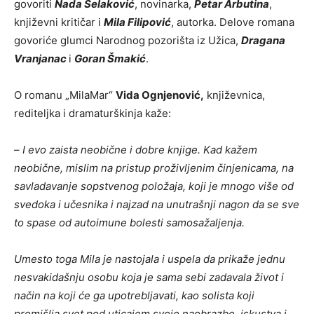
govoriti
Nada Selaković
, novinarka,
Petar Arbutina
,
književni kritičar i
Mila Filipović
, autorka. Delove romana
govoriće glumci Narodnog pozorišta iz Užica,
Dragana
Vranjanac
i
Goran Šmakić
.
O romanu „MilaMar“
Vida Ognjenović,
književnica,
rediteljka i dramaturškinja kaže:
–
I evo zaista neobične i dobre knjige. Kad kažem
neobične, mislim na pristup proživljenim činjenicama, na
savladavanje sopstvenog položaja, koji je mnogo više od
svedoka i učesnika i najzad na unutrašnji nagon da se sve
to spase od autoimune bolesti samosažaljenja.
Umesto toga Mila je nastojala i uspela da prikaže jednu
nesvakidašnju osobu koja je sama sebi zadavala život i
način na koji će ga upotrebljavati, kao solista koji
promišlja svet pod uticajem svoje naobrazbe, iskustva i