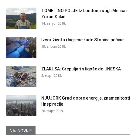
TOMETINO POLJE Iz Londona stigli Melisa i
Zoran Đukić
14. август 2018.
Izvor života i bigrene kade Stopića pećine
19. април 2018.
ZLAKUSA: Crepuljari stigoše do UNESKA
8. март 2018.
NJUJORK Grad dobre energije, znamenitosti
i inspiracije
26. март 2019.
NAJNOVIJE