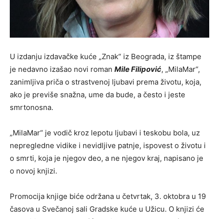
U izdanju izdavačke kuće „Znak“ iz Beograda, iz štampe
je nedavno izašao novi roman
Mile Filipović
, „MilaMar“,
zanimljiva priča o strastvenoj ljubavi prema životu, koja,
ako je previše snažna, ume da bude, a često i jeste
smrtonosna.
„MilaMar“ je vodič kroz lepotu ljubavi i teskobu bola, uz
nepregledne vidike i nevidljive patnje, ispovest o životu i
o smrti, koja je njegov deo, a ne njegov kraj, napisano je
o novoj knjizi.
Promocija knjige biće održana u četvrtak, 3. oktobra u 19
časova u Svečanoj sali Gradske kuće u Užicu. O knjizi će