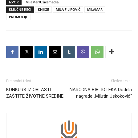
IZVOR
MilaMar/Užicemedia
KLJUČNE REČI
KNJIGE
MILA FILIPOVIĆ
MILAMAR
PROMOCIJE
Prethodni tekst
Sledeći tekst
KONKURS IZ OBLASTI
NARODNA BIBLIOTEKA Dodela
ZAŠTITE ŽIVOTNE SREDINE
nagrade „Milutin Uskoković“