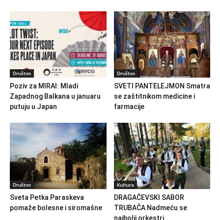
Društvo
Društvo
Poziv za MIRAI: Mladi
SVETI PANTELEJMON Smatra
Zapadnog Balkana u januaru
se zaštitnikom medicine i
putuju u Japan
farmacije
Društvo
Kultura
Sveta Petka Paraskeva
DRAGAČEVSKI SABOR
pomaže bolesne i siromašne
TRUBAČA Nadmeću se
najbolji orkestri