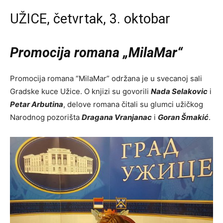
UŽICE, četvrtak, 3. oktobar
Promocija romana „MilaMar“
Promocija romana “MilaMar” održana je u svecanoj sali
Gradske kuce Užice. O knjizi su govorili
Nada Selakovic
i
Petar Arbutina
, delove romana čitali su glumci užičkog
Narodnog pozorišta
Dragana Vranjanac
i
Goran Šmakić
.