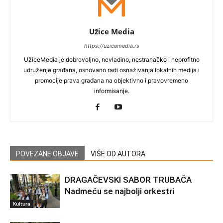
Užice Media
https://uzicemedia.rs
UžiceMedia je dobrovoljno, nevladino, nestranačko i neprofitno
udruženje građana, osnovano radi osnaživanja lokalnih medija i
promocije prava građana na objektivno i pravovremeno
informisanje.
POVEZANE OBJAVE
VIŠE OD AUTORA
DRAGAČEVSKI SABOR TRUBAČA
Nadmeću se najbolji orkestri
Kultura