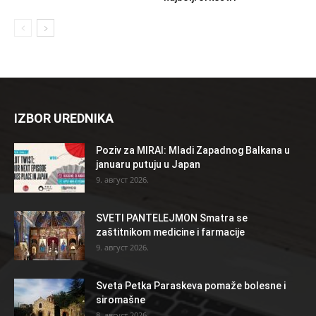
IZBOR UREDNIKA
Poziv za MIRAI: Mladi Zapadnog Balkana u
januaru putuju u Japan
9. август 2026.
SVETI PANTELEJMON Smatra se
zaštitnikom medicine i farmacije
9. август 2026.
Sveta Petka Paraskeva pomaže bolesne i
siromašne
8. август 2026.