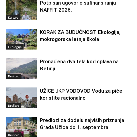
Potpisan ugovor o sufinansiranju
NAFFIT 2026.
Kultura
KORAK ZA BUDUĆNOST Ekologija,
mokrogorska letnja škola
Ekologija
Pronađena dva tela kod splava na
Đetinji
Društvo
UŽICE JKP VODOVOD Vodu za piće
koristite racionalno
Društvo
Predlozi za dodelu najviših priznanja
Grada Užica do 1. septembra
Društvo