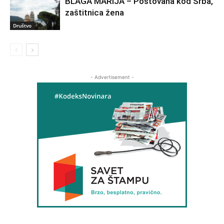
BLAGA MARIJA – Poštovana kod Srba,
zaštitnica žena
Društvo
- Advertisement -