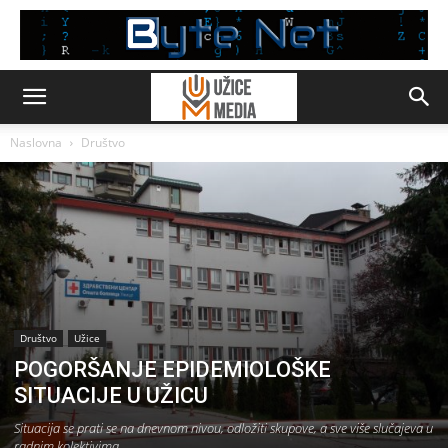
Naslovna
Društvo
Društvo
Užice
POGORŠANJE EPIDEMIOLOŠKE
SITUACIJE U UŽICU
Situacija se prati se na dnevnom nivou, odložiti skupove, a sve više slučajeva u
radnim kolektivima.