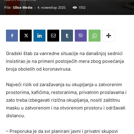
Piše:
Užice Media
-
4. новембар 2020.
1052
Gradski štab za vanredne situacije na današnjoj sednici
insistirao je na primeni postojećih mera zbog povećanja
broja obolelih od koronavirusa.
Najveći rizik od zaražavanja su okupljanja u zatvorenim
prostorima, kafićima, restoranima, privatnim proslavama i
zato treba izbegavati rizična okupljanja, nositi zaštitnu
masku u zatvorenom i na otvorenom prostoru i održavati
distancu.
– Preporuka je da svi planirani javni i privatni skupovi