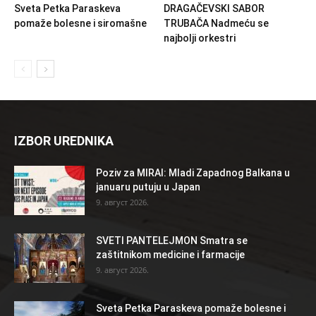
Sveta Petka Paraskeva
DRAGAČEVSKI SABOR
pomaže bolesne i siromašne
TRUBAČA Nadmeću se
najbolji orkestri
IZBOR UREDNIKA
Poziv za MIRAI: Mladi Zapadnog Balkana u
januaru putuju u Japan
9. август 2026.
SVETI PANTELEJMON Smatra se
zaštitnikom medicine i farmacije
9. август 2026.
Sveta Petka Paraskeva pomaže bolesne i