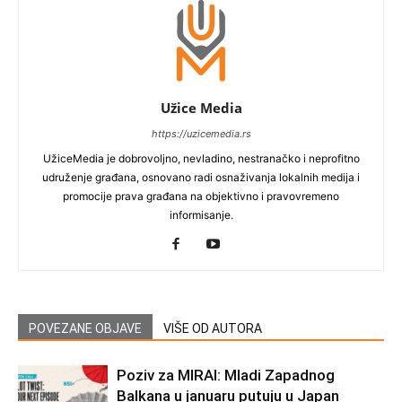
Užice Media
https://uzicemedia.rs
UžiceMedia je dobrovoljno, nevladino, nestranačko i neprofitno
udruženje građana, osnovano radi osnaživanja lokalnih medija i
promocije prava građana na objektivno i pravovremeno
informisanje.
POVEZANE OBJAVE
VIŠE OD AUTORA
Poziv za MIRAI: Mladi Zapadnog
Balkana u januaru putuju u Japan