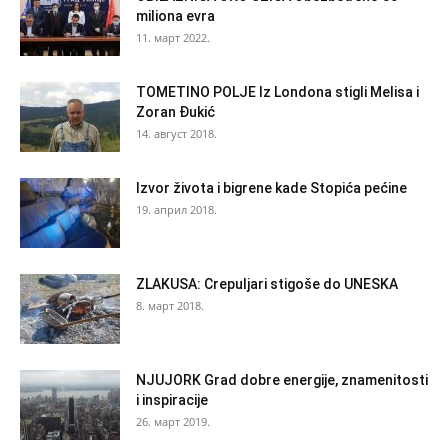
miliona evra
11. март 2022.
TOMETINO POLJE Iz Londona stigli Melisa i
Zoran Đukić
14. август 2018.
Izvor života i bigrene kade Stopića pećine
19. април 2018.
ZLAKUSA: Crepuljari stigoše do UNESKA
8. март 2018.
NJUJORK Grad dobre energije, znamenitosti
i inspiracije
26. март 2019.