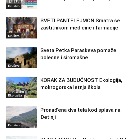
Društvo
SVETI PANTELEJMON Smatra se
zaštitnikom medicine i farmacije
Društvo
Sveta Petka Paraskeva pomaže
bolesne i siromašne
Društvo
KORAK ZA BUDUĆNOST Ekologija,
mokrogorska letnja škola
Ekologija
Pronađena dva tela kod splava na
Đetinji
Društvo