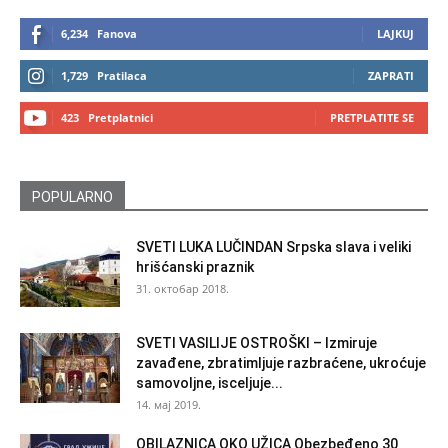
6,234
Fanova
LAJKUJ
1,729
Pratilaca
ZAPRATI
423
Pretplatnici
PRETPLATITE SE
POPULARNO
SVETI LUKA LUČINDAN Srpska slava i veliki
hrišćanski praznik
31. октобар 2018.
SVETI VASILIJE OSTROŠKI – Izmiruje
zavađene, zbratimljuje razbraćene, ukroćuje
samovoljne, isceljuje...
14. мај 2019.
OBILAZNICA OKO UŽICA Obezbeđeno 30