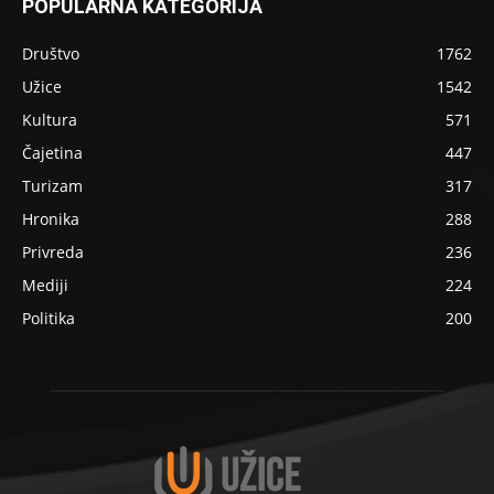
POPULARNA KATEGORIJA
Društvo
1762
Užice
1542
Kultura
571
Čajetina
447
Turizam
317
Hronika
288
Privreda
236
Mediji
224
Politika
200