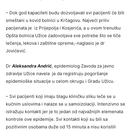
– Dok god kapaciteti budu dozvoljavali svi pacijenti će biti
smeštani u kovid bolnici u Krčagovu. Najveći priliv
pacijenata je iz Prijepolja i Kosjerića, a u ovom trenutku
Opšta bolnica Užice zadovoljava sve potrebe što se tiče
lečenja, lekova i zaštitne opreme,-naglasio je dr
Jovićević.
Dr
Aleksandra Andrić
, epidemiolog Zavoda za javno
zdravlje Užice navela je da registruju pogoršanje
epidemioške situacije u celom okrugu i Gradu Užicu.
– Svi pacijenti koji imaju blagu kliničku sliku leče se u
kućnim uslovima i nalaze se u samoizolaciji. Intenzivno se
istražuju kontakti jer je to jedan od najvažnijih elemenata
kontrole ove epidemije. Svi kontakti koji su bili sa
pozitivnim osobama duže od 15 minuta a nisu koristili