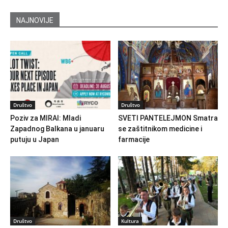
NAJNOVIJE
Društvo
Društvo
Poziv za MIRAI: Mladi
SVETI PANTELEJMON Smatra
Zapadnog Balkana u januaru
se zaštitnikom medicine i
putuju u Japan
farmacije
Društvo
Kultura