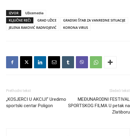
IZVOR
Užicemedia
KLJUČNE REČI
GRAD UŽICE
GRADSKI ŠTAB ZA VANREDNE SITUACIJE
JELENA RAKOVIĆ RADIVOJEVIĆ
KORONA VIRUS
Prethodni tekst
Sledeći tekst
„KOSJERCI U AKCIJI“ Uredimo
MEĐUNARODNI FESTIVAL
sportski centar Poligon
SPORTSKOG FILMA U petak na
Zlatiboru