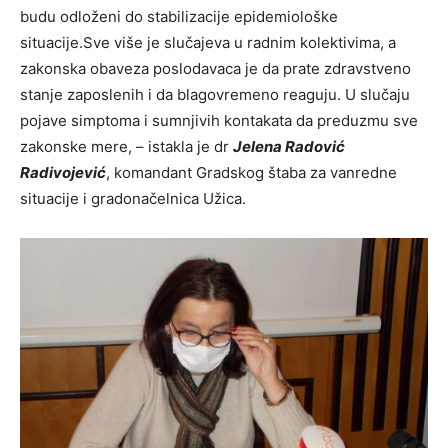
budu odloženi do stabilizacije epidemiološke
situacije.Sve više je slučajeva u radnim kolektivima, a
zakonska obaveza poslodavaca je da prate zdravstveno
stanje zaposlenih i da blagovremeno reaguju. U slučaju
pojave simptoma i sumnjivih kontakata da preduzmu sve
zakonske mere, – istakla je dr
Jelena Radović
Radivojević
, komandant Gradskog štaba za vanredne
situacije i gradonačelnica Užica.