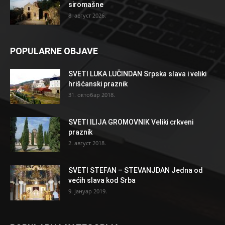
siromašne
8. август 2026.
POPULARNE OBJAVE
SVETI LUKA LUČINDAN Srpska slava i veliki
hrišćanski praznik
31. октобар 2018.
SVETI ILIJA GROMOVNIK Veliki crkveni
praznik
2. август 2018.
SVETI STEFAN – STEVANJDAN Jedna od
većih slava kod Srba
9. јануар 2019.