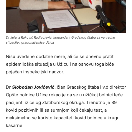
Dr Jelena Raković Radivojević, komandant Gradskog štaba za vanredne
situacije i gradonačelnica Užica
Nisu uvedene dodatne mere, ali će se dnevno pratiti
epidemiloška situacija u Užicu i na osnovu toga biće
pojačan inspekcijski nadzor.
Dr
Slobodan Jovićević
, član Gradskog štaba i v.d direktor
Opšte bolnice Užice rekao je da se u užičkoj bolnici leče
pacijenti iz celog Zlatiborskog okruga. Trenutno je 89
kovid pozitivnih ili sa sumnjom koji čekaju test, a
maksimalno se koriste kapaciteti kovid bolnice u krugu
kasarne.