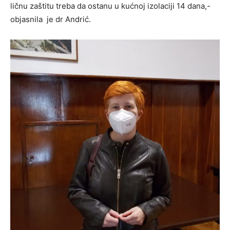
ličnu zaštitu treba da ostanu u kućnoj izolaciji 14 dana,-
objasnila je dr Andrić.