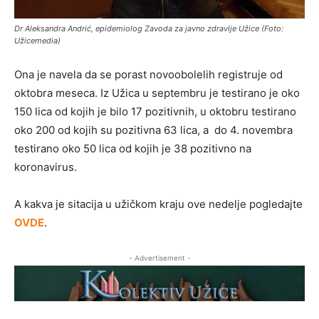
Dr Aleksandra Andrić, epidemiolog Zavoda za javno zdravlje Užice (Foto:
Užicemedia)
Ona je navela da se porast novoobolelih registruje od
oktobra meseca. Iz Užica u septembru je testirano je oko
150 lica od kojih je bilo 17 pozitivnih, u oktobru testirano
oko 200 od kojih su pozitivna 63 lica, a do 4. novembra
testirano oko 50 lica od kojih je 38 pozitivno na
koronavirus.
A kakva je sitacija u užičkom kraju ove nedelje pogledajte
OVDE
.
- Advertisement -