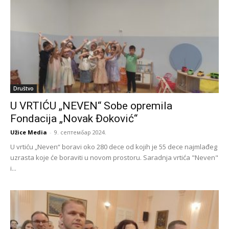
Društvo
U VRTIĆU „NEVEN“ Sobe opremila
Fondacija „Novak Đoković“
Užice Media
-
9. септембар 2024.
U vrtiću „Neven“ boravi oko 280 dece od kojih je 55 dece najmlađeg
uzrasta koje će boraviti u novom prostoru. Saradnja vrtića "Neven"
i...