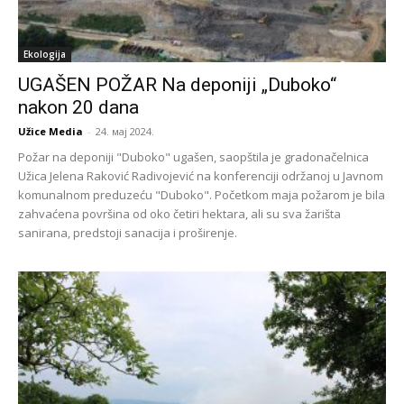
Ekologija
UGAŠEN POŽAR Na deponiji „Duboko“
nakon 20 dana
Užice Media
-
24. мај 2024.
Požar na deponiji "Duboko" ugašen, saopštila je gradonačelnica
Užica Jelena Raković Radivojević na konferenciji održanoj u Javnom
komunalnom preduzeću "Duboko". Početkom maja požarom je bila
zahvaćena površina od oko četiri hektara, ali su sva žarišta
sanirana, predstoji sanacija i proširenje.