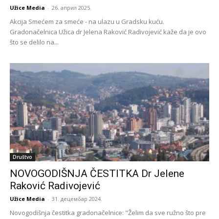
Užice Media
-
26. април 2025.
Akcija Smećem za smeće - na ulazu u Gradsku kuću.
Gradonačelnica Užica dr Jelena Raković Radivojević kaže da je ovo
što se delilo na...
Društvo
NOVOGODIŠNJA ČESTITKA Dr Jelene
Raković Radivojević
Užice Media
-
31. децембар 2024.
Novogodišnja čestitka gradonačelnice: "Želim da sve ružno što pre