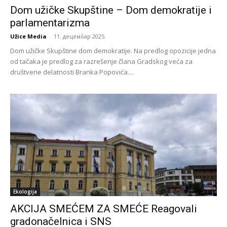
Dom užičke Skupštine – Dom demokratije i
parlamentarizma
Užice Media
-
11. децембар 2025.
Dom užičke Skupštine dom demokratije. Na predlog opozicije jedna
od tačaka je predlog za razrešenje člana Gradskog veća za
društvene delatnosti Branka Popovića....
Ekologija
AKCIJA SMEĆEM ZA SMEĆE Reagovali
gradonačelnica i SNS