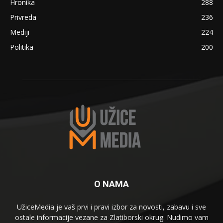
Hronika
288
Privreda
236
Mediji
224
Politika
200
O NAMA
UžiceMedia je vaš prvi i pravi izbor za novosti, zabavu i sve
ostale informacije vezane za Zlatiborski okrug. Nudimo vam