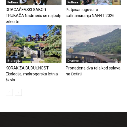
Kultura
Kultura
DRAGAČEVSKI SABOR
Potpisan ugovor o
TRUBAČA Nadmeću se najbolji
sufinansiranju NAFFIT 2026.
orkestri
Ekologija
Društvo
KORAK ZA BUDUĆNOST
Pronađena dva tela kod splava
Ekologija, mokrogorska letnja
na Đetinji
škola