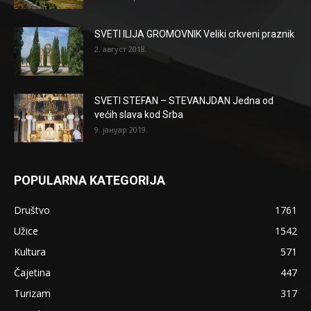
SVETI ILIJA GROMOVNIK Veliki crkveni praznik
2. август 2018.
SVETI STEFAN – STEVANJDAN Jedna od
većih slava kod Srba
9. јануар 2019.
POPULARNA KATEGORIJA
Društvo
1761
Užice
1542
Kultura
571
Čajetina
447
Turizam
317