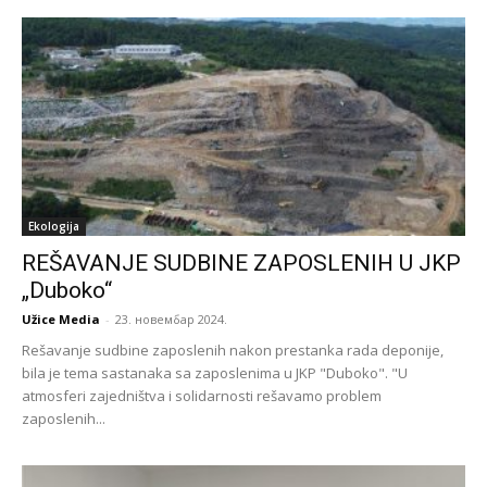
Ekologija
REŠAVANJE SUDBINE ZAPOSLENIH U JKP
„Duboko“
Užice Media
-
23. новембар 2024.
Rešavanje sudbine zaposlenih nakon prestanka rada deponije,
bila je tema sastanaka sa zaposlenima u JKP "Duboko". "U
atmosferi zajedništva i solidarnosti rešavamo problem
zaposlenih...