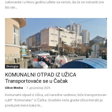
zaboravite i u Novu godinu uđete sa verom, da će se ostvariti sve
što ste...
Ekologija
KOMUNALNI OTPAD IZ UŽICA
Transportovaće se u Čačak
Užice Media
-
7. децембар 2024.
Komunalni otpad iz Užica, od naredne sedmice, biće transportovan
u JKP "Komunalac" iz Čačka. Gradsko veće grada Užica moralo je
preduzeti mere kako bi...