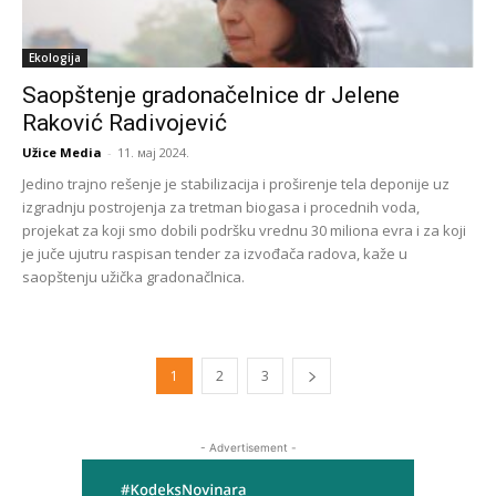
Ekologija
Saopštenje gradonačelnice dr Jelene
Raković Radivojević
Užice Media
-
11. мај 2024.
Jedino trajno rešenje je stabilizacija i proširenje tela deponije uz
izgradnju postrojenja za tretman biogasa i procednih voda,
projekat za koji smo dobili podršku vrednu 30 miliona evra i za koji
je juče ujutru raspisan tender za izvođača radova, kaže u
saopštenju užička gradonačlnica.
1
2
3
- Advertisement -