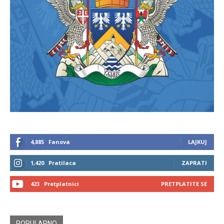
4,885
Fanova
LAJKUJ
1,420
Pratilaca
ZAPRATI
423
Pretplatnici
PRETPLATITE SE
POPULARNO