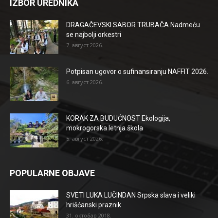
IZBOR UREDNIKA
DRAGAČEVSKI SABOR TRUBAČA Nadmeću
se najbolji orkestri
7. август 2026.
Potpisan ugovor o sufinansiranju NAFFIT 2026.
6. август 2026.
KORAK ZA BUDUĆNOST Ekologija,
mokrogorska letnja škola
5. август 2026.
POPULARNE OBJAVE
SVETI LUKA LUČINDAN Srpska slava i veliki
hrišćanski praznik
31. октобар 2018.