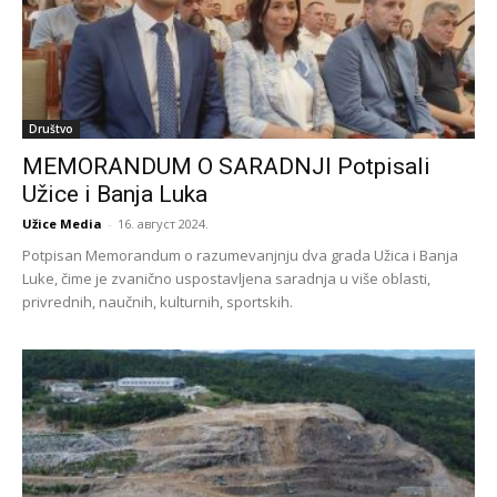
Društvo
MEMORANDUM O SARADNJI Potpisali
Užice i Banja Luka
Užice Media
-
16. август 2024.
Potpisan Memorandum o razumevanjnju dva grada Užica i Banja
Luke, čime je zvanično uspostavljena saradnja u više oblasti,
privrednih, naučnih, kulturnih, sportskih.