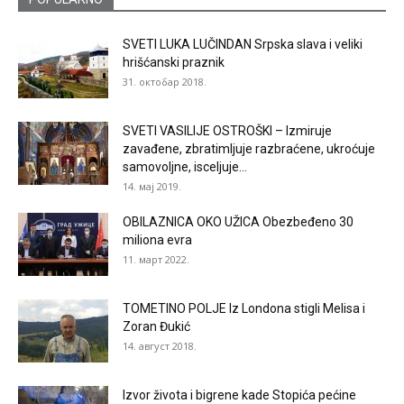
SVETI LUKA LUČINDAN Srpska slava i veliki
hrišćanski praznik
31. октобар 2018.
SVETI VASILIJE OSTROŠKI – Izmiruje
zavađene, zbratimljuje razbraćene, ukroćuje
samovoljne, isceljuje...
14. мај 2019.
OBILAZNICA OKO UŽICA Obezbeđeno 30
miliona evra
11. март 2022.
TOMETINO POLJE Iz Londona stigli Melisa i
Zoran Đukić
14. август 2018.
Izvor života i bigrene kade Stopića pećine