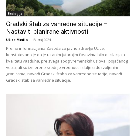
Ekologija
Gradski štab za vanredne situacije –
Nastaviti planirane aktivnosti
Užice Media
-
13. мај 2024.
Prema informacijama Zavoda za javno zdravlje Užice,
konstatovano je da je u ranim jutarnjim časovima bilo oscilacija u
kvalitetu vazduha, pre svega zbog vremenskih uslova i pojačanog
vetra, ali su izmerene srednje vrednosti i dalje u dozvoljenim
granicama, navodi Gradski štaba za vanredne situacije, navodi
Gradski štab za vanredne situacije.