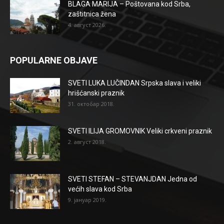
BLAGA MARIJA – Poštovana kod Srba,
zaštitnica žena
4. август 2026.
POPULARNE OBJAVE
SVETI LUKA LUČINDAN Srpska slava i veliki
hrišćanski praznik
31. октобар 2018.
SVETI ILIJA GROMOVNIK Veliki crkveni praznik
2. август 2018.
SVETI STEFAN – STEVANJDAN Jedna od
većih slava kod Srba
9. јануар 2019.