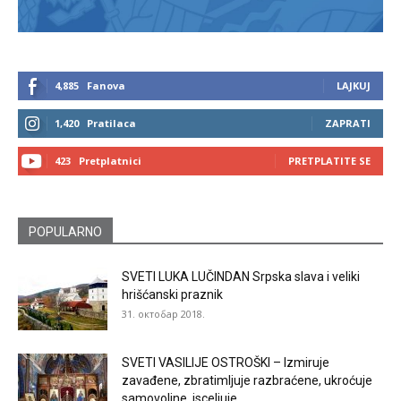
4,885
Fanova
LAJKUJ
1,420
Pratilaca
ZAPRATI
423
Pretplatnici
PRETPLATITE SE
POPULARNO
SVETI LUKA LUČINDAN Srpska slava i veliki
hrišćanski praznik
31. октобар 2018.
SVETI VASILIJE OSTROŠKI – Izmiruje
zavađene, zbratimljuje razbraćene, ukroćuje
samovoljne, isceljuje...