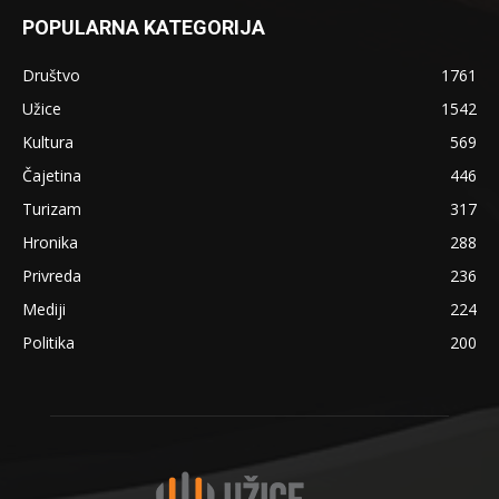
POPULARNA KATEGORIJA
Društvo
1761
Užice
1542
Kultura
569
Čajetina
446
Turizam
317
Hronika
288
Privreda
236
Mediji
224
Politika
200