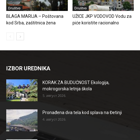
Društvo
Društvo
BLAGA MARIJA – Poštovana
UŽICE JKP VODOVOD Vodu za
kod Srba, zaštitnica žena
piće koristite racionalno
IZBOR UREDNIKA
KORAK ZA BUDUĆNOST Ekologija,
mokrogorska letnja škola
5. август 2026.
Pronađena dva tela kod splava na Đetinji
4. август 2026.