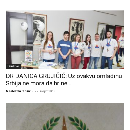
Društvo
DR DANICA GRUJIČIĆ: Uz ovakvu omladinu
Srbija ne mora da brine...
Nadežda Tošić
-
27. март 2018.