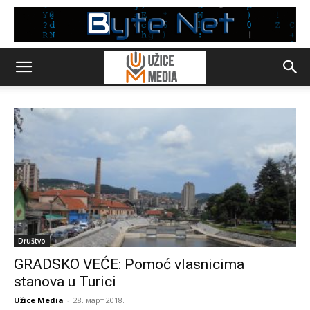
Društvo
GRADSKO VEĆE: Pomoć vlasnicima
stanova u Turici
Užice Media
-
28. март 2018.