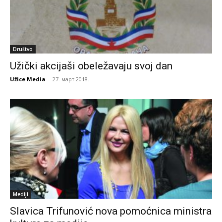
Društvo
Užički akcijaši obeležavaju svoj dan
Užice Media
-
27. март 2018.
Mediji
Slavica Trifunović nova pomoćnica ministra