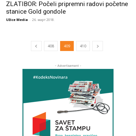
ZLATIBOR: Počeli pripremni radovi početne
stanice Gold gondole
Užice Media
-
26. март 2018.
408
409
410
- Advertisement -