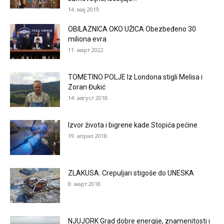
14. мај 2019.
OBILAZNICA OKO UŽICA Obezbeđeno 30
miliona evra
11. март 2022.
TOMETINO POLJE Iz Londona stigli Melisa i
Zoran Đukić
14. август 2018.
Izvor života i bigrene kade Stopića pećine
19. април 2018.
ZLAKUSA: Crepuljari stigoše do UNESKA
8. март 2018.
NJUJORK Grad dobre energije, znamenitosti i