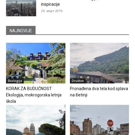
inspiracije
26. март 2019.
NAJNOVIJE
Ekologija
Društvo
KORAK ZA BUDUĆNOST
Pronađena dva tela kod splava
Ekologija, mokrogorska letnja
na Đetinji
škola