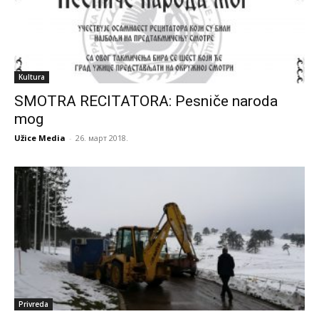
Kultura
SMOTRA RECITATORA: Pesniče naroda
mog
Užice Media
-
26. март 2018.
Privreda