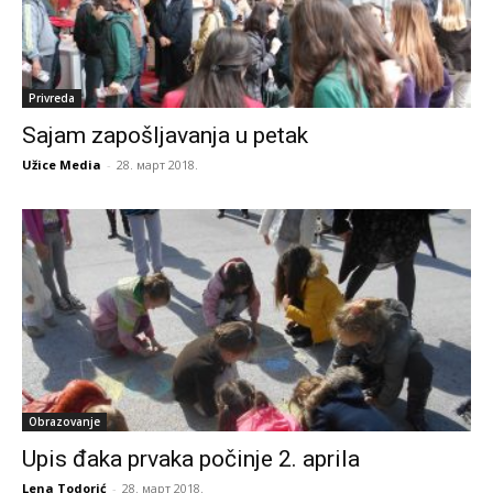
Privreda
Sajam zapošljavanja u petak
Užice Media
-
28. март 2018.
Obrazovanje
Upis đaka prvaka počinje 2. aprila
Lena Todorić
-
28. март 2018.