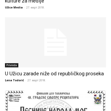
kulture za medije
Užice Media
-
27. март 2018.
Privreda
U Užicu zarade niže od republičkog proseka
Lena Todorić
-
27. март 2018.