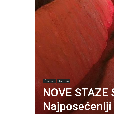
Čajetina
Turizam
NOVE STAZE 
Najposećeniji 