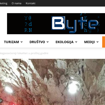
keting
O nama
Kontakt
TURIZAM
DRUŠTVO
EKOLOGIJA
MEDIJI
osećeniji lokalitet u prošloj godini