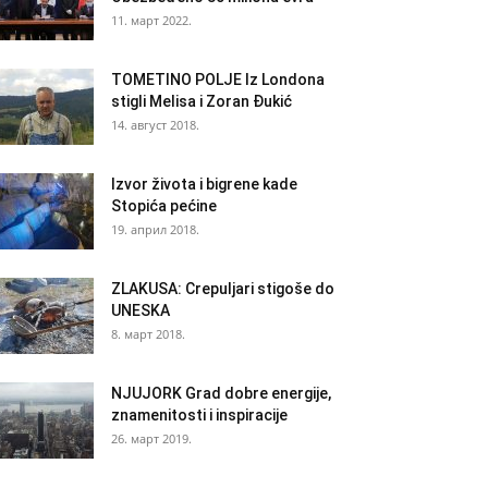
11. март 2022.
TOMETINO POLJE Iz Londona
stigli Melisa i Zoran Đukić
14. август 2018.
Izvor života i bigrene kade
Stopića pećine
19. април 2018.
ZLAKUSA: Crepuljari stigoše do
UNESKA
8. март 2018.
NJUJORK Grad dobre energije,
znamenitosti i inspiracije
26. март 2019.