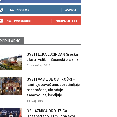
1,420
Pratilaca
ZAPRATI
423
Pretplatnici
PRETPLATITE SE
POPULARNO
SVETI LUKA LUČINDAN Srpska
slava i veliki hrišćanski praznik
31. октобар 2018.
SVETI VASILIJE OSTROŠKI –
Izmiruje zavađene, zbratimljuje
razbraćene, ukroćuje
samovoljne, isceljuje...
14. мај 2019.
OBILAZNICA OKO UŽICA
Obezbeđeno 30 miliona evra