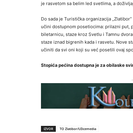
je rasvetom sa belim led svetlima, a doživlj
Do sada je Turistička organizacija „Zlatibor“
učini dostupnom posetiocima: prilazni put, p
biletarnicu, staze kroz Svetlu i Tamnu dv
staze iznad bigrenih kada i rasvetu. Nove staz
učiniti da svi oni koji su već posetili ovaj 
Stopića pećina dostupna je za obilaske sv
-
IZVOR
TO Zlatibor/Užicemedia