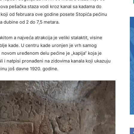
 Nova pešačka staza vodi kroz kanal sa kadama do
 koji od februara ove godine posete Stopića pećinu
da dubine od 2 do 7,5 metara.
om a najveća atrakcija je veliki stalaktit, visine
ublje kade. U centru kade uronjen je vrh samog
 u novom uređenom delu pećine je „kapija“ koja je
 i natpisi pronađeni na zidovima kanala koji ukazuju
ećinu još davne 1920. godine.