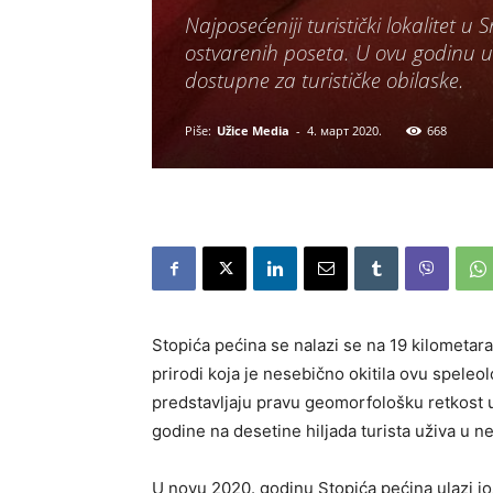
Najposećeniji turistički lokalitet 
ostvarenih poseta. U ovu godinu uš
dostupne za turističke obilaske.
Piše:
Užice Media
-
4. март 2020.
668
Stopića pećina se nalazi se na 19 kilometara
prirodi koja je nesebično okitila ovu speleo
predstavljaju pravu geomorfološku retkost 
godine na desetine hiljada turista uživa u
U novu 2020. godinu Stopića pećina ulazi još