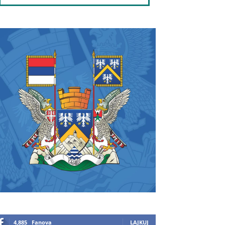
4,885
Fanova
LAJKUJ