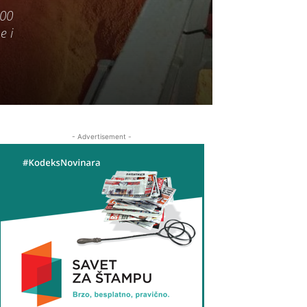
000
e i
- Advertisement -