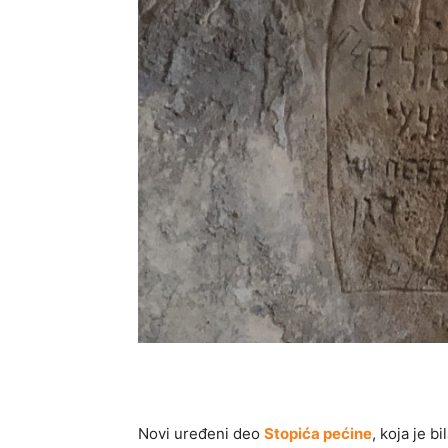
Novi uređeni deo
Stopića pećine
, koja je b