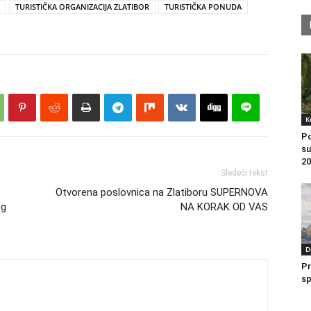
TURISTIČKA ORGANIZACIJA ZLATIBOR
TURISTIČKA PONUDA
K
Po
su
20
Sledeći tekst
Otvorena poslovnica na Zlatiboru SUPERNOVA
og
NA KORAK OD VAS
D
Pr
sp