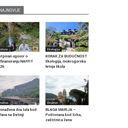
NAJNOVIJE
ultura
Ekologija
tpisan ugovor o
KORAK ZA BUDUĆNOST
finansiranju NAFFIT
Ekologija, mokrogorska
26.
letnja škola
ruštvo
Društvo
onađena dva tela kod
BLAGA MARIJA –
lava na Đetinji
Poštovana kod Srba,
zaštitnica žena