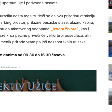
aj upotpunjuje i podvodna rasveta.
 uradila dosta toga trudeći se da ovu prirodnu atrakciju
arking prostor, prilazne pešačke staze, ulaznu kapiju,
oranu do takozvanog vodopada
„Izvora života“
, kao i
e kroz pećinu privući će veliki broj posetilaca, ali i
spomenik prirode vrate po još nezaboravnih utisaka.
im danima od 09.30 do 16.30 časova.
 Advertisement -