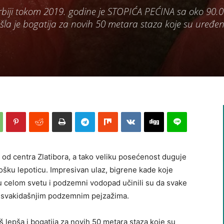
u Srbiji tokom 2019. godine je STOPIĆA PEĆINA sa oko 90.
la je bogatija za novih 50 metara staza koje su uređen
 od centra Zlatibora, a tako veliku posećenost duguje
lošku lepoticu. Impresivan ulaz, bigrene kade koje
u celom svetu i podzemni vodopad učinili su da svake
 nesvakidašnjim podzemnim pejzažima.
 lepša i bogatija za novih 50 metara staza koje su