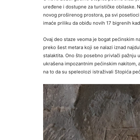
uređene i dostupne za turističke obilaske.
novog proširenog prostora, pa svi posetioci
imaće priliku da obiđu novih 17 bigrenih ka
Ovaj deo staze veoma je bogat pećinskim nakit
preko šest metara koji se nalazi iznad najd
stalaktita. Ono što posebno privlači pažnju
ukrašena impozantnim pećinskim nakitom, ali
na to da su speleolozi istraživali Stopića p