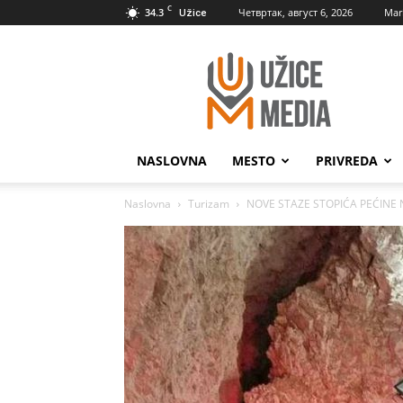
C
34.3
Четвртак, август 6, 2026
Mar
Užice
UžiceMedia
NASLOVNA
MESTO
PRIVREDA
Naslovna
Turizam
NOVE STAZE STOPIĆA PEĆINE Najp