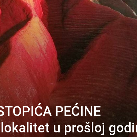
STOPIĆA PEĆINE
lokalitet u prošloj godi