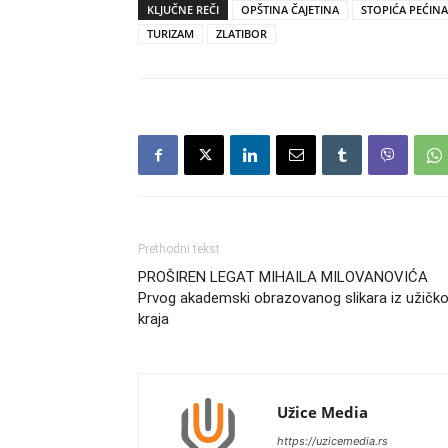
KLJUČNE REČI
OPŠTINA ČAJETINA
STOPIĆA PEĆINA
TURIZAM
ZLATIBOR
Prethodni tekst
PROŠIREN LEGAT MIHAILA MILOVANOVIĆA
Prvog akademski obrazovanog slikara iz užičk
kraja
Užice Media
https://uzicemedia.rs