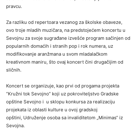
pravcu.
Za razliku od repertoara vezanog za školske obaveze,
ovo troje mladih muzičara, na predstojećem koncertu u
Sevojnu za svoje sugrađane izvešće program sačinjen od
popularnih domaćih i stranih pop i rok numera, uz
modifikovanje aranžmana u svom mladalačkom
kreativnom maniru, što ovaj koncert čini drugačijim od
sličnih.
Koncert se organizuje, kao prvi od progama projekta
“Kružni tok Sevojno” koji uz pokroviteljstvo Gradske
opštine Sevojno i u sklopu konkursa za realizaciju
projekata iz oblasti kulture u ovoj gradskoj
opštini, Udruženje osoba sa invaliditetom „Minimas“ iz
Sevojna.