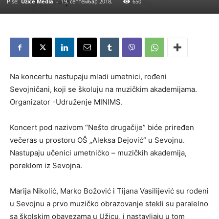
Piše:
Užice Media
-
19. септембар 2018.
650
Na koncertu nastupaju mladi umetnici, rođeni
Sevojničani, koji se školuju na muzičkim akademijama.
Organizator -Udruženje MINIMS.
Koncert pod nazivom “Nešto drugačije” biće priređen
večeras u prostoru OŠ „Aleksa Dejović“ u Sevojnu.
Nastupaju učenici umetničko – muzičkih akademija,
poreklom iz Sevojna.
Marija Nikolić, Marko Božović i Tijana Vasilijević su rođeni
u Sevojnu a prvo muzičko obrazovanje stekli su paralelno
sa školskim obavezama u Užicu, i nastavljaju u tom