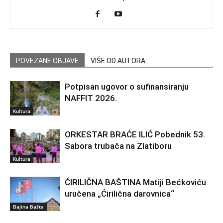
POVEZANE OBJAVE
VIŠE OD AUTORA
Potpisan ugovor o sufinansiranju
NAFFIT 2026.
Kultura
ORKESTAR BRAĆE ILIĆ Pobednik 53.
Sabora trubača na Zlatiboru
Kultura
ĆIRILIČNA BAŠTINA Matiji Bećkoviću
uručena „Ćirilična darovnica“
Bajina Bašta