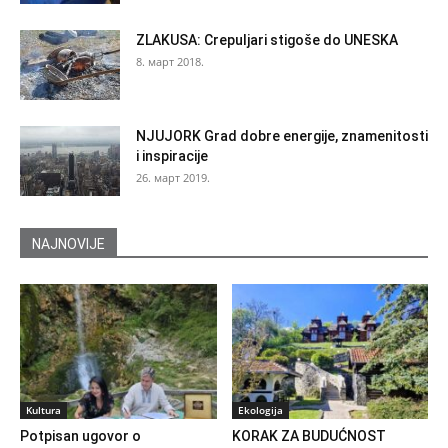
ZLAKUSA: Crepuljari stigoše do UNESKA
8. март 2018.
NJUJORK Grad dobre energije, znamenitosti
i inspiracije
26. март 2019.
NAJNOVIJE
Kultura
Ekologija
Potpisan ugovor o
KORAK ZA BUDUĆNOST