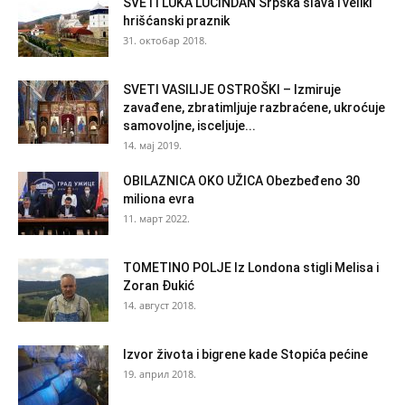
SVETI LUKA LUČINDAN Srpska slava i veliki
hrišćanski praznik
31. октобар 2018.
SVETI VASILIJE OSTROŠKI – Izmiruje
zavađene, zbratimljuje razbraćene, ukroćuje
samovoljne, isceljuje...
14. мај 2019.
OBILAZNICA OKO UŽICA Obezbeđeno 30
miliona evra
11. март 2022.
TOMETINO POLJE Iz Londona stigli Melisa i
Zoran Đukić
14. август 2018.
Izvor života i bigrene kade Stopića pećine
19. април 2018.