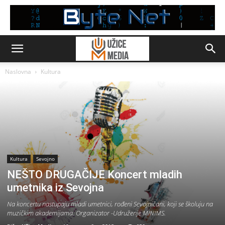
Naslovna
Kultura
Kultura
Sevojno
NEŠTO DRUGAČIJE Koncert mladih
umetnika iz Sevojna
Na koncertu nastupaju mladi umetnici, rođeni Sevojničani, koji se školuju na
muzičkim akademijama. Organizator -Udruženje MINIMS.