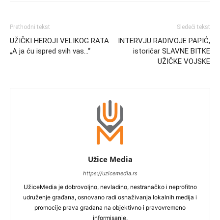
Prethodni tekst
Sledeći tekst
UŽIČKI HEROJI VELIKOG RATA
INTERVJU RADIVOJE PAPIĆ,
„A ja ću ispred svih vas…“
istoričar SLAVNE BITKE
UŽIČKE VOJSKE
Užice Media
https://uzicemedia.rs
UžiceMedia je dobrovoljno, nevladino, nestranačko i neprofitno
udruženje građana, osnovano radi osnaživanja lokalnih medija i
promocije prava građana na objektivno i pravovremeno
informisanje.