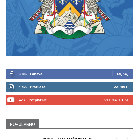
4,885
Fanova
LAJKUJ
1,420
Pratilaca
ZAPRATI
423
Pretplatnici
PRETPLATITE SE
POPULARNO