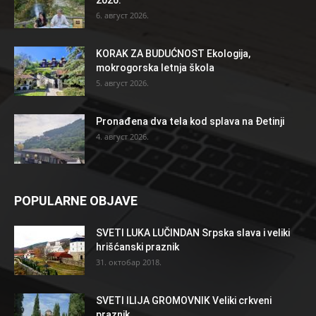
6. август 2026.
KORAK ZA BUDUĆNOST Ekologija,
mokrogorska letnja škola
5. август 2026.
Pronađena dva tela kod splava na Đetinji
4. август 2026.
POPULARNE OBJAVE
SVETI LUKA LUČINDAN Srpska slava i veliki
hrišćanski praznik
31. октобар 2018.
SVETI ILIJA GROMOVNIK Veliki crkveni
praznik