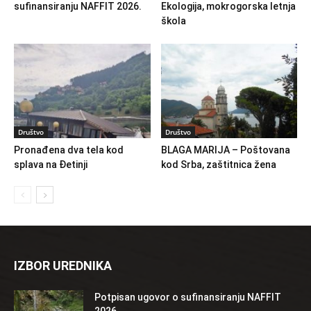
sufinansiranju NAFFIT 2026.
Ekologija, mokrogorska letnja
škola
Društvo
Društvo
Pronađena dva tela kod
BLAGA MARIJA – Poštovana
splava na Đetinji
kod Srba, zaštitnica žena
IZBOR UREDNIKA
Potpisan ugovor o sufinansiranju NAFFIT
2026.