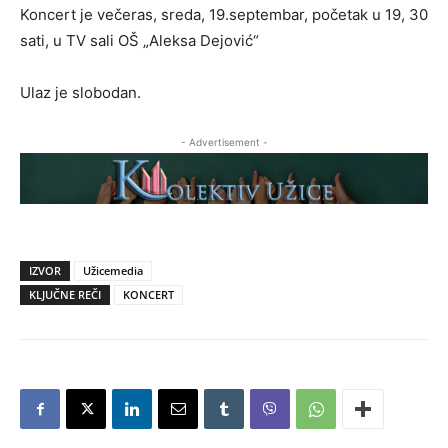
Koncert je večeras, sreda, 19.septembar, početak u 19, 30
sati, u TV sali OŠ „Aleksa Dejović“
Ulaz je slobodan.
- Advertisement -
IZVOR
Užicemedia
KLJUČNE REČI
KONCERT