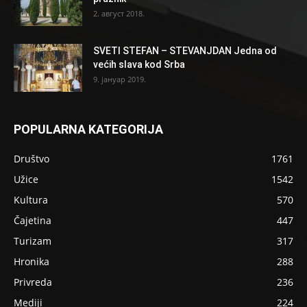
2. август 2018.
SVETI STEFAN – STEVANJDAN Jedna od
većih slava kod Srba
9. јануар 2019.
POPULARNA KATEGORIJA
Društvo
1761
Užice
1542
Kultura
570
Čajetina
447
Turizam
317
Hronika
288
Privreda
236
Mediji
224