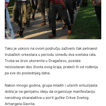
Tako je uskoro na ovom području zaživelo čak petnaest
trubačkih orkestara u periodu između dva svetska rata.
Truba se brzo ukorenila u Dragačevu, postala
neizostavan deo života ovog kraja, prateći ih od rođenja
pa sve do poslednjeg daha.
Nakon mnogo godina, grupa mladih i učenih entuzijasta
došla je na genijalnu ideju da organizuje manifestaciju
narodnog stvaralaštva u porti gučke Crkve Svetog
Arhangela Gavrila.