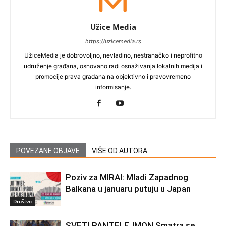
Užice Media
https://uzicemedia.rs
UžiceMedia je dobrovoljno, nevladino, nestranačko i neprofitno
udruženje građana, osnovano radi osnaživanja lokalnih medija i
promocije prava građana na objektivno i pravovremeno
informisanje.
POVEZANE OBJAVE
VIŠE OD AUTORA
Poziv za MIRAI: Mladi Zapadnog
Balkana u januaru putuju u Japan
Društvo
SVETI PANTELEJMON Smatra se