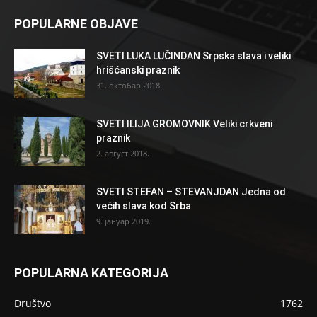
POPULARNE OBJAVE
SVETI LUKA LUČINDAN Srpska slava i veliki
hrišćanski praznik
31. октобар 2018.
SVETI ILIJA GROMOVNIK Veliki crkveni
praznik
2. август 2018.
SVETI STEFAN – STEVANJDAN Jedna od
većih slava kod Srba
9. јануар 2019.
POPULARNA KATEGORIJA
Društvo
1762