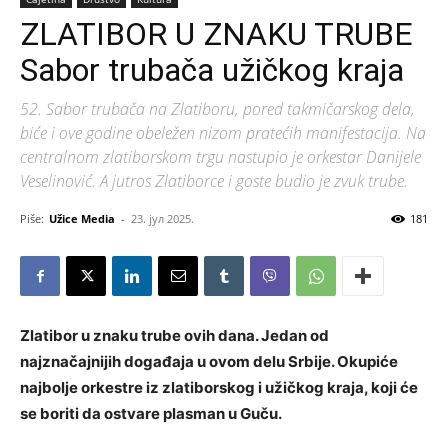
ZLATIBOR U ZNAKU TRUBE
Sabor trubača užičkog kraja
52. Sabor trubača na Zlatiboru, pored takmičarskog dela,
biće i ove godine obeležen nizom pratećih manifestacija. Na
centralnom zlatiborskom trgu nastupio je orkestar Danijele
Veselinović. A jutros Zlatiborce i goste budio je zvuk trube.
Piše:
Užice Media
-
23. јул 2025.
181
Zlatibor u znaku trube ovih dana. Jedan od
najznačajnijih događaja u ovom delu Srbije. Okupiće
najbolje orkestre iz zlatiborskog i užičkog kraja, koji će
se boriti da ostvare plasman u Guču.