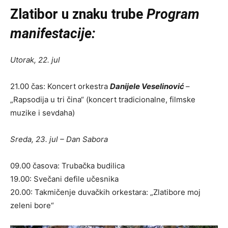
Zlatibor u znaku trube
Program
manifestacije:
Utorak, 22. jul
21.00 čas: Koncert orkestra
Danijele Veselinović
–
„Rapsodija u tri čina“ (koncert tradicionalne, filmske
muzike i sevdaha)
Sreda, 23. jul – Dan Sabora
09.00 časova: Trubačka budilica
19.00: Svečani defile učesnika
20.00: Takmičenje duvačkih orkestara: „Zlatibore moj
zeleni bore“