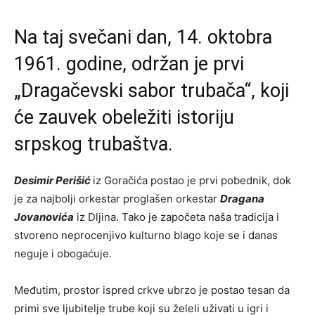
Na taj svečani dan, 14. oktobra
1961. godine, održan je prvi
„Dragačevski sabor trubača“, koji
će zauvek obeležiti istoriju
srpskog trubaštva.
Desimir Perišić
iz Goračića postao je prvi pobednik, dok
je za najbolji orkestar proglašen orkestar
Dragana
Jovanovića
iz Dljina. Tako je započeta naša tradicija i
stvoreno neprocenjivo kulturno blago koje se i danas
neguje i obogaćuje.
Međutim, prostor ispred crkve ubrzo je postao tesan da
primi sve ljubitelje trube koji su želeli uživati u igri i