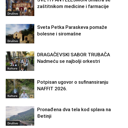
zaštitnikom medicine i farmacije
Društvo
Sveta Petka Paraskeva pomaže
bolesne i siromašne
Društvo
DRAGAČEVSKI SABOR TRUBAČA
Nadmeću se najbolji orkestri
Kultura
Potpisan ugovor o sufinansiranju
NAFFIT 2026.
Kultura
Pronađena dva tela kod splava na
Đetinji
Društvo