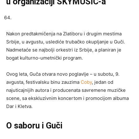
u organizaciji SKYMUSIC-a
Nakon predtakmičenja na Zlatiboru i drugim mestima
Srbije, u avgustu, uslediće trubačko okupljanje u Guči.
Nadmetaće se najbolji orkestri iz Srbije, a planiran je
bogat kulturno-umetnički program.
Ovog leta, Guča otvara novo poglavlje – u subotu, 9.
avgusta, festivalsku binu zauzima
Coby
, jedan od
najuticajnijih autora i producenata savremene muzičke
scene, sa ekskluzivnim koncertom i promocijom albuma
Dar i Kletva.
O saboru i Guči