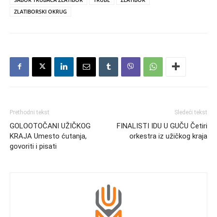
ZLATIBORSKI OKRUG
Prethodni tekst
Sledeći tekst
GOLOOTOČANI UŽIČKOG
FINALISTI IDU U GUČU Četiri
KRAJA Umesto ćutanja,
orkestra iz užičkog kraja
govoriti i pisati