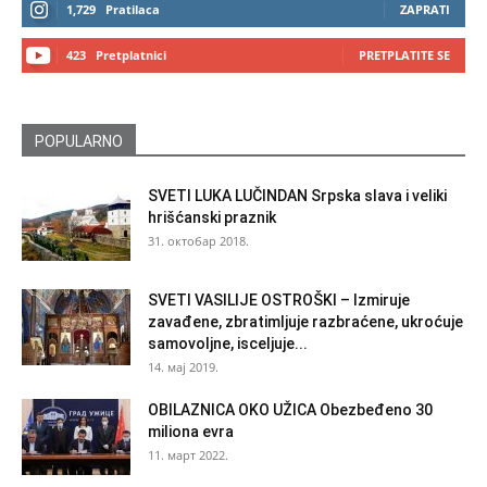
1,729
Pratilaca
ZAPRATI
423
Pretplatnici
PRETPLATITE SE
POPULARNO
SVETI LUKA LUČINDAN Srpska slava i veliki
hrišćanski praznik
31. октобар 2018.
SVETI VASILIJE OSTROŠKI – Izmiruje
zavađene, zbratimljuje razbraćene, ukroćuje
samovoljne, isceljuje...
14. мај 2019.
OBILAZNICA OKO UŽICA Obezbeđeno 30
miliona evra
11. март 2022.