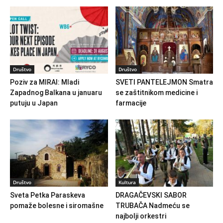
Društvo
Društvo
Poziv za MIRAI: Mladi
SVETI PANTELEJMON Smatra
Zapadnog Balkana u januaru
se zaštitnikom medicine i
putuju u Japan
farmacije
Društvo
Kultura
Sveta Petka Paraskeva
DRAGAČEVSKI SABOR
pomaže bolesne i siromašne
TRUBAČA Nadmeću se
najbolji orkestri