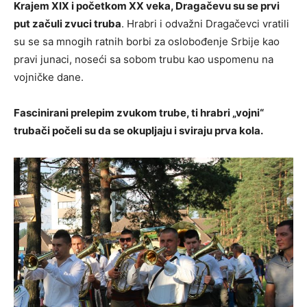
Krajem XIX i početkom XX veka, Dragačevu su se prvi
put začuli zvuci truba
. Hrabri i odvažni Dragačevci vratili
su se sa mnogih ratnih borbi za oslobođenje Srbije kao
pravi junaci, noseći sa sobom trubu kao uspomenu na
vojničke dane.
Fascinirani prelepim zvukom trube, ti hrabri „vojni“
trubači počeli su da se okupljaju i sviraju prva kola.