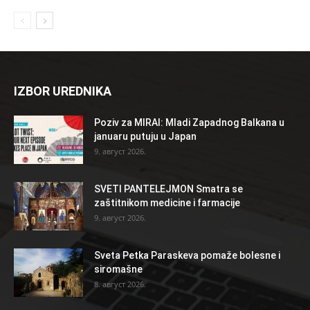
IZBOR UREDNIKA
Poziv za MIRAI: Mladi Zapadnog Balkana u
januaru putuju u Japan
9. август 2026.
SVETI PANTELEJMON Smatra se
zaštitnikom medicine i farmacije
9. август 2026.
Sveta Petka Paraskeva pomaže bolesne i
siromašne
8. август 2026.