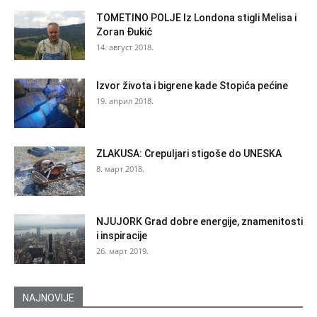
TOMETINO POLJE Iz Londona stigli Melisa i
Zoran Đukić
14. август 2018.
Izvor života i bigrene kade Stopića pećine
19. април 2018.
ZLAKUSA: Crepuljari stigoše do UNESKA
8. март 2018.
NJUJORK Grad dobre energije, znamenitosti
i inspiracije
26. март 2019.
NAJNOVIJE