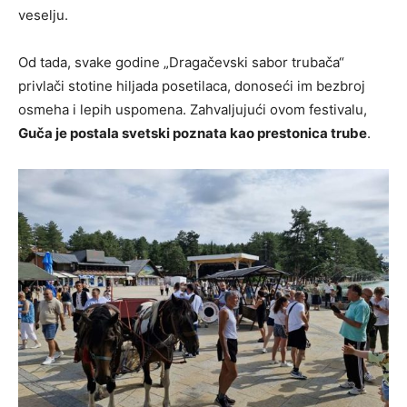
veselju.
Od tada, svake godine „Dragačevski sabor trubača“
privlači stotine hiljada posetilaca, donoseći im bezbroj
osmeha i lepih uspomena. Zahvaljujući ovom festivalu,
Guča je postala svetski poznata kao prestonica trube
.