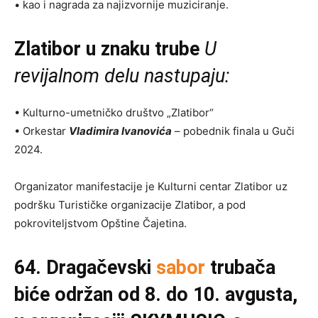
• kao i nagrada za najizvornije muziciranje.
Zlatibor u znaku trube
U
revijalnom delu nastupaju:
• Kulturno-umetničko društvo „Zlatibor“
• Orkestar
Vladimira Ivanovića
– pobednik finala u Guči
2024.
Organizator manifestacije je Kulturni centar Zlatibor uz
podršku Turističke organizacije Zlatibor, a pod
pokroviteljstvom Opštine Čajetina.
64. Dragačevski
sabor
trubača
biće održan od 8. do 10. avgusta,