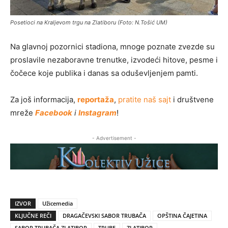
Posetioci na Kraljevom trgu na Zlatiboru (Foto: N.Tošić UM)
Na glavnoj pozornici stadiona, mnoge poznate zvezde su
proslavile nezaboravne trenutke, izvodeći hitove, pesme i
čočece koje publika i danas sa oduševljenjem pamti.
Za još informacija,
reportaža
,
pratite naš sajt
i društvene
mreže
Facebook
i
Instagram
!
- Advertisement -
IZVOR
Užicemedia
KLJUČNE REČI
DRAGAČEVSKI SABOR TRUBAČA
OPŠTINA ČAJETINA
SABOR TRUBAČA ZLATIBOR
TRUBE
ZLATIBOR