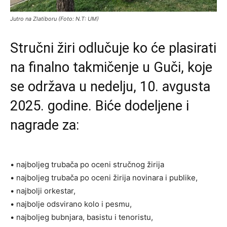
Jutro na Zlatiboru (Foto: N.T: UM)
Stručni žiri odlučuje ko će plasirati
na finalno takmičenje u Guči, koje
se održava u nedelju, 10. avgusta
2025. godine. Biće dodeljene i
nagrade za:
• najboljeg trubača po oceni stručnog žirija
• najboljeg trubača po oceni žirija novinara i publike,
• najbolji orkestar,
• najbolje odsvirano kolo i pesmu,
• najboljeg bubnjara, basistu i tenoristu,