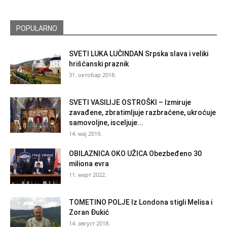
POPULARNO
SVETI LUKA LUČINDAN Srpska slava i veliki
hrišćanski praznik
31. октобар 2018.
SVETI VASILIJE OSTROŠKI – Izmiruje
zavađene, zbratimljuje razbraćene, ukroćuje
samovoljne, isceljuje...
14. мај 2019.
OBILAZNICA OKO UŽICA Obezbeđeno 30
miliona evra
11. март 2022.
TOMETINO POLJE Iz Londona stigli Melisa i
Zoran Đukić
14. август 2018.