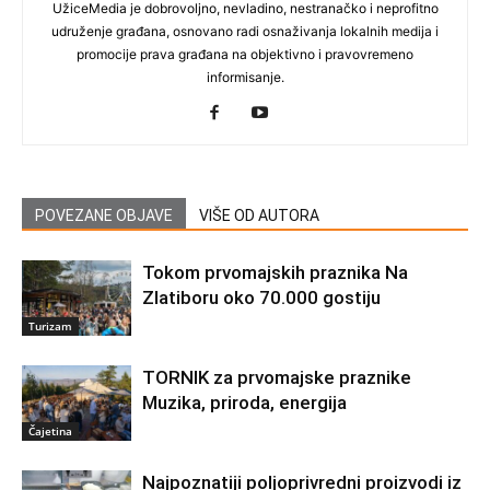
UžiceMedia je dobrovoljno, nevladino, nestranačko i neprofitno
udruženje građana, osnovano radi osnaživanja lokalnih medija i
promocije prava građana na objektivno i pravovremeno
informisanje.
POVEZANE OBJAVE
VIŠE OD AUTORA
Tokom prvomajskih praznika Na
Zlatiboru oko 70.000 gostiju
Turizam
TORNIK za prvomajske praznike
Muzika, priroda, energija
Čajetina
Najpoznatiji poljoprivredni proizvodi iz