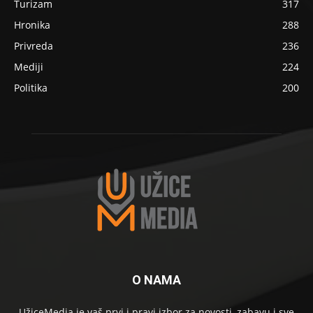
Turizam
317
Hronika
288
Privreda
236
Mediji
224
Politika
200
O NAMA
UžiceMedia je vaš prvi i pravi izbor za novosti, zabavu i sve