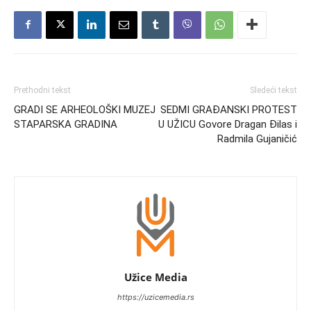
Prethodni tekst
Sledeći tekst
GRADI SE ARHEOLOŠKI MUZEJ
SEDMI GRAĐANSKI PROTEST
STAPARSKA GRADINA
U UŽICU Govore Dragan Đilas i
Radmila Gujaničić
Užice Media
https://uzicemedia.rs