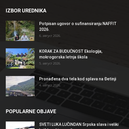
IZBOR UREDNIKA
Potpisan ugovor o sufinansiranju NAFFIT
2026.
6. август 2026.
KORAK ZA BUDUĆNOST Ekologija,
mokrogorska letnja škola
5. август 2026.
Pronađena dva tela kod splava na Đetinji
4. август 2026.
POPULARNE OBJAVE
SVETI LUKA LUČINDAN Srpska slava i veliki