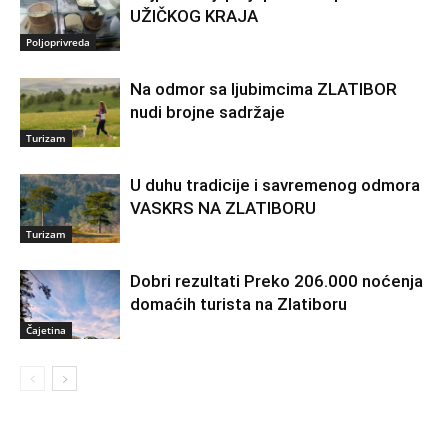
UŽIČKOG KRAJA
Poljoprivreda
Na odmor sa ljubimcima ZLATIBOR
nudi brojne sadržaje
Turizam
U duhu tradicije i savremenog odmora
VASKRS NA ZLATIBORU
Turizam
Dobri rezultati Preko 206.000 noćenja
domaćih turista na Zlatiboru
Čajetina