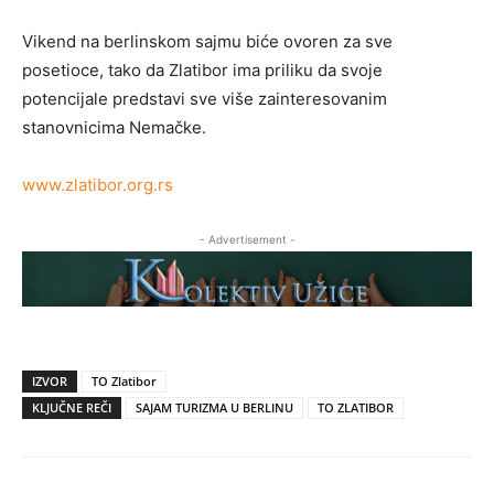
Vikend na berlinskom sajmu biće ovoren za sve
posetioce, tako da Zlatibor ima priliku da svoje
potencijale predstavi sve više zainteresovanim
stanovnicima Nemačke.
www.zlatibor.org.rs
- Advertisement -
IZVOR
TO Zlatibor
KLJUČNE REČI
SAJAM TURIZMA U BERLINU
TO ZLATIBOR