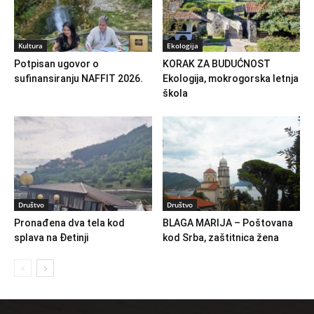
Kultura
Ekologija
Potpisan ugovor o
KORAK ZA BUDUĆNOST
sufinansiranju NAFFIT 2026.
Ekologija, mokrogorska letnja
škola
Društvo
Društvo
Pronađena dva tela kod
BLAGA MARIJA – Poštovana
splava na Đetinji
kod Srba, zaštitnica žena