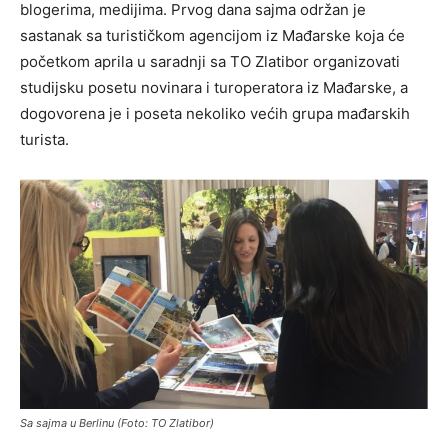
blogerima, medijima. Prvog dana sajma održan je
sastanak sa turističkom agencijom iz Mađarske koja će
početkom aprila u saradnji sa TO Zlatibor organizovati
studijsku posetu novinara i turoperatora iz Mađarske, a
dogovorena je i poseta nekoliko većih grupa mađarskih
turista.
Sa sajma u Berlinu (Foto: TO Zlatibor)