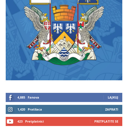
4,885
Fanova
LAJKUJ
1,420
Pratilaca
ZAPRATI
423
Pretplatnici
PRETPLATITE SE