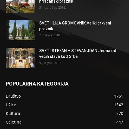
hrišćanski praznik
31. октобар 2018.
SVETI ILIJA GROMOVNIK Veliki crkveni
praznik
2. август 2018.
SVETI STEFAN – STEVANJDAN Jedna od
većih slava kod Srba
9. јануар 2019.
POPULARNA KATEGORIJA
Društvo
1761
Užice
1542
Kultura
570
Čajetina
447