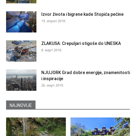
Izvor života i bigrene kade Stopića pećine
19. април 2018.
ZLAKUSA: Crepuljari stigoše do UNESKA
8. март 2018.
NJUJORK Grad dobre energije, znamenitosti
i inspiracije
26. март 2019.
NAJNOVIJE