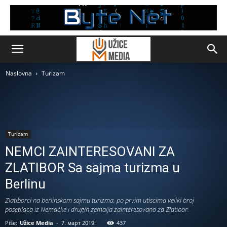
Naslovna
Turizam
Turizam
NEMCI ZAINTERESOVANI ZA
ZLATIBOR Sa sajma turizma u
Berlinu
Zlatiborci na berlinskom sajmu turizma, po prvim utiscima veliki broj
posetilaca iz Nemačke i drugih zemalja zainteresovano za Zlatibor.
Piše:
Užice Media
-
7. март 2019.
437