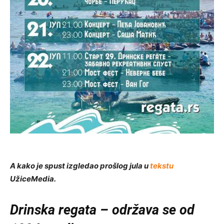
A kako je spust izgledao prošlog jula u
tekstu
UžiceMedia.
Drinska regata – održava se od