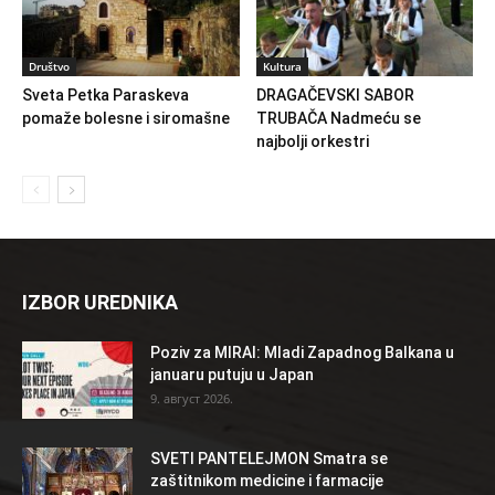
Društvo
Kultura
Sveta Petka Paraskeva
DRAGAČEVSKI SABOR
pomaže bolesne i siromašne
TRUBAČA Nadmeću se
najbolji orkestri
IZBOR UREDNIKA
Poziv za MIRAI: Mladi Zapadnog Balkana u
januaru putuju u Japan
9. август 2026.
SVETI PANTELEJMON Smatra se
zaštitnikom medicine i farmacije