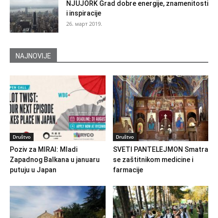
NJUJORK Grad dobre energije, znamenitosti
i inspiracije
26. март 2019.
NAJNOVIJE
Društvo
Društvo
Poziv za MIRAI: Mladi
SVETI PANTELEJMON Smatra
Zapadnog Balkana u januaru
se zaštitnikom medicine i
putuju u Japan
farmacije