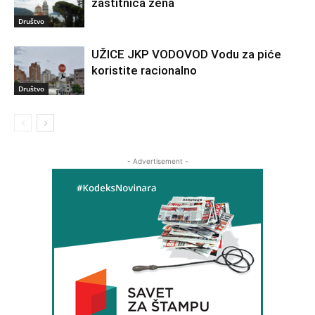
zaštitnica žena
Društvo
UŽICE JKP VODOVOD Vodu za piće
koristite racionalno
Društvo
- Advertisement -