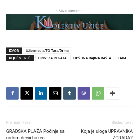
- Advertisement -
IZVOR
Užicemedia/TO Tara/Drina
KLJUČNE REČI
DRINSKA REGATA
OPŠTINA BAJINA BAŠTA
TARA
Prethodni tekst
Sledeći tekst
GRADSKA PLAŽA Počinje sa
Koja je uloga UPRAVNIKA
radom dečiji bazen
ZGRADA?