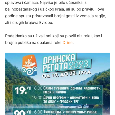
splavova i čamaca. Najviše je bilo učesnika iz
bajinobaštanskog i užičkog kraja, ali su po pravilu i ove
godine spustu prisutvovali brojni gosti iz zemalja regije,
ali i drugih krajeva Evrope.
Podejdanko su uživali oni koji su plovili niz reku, kao i
brojna publika na obalama reke
Drine
.