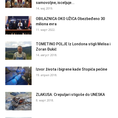
samovoljne, isceljuje...
14. мај 2019.
OBILAZNICA OKO UŽICA Obezbeđeno 30
miliona evra
11. март 2022.
TOMETINO POLJE Iz Londona stigli Melisa i
Zoran Đukić
14. август 2018.
Izvor života i bigrene kade Stopića pećine
19. април 2018.
ZLAKUSA: Crepuljari stigoše do UNESKA
8. март 2018.