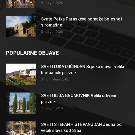
9. август 2026.
Sveta Petka Paraskeva pomaže bolesne i
siromašne
8. август 2026.
POPULARNE OBJAVE
SVETI LUKA LUČINDAN Srpska slava i veliki
hrišćanski praznik
31. октобар 2018.
SVETI ILIJA GROMOVNIK Veliki crkveni
praznik
2. август 2018.
SVETI STEFAN – STEVANJDAN Jedna od
većih slava kod Srba