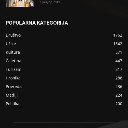
9. јануар 2019.
POPULARNA KATEGORIJA
Društvo
1762
Užice
1542
Kultura
571
Čajetina
447
Turizam
317
Hronika
288
Privreda
236
Mediji
224
Politika
200