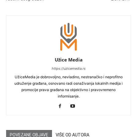
Užice Media
https://uzicemedia.rs
UžiceMedia je dobrovoljno, nevladino, nestranačko i neprofitno
udruženje građana, osnovano radi osnaživanja lokalnih medija i
promocije prava građana na objektivno i pravovremeno
informisanje.
POVEZANE OBJAVE
VIŠE OD AUTORA