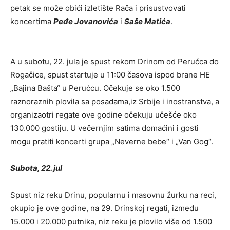
petak se može obići izletište Rača i prisustvovati
koncertima
Peđe Jovanovića
i
Saše Matića
.
A u subotu, 22. jula je spust rekom Drinom od Perućca do
Rogačice, spust startuje u 11:00 časova ispod brane HE
„Bajina Bašta“ u Perućcu. Očekuje se oko 1.500
raznoraznih plovila sa posadama,iz Srbije i inostranstva, a
organizaotri regate ove godine očekuju učešće oko
130.000 gostiju. U večernjim satima domaćini i gosti
mogu pratiti koncerti grupa „Neverne bebe“ i „Van Gog“.
Subota, 22. jul
Spust niz reku Drinu, popularnu i masovnu žurku na reci,
okupio je ove godine, na 29. Drinskoj regati, između
15.000 i 20.000 putnika, niz reku je plovilo više od 1.500