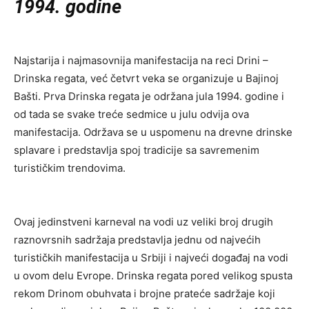
1994. godine
Najstarija i najmasovnija manifestacija na reci Drini –
Drinska regata, već četvrt veka se organizuje u Bajinoj
Bašti. Prva Drinska regata je održana jula 1994. godine i
od tada se svake treće sedmice u julu odvija ova
manifestacija. Održava se u uspomenu na drevne drinske
splavare i predstavlja spoj tradicije sa savremenim
turističkim trendovima.
Ovaj jedinstveni karneval na vodi uz veliki broj drugih
raznovrsnih sadržaja predstavlja jednu od najvećih
turističkih manifestacija u Srbiji i najveći događaj na vodi
u ovom delu Evrope. Drinska regata pored velikog spusta
rekom Drinom obuhvata i brojne prateće sadržaje koji