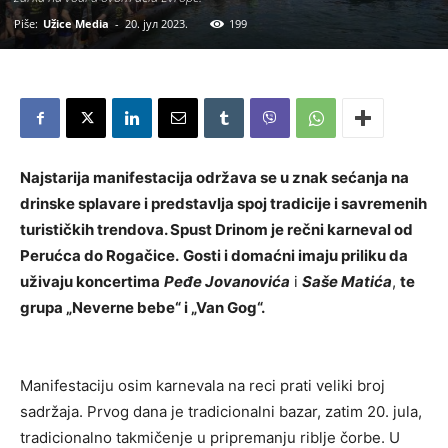
Piše:
Užice Media
-
20. јул 2023.
199
Najstarija manifestacija održava se u znak sećanja na
drinske splavare i predstavlja spoj tradicije i savremenih
turističkih trendova. Spust Drinom je rečni karneval od
Perućca do Rogačice.
Gosti i domaćni imaju priliku da
uživaju koncertima
Peđe Jovanovića
i
Saše Matića
,
te
grupa „Neverne bebe“ i „Van Gog“.
Manifestaciju osim karnevala na reci prati veliki broj
sadržaja. Prvog dana je tradicionalni bazar, zatim 20. jula,
tradicionalno takmičenje u pripremanju riblje čorbe. U