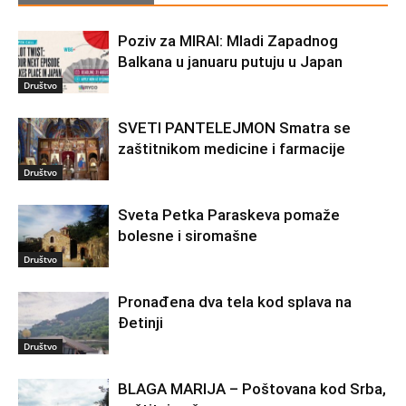
Poziv za MIRAI: Mladi Zapadnog
Balkana u januaru putuju u Japan
Društvo
SVETI PANTELEJMON Smatra se
zaštitnikom medicine i farmacije
Društvo
Sveta Petka Paraskeva pomaže
bolesne i siromašne
Društvo
Pronađena dva tela kod splava na
Đetinji
Društvo
BLAGA MARIJA – Poštovana kod Srba,