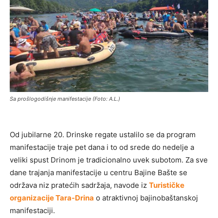
Sa prošlogodišnje manifestacije (Foto: A.L.)
Od jubilarne 20. Drinske regate ustalilo se da program
manifestacije traje pet dana i to od srede do nedelje a
veliki spust Drinom je tradicionalno uvek subotom. Za sve
dane trajanja manifestacije u centru Bajine Bašte se
održava niz pratećih sadržaja, navode iz
Turističke
organizacije Tara-Drina
o atraktivnoj bajinobaštanskoj
manifestaciji.