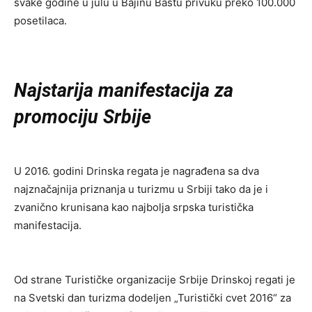
svake godine u julu u Bajinu Baštu privuku preko 100.000
posetilaca.
Najstarija
manifestacija za
promociju Srbije
U 2016. godini Drinska regata je nagrađena sa dva
najznačajnija priznanja u turizmu u Srbiji tako da je i
zvanično krunisana kao najbolja srpska turistička
manifestacija.
Od strane Turističke organizacije Srbije Drinskoj regati je
na Svetski dan turizma dodeljen „Turistički cvet 2016“ za