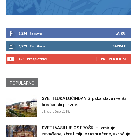
6,234
Fanova
LAJKUJ
1,729
Pratilaca
ZAPRATI
423
Pretplatnici
PRETPLATITE SE
POPULARNO
SVETI LUKA LUČINDAN Srpska slava i veliki
hrišćanski praznik
31. октобар 2018.
SVETI VASILIJE OSTROŠKI – Izmiruje
zavađene, zbratimljuje razbraćene, ukroćuje