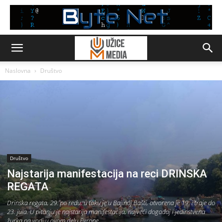
Naslovna
Društvo
Društvo
Najstarija manifestacija na reci DRINSKA
REGATA
Drinska regata, 29. po redu, u toku je u Bajinoj Bašti, otvorena je 19. i traje do
23. jula. U pitanju je najstarija manifestacija, najveći događaj i jedinstvena
žurka na vodi u ovom delu Evrope.