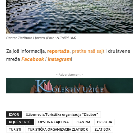
Centar Zlatibora i jezero (Foto: N.Tošić UM)
Za još informacija,
reportaža
,
pratite naš sajt
i društvene
mreže
Facebook
i
Instagram
!
- Advertisement -
IZVOR
Užicemedia/Turistička organizacija "Zlatibor"
KLJUČNE REČI
OPŠTINA ČAJETINA
PLANINA
PRIRODA
TURISTI
TURISTIČKA ORGANIZACIJA ZLATIBOR
ZLATIBOR