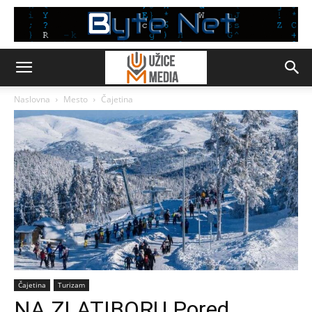
Naslovna
Mesto
Čajetina
Čajetina
Turizam
NA ZLATIBORU Pored