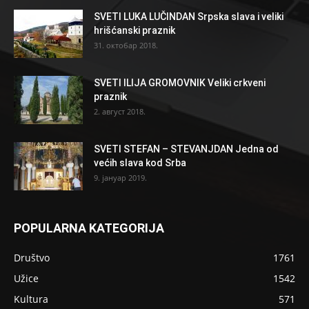
SVETI LUKA LUČINDAN Srpska slava i veliki
hrišćanski praznik
31. октобар 2018.
SVETI ILIJA GROMOVNIK Veliki crkveni
praznik
2. август 2018.
SVETI STEFAN – STEVANJDAN Jedna od
većih slava kod Srba
9. јануар 2019.
POPULARNA KATEGORIJA
Društvo
1761
Užice
1542
Kultura
571