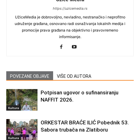
https://uzicemedia.rs
UžiceMedia je dobrovoljno, nevladino, nestranačko i neprofitno
udruženje građana, osnovano radi osnaživanja lokalnih medija i
promocije prava građana na objektivno i pravovremeno
informisanje.
POVEZANE OBJAVE
VIŠE OD AUTORA
Potpisan ugovor o sufinansiranju
NAFFIT 2026.
Kultura
ORKESTAR BRAĆE ILIĆ Pobednik 53.
Sabora trubača na Zlatiboru
Kultura