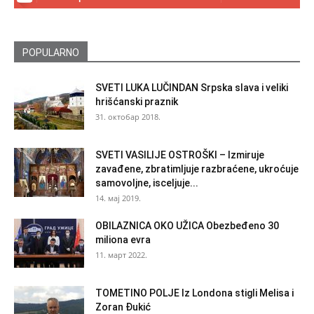
POPULARNO
SVETI LUKA LUČINDAN Srpska slava i veliki
hrišćanski praznik
31. октобар 2018.
SVETI VASILIJE OSTROŠKI – Izmiruje
zavađene, zbratimljuje razbraćene, ukroćuje
samovoljne, isceljuje...
14. мај 2019.
OBILAZNICA OKO UŽICA Obezbeđeno 30
miliona evra
11. март 2022.
TOMETINO POLJE Iz Londona stigli Melisa i
Zoran Đukić