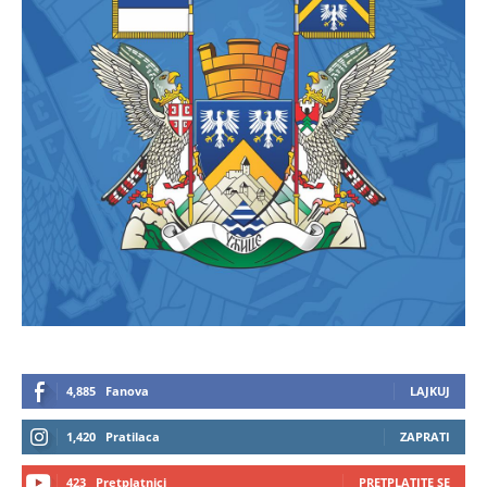
4,885
Fanova
LAJKUJ
1,420
Pratilaca
ZAPRATI
423
Pretplatnici
PRETPLATITE SE