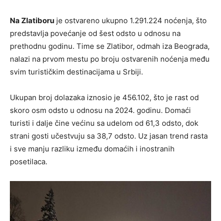
Na Zlatiboru
je ostvareno ukupno 1.291.224 noćenja, što
predstavlja povećanje od šest odsto u odnosu na
prethodnu godinu. Time se Zlatibor, odmah iza Beograda,
nalazi na prvom mestu po broju ostvarenih noćenja među
svim turističkim destinacijama u Srbiji.
Ukupan broj dolazaka iznosio je 456.102, što je rast od
skoro osm odsto u odnosu na 2024. godinu. Domaći
turisti i dalje čine većinu sa udelom od 61,3 odsto, dok
strani gosti učestvuju sa 38,7 odsto. Uz jasan trend rasta
i sve manju razliku između domaćih i inostranih
posetilaca.