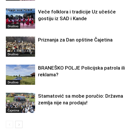
Veče folklora i tradicije Uz učešće
gostiju iz SAD i Kande
Društvo
Priznanja za Dan opštine Čajetina
Društvo
BRANEŠKO POLJE Policijska patrola ili
reklama?
Društvo
Stamatović sa mobe poručio: Državna
zemlja nije na prodaju!
Čajetina