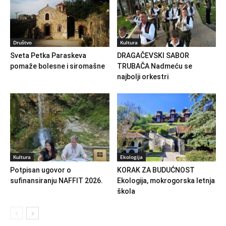
Društvo
Kultura
Sveta Petka Paraskeva
DRAGAČEVSKI SABOR
pomaže bolesne i siromašne
TRUBAČA Nadmeću se
najbolji orkestri
Kultura
Ekologija
Potpisan ugovor o
KORAK ZA BUDUĆNOST
sufinansiranju NAFFIT 2026.
Ekologija, mokrogorska letnja
škola