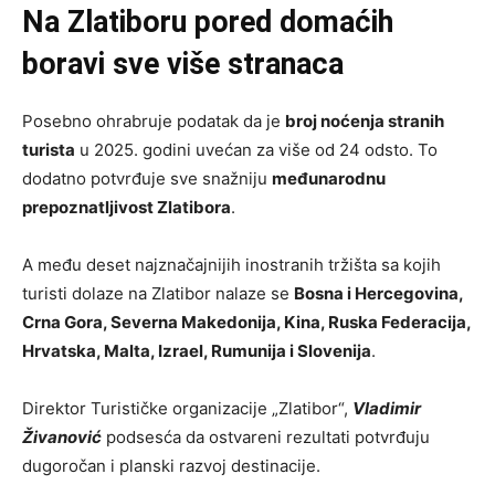
Na Zlatiboru pored domaćih
boravi sve više stranaca
Posebno ohrabruje podatak da je
broj noćenja stranih
turista
u 2025. godini uvećan za više od 24 odsto. To
dodatno potvrđuje sve snažniju
međunarodnu
prepoznatljivost Zlatibora
.
A među deset najznačajnijih inostranih tržišta sa kojih
turisti dolaze na Zlatibor nalaze se
Bosna i Hercegovina,
Crna Gora, Severna Makedonija, Kina, Ruska Federacija,
Hrvatska, Malta, Izrael, Rumunija i Slovenija
.
Direktor Turističke organizacije „Zlatibor“,
Vladimir
Živanović
podsesća da ostvareni rezultati potvrđuju
dugoročan i planski razvoj destinacije.