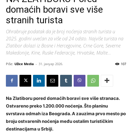
domaćih boravi sve više
stranih turista
Ohrabruje podatak da je broj noćenja stranih turista u
2025. godini uvećan za više od 24 odsto. Najviše turista na
Zlatibor dolazi iz Bosne i Hercegovine, Crne Gore, Severne
Makedonije, Kine, Ruske Federacije, Hrvatske, Malte...
Piše:
Užice Media
-
31. јануар 2026.
107
Na Zlatiboru pored domaćih boravi sve više stranaca.
Ostvareno preko 1.200.000 noćenja. Što planinu
svrstava odmah iza Beograda. A zauzima prvo mesto po
broju ostvarenih noćenja među ostalim turističkim
destinacijama u Srbiji.