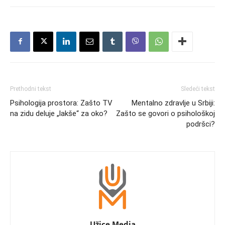
Prethodni tekst
Sledeći tekst
Psihologija prostora: Zašto TV
Mentalno zdravlje u Srbiji:
na zidu deluje „lakše“ za oko?
Zašto se govori o psihološkoj
podršci?
Užice Media