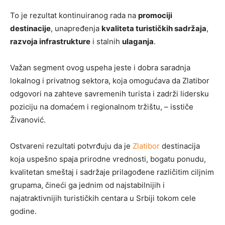
To je rezultat kontinuiranog rada na
promociji
destinacije
, unapređenja
kvaliteta turističkih sadržaja
,
razvoja infrastrukture
i stalnih
ulaganja
.
Važan segment ovog uspeha jeste i dobra saradnja
lokalnog i privatnog sektora, koja omogućava da Zlatibor
odgovori na zahteve savremenih turista i zadrži lidersku
poziciju na domaćem i regionalnom tržištu, – isstiče
Živanović.
Ostvareni rezultati potvrđuju da je
Zlatibor
destinacija
koja uspešno spaja prirodne vrednosti, bogatu ponudu,
kvalitetan smeštaj i sadržaje prilagođene različitim ciljnim
grupama, čineći ga jednim od najstabilnijih i
najatraktivnijih turističkih centara u Srbiji tokom cele
godine.