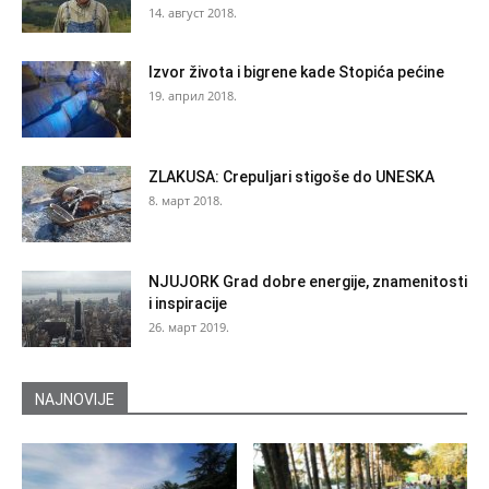
14. август 2018.
Izvor života i bigrene kade Stopića pećine
19. април 2018.
ZLAKUSA: Crepuljari stigoše do UNESKA
8. март 2018.
NJUJORK Grad dobre energije, znamenitosti
i inspiracije
26. март 2019.
NAJNOVIJE