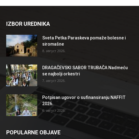
IZBOR UREDNIKA
Sveta Petka Paraskeva pomaže bolesne i
siromašne
8. август 2026.
DRAGAČEVSKI SABOR TRUBAČA Nadmeću
se najbolji orkestri
7. август 2026.
Potpisan ugovor o sufinansiranju NAFFIT
2026.
6. август 2026.
POPULARNE OBJAVE