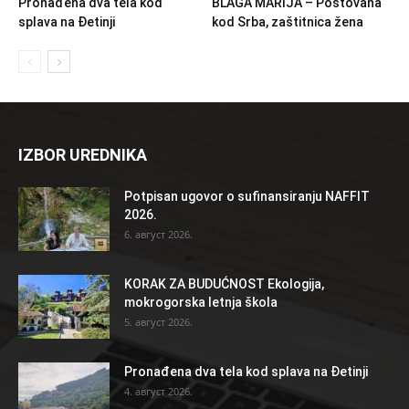
Pronađena dva tela kod
BLAGA MARIJA – Poštovana
splava na Đetinji
kod Srba, zaštitnica žena
IZBOR UREDNIKA
Potpisan ugovor o sufinansiranju NAFFIT
2026.
6. август 2026.
KORAK ZA BUDUĆNOST Ekologija,
mokrogorska letnja škola
5. август 2026.
Pronađena dva tela kod splava na Đetinji
4. август 2026.