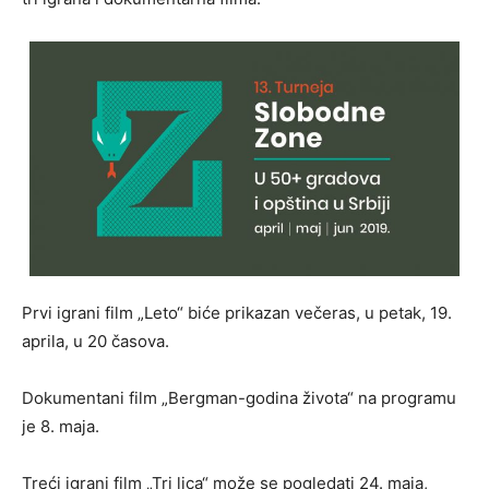
Prvi igrani film „Leto“ biće prikazan večeras, u petak, 19.
aprila, u 20 časova.
Dokumentani film „Bergman-godina života“ na programu
je 8. maja.
Treći igrani film „Tri lica“ može se pogledati 24. maja,