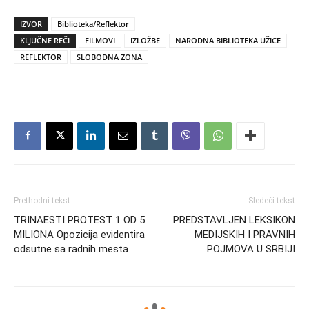
IZVOR
Biblioteka/Reflektor
KLJUČNE REČI
FILMOVI
IZLOŽBE
NARODNA BIBLIOTEKA UŽICE
REFLEKTOR
SLOBODNA ZONA
Prethodni tekst
Sledeći tekst
TRINAESTI PROTEST 1 OD 5
PREDSTAVLJEN LEKSIKON
MILIONA Opozicija evidentira
MEDIJSKIH I PRAVNIH
odsutne sa radnih mesta
POJMOVA U SRBIJI