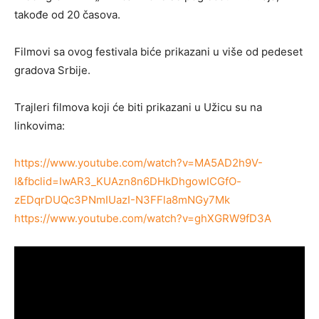
takođe od 20 časova.
Filmovi sa ovog festivala biće prikazani u više od pedeset
gradova Srbije.
Trajleri filmova koji će biti prikazani u Užicu su na
linkovima:
https://www.youtube.com/watch?v=MA5AD2h9V-
I&fbclid=IwAR3_KUAzn8n6DHkDhgowICGfO-
zEDqrDUQc3PNmIUazI-N3FFla8mNGy7Mk
https://www.youtube.com/watch?v=ghXGRW9fD3A