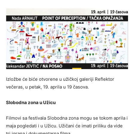
Izložbe će biće otvorene u užičkoj galeriji Reflektor
večeras, u petak, 19. aprila u 19 časova.
Slobodna zona u Užicu
Filmovi sa festivala Slobodna zona mogu se tokom aprila i
maja pogledati i u Užicu. Užičani će imati priliku da vide
tri igrana i dokumentarna filma.