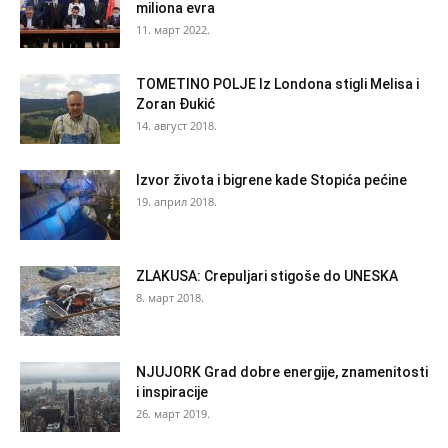
miliona evra
11. март 2022.
TOMETINO POLJE Iz Londona stigli Melisa i
Zoran Đukić
14. август 2018.
Izvor života i bigrene kade Stopića pećine
19. април 2018.
ZLAKUSA: Crepuljari stigoše do UNESKA
8. март 2018.
NJUJORK Grad dobre energije, znamenitosti
i inspiracije
26. март 2019.