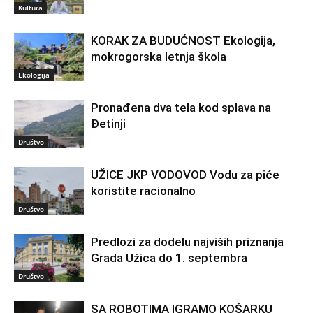
Kultura
KORAK ZA BUDUĆNOST Ekologija,
mokrogorska letnja škola
Ekologija
Pronađena dva tela kod splava na
Đetinji
Društvo
UŽICE JKP VODOVOD Vodu za piće
koristite racionalno
Društvo
Predlozi za dodelu najviših priznanja
Grada Užica do 1. septembra
Društvo
SA ROBOTIMA IGRAMO KOŠARKU