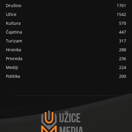
Društvo
1761
Užice
1542
Kultura
570
Čajetina
447
Turizam
317
Hronika
288
Privreda
236
Mediji
224
Politika
200