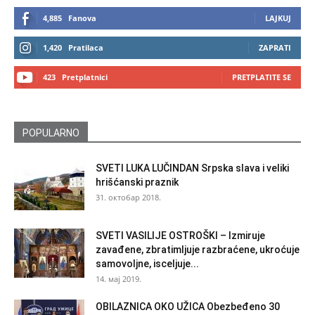
4,885
Fanova
LAJKUJ
1,420
Pratilaca
ZAPRATI
423
Pretplatnici
PRETPLATITE SE
POPULARNO
SVETI LUKA LUČINDAN Srpska slava i veliki
hrišćanski praznik
31. октобар 2018.
SVETI VASILIJE OSTROŠKI – Izmiruje
zavađene, zbratimljuje razbraćene, ukroćuje
samovoljne, isceljuje...
14. мај 2019.
OBILAZNICA OKO UŽICA Obezbeđeno 30