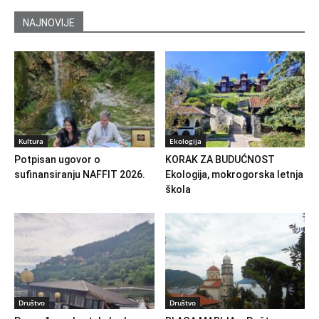
NAJNOVIJE
Kultura
Ekologija
Potpisan ugovor o
KORAK ZA BUDUĆNOST
sufinansiranju NAFFIT 2026.
Ekologija, mokrogorska letnja
škola
Društvo
Društvo