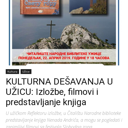
Kultura
Užice
KULTURNA DEŠAVANJA U
UŽICU: Izložbe, filmovi i
predstavljanje knjiga
U užičkom Reflektoru izložbe, u Čitalištu Narodne biblioteke
predstavljanje knjiga Nenada Andrića, a mogu se pogledati i
zanimljivi filmovi sa festivala Slobodna zona.