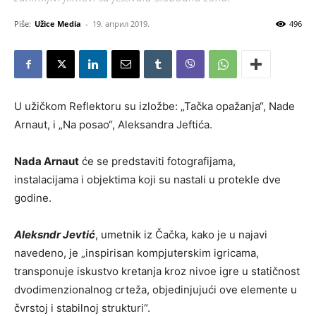
Piše:
Užice Media
-
19. април 2019.
496
U užičkom Reflektoru su izložbe: „Tačka opažanja“, Nade
Arnaut, i „Na posao“, Aleksandra Jeftića.
Nada Arnaut
će se predstaviti fotografijama,
instalacijama i objektima koji su nastali u protekle dve
godine.
Aleksndr Jevtić
, umetnik iz Čačka, kako je u najavi
navedeno, je „inspirisan kompjuterskim igricama,
transponuje iskustvo kretanja kroz nivoe igre u statičnost
dvodimenzionalnog crteža, objedinjujući ove elemente u
čvrstoj i stabilnoj strukturi“.