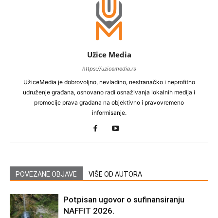
Užice Media
https://uzicemedia.rs
UžiceMedia je dobrovoljno, nevladino, nestranačko i neprofitno
udruženje građana, osnovano radi osnaživanja lokalnih medija i
promocije prava građana na objektivno i pravovremeno
informisanje.
POVEZANE OBJAVE
VIŠE OD AUTORA
Potpisan ugovor o sufinansiranju
NAFFIT 2026.