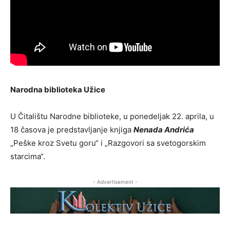
Narodna biblioteka Užice
U Čitalištu Narodne biblioteke, u ponedeljak 22. aprila, u
18 časova je predstavljanje knjiga
Nenada Andrića
„Peške kroz Svetu goru“ i „Razgovori sa svetogorskim
starcima“.
- Advertisement -