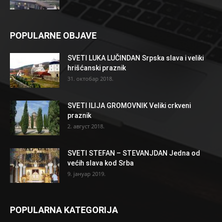
POPULARNE OBJAVE
SVETI LUKA LUČINDAN Srpska slava i veliki
hrišćanski praznik
31. октобар 2018.
SVETI ILIJA GROMOVNIK Veliki crkveni
praznik
2. август 2018.
SVETI STEFAN – STEVANJDAN Jedna od
većih slava kod Srba
9. јануар 2019.
POPULARNA KATEGORIJA