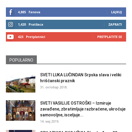
4,885
Fanova
LAJKUJ
1,420
Pratilaca
ZAPRATI
423
Pretplatnici
PRETPLATITE SE
POPULARNO
SVETI LUKA LUČINDAN Srpska slava i veliki
hrišćanski praznik
31. октобар 2018.
SVETI VASILIJE OSTROŠKI – Izmiruje
zavađene, zbratimljuje razbraćene, ukroćuje
samovoljne, isceljuje...
14. мај 2019.