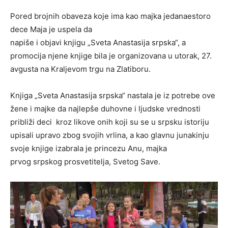
Pored brojnih obaveza koje ima kao majka jedanaestoro
dece Maja je uspela da
napiše i objavi knjigu „Sveta Anastasija srpska“, a
promocija njene knjige bila je organizovana u utorak, 27.
avgusta na Kraljevom trgu na Zlatiboru.
Knjiga „Sveta Anastasija srpska“ nastala je iz potrebe ove
žene i majke da najlepše duhovne i ljudske vrednosti
približi deci kroz likove onih koji su se u srpsku istoriju
upisali upravo zbog svojih vrlina, a kao glavnu junakinju
svoje knjige izabrala je princezu Anu, majka
prvog srpskog prosvetitelja, Svetog Save.