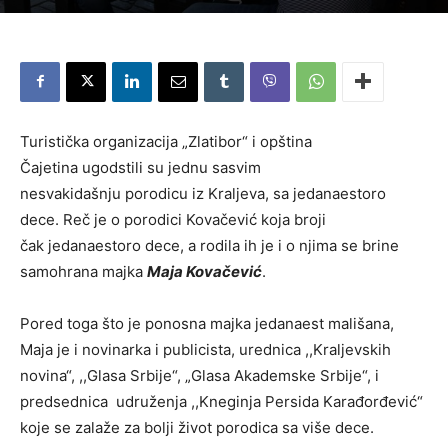
Turistička organizacija „Zlatibor“ i opština
Čajetina ugodstili su jednu sasvim
nesvakidašnju porodicu iz Kraljeva, sa jedanaestoro
dece. Reč je o porodici Kovačević koja broji
čak jedanaestoro dece, a rodila ih je i o njima se brine
samohrana majka
Maja Kovačević
.
Pored toga što je ponosna majka jedanaest mališana,
Maja je i novinarka i publicista, urednica ,,Kraljevskih
novina“, ,,Glasa Srbije“, „Glasa Akademske Srbije“, i
predsednica udruženja ,,Kneginja Persida Karađorđević“
koje se zalaže za bolji život porodica sa više dece.