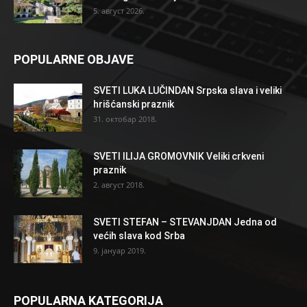
5. август 2026.
POPULARNE OBJAVE
SVETI LUKA LUČINDAN Srpska slava i veliki
hrišćanski praznik
31. октобар 2018.
SVETI ILIJA GROMOVNIK Veliki crkveni
praznik
2. август 2018.
SVETI STEFAN – STEVANJDAN Jedna od
većih slava kod Srba
9. јануар 2019.
POPULARNA KATEGORIJA