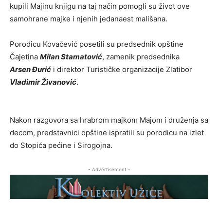
kupili Majinu knjigu na taj način pomogli su život ove
samohrane majke i njenih jedanaest mališana.
Porodicu Kovačević posetili su predsednik opštine
Čajetina
Milan Stamatović
, zamenik predsednika
Arsen Đurić
i direktor Turističke organizacije Zlatibor
Vladimir Živanović
.
Nakon razgovora sa hrabrom majkom Majom i druženja sa
decom, predstavnici opštine ispratili su porodicu na izlet
do Stopića pećine i Sirogojna.
- Advertisement -