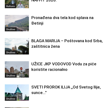
Kultura
Pronađena dva tela kod splava na
Đetinji
Društvo
BLAGA MARIJA – Poštovana kod Srba,
zaštitnica žena
Društvo
UŽICE JKP VODOVOD Vodu za piće
koristite racionalno
Društvo
SVETI PROROK ILIJA „Od Svetog Ilije,
sunce…”
Društvo