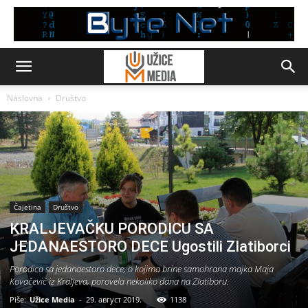
Naslovna
Društvo
Čajetina
Društvo
KRALJEVAČKU PORODICU SA
JEDANAESTORO DECE Ugostili Zlatiborci
Porodica sa jedanaestoro dece, o kojima brine samohrana majka Maja
Kovačević iz Kraljeva, porovela nekoliko dana na Zlatiboru.
Piše:
Užice Media
-
29. август 2019.
1138