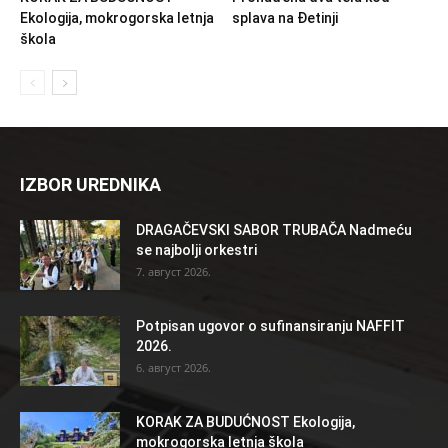
Ekologija, mokrogorska letnja
splava na Đetinji
škola
IZBOR UREDNIKA
DRAGAČEVSKI SABOR TRUBAČA Nadmeću
se najbolji orkestri
7. август 2026.
Potpisan ugovor o sufinansiranju NAFFIT
2026.
6. август 2026.
KORAK ZA BUDUĆNOST Ekologija,
mokrogorska letnja škola