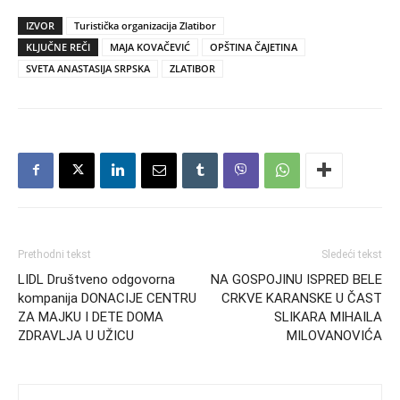
IZVOR
Turistička organizacija Zlatibor
KLJUČNE REČI
MAJA KOVAČEVIĆ
OPŠTINA ČAJETINA
SVETA ANASTASIJA SRPSKA
ZLATIBOR
Prethodni tekst
Sledeći tekst
LIDL Društveno odgovorna
NA GOSPOJINU ISPRED BELE
kompanija DONACIJE CENTRU
CRKVE KARANSKE U ČAST
ZA MAJKU I DETE DOMA
SLIKARA MIHAILA
ZDRAVLJA U UŽICU
MILOVANOVIĆA