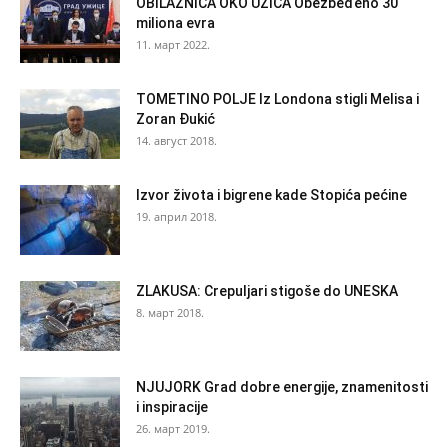
OBILAZNICA OKO UŽICA Obezbeđeno 30
miliona evra
11. март 2022.
TOMETINO POLJE Iz Londona stigli Melisa i
Zoran Đukić
14. август 2018.
Izvor života i bigrene kade Stopića pećine
19. април 2018.
ZLAKUSA: Crepuljari stigoše do UNESKA
8. март 2018.
NJUJORK Grad dobre energije, znamenitosti
i inspiracije
26. март 2019.