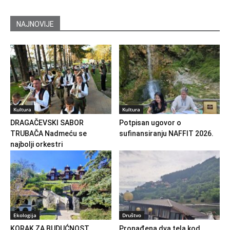
NAJNOVIJE
Kultura
Kultura
DRAGAČEVSKI SABOR
Potpisan ugovor o
TRUBAČA Nadmeću se
sufinansiranju NAFFIT 2026.
najbolji orkestri
Ekologija
Društvo
KORAK ZA BUDUĆNOST
Pronađena dva tela kod