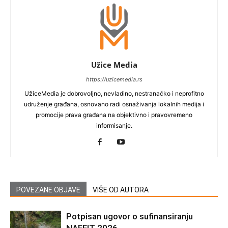
Užice Media
https://uzicemedia.rs
UžiceMedia je dobrovoljno, nevladino, nestranačko i neprofitno
udruženje građana, osnovano radi osnaživanja lokalnih medija i
promocije prava građana na objektivno i pravovremeno
informisanje.
POVEZANE OBJAVE
VIŠE OD AUTORA
Potpisan ugovor o sufinansiranju
NAFFIT 2026.