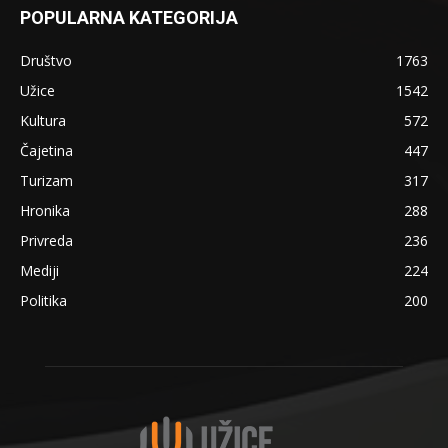
POPULARNA KATEGORIJA
Društvo
1763
Užice
1542
Kultura
572
Čajetina
447
Turizam
317
Hronika
288
Privreda
236
Mediji
224
Politika
200