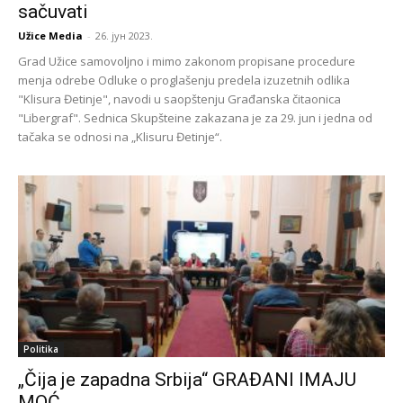
sačuvati
Užice Media
-
26. јун 2023.
Grad Užice samovoljno i mimo zakonom propisane procedure
menja odrebe Odluke o proglašenju predela izuzetnih odlika
"Klisura Đetinje", navodi u saopštenju Građanska čitaonica
"Libergraf". Sednica Skupšteine zakazana je za 29. jun i jedna od
tačaka se odnosi na „Klisuru Đetinje“.
Politika
„Čija je zapadna Srbija“ GRAĐANI IMAJU
MOĆ