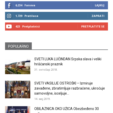
6,234
Fanova
LAJKUJ
1,729
Pratilaca
ZAPRATI
423
Pretplatnici
PRETPLATITE SE
POPULARNO
SVETI LUKA LUČINDAN Srpska slava i veliki
hrišćanski praznik
31. октобар 2018.
SVETI VASILIJE OSTROŠKI – Izmiruje
zavađene, zbratimljuje razbraćene, ukroćuje
samovoljne, isceljuje...
14. мај 2019.
OBILAZNICA OKO UŽICA Obezbeđeno 30