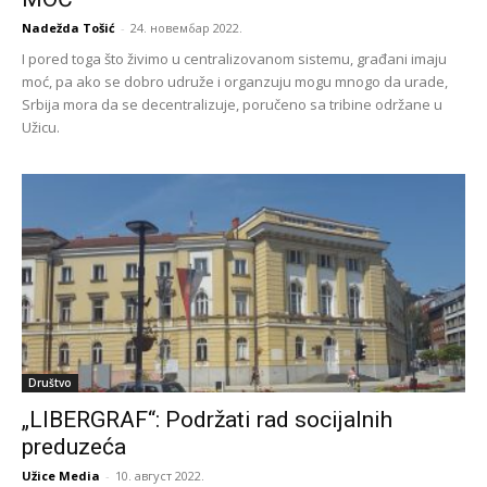
Nadežda Tošić
-
24. новембар 2022.
I pored toga što živimo u centralizovanom sistemu, građani imaju
moć, pa ako se dobro udruže i organzuju mogu mnogo da urade,
Srbija mora da se decentralizuje, poručeno sa tribine održane u
Užicu.
Društvo
„LIBERGRAF“: Podržati rad socijalnih
preduzeća
Užice Media
-
10. август 2022.