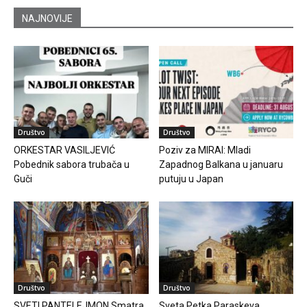
NAJNOVIJE
Društvo
Društvo
ORKESTAR VASILJEVIĆ
Poziv za MIRAI: Mladi
Pobednik sabora trubača u
Zapadnog Balkana u januaru
Guči
putuju u Japan
Društvo
Društvo
SVETI PANTELEJMON Smatra
Sveta Petka Paraskeva