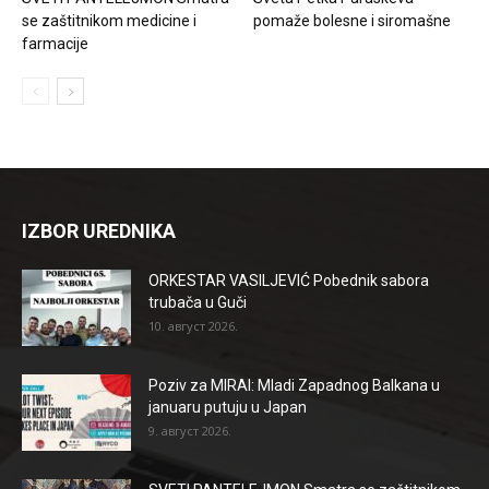
se zaštitnikom medicine i
pomaže bolesne i siromašne
farmacije
IZBOR UREDNIKA
ORKESTAR VASILJEVIĆ Pobednik sabora
trubača u Guči
10. август 2026.
Poziv za MIRAI: Mladi Zapadnog Balkana u
januaru putuju u Japan
9. август 2026.