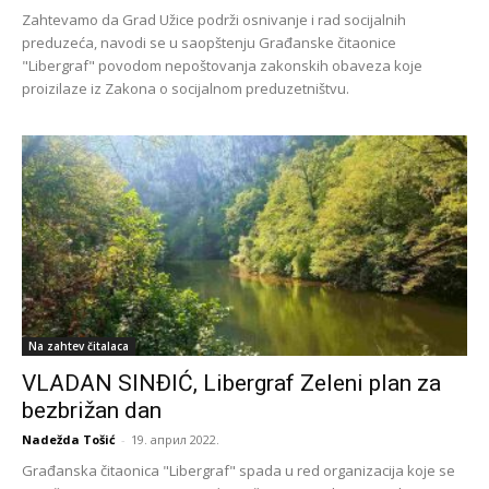
Zahtevamo da Grad Užice podrži osnivanje i rad socijalnih
preduzeća, navodi se u saopštenju Građanske čitaonice
"Libergraf" povodom nepoštovanja zakonskih obaveza koje
proizilaze iz Zakona o socijalnom preduzetništvu.
Na zahtev čitalaca
VLADAN SINĐIĆ, Libergraf Zeleni plan za
bezbrižan dan
Nadežda Tošić
-
19. април 2022.
Građanska čitaonica "Libergraf" spada u red organizacija koje se