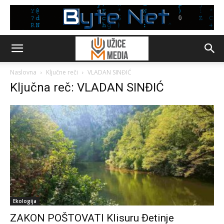
Naslovna
Ključne reči
VLADAN SINĐIĆ
Ključna reč: VLADAN SINĐIĆ
Ekologija
ZAKON POŠTOVATI Klisuru Đetinje