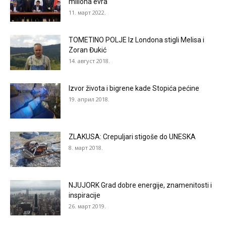
miliona evra
11. март 2022.
TOMETINO POLJE Iz Londona stigli Melisa i
Zoran Đukić
14. август 2018.
Izvor života i bigrene kade Stopića pećine
19. април 2018.
ZLAKUSA: Crepuljari stigoše do UNESKA
8. март 2018.
NJUJORK Grad dobre energije, znamenitosti i
inspiracije
26. март 2019.