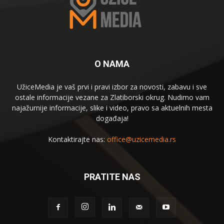
O NAMA
UžiceMedia je vaš prvi i pravi izbor za novosti, zabavu i sve
ostale informacije vezane za Zlatiborski okrug. Nudimo vam
najažurnije informacije, slike i video, pravo sa aktuelnih mesta
događaja!
Kontaktirajte nas:
office@uzicemedia.rs
PRATITE NAS