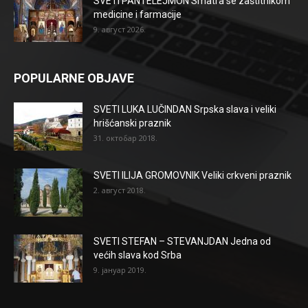
SVETI PANTELEJMON Smatra se zaštitnikom
medicine i farmacije
9. август 2026.
POPULARNE OBJAVE
SVETI LUKA LUČINDAN Srpska slava i veliki
hrišćanski praznik
31. октобар 2018.
SVETI ILIJA GROMOVNIK Veliki crkveni praznik
2. август 2018.
SVETI STEFAN – STEVANJDAN Jedna od
većih slava kod Srba
9. јануар 2019.