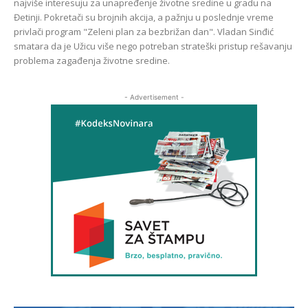
najviše interesuju za unapređenje životne sredine u gradu na
Đetinji. Pokretači su brojnih akcija, a pažnju u poslednje vreme
privlači program "Zeleni plan za bezbrižan dan". Vladan Sinđić
smatara da je Užicu više nego potreban strateški pristup rešavanju
problema zagađenja životne sredine.
- Advertisement -