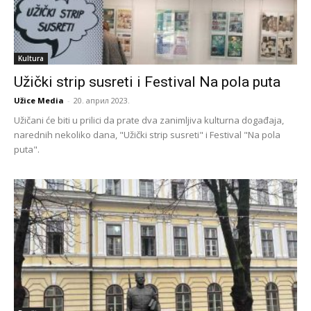
Kultura
Užički strip susreti i Festival Na pola puta
Užice Media
-
20. април 2023.
Užičani će biti u prilici da prate dva zanimljiva kulturna događaja,
narednih nekoliko dana, "Užički strip susreti" i Festival "Na pola
puta".