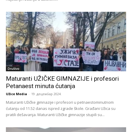
Društvo
Maturanti UŽIČKE GIMNAZIJE i profesori
Petanaest minuta ćutanja
Užice Media
-
19. децембар 2024.
Maturanti Užičke gimnazije i profesori u petnaestominutnom
ćutanju od 11.52 danas ispred zgrade škole. Građani Užica su
pratili dešavanja. Maturanti Užičke gimnazije stupili su...