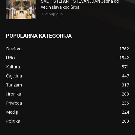
SVETI STEFAN – STEVANJDAN Jedna od
većih slava kod Srba
9. јануар 2019.
POPULARNA KATEGORIJA
Društvo
1762
Užice
1542
Kultura
571
Čajetina
447
Turizam
317
Hronika
288
Privreda
236
Mediji
224
Politika
200