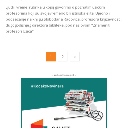
Ljudi i vreme, rubrika u kojoj govorimo o poznatim užičkim
profesorima koji su svojevremeno bili istinska elita. Ujedno i
podsećanje na knjigu Slobodana Radovića, profesora književnosti,
dugogodišnjeg direktora bibliteke, pod naslovom "Znameniti
profesori Užica".
1
2
- Advertisement -