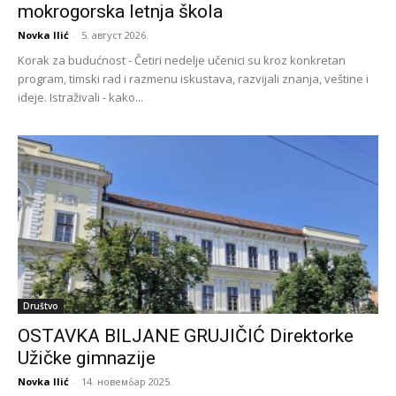
mokrogorska letnja škola
Novka Ilić
-
5. август 2026.
Korak za budućnost - Četiri nedelje učenici su kroz konkretan
program, timski rad i razmenu iskustava, razvijali znanja, veštine i
ideje. Istraživali - kako...
Društvo
OSTAVKA BILJANE GRUJIČIĆ Direktorke
Užičke gimnazije
Novka Ilić
-
14. новембар 2025.