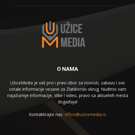
O NAMA
UžiceMedia je vaš prvi i pravi izbor za novosti, zabavu i sve
ostale informacije vezane za Zlatiborski okrug. Nudimo vam
najažurnije informacije, slike i video, pravo sa aktuelnih mesta
događaja!
Kontaktirajte nas:
office@uzicemedia.rs