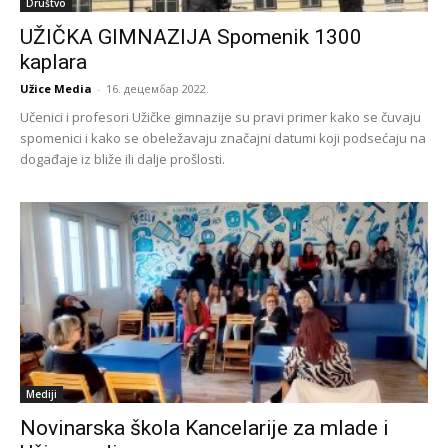
Društvo
UŽIČKA GIMNAZIJA Spomenik 1300
kaplara
Užice Media
-
16. децембар 2022.
Učenici i profesori Užičke gimnazije su pravi primer kako se čuvaju
spomenici i kako se obeležavaju značajni datumi koji podsećaju na
događaje iz bliže ili dalje prošlosti.
Mediji
Novinarska škola Kancelarije za mlade i