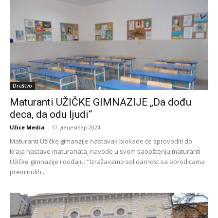
Društvo
Maturanti UŽIČKE GIMNAZIJE „Da dođu
deca, da odu ljudi“
Užice Media
-
17. децембар 2024.
Maturanti Užičke gimanzije nastavak blokade će sprovoditi do
kraja nastave maturanata, navode u svom saopštenju maturanti
Užičke gimnazije i dodaju: "Izražavamo solidarnost sa porodicama
preminulih...