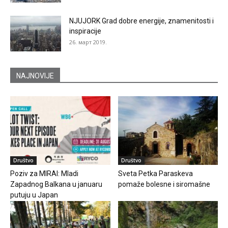
NJUJORK Grad dobre energije, znamenitosti i
inspiracije
26. март 2019.
NAJNOVIJE
Društvo
Društvo
Poziv za MIRAI: Mladi
Sveta Petka Paraskeva
Zapadnog Balkana u januaru
pomaže bolesne i siromašne
putuju u Japan