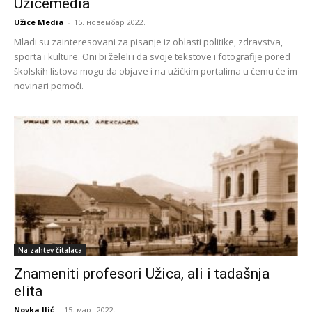
Užicemedia
Užice Media
-
15. новембар 2022.
Mladi su zainteresovani za pisanje iz oblasti politike, zdravstva,
sporta i kulture. Oni bi želeli i da svoje tekstove i fotografije pored
školskih listova mogu da objave i na užičkim portalima u čemu će im
novinari pomoći.
Na zahtev čitalaca
Znameniti profesori Užica, ali i tadašnja
elita
Novka Ilić
-
15. март 2022.