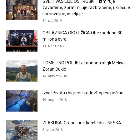
SVETI VASILIJE OSTROŠKI – Izmiruje
zavađene, zbratimljuje razbraćene, ukroćuje
samovoljne, isceljuje...
14. мај 2019.
OBILAZNICA OKO UŽICA Obezbeđeno 30
miliona evra
11. март 2022.
TOMETINO POLJE Iz Londona stigli Melisa i
Zoran Đukić
14. август 2018.
Izvor života i bigrene kade Stopića pećine
19. април 2018.
ZLAKUSA: Crepuljari stigoše do UNESKA
8. март 2018.