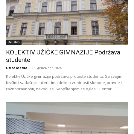
Društvo
KOLEKTIV UŽIČKE GIMNAZIJE Podržava
studente
Užice Media
-
16. децембар 2024.
Kolektiv Užičke gimnazije podržava proteste studenta. Sa svojim
bivšim i sadašnjim učenicima delimo vrednosti slobode, pravde i
ravnopravnosti, navodi se. Saopštenjem se oglasili Centar...