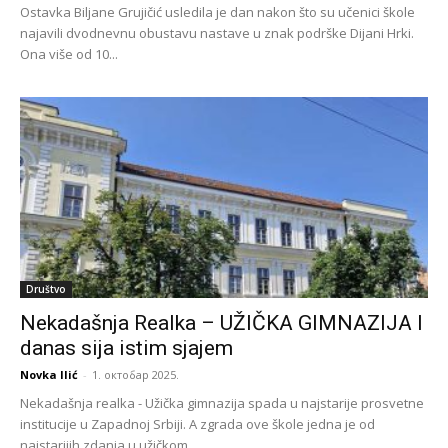
Ostavka Biljane Grujičić usledila je dan nakon što su učenici škole
najavili dvodnevnu obustavu nastave u znak podrške Dijani Hrki.
Ona više od 10...
Društvo
Nekadašnja Realka – UŽIČKA GIMNAZIJA I
danas sija istim sjajem
Novka Ilić
-
1. октобар 2025.
Nekadašnja realka - Užička gimnazija spada u najstarije prosvetne
institucije u Zapadnoj Srbiji. A zgrada ove škole jedna je od
najstarijih zdanja u užičkom...