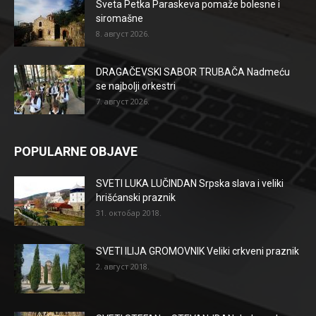
Sveta Petka Paraskeva pomaže bolesne i
siromašne
8. август 2026.
DRAGAČEVSKI SABOR TRUBAČA Nadmeću
se najbolji orkestri
7. август 2026.
POPULARNE OBJAVE
SVETI LUKA LUČINDAN Srpska slava i veliki
hrišćanski praznik
31. октобар 2018.
SVETI ILIJA GROMOVNIK Veliki crkveni praznik
2. август 2018.