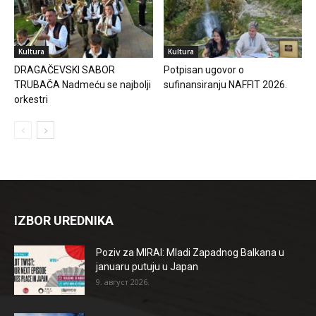
Kultura
Kultura
DRAGAČEVSKI SABOR
Potpisan ugovor o
TRUBAČA Nadmeću se najbolji
sufinansiranju NAFFIT 2026.
orkestri
IZBOR UREDNIKA
Poziv za MIRAI: Mladi Zapadnog Balkana u
januaru putuju u Japan
9. август 2026.