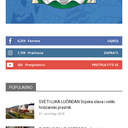
6,234
Fanova
LAJKUJ
1,729
Pratilaca
ZAPRATI
423
Pretplatnici
PRETPLATITE SE
POPULARNO
SVETI LUKA LUČINDAN Srpska slava i veliki
hrišćanski praznik
31. октобар 2018.