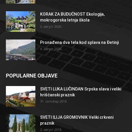
KORAK ZA BUDUĆNOST Ekologija,
mokrogorska letnja škola
5. август 2026.
Pronađena dva tela kod splava na Đetinji
4. август 2026.
POPULARNE OBJAVE
SVETI LUKA LUČINDAN Srpska slava i veliki
hrišćanski praznik
31. октобар 2018.
SVETI ILIJA GROMOVNIK Veliki crkveni
praznik
2. август 2018.