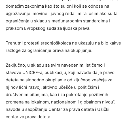
domaćim zakonima kao što su oni koji se odnose na
ugrožavanje imovine i javnog reda i mira, osim ako su ta
ograničenja u skladu s međunarodnim standardima i
praksom Evropskog suda za ljudska prava.
Trenutni protesti srednjoškolaca ne ukazuju na bilo kakve
razloge za ograničenje prava na okupljanje.
Zaključno, u skladu sa svim navedenim, ističemo i
stavove UNICEF-a, publikaciju, koji navode da je pravo
deteta na slobodno okupljanje od ključnog značaja za
njihov lični razvoj, aktivno učešće u političkim i
društvenim pitanjima, kao i za pokretanje pozitivnih
promena na lokalnom, nacionalnom i globalnom nivou“,
navode u saopštenju Centar za prava deteta i Užički
centar za prava deteta.