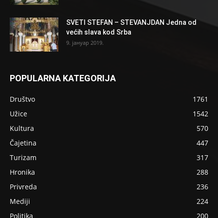
SVETI STEFAN – STEVANJDAN Jedna od
većih slava kod Srba
9. јануар 2019.
POPULARNA KATEGORIJA
Društvo
1761
Užice
1542
Kultura
570
Čajetina
447
Turizam
317
Hronika
288
Privreda
236
Mediji
224
Politika
200