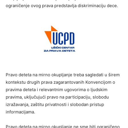
ograničenje ovog prava predstavlja diskriminaciju dece.
Pravo deteta na mirno okupljanje treba sagledati u širem
kontekstu drugih prava zagarantovanih Konvencijom o
pravima deteta i relevantnim ugovorima o ljudskim
pravima, uključujući pravo na participaciju, slobodu
izražavanja, zaštitu privatnosti i slobodan pristup
informacijama.
Pravo deteta na mirno okupljanje ne sme biti ograničeno