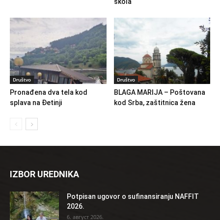
škola
Društvo
Društvo
Pronađena dva tela kod
BLAGA MARIJA – Poštovana
splava na Đetinji
kod Srba, zaštitnica žena
IZBOR UREDNIKA
Potpisan ugovor o sufinansiranju NAFFIT
2026.
6. август 2026.