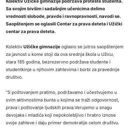
Kolektiv Užičke gimnazije podržava proteste studenta.
Sa svojim bivšim i sadašnjim učenicima delimo
vrednosti slobode, pravde i ravnopravnosti, navodi se.
Saopštenjem se oglasili Centar za prava deteta i Užički
centar za prava deteta.
Kolektiv
Užičke gimnazije
oglasio se jutros saopštenjem
za javnost u kome stoji da ova srednja škola u Užicu,
stara 185 godina, bezrezervno podržava studente i
studentkinje u njihovim zahtevima i borbi za pravednije
društvo.
“S poštovanjem pratimo, podržavamo i učestvujemo u
svim aktivnostima bunta u kojima se traži odgovornost,
prava i poštovanje ljudskih prava.Verujemo u snagu
devojaka i mladića koji nepokolebljivo i hrabro iznose
svoje zahteve i daju primer demokratije celom društvu.