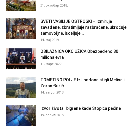
31. октобар 2018.
SVETI VASILIJE OSTROŠKI – Izmiruje
zavađene, zbratimljuje razbraćene, ukroćuje
samovoljne, isceljuje...
14. мај 2019.
OBILAZNICA OKO UŽICA Obezbeđeno 30
miliona evra
11. март 2022.
TOMETINO POLJE Iz Londona stigli Melisa i
Zoran Đukić
14. август 2018.
Izvor života i bigrene kade Stopića pećine
19. април 2018.