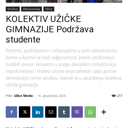
Društvo
Obrazovanje
Užice
KOLEKTIV UŽIČKE
GIMNAZIJE Podržava
studente
Pratimo, podržavamo i učestvujemo u svim aktivnostima
bunta u kojima se traži odgovornost, prava i poštovanje
ljudskih prava. Verujemo u snagu devojaka i mladića koji
nepokolebljivo i hrabro iznose svoje zahteve i daju primer
demokratije celom društvu, navodi se u saopštenju kolektiva
Užičke gimnazije.
Piše:
Užice Media
-
16. децембар 2024.
217