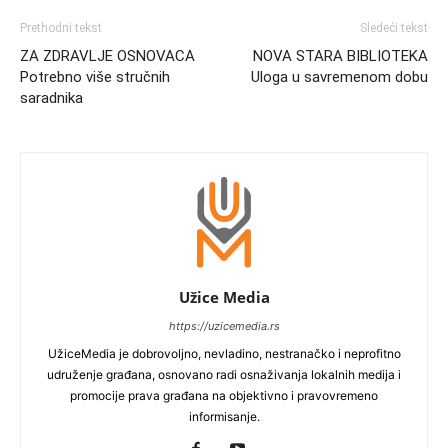
Prethodni tekst
Sledeći tekst
ZA ZDRAVLJE OSNOVACA
NOVA STARA BIBLIOTEKA
Potrebno više stručnih
Uloga u savremenom dobu
saradnika
Užice Media
https://uzicemedia.rs
UžiceMedia je dobrovoljno, nevladino, nestranačko i neprofitno
udruženje građana, osnovano radi osnaživanja lokalnih medija i
promocije prava građana na objektivno i pravovremeno
informisanje.