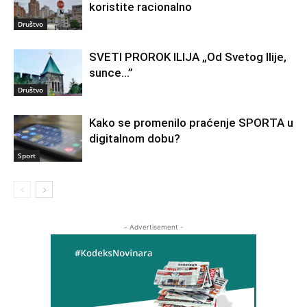
koristite racionalno
Društvo
SVETI PROROK ILIJA „Od Svetog Ilije,
sunce…”
Društvo
Kako se promenilo praćenje SPORTA u
digitalnom dobu?
Sport
- Advertisement -