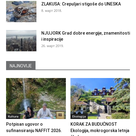
ZLAKUSA: Crepuljari stigoše do UNESKA
8. март 2018.
NJUJORK Grad dobre energije, znamenitosti
i inspiracije
26. март 2019.
NAJNOVIJE
Kultura
Ekologija
Potpisan ugovor o
KORAK ZA BUDUĆNOST
sufinansiranju NAFFIT 2026.
Ekologija, mokrogorska letnja