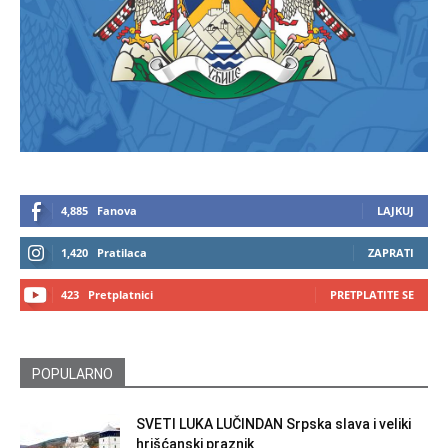
4,885
Fanova
LAJKUJ
1,420
Pratilaca
ZAPRATI
423
Pretplatnici
PRETPLATITE SE
POPULARNO
SVETI LUKA LUČINDAN Srpska slava i veliki
hrišćanski praznik