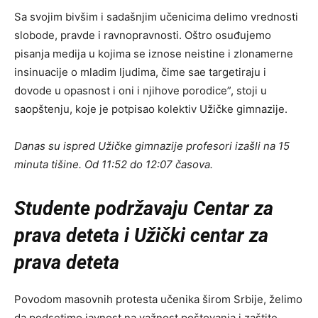
Sa svojim bivšim i sadašnjim učenicima delimo vrednosti
slobode, pravde i ravnopravnosti. Oštro osuđujemo
pisanja medija u kojima se iznose neistine i zlonamerne
insinuacije o mladim ljudima, čime sae targetiraju i
dovode u opasnost i oni i njihove porodice”, stoji u
saopštenju, koje je potpisao kolektiv Užičke gimnazije.
Danas su ispred Užičke gimnazije profesori izašli na 15
minuta tišine. Od 11:52 do 12:07 časova.
Studente podržavaju Centar za
prava deteta i Užički centar za
prava deteta
Povodom masovnih protesta učenika širom Srbije, želimo
da podsetimo javnost na važnost poštovanja i zaštite