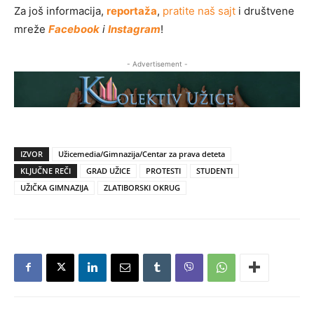
Za još informacija,
reportaža
,
pratite naš sajt
i društvene
mreže
Facebook
i
Instagram
!
- Advertisement -
IZVOR
Užicemedia/Gimnazija/Centar za prava deteta
KLJUČNE REČI
GRAD UŽICE
PROTESTI
STUDENTI
UŽIČKA GIMNAZIJA
ZLATIBORSKI OKRUG