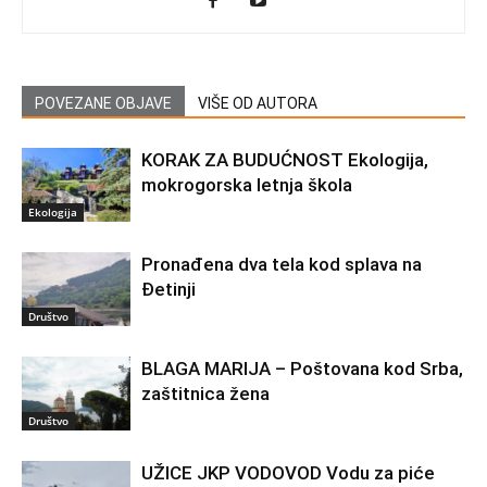
POVEZANE OBJAVE
VIŠE OD AUTORA
KORAK ZA BUDUĆNOST Ekologija,
mokrogorska letnja škola
Ekologija
Pronađena dva tela kod splava na
Đetinji
Društvo
BLAGA MARIJA – Poštovana kod Srba,
zaštitnica žena
Društvo
UŽICE JKP VODOVOD Vodu za piće