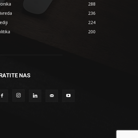
ronika
288
ivreda
236
diji
224
litika
200
RATITE NAS