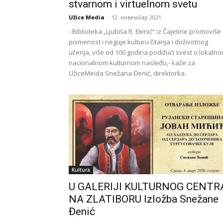
stvarnom i virtuelnom svetu
Užice Media
-
12. новембар 2021.
- Biblioteka „Ljubiša R. Đenić“ iz Čajetine promoviše
pismenost i neguje kulturu čitanja i doživotnog
učenja, više od 100 godina podižući svest o lokalno
nacionalnom kulturnom nasleđu,- kaže za
UžiceMeida Snežana Đenić, direktorka.
Kultura
U GALERIJI KULTURNOG CENTR
NA ZLATIBORU Izložba Snežane
Đenić