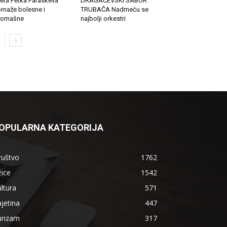
eta Petka Paraskeva
DRAGAČEVSKI SABOR
maže bolesne i
TRUBAČA Nadmeću se
romašne
najbolji orkestri
OPULARNA KATEGORIJA
ruštvo
1762
ice
1542
ltura
571
jetina
447
urizam
317