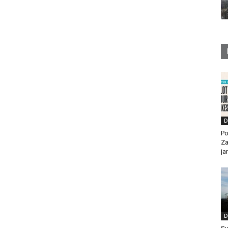
D
Po
Za
ja
D