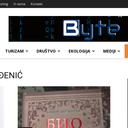
eting
O nama
Kontakt
TURIZAM
DRUŠTVO
EKOLOGIJA
MEDIJI
 ĐENIĆ