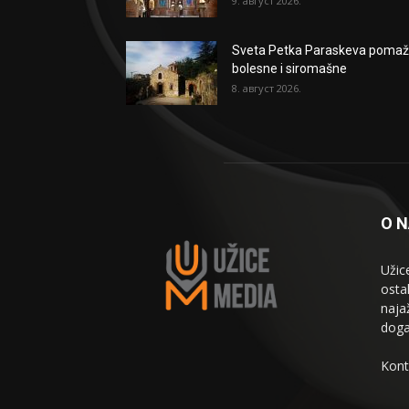
9. август 2026.
Sveta Petka Paraskeva poma
bolesne i siromašne
8. август 2026.
O 
Užic
osta
naja
doga
Kont