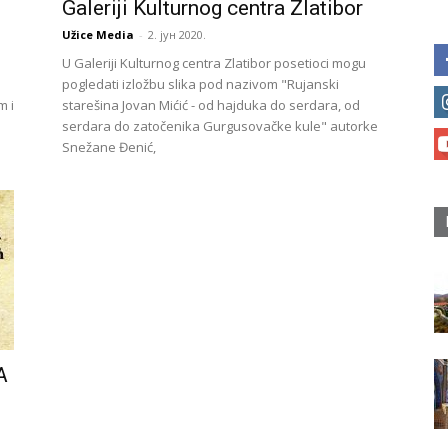
Galeriji Kulturnog centra Zlatibor
Užice Media
-
2. јун 2020.
U Galeriji Kulturnog centra Zlatibor posetioci mogu
pogledati izložbu slika pod nazivom "Rujanski
m i
starešina Jovan Mićić - od hajduka do serdara, od
serdara do zatočenika Gurgusovačke kule" autorke
Snežane Đenić,
A