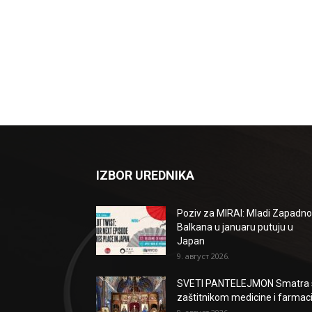
IZBOR UREDNIKA
Poziv za MIRAI: Mladi Zapadn
Balkana u januaru putuju u
Japan
9. август 2026.
SVETI PANTELEJMON Smatra 
zaštitnikom medicine i farmaci