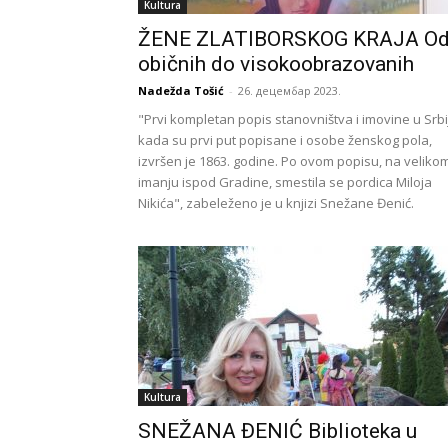
Kultura
ŽENE ZLATIBORSKOG KRAJA O
običnih do visokoobrazovanih
Nadežda Tošić
-
26. децембар 2023.
"Prvi kompletan popis stanovništva i imovine u Srbij
kada su prvi put popisane i osobe ženskog pola,
izvršen je 1863. godine. Po ovom popisu, na veliko
imanju ispod Gradine, smestila se pordica Miloja
Nikića", zabeleženo je u knjizi Snežane Đenić.
Kultura
SNEŽANA ĐENIĆ Biblioteka u