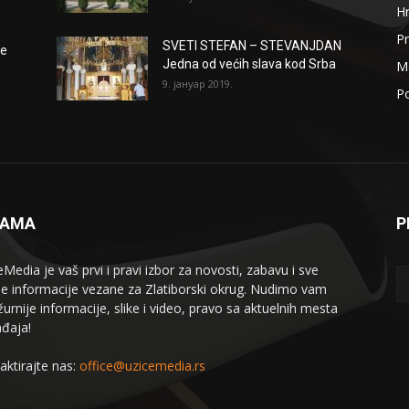
H
Pr
SVETI STEFAN – STEVANJDAN
že
Jedna od većih slava kod Srba
Me
9. јануар 2019.
Po
NAMA
P
eMedia je vaš prvi i pravi izbor za novosti, zabavu i sve
le informacije vezane za Zlatiborski okrug. Nudimo vam
žurnije informacije, slike i video, pravo sa aktuelnih mesta
đaja!
aktirajte nas:
office@uzicemedia.rs