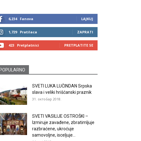
6,234
Fanova
LAJKUJ
1,729
Pratilaca
ZAPRATI
423
Pretplatnici
PRETPLATITE SE
POPULARNO
SVETI LUKA LUČINDAN Srpska
slava i veliki hrišćanski praznik
31. октобар 2018.
SVETI VASILIJE OSTROŠKI –
Izmiruje zavađene, zbratimljuje
razbraćene, ukroćuje
samovoljne, isceljuje...