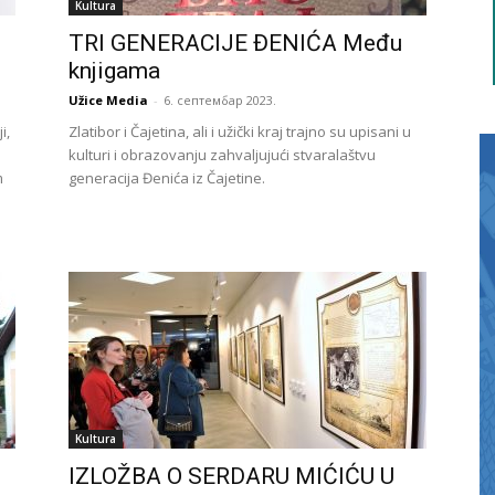
Kultura
d
TRI GENERACIJE ĐENIĆA Među
knjigama
Užice Media
-
6. септембар 2023.
i,
Zlatibor i Čajetina, ali i užički kraj trajno su upisani u
kulturi i obrazovanju zahvaljujući stvaralaštvu
m
generacija Đenića iz Čajetine.
Kultura
IZLOŽBA O SERDARU MIĆIĆU U