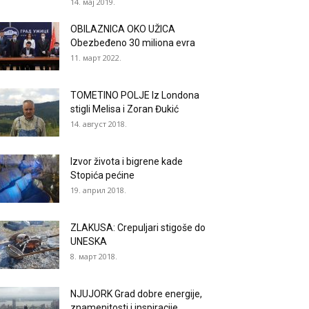
14. мај 2019.
OBILAZNICA OKO UŽICA
Obezbeđeno 30 miliona evra
11. март 2022.
TOMETINO POLJE Iz Londona
stigli Melisa i Zoran Đukić
14. август 2018.
Izvor života i bigrene kade
Stopića pećine
19. април 2018.
ZLAKUSA: Crepuljari stigoše do
UNESKA
8. март 2018.
NJUJORK Grad dobre energije,
znamenitosti i inspiracije