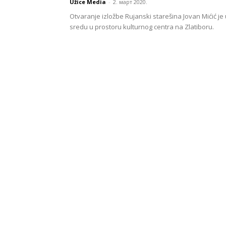
Užice Media
-
2. март 2020.
Otvaranje izložbe Rujanski starešina Jovan Mićić je
sredu u prostoru kulturnog centra na Zlatiboru.