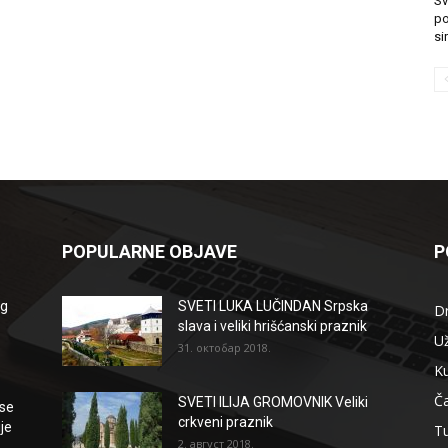
Sv
po
si
POPULARNE OBJAVE
P
og
SVETI LUKA LUČINDAN Srpska
D
slava i veliki hrišćanski praznik
Už
31. октобар 2018.
Ku
Ča
SVETI ILIJA GROMOVNIK Veliki
se
crkveni praznik
je
T
2. август 2018.