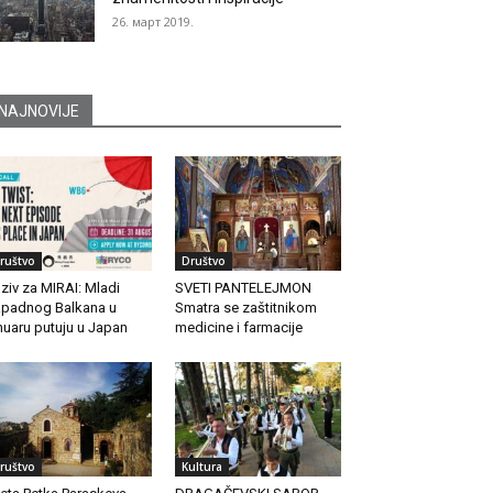
26. март 2019.
NAJNOVIJE
ruštvo
Društvo
ziv za MIRAI: Mladi
SVETI PANTELEJMON
padnog Balkana u
Smatra se zaštitnikom
nuaru putuju u Japan
medicine i farmacije
ruštvo
Kultura