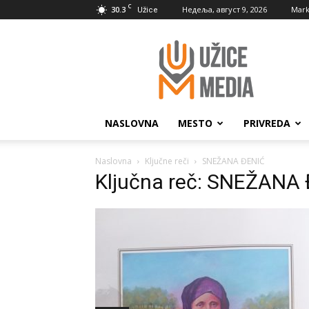
C
30.3
Недеља, август 9, 2026
Mark
Užice
UžiceMedia
NASLOVNA
MESTO
PRIVREDA
Naslovna
Ključne reči
SNEŽANA ĐENIĆ
Ključna reč: SNEŽANA