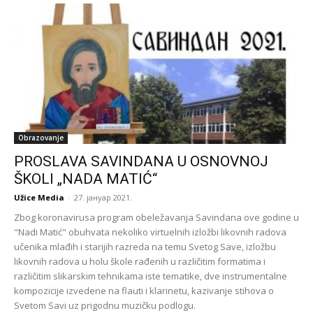
Obrazovanje
PROSLAVA SAVINDANA U OSNOVNOJ
ŠKOLI „NADA MATIĆ“
Užice Media
-
27. јануар 2021.
Zbog koronavirusa program obeležavanja Savindana ove godine u
"Nadi Matić" obuhvata nekoliko virtuelnih izložbi likovnih radova
učenika mlađih i starijih razreda na temu Svetog Save, izložbu
likovnih radova u holu škole rađenih u različitim formatima i
različitim slikarskim tehnikama iste tematike, dve instrumentalne
kompozicije izvedene na flauti i klarinetu, kazivanje stihova o
Svetom Savi uz prigodnu muzičku podlogu.