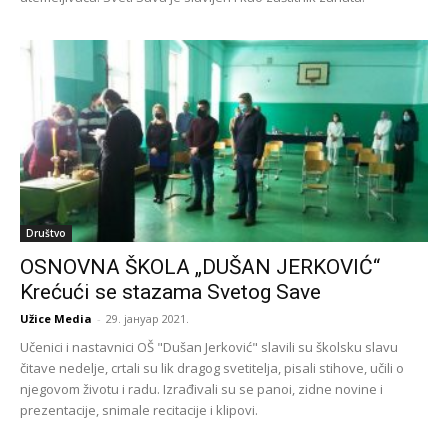
Društvo
OSNOVNA ŠKOLA „DUŠAN JERKOVIĆ“
Krećući se stazama Svetog Save
Užice Media
-
29. јануар 2021.
Učenici i nastavnici OŠ "Dušan Jerković" slavili su školsku slavu
čitave nedelje, crtali su lik dragog svetitelja, pisali stihove, učili o
njegovom životu i radu. Izrađivali su se panoi, zidne novine i
prezentacije, snimale recitacije i klipovi.