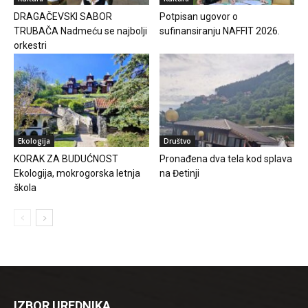
DRAGAČEVSKI SABOR
Potpisan ugovor o
TRUBAČA Nadmeću se najbolji
sufinansiranju NAFFIT 2026.
orkestri
Ekologija
Društvo
KORAK ZA BUDUĆNOST
Pronađena dva tela kod splava
Ekologija, mokrogorska letnja
na Đetinji
škola
IZBOR UREDNIKA