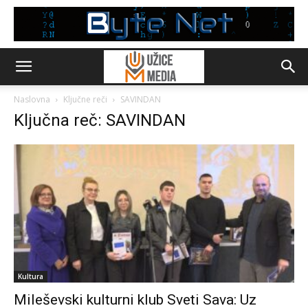
Naslovna
Ključne reči
SAVINDAN
Ključna reč: SAVINDAN
Kultura
Mileševski kulturni klub Sveti Sava: Uz