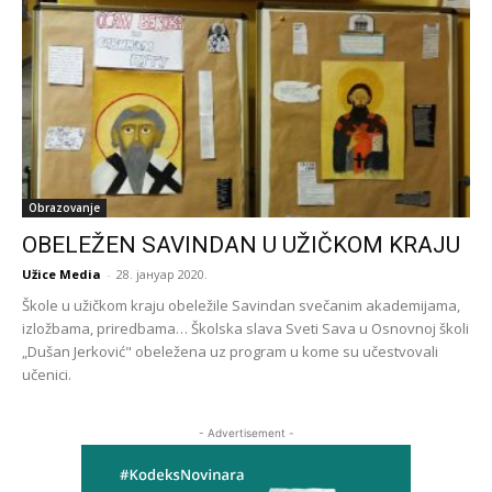
Obrazovanje
OBELEŽEN SAVINDAN U UŽIČKOM KRAJU
Užice Media
-
28. јануар 2020.
Škole u užičkom kraju obeležile Savindan svečanim akademijama,
izložbama, priredbama… Školska slava Sveti Sava u Osnovnoj školi
„Dušan Jerković" obeležena uz program u kome su učestvovali
učenici.
- Advertisement -