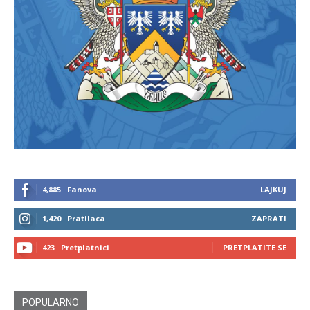
4,885
Fanova
LAJKUJ
1,420
Pratilaca
ZAPRATI
423
Pretplatnici
PRETPLATITE SE
POPULARNO