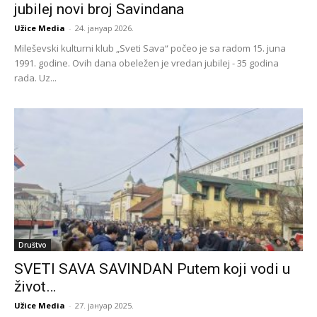
jubilej novi broj Savindana
Užice Media
-
24. јануар 2026.
Mileševski kulturni klub „Sveti Sava“ počeo je sa radom 15. juna
1991. godine. Ovih dana obeležen je vredan jubilej - 35 godina
rada. Uz...
Društvo
SVETI SAVA SAVINDAN Putem koji vodi u
život…
Užice Media
-
27. јануар 2025.