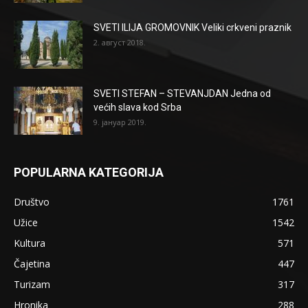
SVETI ILIJA GROMOVNIK Veliki crkveni praznik
2. август 2018.
SVETI STEFAN – STEVANJDAN Jedna od
većih slava kod Srba
9. јануар 2019.
POPULARNA KATEGORIJA
Društvo
1761
Užice
1542
Kultura
571
Čajetina
447
Turizam
317
Hronika
288