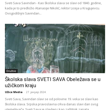
Sveti Sava Savindan - Kao školska slava se slavi od 1840. godine,
kada je to predložio Atanasije Nikolić, rektor Liceja u Kragujevcu.
Ovogodišnjni Savindan...
Društvo
Školska slava SVETI SAVA Obeležava se u
užičkom kraju
Užice Media
-
27. јануар 2024.
Sveti Sava, Savindan slavi se od polovine 19. veka se slavi kao
školska slava. Srpska pravoslavna crkva danas slavi dan svog
utemeljivača. Sveti Sava je slavljen i kao zaštitnik zanata.