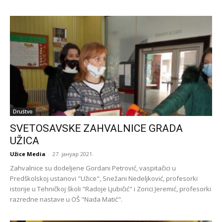
Društvo
SVETOSAVSKE ZAHVALNICE GRADA
UŽICA
Užice Media
-
27. јануар 2021.
Zahvalnice su dodeljene Gordani Petrović, vaspitačici u
Predškolskoj ustanovi "Užice", Snežani Nedeljković, profesorki
istorije u Tehničkoj školi "Radoje Ljubičić" i Zorici Jeremić, profesorki
razredne nastave u OŠ "Nada Matić".