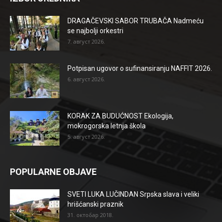
DRAGAČEVSKI SABOR TRUBAČA Nadmeću
se najbolji orkestri
7. август 2026.
Potpisan ugovor o sufinansiranju NAFFIT 2026.
6. август 2026.
KORAK ZA BUDUĆNOST Ekologija,
mokrogorska letnja škola
5. август 2026.
POPULARNE OBJAVE
SVETI LUKA LUČINDAN Srpska slava i veliki
hrišćanski praznik
31. октобар 2018.