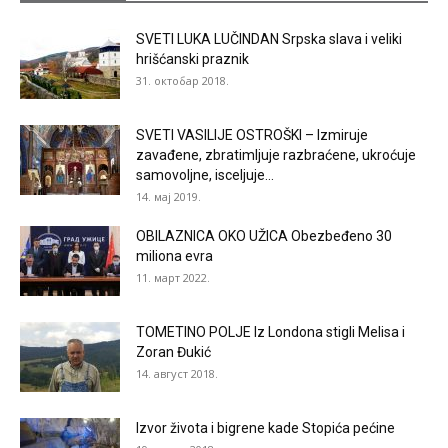
SVETI LUKA LUČINDAN Srpska slava i veliki
hrišćanski praznik
31. октобар 2018.
SVETI VASILIJE OSTROŠKI – Izmiruje
zavađene, zbratimljuje razbraćene, ukroćuje
samovoljne, isceljuje...
14. мај 2019.
OBILAZNICA OKO UŽICA Obezbeđeno 30
miliona evra
11. март 2022.
TOMETINO POLJE Iz Londona stigli Melisa i
Zoran Đukić
14. август 2018.
Izvor života i bigrene kade Stopića pećine