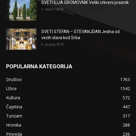
SVETI ILIJA GROMOVNIK Veliki crkveni praznik
2. август 2018.
SVETI STEFAN – STEVANJDAN Jedna od
većih slava kod Srba
9. јануар 2019.
POPULARNA KATEGORIJA
Društvo
1763
Užice
1542
Kultura
572
Čajetina
447
Turizam
317
Hronika
288
Privreda
236