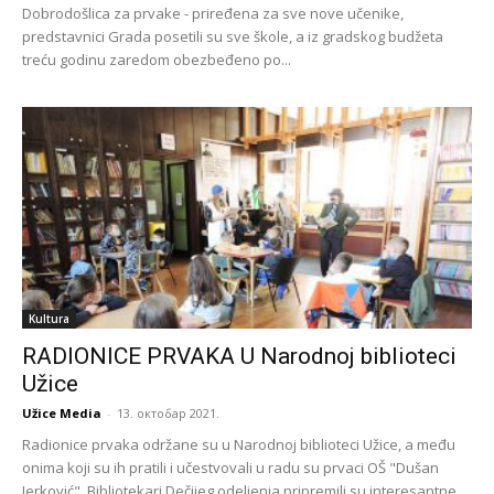
Dobrodošlica za prvake - priređena za sve nove učenike,
predstavnici Grada posetili su sve škole, a iz gradskog budžeta
treću godinu zaredom obezbeđeno po...
Kultura
RADIONICE PRVAKA U Narodnoj biblioteci
Užice
Užice Media
-
13. октобар 2021.
Radionice prvaka održane su u Narodnoj biblioteci Užice, a među
onima koji su ih pratili i učestvovali u radu su prvaci OŠ "Dušan
Jerković". Bibliotekari Dečijeg odeljenja pripremili su interesantne