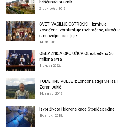
hrišćanski praznik
31. октобар 2018.
SVETI VASILIJE OSTROŠKI – Izmiruje
zavađene, zbratimljuje razbraćene, ukroćuje
samovoljne, isceljuje...
14. мај 2019.
OBILAZNICA OKO UŽICA Obezbeđeno 30
miliona evra
11. март 2022.
TOMETINO POLJE Iz Londona stigli Melisa i
Zoran Đukić
14. август 2018.
Izvor života i bigrene kade Stopića pećine
19. април 2018.