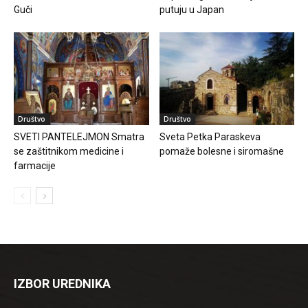
Guči
putuju u Japan
Društvo
Društvo
SVETI PANTELEJMON Smatra
Sveta Petka Paraskeva
se zaštitnikom medicine i
pomaže bolesne i siromašne
farmacije
IZBOR UREDNIKA