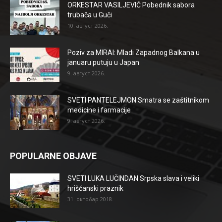
ORKESTAR VASILJEVIĆ Pobednik sabora
trubača u Guči
10. август 2026.
Poziv za MIRAI: Mladi Zapadnog Balkana u
januaru putuju u Japan
9. август 2026.
SVETI PANTELEJMON Smatra se zaštitnikom
medicine i farmacije
9. август 2026.
POPULARNE OBJAVE
SVETI LUKA LUČINDAN Srpska slava i veliki
hrišćanski praznik
31. октобар 2018.