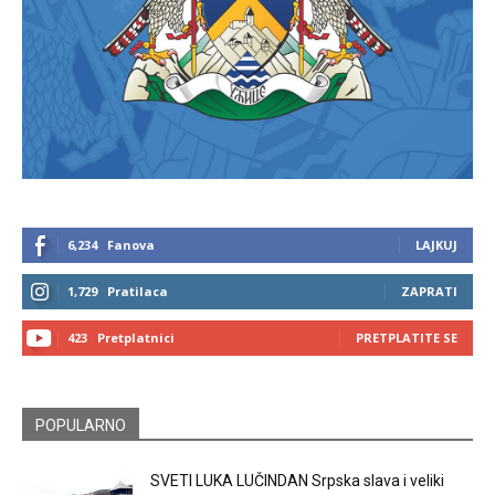
6,234
Fanova
LAJKUJ
1,729
Pratilaca
ZAPRATI
423
Pretplatnici
PRETPLATITE SE
POPULARNO
SVETI LUKA LUČINDAN Srpska slava i veliki