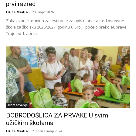
prvi razred
Užice Media
-
23. март 2026.
Zakazivanje termina za testiranje za upis u prvi razred osnovne
škole za školsku 2026/2027. godinu u Srbiji, počelo preko eUprave.
Traje od 1. aprila...
Obrazovanje
DOBRODOŠLICA ZA PRVAKE U svim
užičkim školama
Užice Media
-
2. септембар 2024.