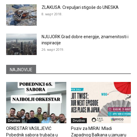
ZLAKUSA: Crepuljari stigoše do UNESKA
8. март 2018.
NJUJORK Grad dobre energije, znamenitosti i
inspiracije
26. март 2019.
NAJNOVIJE
Društvo
Društvo
ORKESTAR VASILJEVIĆ
Poziv za MIRAI: Mladi
Pobednik sabora trubača u
Zapadnog Balkana u januaru