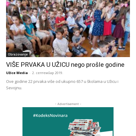
Obrazovanje
VIŠE PRVAKA U UŽICU nego prošle godine
Užice Media
-
2. септембар 2019.
Ove godine 22 prvaka više od ukupno 657 u školama u Užicu i
Sevojnu.
- Advertisement -