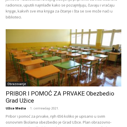
radionice, uputili najmlađe kako se pozajmljuju, čuvaju i vraćaju
knjige, kakvih sve ima knjiga za čitanje i šta se sve može naći u
biblioteci.
Obrazovanje
PRIBOR I POMOĆ ZA PRVAKE Obezbedio
Grad Užice
Užice Media
-
1. септембар 2021.
Pribor i pomoć za prvake, njih 656 koliko je upisano u svim
osnovnim školama obezbedio je Grad Užice. Plan obrazovno-