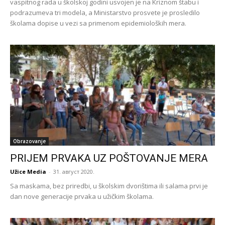
vaspitnog rada u školskoj godini usvojen je na Kriznom štabu i
podrazumeva tri modela, a Ministarstvo prosvete je prosledilo
školama dopise u vezi sa primenom epidemioloških mera.
Obrazovanje
PRIJEM PRVAKA UZ POŠTOVANJE MERA
Užice Media
-
31. август 2020.
Sa maskama, bez priredbi, u školskim dvorištima ili salama prvi je
dan nove generacije prvaka u užičkim školama.