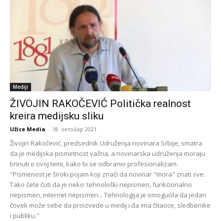
Mediji
ŽIVOJIN RAKOČEVIĆ Politička realnost
kreira medijsku sliku
Užice Media
-
18. октобар 2021.
Živojin Rakočević, predsednik Udruženja novinara Srbije, smatra
da je medijska pismetnost važna, a novinarska udruženja moraju
brinuti o ovoj temi, kako bi se odbranio profesionalizam.
"Pismenost je široki pojam koji znači da novinar "mora" znati sve.
Tako ćete čuti da je neko: tehnološki nepismen, funkcionalno
nepismen, internet nepismen... Tehnologija je omogućila da jedan
čovek može sebe da proizvede u medij i da ima čitaoce, sledbenike
i publiku."