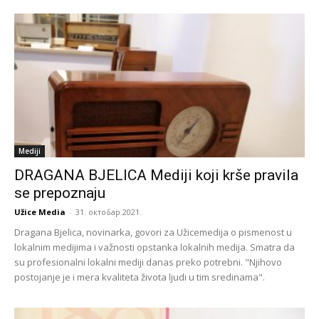
Mediji
DRAGANA BJELICA Mediji koji krše pravila
se prepoznaju
Užice Media
-
31. октобар 2021.
Dragana Bjelica, novinarka, govori za Užicemedija o pismenost u
lokalnim medijima i važnosti opstanka lokalnih medija. Smatra da
su profesionalni lokalni mediji danas preko potrebni. "Njihovo
postojanje je i mera kvaliteta života ljudi u tim sredinama".