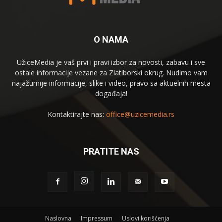
O NAMA
UžiceMedia je vaš prvi i pravi izbor za novosti, zabavu i sve
ostale informacije vezane za Zlatiborski okrug. Nudimo vam
najažurnije informacije, slike i video, pravo sa aktuelnih mesta
događaja!
Kontaktirajte nas:
office@uzicemedia.rs
PRATITE NAS
Naslovna
Impressum
Uslovi korišćenja