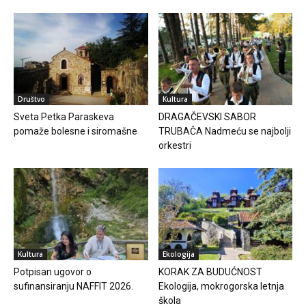
Društvo
Kultura
Sveta Petka Paraskeva
DRAGAČEVSKI SABOR
pomaže bolesne i siromašne
TRUBAČA Nadmeću se najbolji
orkestri
Kultura
Ekologija
Potpisan ugovor o
KORAK ZA BUDUĆNOST
sufinansiranju NAFFIT 2026.
Ekologija, mokrogorska letnja
škola