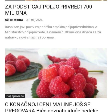
ZA PODSTICAJ POLJOPRIVREDI 700
MILIONA
Užice Media
-
21. мај 2020.
Raspisan javi poziv za podršku srpskim poljoprivrednicima, a
Ministarstvo poljoprivrede je namenilo 700 miliona dinara za za
nabavku novih mašina i opreme.
Poljoprivreda
O KONAČNOJ CENI MALINE JOŠ SE
PREGOVARA Biće poznata iduće nedelje