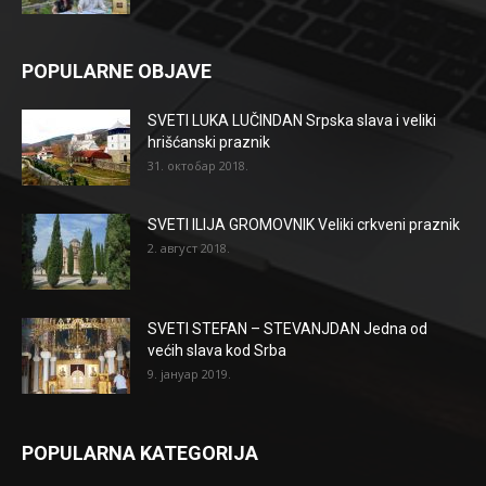
POPULARNE OBJAVE
SVETI LUKA LUČINDAN Srpska slava i veliki
hrišćanski praznik
31. октобар 2018.
SVETI ILIJA GROMOVNIK Veliki crkveni praznik
2. август 2018.
SVETI STEFAN – STEVANJDAN Jedna od
većih slava kod Srba
9. јануар 2019.
POPULARNA KATEGORIJA