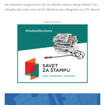
Na sastanku dogovoreno da se odmah nastavi otkup maline i da
otkupljivači vrate cenu sa 50 i 80 dinara po kilogramu na 125 dinara.
- Advertisement -