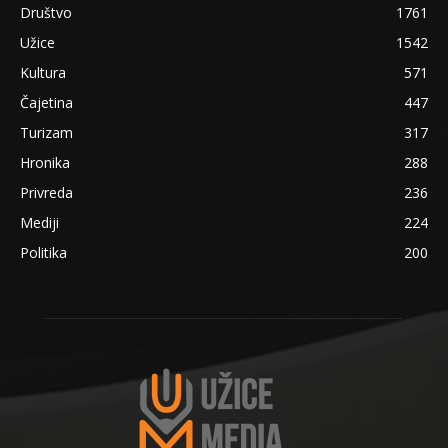
Društvo
1761
Užice
1542
Kultura
571
Čajetina
447
Turizam
317
Hronika
288
Privreda
236
Mediji
224
Politika
200