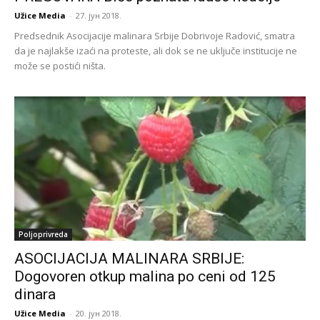
Užice Media
-
27. јун 2018.
Predsednik Asocijacije malinara Srbije Dobrivoje Radović, smatra
da je najlakše izaći na proteste, ali dok se ne uključe institucije ne
može se postići ništa.
Poljoprivreda
ASOCIJACIJA MALINARA SRBIJE:
Dogovoren otkup malina po ceni od 125
dinara
Užice Media
-
20. јун 2018.