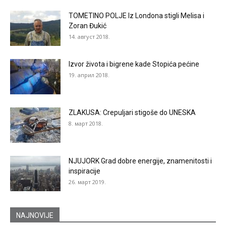
TOMETINO POLJE Iz Londona stigli Melisa i
Zoran Đukić
14. август 2018.
Izvor života i bigrene kade Stopića pećine
19. април 2018.
ZLAKUSA: Crepuljari stigoše do UNESKA
8. март 2018.
NJUJORK Grad dobre energije, znamenitosti i
inspiracije
26. март 2019.
NAJNOVIJE