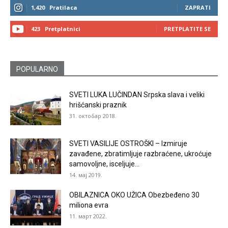
1,420
Pratilaca
ZAPRATI
423
Pretplatnici
PRETPLATITE SE
POPULARNO
SVETI LUKA LUČINDAN Srpska slava i veliki
hrišćanski praznik
31. октобар 2018.
SVETI VASILIJE OSTROŠKI – Izmiruje
zavađene, zbratimljuje razbraćene, ukroćuje
samovoljne, isceljuje...
14. мај 2019.
OBILAZNICA OKO UŽICA Obezbeđeno 30
miliona evra
11. март 2022.