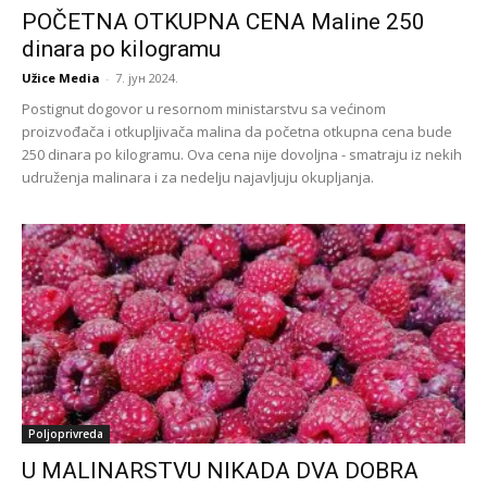
POČETNA OTKUPNA CENA Maline 250
dinara po kilogramu
Užice Media
-
7. јун 2024.
Postignut dogovor u resornom ministarstvu sa većinom
proizvođača i otkupljivača malina da početna otkupna cena bude
250 dinara po kilogramu. Ova cena nije dovoljna - smatraju iz nekih
udruženja malinara i za nedelju najavljuju okupljanja.
Poljoprivreda
U MALINARSTVU NIKADA DVA DOBRA