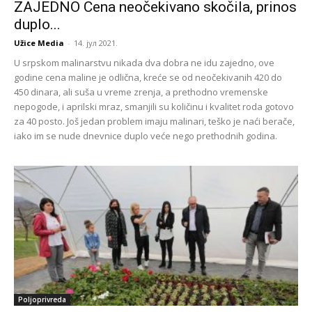
ZAJEDNO Cena neočekivano skočila, prinos
duplo...
Užice Media
-
14. јул 2021.
U srpskom malinarstvu nikada dva dobra ne idu zajedno, ove
godine cena maline je odlična, kreće se od neočekivanih 420 do
450 dinara, ali suša u vreme zrenja, a prethodno vremenske
nepogode, i aprilski mraz, smanjili su količinu i kvalitet roda gotovo
za 40 posto. Još jedan problem imaju malinari, teško je naći berače,
iako im se nude dnevnice duplo veće nego prethodnih godina.
Poljoprivreda