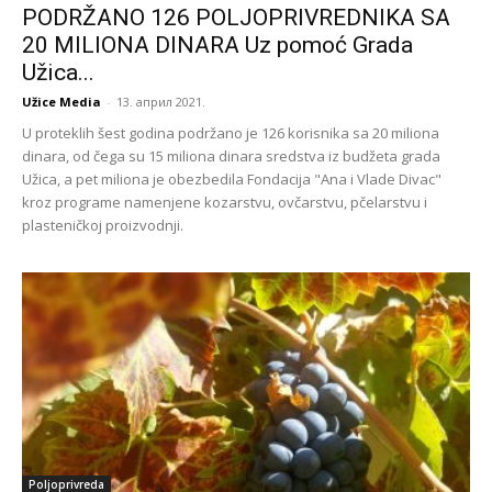
PODRŽANO 126 POLJOPRIVREDNIKA SA
20 MILIONA DINARA Uz pomoć Grada
Užica...
Užice Media
-
13. април 2021.
U proteklih šest godina podržano je 126 korisnika sa 20 miliona
dinara, od čega su 15 miliona dinara sredstva iz budžeta grada
Užica, a pet miliona je obezbedila Fondacija "Ana i Vlade Divac"
kroz programe namenjene kozarstvu, ovčarstvu, pčelarstvu i
plasteničkoj proizvodnji.
Poljoprivreda