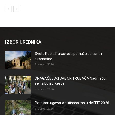
IZBOR UREDNIKA
Sveta Petka Paraskeva pomaže bolesne i
siromašne
8. август 2026.
DRAGAČEVSKI SABOR TRUBAČA Nadmeću
se najbolji orkestri
7. август 2026.
Potpisan ugovor o sufinansiranju NAFFIT 2026.
6. август 2026.