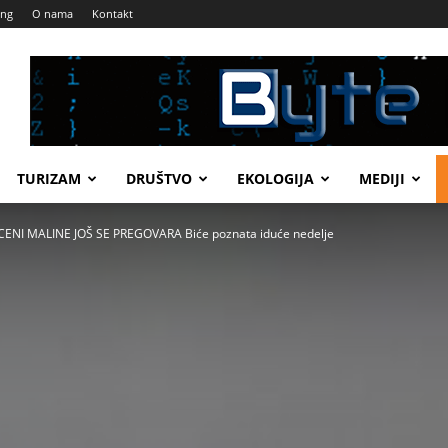
ing
O nama
Kontakt
TURIZAM
DRUŠTVO
EKOLOGIJA
MEDIJI
ENI MALINE JOŠ SE PREGOVARA Biće poznata iduće nedelje