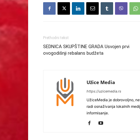
Prethodni tekst
SEDNICA SKUPŠTINE GRADA Usvojen prvi
ovogodišnji rebalans budžeta
Užice Media
https://uzicemedia.rs
UžiceMedia je dobrovoljno, ne
radi osnaživanja lokalnih med
informisanje.