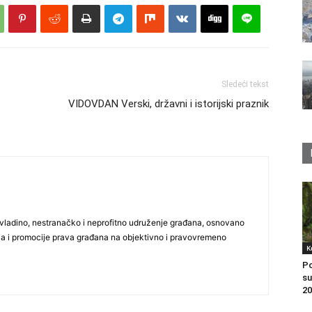
Sledeći tekst
VIDOVDAN Verski, državni i istorijski praznik
vladino, nestranačko i neprofitno udruženje građana, osnovano
ija i promocije prava građana na objektivno i pravovremeno
K
Po
su
20