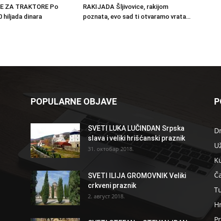
E ZA TRAKTORE Po
RAKIJADA Šljivovice, rakijom
 hiljada dinara
poznata, evo sad ti otvaramo vrata…
POPULARNE OBJAVE
P
SVETI LUKA LUČINDAN Srpska
D
slava i veliki hrišćanski praznik
U
31. октобар 2018.
K
Ča
SVETI ILIJA GROMOVNIK Veliki
crkveni praznik
T
2. август 2018.
H
Pr