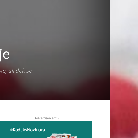
je
te, ali dok se
- Advertisement -