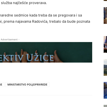
s služba najčešće proverava.
 naredne sedmice kada treba da se pregovara i sa
 bi, prema najavama Radovića, trebalo da bude poznata
 Advertisement -
NE
MINISTARSTVO POLJOPRIVREDE