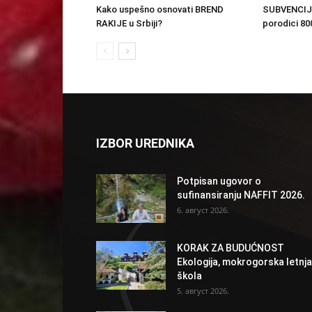
Kako uspešno osnovati BREND
SUBVENCIJ
RAKIJE u Srbiji?
porodici 800
IZBOR UREDNIKA
Potpisan ugovor o
sufinansiranju NAFFIT 2026.
6. август 2026.
KORAK ZA BUDUĆNOST
Ekologija, mokrogorska letnja
škola
5. август 2026.