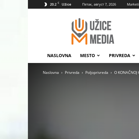
C
20.2
Петак, август 7, 2026
Market
Užice
UžiceMedia
NASLOVNA
MESTO
PRIVREDA
Naslovna
Privreda
Poljoprivreda
O KONAČNOJ C