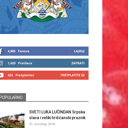
4,885
Fanova
LAJKUJ
1,420
Pratilaca
ZAPRATI
423
Pretplatnici
PRETPLATITE SE
POPULARNO
SVETI LUKA LUČINDAN Srpska
slava i veliki hrišćanski praznik
31. октобар 2018.