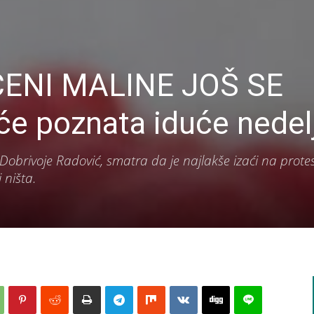
ENI MALINE JOŠ SE
 poznata iduće nedel
Dobrivoje Radović, smatra da je najlakše izaći na protes
 ništa.