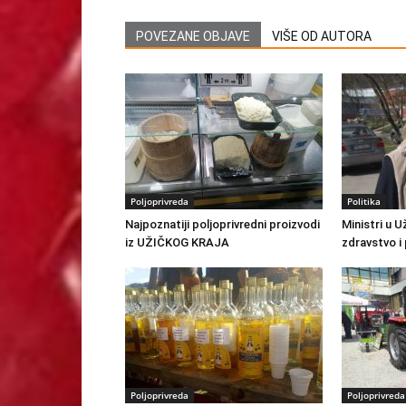
POVEZANE OBJAVE
VIŠE OD AUTORA
Poljoprivreda
Politika
Najpoznatiji poljoprivredni proizvodi
Ministri u U
iz UŽIČKOG KRAJA
zdravstvo i
Poljoprivreda
Poljoprivreda