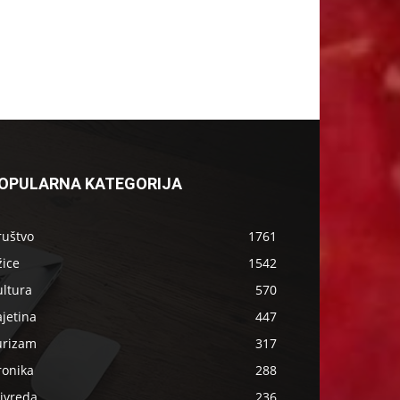
OPULARNA KATEGORIJA
ruštvo
1761
žice
1542
ultura
570
jetina
447
urizam
317
ronika
288
ivreda
236