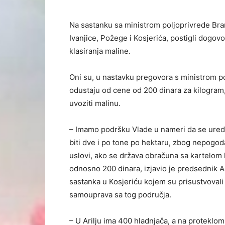
Na sastanku sa ministrom poljoprivrede Bra
Ivanjice, Požege i Kosjerića, postigli dogo
klasiranja maline.
Oni su, u nastavku pregovora s ministrom p
odustaju od cene od 200 dinara za kilogram, 
uvoziti malinu.
– Imamo podršku Vlade u nameri da se uredi 
biti dve i po tone po hektaru, zbog nepogoda
uslovi, ako se država obračuna sa kartelom
odnosno 200 dinara, izjavio je predsednik A
sastanka u Kosjeriću kojem su prisustvovali 
samouprava sa tog područja.
– U Arilju ima 400 hladnjača, a na proteklo