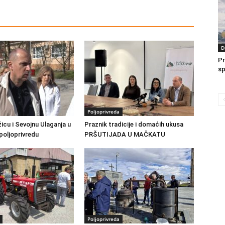
D
Pr
sp
Poljoprivreda
žicu i Sevojnu Ulaganja u
Praznik tradicije i domaćih ukusa
 poljoprivredu
PRŠUTIJADA U MAČKATU
Poljoprivreda