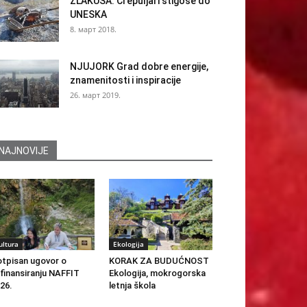
ZLAKUSA: Crepuljari stigoše do
UNESKA
8. март 2018.
NJUJORK Grad dobre energije,
znamenitosti i inspiracije
26. март 2019.
NAJNOVIJE
ultura
Ekologija
tpisan ugovor o
KORAK ZA BUDUĆNOST
finansiranju NAFFIT
Ekologija, mokrogorska
26.
letnja škola