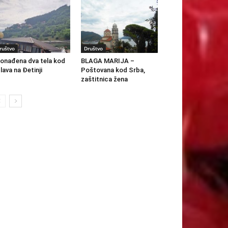
ruštvo
Društvo
onađena dva tela kod
BLAGA MARIJA –
lava na Đetinji
Poštovana kod Srba,
zaštitnica žena