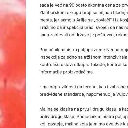
sada je već na 90 odsto akontna cena za prv
Zlatiborskom okrugu broji se hiljadu hladnj
mesta, jer samo u Arilje se „dovlači“ i iz Kosj
Tražimo da inspekcija uradi svoje i da nas n
sada zahtevali od države je poštovan, rekao
Pomoćnik ministra poljoprivrede Nenad Vujo
inspekcija zajedno sa tržišnom intenzivirala
kontrolišu uslovi otkupa. Takođe, kontrolišu s
informacije proizvođačima.
-Ima nepravilnosti na terenu, kao i zabran
predviđene standarde, napomenuo je Vujovi
Malina se klasira na prvu i drugu klasu, a kad
priliv druge klase. Pomoćnik ministra poljo
koji postoje, malina koja je mimo ove dve kl