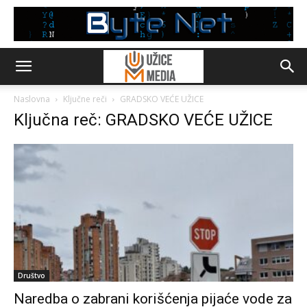
Naslovna
Ključne reči
GRADSKO VEĆE UŽICE
Ključna reč: GRADSKO VEĆE UŽICE
Društvo
Naredba o zabrani korišćenja pijaće vode za