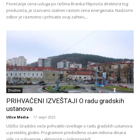
Povećanje cena usluga po rečima Branka Filipovića direktora tog
preduzeća, je izazvano stalnim rastom cena energenata. Nadzorni
odbor je razmotrio i prihvatio ovaj zahtev,...
Društvo
PRIHVAĆENI IZVEŠTAJI O radu gradskih
ustanova
Užice Media
-
17. март 2023.
Užičko Gradsko veće prihvatilo izveštaje o radu gradskih ustanova
u protekloj godini. Programom predviđeno osam miliona dinara
više za subvencije i aktivnosti u poljoprivredi.