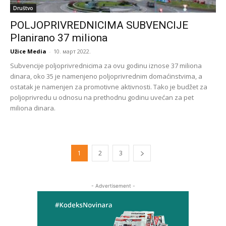
Društvo
POLJOPRIVREDNICIMA SUBVENCIJE
Planirano 37 miliona
Užice Media
-
10. март 2022.
Subvencije poljoprivrednicima za ovu godinu iznose 37 miliona
dinara, oko 35 je namenjeno poljoprivrednim domaćinstvima, a
ostatak je namenjen za promotivne aktivnosti. Tako je budžet za
poljoprivredu u odnosu na prethodnu godinu uvećan za pet
miliona dinara.
1
2
3
- Advertisement -