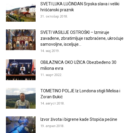
SVETI LUKA LUČINDAN Srpska slava i veliki
hrišćanski praznik
31. октобар 2018.
SVETI VASILIJE OSTROŠKI – Izmiruje
zavađene, zbratimljuje razbraćene, ukroćuje
samovoljne, isceljuje...
14. мај 2019.
OBILAZNICA OKO UŽICA Obezbeđeno 30
miliona evra
11. март 2022.
TOMETINO POLJE Iz Londona stigli Melisa i
Zoran Đukić
14. август 2018.
Izvor života i bigrene kade Stopića pećine
19. април 2018.