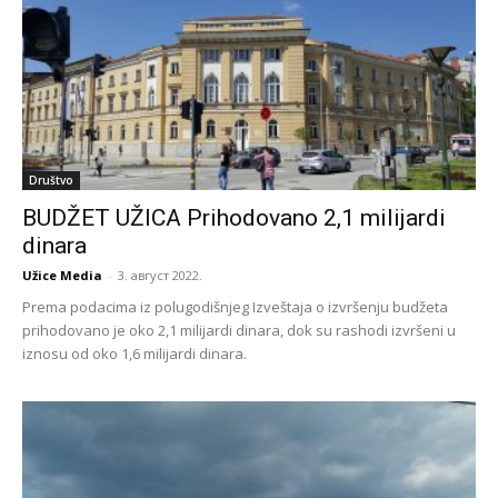
Društvo
BUDŽET UŽICA Prihodovano 2,1 milijardi
dinara
Užice Media
-
3. август 2022.
Prema podacima iz polugodišnjeg Izveštaja o izvršenju budžeta
prihodovano je oko 2,1 milijardi dinara, dok su rashodi izvršeni u
iznosu od oko 1,6 milijardi dinara.