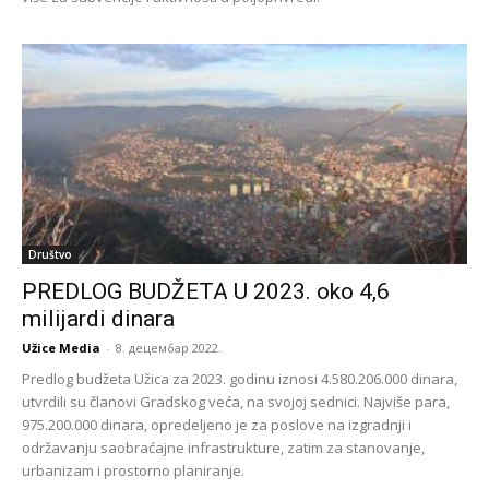
Društvo
PREDLOG BUDŽETA U 2023. oko 4,6
milijardi dinara
Užice Media
-
8. децембар 2022.
Predlog budžeta Užica za 2023. godinu iznosi 4.580.206.000 dinara,
utvrdili su članovi Gradskog veća, na svojoj sednici. Najviše para,
975.200.000 dinara, opredeljeno je za poslove na izgradnji i
održavanju saobraćajne infrastrukture, zatim za stanovanje,
urbanizam i prostorno planiranje.