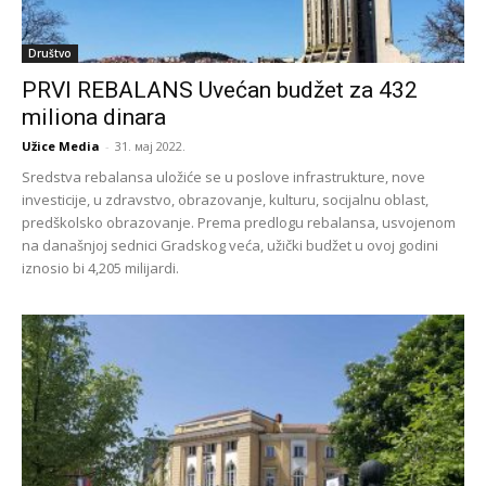
Društvo
PRVI REBALANS Uvećan budžet za 432
miliona dinara
Užice Media
-
31. мај 2022.
Sredstva rebalansa uložiće se u poslove infrastrukture, nove
investicije, u zdravstvo, obrazovanje, kulturu, socijalnu oblast,
predškolsko obrazovanje. Prema predlogu rebalansa, usvojenom
na današnjoj sednici Gradskog veća, užički budžet u ovoj godini
iznosio bi 4,205 milijardi.