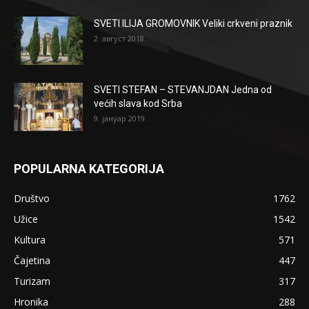
SVETI ILIJA GROMOVNIK Veliki crkveni praznik
2. август 2018.
SVETI STEFAN – STEVANJDAN Jedna od
većih slava kod Srba
9. јануар 2019.
POPULARNA KATEGORIJA
Društvo
1762
Užice
1542
Kultura
571
Čajetina
447
Turizam
317
Hronika
288