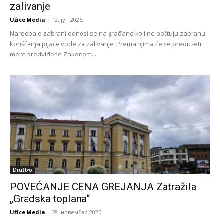
zalivanje
Užice Media
-
12. јун 2026.
Naredba o zabrani odnosi se na građane koji ne poštuju zabranu
korišćenja pijaće vode za zalivanje. Prema njima će se preduzeti
mere predviđene Zakonom...
Društvo
POVEĆANJE CENA GREJANJA Zatražila
„Gradska toplana“
Užice Media
-
28. новембар 2025.