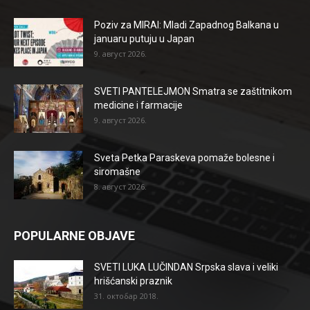
Poziv za MIRAI: Mladi Zapadnog Balkana u
januaru putuju u Japan
9. август 2026.
SVETI PANTELEJMON Smatra se zaštitnikom
medicine i farmacije
9. август 2026.
Sveta Petka Paraskeva pomaže bolesne i
siromašne
8. август 2026.
POPULARNE OBJAVE
SVETI LUKA LUČINDAN Srpska slava i veliki
hrišćanski praznik
31. октобар 2018.