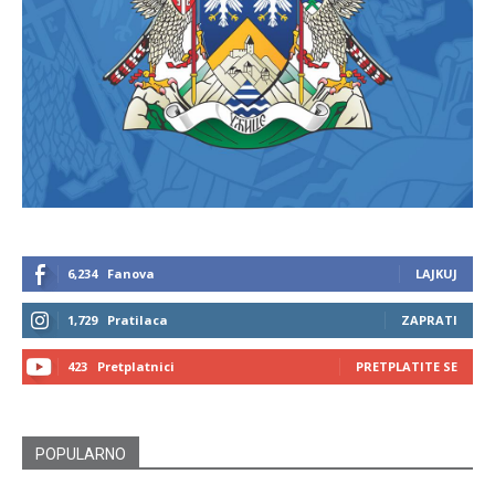
6,234
Fanova
LAJKUJ
1,729
Pratilaca
ZAPRATI
423
Pretplatnici
PRETPLATITE SE
POPULARNO