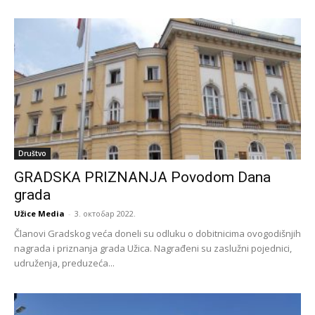
Društvo
GRADSKA PRIZNANJA Povodom Dana
grada
Užice Media
-
3. октобар 2022.
Članovi Gradskog veća doneli su odluku o dobitnicima ovogodišnjih
nagrada i priznanja grada Užica. Nagrađeni su zaslužni pojednici,
udruženja, preduzeća...