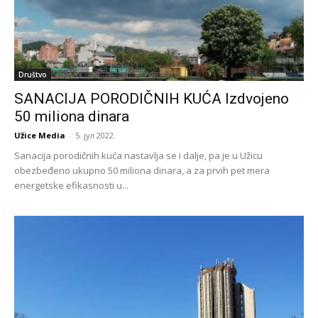
Društvo
SANACIJA PORODIČNIH KUĆA Izdvojeno
50 miliona dinara
Užice Media
-
5. јул 2022.
Sanacija porodičnih kuća nastavlja se i dalje, pa je u Užicu
obezbeđeno ukupno 50 miliona dinara, a za prvih pet mera
energetske efikasnosti u...