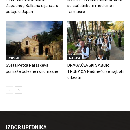
Zapadnog Balkana u januaru
se zaštitnikom medicine i
putuju u Japan
farmacije
Društvo
Kultura
Sveta Petka Paraskeva
DRAGAČEVSKI SABOR
pomaže bolesne i siromašne
TRUBAČA Nadmeću se najbolji
orkestri
IZBOR UREDNIKA