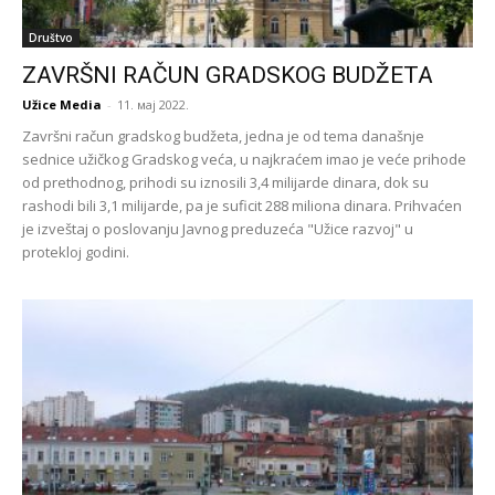
Društvo
ZAVRŠNI RAČUN GRADSKOG BUDŽETA
Užice Media
-
11. мај 2022.
Završni račun gradskog budžeta, jedna je od tema današnje
sednice užičkog Gradskog veća, u najkraćem imao je veće prihode
od prethodnog, prihodi su iznosili 3,4 milijarde dinara, dok su
rashodi bili 3,1 milijarde, pa je suficit 288 miliona dinara. Prihvaćen
je izveštaj o poslovanju Javnog preduzeća "Užice razvoj" u
protekloj godini.