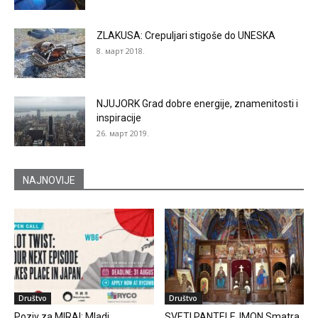
ZLAKUSA: Crepuljari stigoše do UNESKA
8. март 2018.
NJUJORK Grad dobre energije, znamenitosti i
inspiracije
26. март 2019.
NAJNOVIJE
Društvo
Društvo
Poziv za MIRAI: Mladi
SVETI PANTELEJMON Smatra