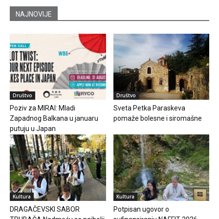
NAJNOVIJE
Društvo
Društvo
Poziv za MIRAI: Mladi
Sveta Petka Paraskeva
Zapadnog Balkana u januaru
pomaže bolesne i siromašne
putuju u Japan
Kultura
Kultura
DRAGAČEVSKI SABOR
Potpisan ugovor o