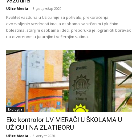
vazduha
Užice Media
-
3. децембар 2020.
Kvalitet vazduha u Užicu nije za pohvalu, prekoračenja
dvozvoljenih vrednosti ima, a osobama sa srčanim i plućnim
bolestima, starijim osobama i deci, preporuka je, ograničiti boravak
na otvorenom u jutarnjim i večernjim satima.
Ekologija
Eko kontrolor UV MERAČI U ŠKOLAMA U
UŽICU I NA ZLATIBORU
Užice Media
-
8. август 2020.