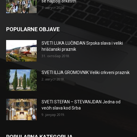
se najbolji orkestri
7. август 2026.
POPULARNE OBJAVE
SVETI LUKA LUČINDAN Srpska slava i veliki
hrišćanski praznik
31. октобар 2018.
SVETI ILIJA GROMOVNIK Veliki crkveni praznik
2. август 2018.
SVETI STEFAN – STEVANJDAN Jedna od
većih slava kod Srba
9. јануар 2019.
POPULARNA KATEGORIJA