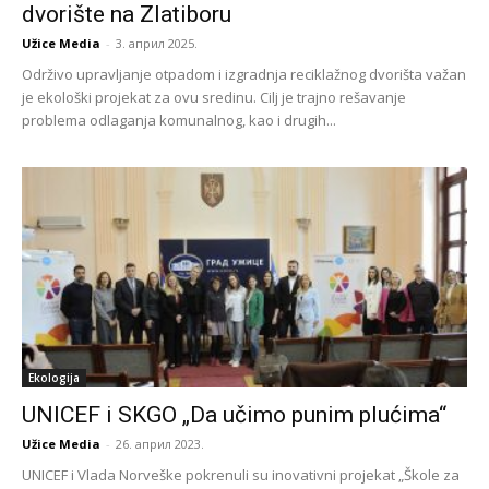
dvorište na Zlatiboru
Užice Media
-
3. април 2025.
Održivo upravljanje otpadom i izgradnja reciklažnog dvorišta važan
je ekološki projekat za ovu sredinu. Cilj je trajno rešavanje
problema odlaganja komunalnog, kao i drugih...
Ekologija
UNICEF i SKGO „Da učimo punim plućima“
Užice Media
-
26. април 2023.
UNICEF i Vlada Norveške pokrenuli su inovativni projekat „Škole za