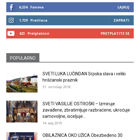
6,234
Fanova
LAJKUJ
1,729
Pratilaca
ZAPRATI
423
Pretplatnici
PRETPLATITE SE
POPULARNO
SVETI LUKA LUČINDAN Srpska slava i veliki
hrišćanski praznik
31. октобар 2018.
SVETI VASILIJE OSTROŠKI – Izmiruje
zavađene, zbratimljuje razbraćene, ukroćuje
samovoljne, isceljuje...
14. мај 2019.
OBILAZNICA OKO UŽICA Obezbeđeno 30