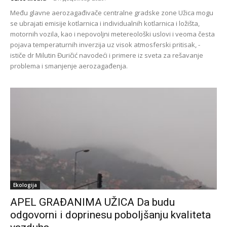
Među glavne aerozagađivače centralne gradske zone Užica mogu
se ubrajati emisije kotlarnica i individualnih kotlarnica i ložišta,
motornih vozila, kao i nepovoljni metereološki uslovi i veoma česta
pojava temperaturnih inverzija uz visok atmosferski pritisak, -
ističe dr Milutin Đuričić navodeći i primere iz sveta za rešavanje
problema i smanjenje aerozagađenja.
Ekologija
APEL GRAĐANIMA UŽICA Da budu
odgovorni i doprinesu poboljšanju kvaliteta