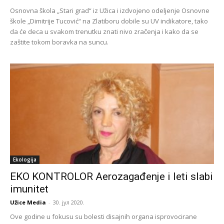
Osnovna škola „Stari grad“ iz Užica i izdvojeno odeljenje Osnovne
škole „Dimitrije Tucović“ na Zlatiboru dobile su UV indikatore, tako
da će deca u svakom trenutku znati nivo zračenja i kako da se
zaštite tokom boravka na suncu.
Ekologija
EKO KONTROLOR Aerozagađenje i leti slabi
imunitet
Užice Media
-
30. јул 2020.
Ove godine u fokusu su bolesti disajnih organa isprovocirane