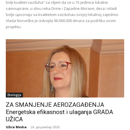
bolji kvalitet vazduha“ sa ciljem da se u 15 jedinica lokalne
samouprave, u slivu reka Drine i Zapadne Morave, deca i mladi
bolje upoznaju sa kvalitetom vazduhau svojoj lokalnoj zajednici.
Vlada Norveške je izdvojila 90.000.000 dinara za podršku ovom
projektu.
Ekologija
ZA SMANJENJE AEROZAGAĐENJA
Energetska efikasnost i ulaganja GRADA
UŽICA
Užice Media
-
26. децембар 2020.