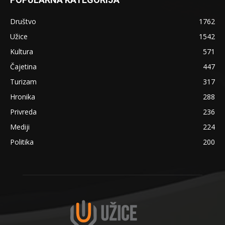
Društvo
1762
Užice
1542
Kultura
571
Čajetina
447
Turizam
317
Hronika
288
Privreda
236
Mediji
224
Politika
200