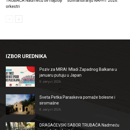
TRUBAČA Nadmeću se najbolji
sufinansiranju NAFFIT 2026.
orkestri
IZBOR UREDNIKA
Poziv za MIRAI: Mladi Zapadnog Balkana u
januaru putuju u Japan
9. август 2026.
Sveta Petka Paraskeva pomaže bolesne i
siromašne
8. август 2026.
DRAGAČEVSKI SABOR TRUBAČA Nadmeću