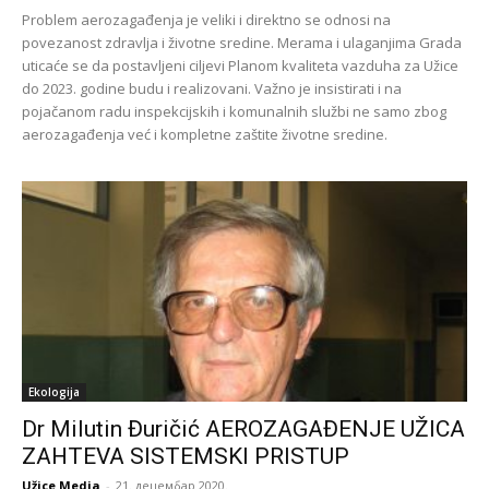
Problem aerozagađenja je veliki i direktno se odnosi na
povezanost zdravlja i životne sredine. Merama i ulaganjima Grada
uticaće se da postavljeni ciljevi Planom kvaliteta vazduha za Užice
do 2023. godine budu i realizovani. Važno je insistirati i na
pojačanom radu inspekcijskih i komunalnih službi ne samo zbog
aerozagađenja već i kompletne zaštite životne sredine.
Ekologija
Dr Milutin Đuričić AEROZAGAĐENJE UŽICA
ZAHTEVA SISTEMSKI PRISTUP
Užice Media
-
21. децембар 2020.