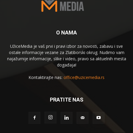
O NAMA
UžiceMedia je vaš prvi i pravi izbor za novosti, zabavu i sve
ostale informacije vezane za Zlatiborski okrug. Nudimo vam
najažurnije informacije, slike i video, pravo sa aktuelnih mesta
događaja!
Kontaktirajte nas:
office@uzicemedia.rs
PRATITE NAS