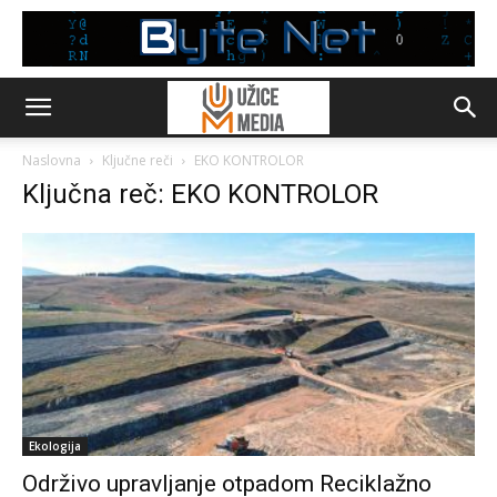
Naslovna
Ključne reči
EKO KONTROLOR
Ključna reč: EKO KONTROLOR
Ekologija
Održivo upravljanje otpadom Reciklažno