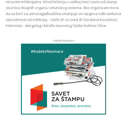
virusnim infekcijama. Ishod lečenja u velikoj meri zavisi od stanja
sluznica disajnih organa i imunskog sistema. Ako organizam mora
da se bori sa aerozagađivačima smanjuje se njegova odbrambena
sposobnost od infekcija, - ističe dr sci med dr Gordana Kovačević,
internista - alergolog i klinički imunolog Opšte bolnice Užice.
- Advertisement -