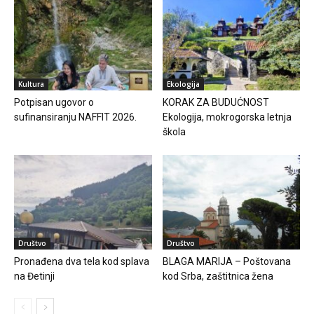
Kultura
Ekologija
Potpisan ugovor o
KORAK ZA BUDUĆNOST
sufinansiranju NAFFIT 2026.
Ekologija, mokrogorska letnja
škola
Društvo
Društvo
Pronađena dva tela kod splava
BLAGA MARIJA – Poštovana
na Đetinji
kod Srba, zaštitnica žena