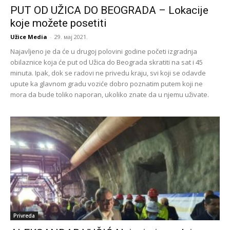
PUT OD UŽICA DO BEOGRADA – Lokacije
koje možete posetiti
Užice Media
-
29. мај 2021.
Najavljeno je da će u drugoj polovini godine početi izgradnja
obilaznice koja će put od Užica do Beograda skratiti na sat i 45
minuta. Ipak, dok se radovi ne privedu kraju, svi koji se odavde
upute ka glavnom gradu voziće dobro poznatim putem koji ne
mora da bude toliko naporan, ukoliko znate da u njemu uživate.
Privreda