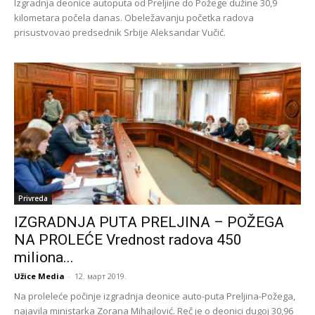
Izgradnja deonice autoputa od Preljine do Požege dužine 30,9
kilometara počela danas. Obeležavanju početka radova
prisustvovao predsednik Srbije Aleksandar Vučić.
Privreda
IZGRADNJA PUTA PRELJINA – POŽEGA
NA PROLEĆE Vrednost radova 450
miliona...
Užice Media
-
12. март 2019.
Na proleleće počinje izgradnja deonice auto-puta Preljina-Požega,
najavila ministarka Zorana Mihajlović. Reč je o deonici dugoj 30,96