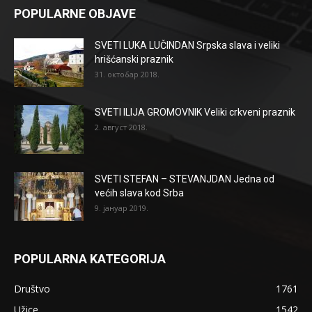
POPULARNE OBJAVE
SVETI LUKA LUČINDAN Srpska slava i veliki
hrišćanski praznik
31. октобар 2018.
SVETI ILIJA GROMOVNIK Veliki crkveni praznik
2. август 2018.
SVETI STEFAN – STEVANJDAN Jedna od
većih slava kod Srba
9. јануар 2019.
POPULARNA KATEGORIJA
Društvo
1761
Užice
1542