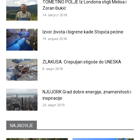
TOMETINO POLJE Iz Londona stigli Melisa i
Zoran Đukić
14. август 2018.
Izvor života i bigrene kade Stopića pećine
19. април 2018.
ZLAKUSA: Crepuljari stigoše do UNESKA
8. март 2018.
NJUJORK Grad dobre energije, znamenitosti i
inspiracije
26. март 2019.
NAJNOVIJE