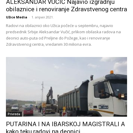
ALEKSANDAR VUČIĆ Najavio izgradnju
obilaznice i renoviranje Zdravstvenog centra
Užice Media
-
1. април 2021.
Radovi na obilaznici oko Užica počeće u septembru, najavio
predsednik Srbije Aleksandar Vučić, prlikom obilaska radova na
deonici auto-puta od Preljine do Požege, kao i renoviranje
Zdravstvenog centra, vredanim 30 miliona evra.
Privreda
PUTARINA I NA IBARSKOJ MAGISTRALI A
kako teku radovi na deonici...