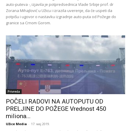
auto-puteva -, izjavila je potpredsednica Vlade Srbije prof. dr
Zorana Mihajlović u Užicu i izrazila uverenje, da će uspeti da
potpišu i ugovor o nastavku izgradnje auto-puta od Požege do
granice sa Crnom Gorom.
Privreda
POČELI RADOVI NA AUTOPUTU OD
PRELJINE DO POŽEGE Vrednost 450
miliona...
Užice Media
-
17. мај 2019.