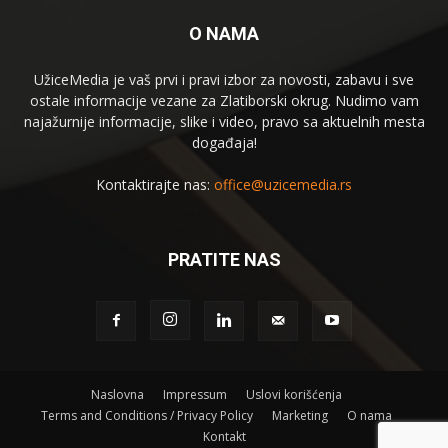
O NAMA
UžiceMedia je vaš prvi i pravi izbor za novosti, zabavu i sve
ostale informacije vezane za Zlatiborski okrug. Nudimo vam
najažurnije informacije, slike i video, pravo sa aktuelnih mesta
događaja!
Kontaktirajte nas:
office@uzicemedia.rs
PRATITE NAS
Naslovna
Impressum
Uslovi korišćenja
Terms and Conditions / Privacy Policy
Marketing
O nama
Kontakt