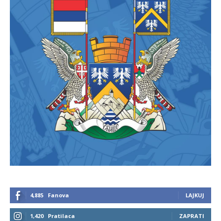
4,885
Fanova
LAJKUJ
1,420
Pratilaca
ZAPRATI