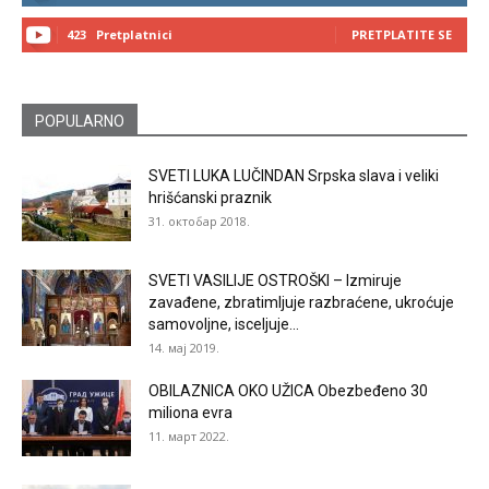
423
Pretplatnici
PRETPLATITE SE
POPULARNO
SVETI LUKA LUČINDAN Srpska slava i veliki
hrišćanski praznik
31. октобар 2018.
SVETI VASILIJE OSTROŠKI – Izmiruje
zavađene, zbratimljuje razbraćene, ukroćuje
samovoljne, isceljuje...
14. мај 2019.
OBILAZNICA OKO UŽICA Obezbeđeno 30
miliona evra
11. март 2022.