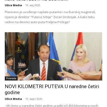
Užice Media
-
19. мај 2020.
Planirano je uvođenje naplate putarine i na Ibarskoj magistrali,
izjavio je direktor "Puteva Srbije" Zoran Drobnjak. A kako teku
radovi na deonici auto-puta Preljina-Požega?
Privreda
NOVI KILOMETRI PUTEVA U naredne četiri
godine
Užice Media
-
13. март 2020.
- Mi ćemo u naredne četiri godine uraditi još 450 kilometara novih