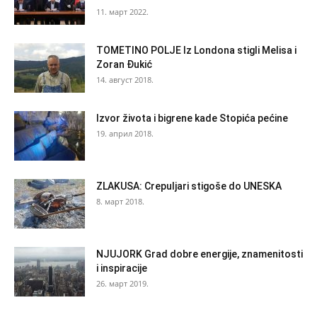
11. март 2022.
TOMETINO POLJE Iz Londona stigli Melisa i
Zoran Đukić
14. август 2018.
Izvor života i bigrene kade Stopića pećine
19. април 2018.
ZLAKUSA: Crepuljari stigoše do UNESKA
8. март 2018.
NJUJORK Grad dobre energije, znamenitosti
i inspiracije
26. март 2019.