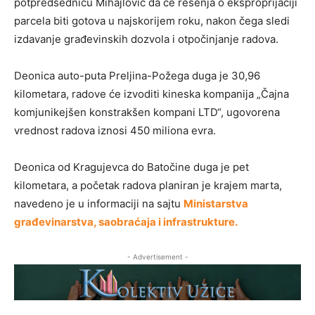
potpredsednicu Mihajlović da će rešenja o eksproprijaciji
parcela biti gotova u najskorijem roku, nakon čega sledi
izdavanje građevinskih dozvola i otpočinjanje radova.
Deonica auto-puta Preljina-Požega duga je 30,96
kilometara, radove će izvoditi kineska kompanija „Čajna
komjunikejšen konstrakšen kompani LTD“, ugovorena
vrednost radova iznosi 450 miliona evra.
Deonica od Kragujevca do Batočine duga je pet
kilometara, a početak radova planiran je krajem marta,
navedeno je u informaciji na sajtu
Ministarstva
građevinarstva, saobraćaja i infrastrukture.
- Advertisement -