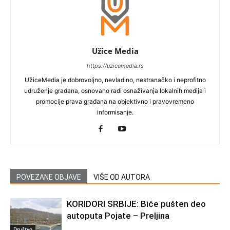
Užice Media
https://uzicemedia.rs
UžiceMedia je dobrovoljno, nevladino, nestranačko i neprofitno
udruženje građana, osnovano radi osnaživanja lokalnih medija i
promocije prava građana na objektivno i pravovremeno
informisanje.
POVEZANE OBJAVE
VIŠE OD AUTORA
KORIDORI SRBIJE: Biće pušten deo
autoputa Pojate – Preljina
Društvo