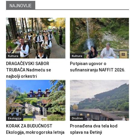
NAJNOVIJE
Kultura
Kultura
DRAGAČEVSKI SABOR
Potpisan ugovor o
TRUBAČA Nadmeću se
sufinansiranju NAFFIT 2026.
najbolji orkestri
Ekologija
Društvo
KORAK ZA BUDUĆNOST
Pronađena dva tela kod
Ekologija, mokrogorska letnja
splava na Đetinji