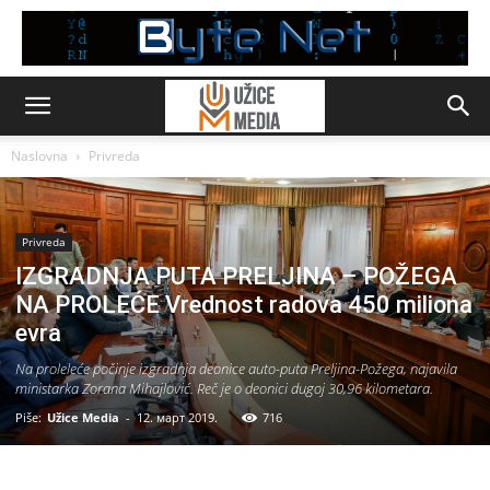
Naslovna
Privreda
Privreda
IZGRADNJA PUTA PRELJINA – POŽEGA
NA PROLEĆE Vrednost radova 450 miliona
evra
Na proleleće počinje izgradnja deonice auto-puta Preljina-Požega, najavila
ministarka Zorana Mihajlović. Reč je o deonici dugoj 30,96 kilometara.
Piše:
Užice Media
-
12. март 2019.
716