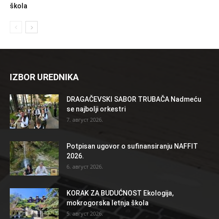
škola
IZBOR UREDNIKA
DRAGAČEVSKI SABOR TRUBAČA Nadmeću
se najbolji orkestri
7. август 2026.
Potpisan ugovor o sufinansiranju NAFFIT
2026.
6. август 2026.
KORAK ZA BUDUĆNOST Ekologija,
mokrogorska letnja škola
5. август 2026.