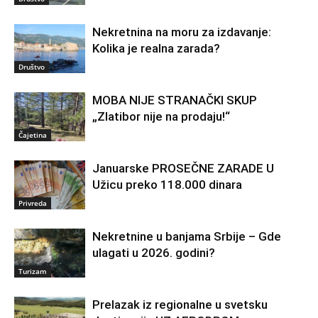
Nekretnina na moru za izdavanje:
Kolika je realna zarada?
Društvo
MOBA NIJE STRANAČKI SKUP
„Zlatibor nije na prodaju!“
Čajetina
Januarske PROSEČNE ZARADE U
Užicu preko 118.000 dinara
Privreda
Nekretnine u banjama Srbije – Gde
ulagati u 2026. godini?
Turizam
Prelazak iz regionalne u svetsku