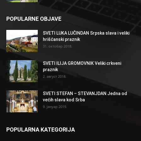
POPULARNE OBJAVE
SVETI LUKA LUČINDAN Srpska slava i veliki
hrišćanski praznik
31. октобар 2018.
SVETI ILIJA GROMOVNIK Veliki crkveni
praznik
2. август 2018.
SVETI STEFAN – STEVANJDAN Jedna od
većih slava kod Srba
9. јануар 2019.
POPULARNA KATEGORIJA