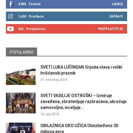
4,885
Fanova
LAJKUJ
1,420
Pratilaca
ZAPRATI
423
Pretplatnici
PRETPLATITE SE
POPULARNO
SVETI LUKA LUČINDAN Srpska slava i veliki
hrišćanski praznik
31. октобар 2018.
SVETI VASILIJE OSTROŠKI – Izmiruje
zavađene, zbratimljuje razbraćene, ukroćuje
samovoljne, isceljuje...
14. мај 2019.
OBILAZNICA OKO UŽICA Obezbeđeno 30
miliona evra