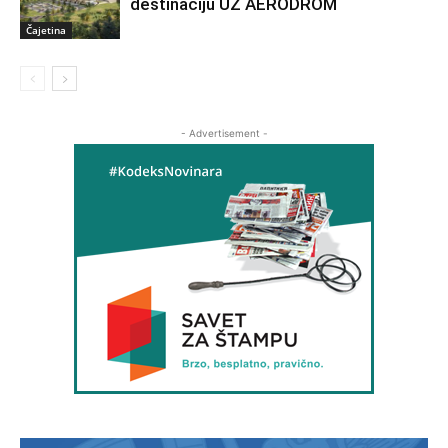
destinaciju UZ AERODROM
Čajetina
- Advertisement -