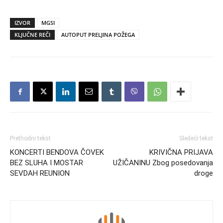
IZVOR
MGSI
KLJUČNE REČI
AUTOPUT PRELJINA POŽEGA
Prethodni tekst
Sledeći tekst
KONCERTI BENDOVA ČOVEK
KRIVIČNA PRIJAVA
BEZ SLUHA I MOSTAR
UŽIČANINU Zbog posedovanja
SEVDAH REUNION
droge