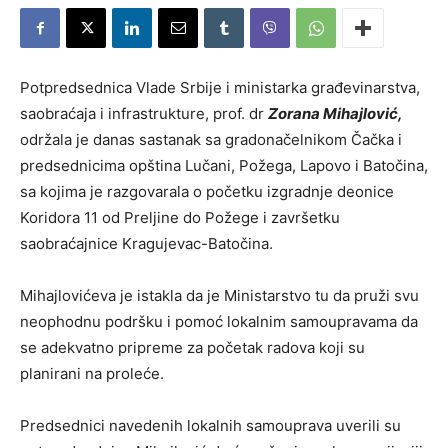
Potpredsednica Vlade Srbije i ministarka građevinarstva,
saobraćaja i infrastrukture, prof. dr
Zorana Mihajlović,
održala je danas sastanak sa gradonačelnikom Čačka i
predsednicima opština Lučani, Požega, Lapovo i Batočina,
sa kojima je razgovarala o početku izgradnje deonice
Koridora 11 od Preljine do Požege i završetku
saobraćajnice Kragujevac-Batočina.
Mihajlovićeva je istakla da je Ministarstvo tu da pruži svu
neophodnu podršku i pomoć lokalnim samoupravama da
se adekvatno pripreme za početak radova koji su
planirani na proleće.
Predsednici navedenih lokalnih samouprava uverili su