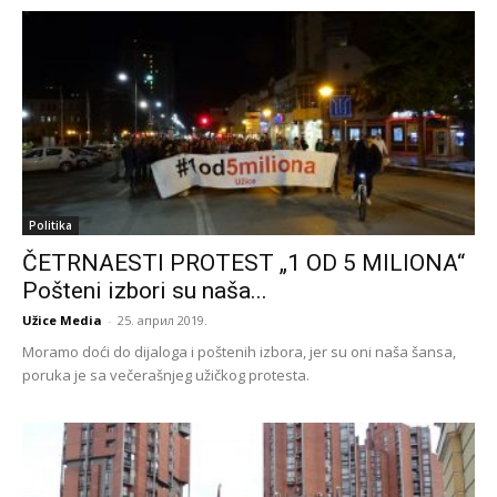
Politika
ČETRNAESTI PROTEST „1 OD 5 MILIONA“
Pošteni izbori su naša...
Užice Media
-
25. април 2019.
Moramo doći do dijaloga i poštenih izbora, jer su oni naša šansa,
poruka je sa večerašnjeg užičkog protesta.