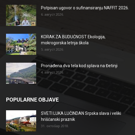
Potpisan ugovor o sufinansiranju NAFFIT 2026.
6. август 2026.
KORAK ZA BUDUĆNOST Ekologija,
mokrogorska letnja škola
5. август 2026.
Pronađena dva tela kod splava na Đetinji
4. август 2026.
POPULARNE OBJAVE
SVETI LUKA LUČINDAN Srpska slava i veliki
hrišćanski praznik
31. октобар 2018.