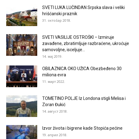
SVETI LUKA LUČINDAN Srpska slava i veliki
hrišćanski praznik
31. октобар 2018.
SVETI VASILIJE OSTROŠKI – Izmiruje
zavađene, zbratimljuje razbraćene, ukroćuje
samovoljne, isceljuje...
14. мај 2019.
OBILAZNICA OKO UŽICA Obezbeđeno 30
miliona evra
11. март 2022.
TOMETINO POLJE Iz Londona stigli Melisa i
Zoran Đukić
14. август 2018.
Izvor života i bigrene kade Stopića pećine
19. април 2018.