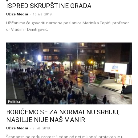
ISPRED SKRUPŠTINE GRADA
Užice Media
-
16. мај 2019.
Užičanima će govoriti narodna poslanica Marinika Tepić i profesor
dr Vladimir Dimitrijević.
Politika
BORIĆEMO SE ZA NORMALNU SRBIJU,
NASILJE NIJE NAŠ MANIR
Užice Media
-
9. мај 2019.
Šesnaesti po redu protest "Jedan od pet miliona" protekao je u