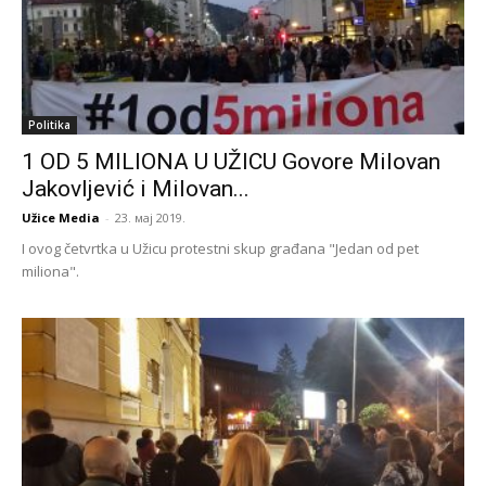
Politika
1 OD 5 MILIONA U UŽICU Govore Milovan
Jakovljević i Milovan...
Užice Media
-
23. мај 2019.
I ovog četvrtka u Užicu protestni skup građana "Jedan od pet
miliona".