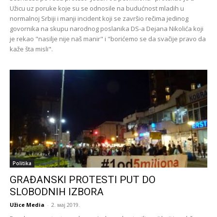
Užicu uz poruke koje su se odnosile na budućnost mladih u
normalnoj Srbiji i manji incident koji se završio rečima jedinog
govornika na skupu narodnog poslanika DS-a Dejana Nikolića koji
je rekao "nasilje nije naš manir" i "borićemo se da svačije pravo da
kaže šta misli".
Politika
GRAĐANSKI PROTESTI PUT DO
SLOBODNIH IZBORA
Užice Media
-
2. мај 2019.