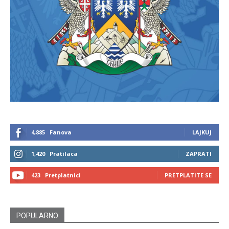
4,885
Fanova
LAJKUJ
1,420
Pratilaca
ZAPRATI
423
Pretplatnici
PRETPLATITE SE
POPULARNO