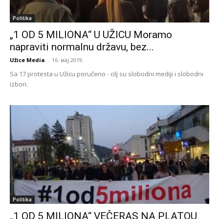
Politika
„1 OD 5 MILIONA“ U UŽICU Moramo
napraviti normalnu državu, bez...
Užice Media
-
16. мај 2019.
Sa 17 protesta u Užicu poručeno - cilj su slobodni mediji i slobodni
izbori.
Politika
„1 OD 5 MILIONA“ VEČERAS NA PLATOU