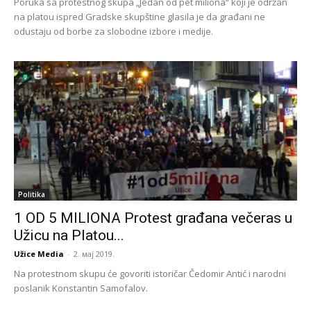
Poruka sa protestnog skupa „Jedan od pet miliona“ koji je održan
na platou ispred Gradske skupštine glasila je da građani ne
odustaju od borbe za slobodne izbore i medije.
Politika
1 OD 5 MILIONA Protest građana večeras u
Užicu na Platou...
Užice Media
-
2. мај 2019.
Na protestnom skupu će govoriti istoričar Čedomir Antić i narodni
poslanik Konstantin Samofalov.