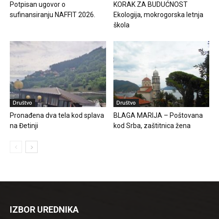
Potpisan ugovor o
KORAK ZA BUDUĆNOST
sufinansiranju NAFFIT 2026.
Ekologija, mokrogorska letnja
škola
Društvo
Društvo
Pronađena dva tela kod splava
BLAGA MARIJA – Poštovana
na Đetinji
kod Srba, zaštitnica žena
IZBOR UREDNIKA