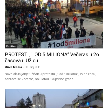
Politika
PROTEST „1 OD 5 MILIONA“ Večeras u 2o
časova u Užicu
Užice Media
-
30. мај 2019.
Novo okupljanje Užičan u protestu „1 od 5 miliona“, 19 po redu,
održaće se večeras, na Platou Skupštine grada.