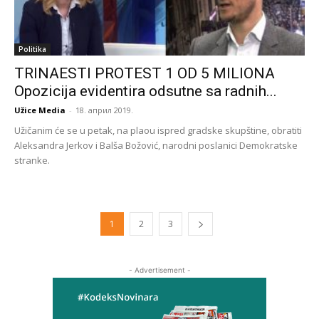
Politika
TRINAESTI PROTEST 1 OD 5 MILIONA
Opozicija evidentira odsutne sa radnih...
Užice Media
-
18. април 2019.
Užičanim će se u petak, na plaou ispred gradske skupštine, obratiti
Aleksandra Jerkov i Balša Božović, narodni poslanici Demokratske
stranke.
1
2
3
- Advertisement -