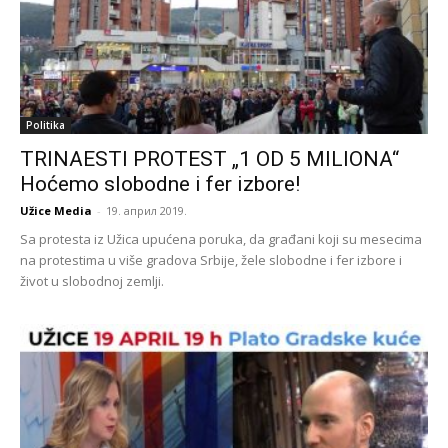
Politika
TRINAESTI PROTEST „1 OD 5 MILIONA“
Hoćemo slobodne i fer izbore!
Užice Media
-
19. април 2019.
Sa protesta iz Užica upućena poruka, da građani koji su mesecima
na protestima u više gradova Srbije, žele slobodne i fer izbore i
život u slobodnoj zemlji.