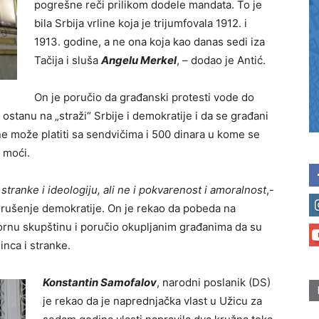
pogrešne reči prilikom dodele mandata. To je
bila Srbija vrline koja je trijumfovala 1912. i
1913. godine, a ne ona koja kao danas sedi iza
Tačija i sluša
Angelu Merkel
, – dodao je Antić.
On je poručio da građanski protesti vode do
ostanu na „straži“ Srbije i demokratije i da se građani
 ne može platiti sa sendvičima i 500 dinara u kome se
 moći.
 stranke i ideologiju, ali ne i pokvarenost i amoralnost
,-
 rušenje demokratije. On je rekao da pobeda na
vornu skupštinu i poručio okupljanim građanima da su
inca i stranke.
Konstantin Samofalov
, narodni poslanik (DS)
je rekao da je naprednjačka vlast u Užicu za