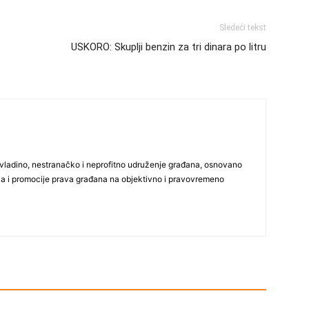
Sledeći tekst
USKORO: Skuplji benzin za tri dinara po litru
vladino, nestranačko i neprofitno udruženje građana, osnovano
ija i promocije prava građana na objektivno i pravovremeno