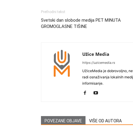
Prethodni tekst
Svetski dan slobode medija PET MINUTA
GROMOGLASNE TIŠINE
Užice Media
https://uzicemedia.rs
UžiceMedia je dobrovoljno, ne
radi osnaživanja lokalnih med
informisanje.
POVEZANE OBJAVE
VIŠE OD AUTORA