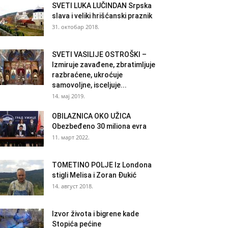
SVETI LUKA LUČINDAN Srpska
slava i veliki hrišćanski praznik
31. октобар 2018.
SVETI VASILIJE OSTROŠKI –
Izmiruje zavađene, zbratimljuje
razbraćene, ukroćuje
samovoljne, isceljuje...
14. мај 2019.
OBILAZNICA OKO UŽICA
Obezbeđeno 30 miliona evra
11. март 2022.
TOMETINO POLJE Iz Londona
stigli Melisa i Zoran Đukić
14. август 2018.
Izvor života i bigrene kade
Stopića pećine