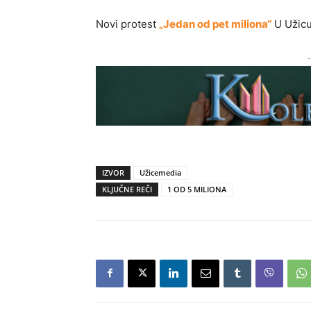
Novi protest
„Jedan od pet miliona“
U Užicu
-
IZVOR
Užicemedia
KLJUČNE REČI
1 OD 5 MILIONA