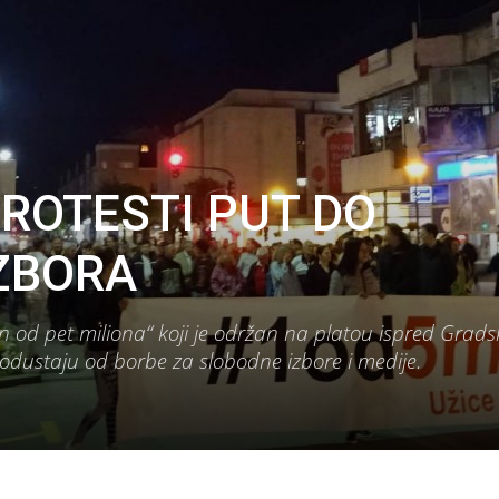
ROTESTI PUT DO
ZBORA
 od pet miliona“ koji je održan na platou ispred Grads
 odustaju od borbe za slobodne izbore i medije.