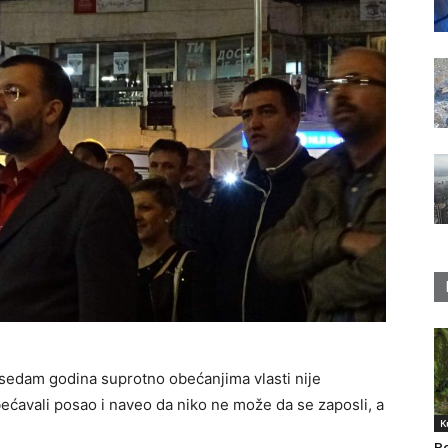
 sedam godina suprotno obećanjima vlasti nije
ećavali posao i naveo da niko ne može da se zaposli, a
K
Po