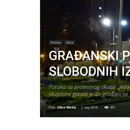
Politika
Užice
GRAĐANSKI P
SLOBODNIH I
Poruka sa protestnog skupa „Jedan
skupštine glasila je da građani ne
Piše:
Užice Media
-
2. мај 2019.
351