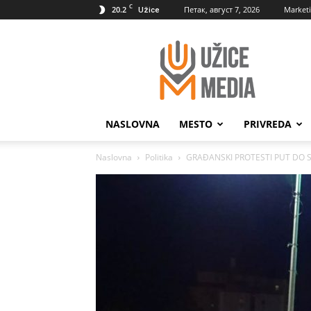
C
20.2
Петак, август 7, 2026
Market
Užice
UžiceMedia
NASLOVNA
MESTO
PRIVREDA
Naslovna
Politika
GRAĐANSKI PROTESTI PUT DO 