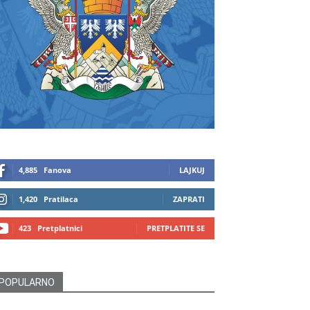
4,885
Fanova
LAJKUJ
1,420
Pratilaca
ZAPRATI
423
Pretplatnici
PRETPLATITE SE
POPULARNO