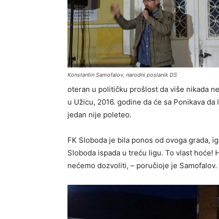
Konstantin Samofalov, narodni poslanik DS
oteran u političku prošlost da više nikada 
u Užicu, 2016. godine da će sa Ponikava da le
jedan nije poleteo.
FK Sloboda je bila ponos od ovoga grada, ig
Sloboda ispada u treću ligu. To vlast hoće! 
nećemo dozvoliti, – poručioje je Samofalov.