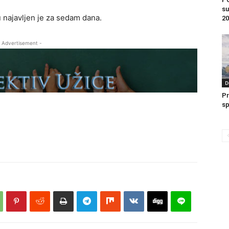
su
 najavljen je za sedam dana.
20
 Advertisement -
D
Pr
sp