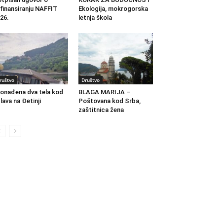
finansiranju NAFFIT
Ekologija, mokrogorska
26.
letnja škola
ruštvo
Društvo
onađena dva tela kod
BLAGA MARIJA –
lava na Đetinji
Poštovana kod Srba,
zaštitnica žena