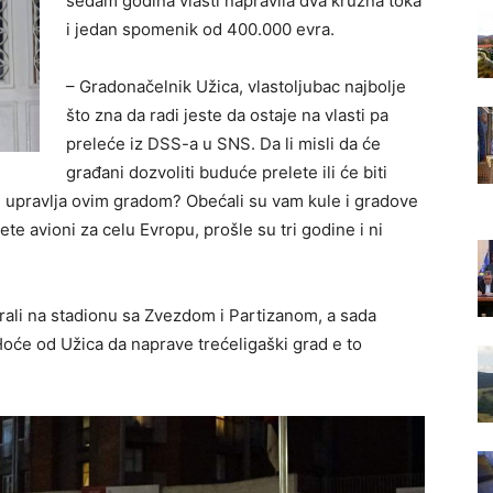
sedam godina vlasti napravila dva kružna toka
i jedan spomenik od 400.000 evra.
– Gradonačelnik Užica, vlastoljubac najbolje
što zna da radi jeste da ostaje na vlasti pa
preleće iz DSS-a u SNS. Da li misli da će
građani dozvoliti buduće prelete ili će biti
ne upravlja ovim gradom? Obećali su vam kule i gradove
te avioni za celu Evropu, prošle su tri godine i ni
rali na stadionu sa Zvezdom i Partizanom, a sada
Hoće od Užica da naprave trećeligaški grad e to