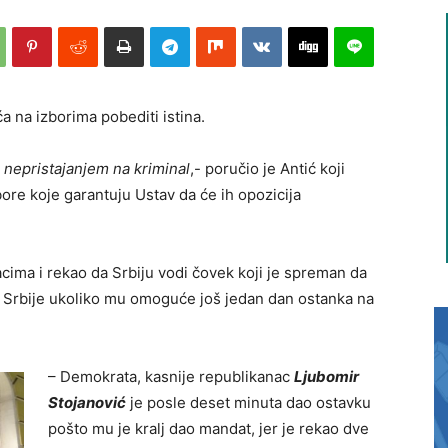
a na izborima pobediti istina.
 nepristajanjem na kriminal
,- poručio je Antić koji
ore koje garantuju Ustav da će ih opozicija
cima i rekao da Srbiju vodi čovek koji je spreman da
 Srbije ukoliko mu omoguće još jedan dan ostanka na
– Demokrata, kasnije republikanac
Ljubomir
Stojanović
je posle deset minuta dao ostavku
pošto mu je kralj dao mandat, jer je rekao dve