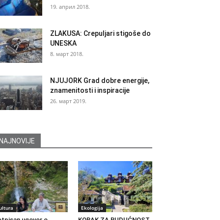
19. април 2018.
ZLAKUSA: Crepuljari stigoše do
UNESKA
8. март 2018.
NJUJORK Grad dobre energije,
znamenitosti i inspiracije
26. март 2019.
NAJNOVIJE
ultura
Ekologija
tpisan ugovor o
KORAK ZA BUDUĆNOST