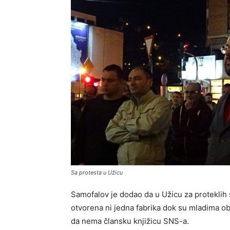
Sa protesta u Užicu
Samofalov je dodao da u Užicu za proteklih
otvorena ni jedna fabrika dok su mladima ob
da nema člansku knjižicu SNS-a.