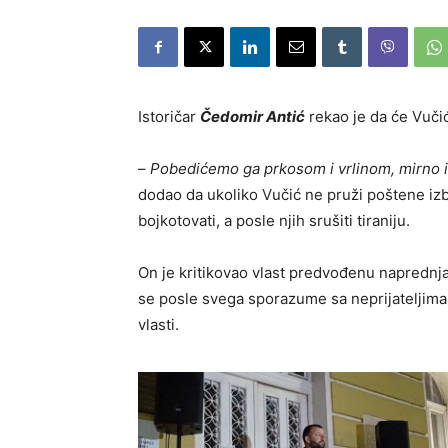
Istoričar
Čedomir Antić
rekao je da će Vučić
–
Pobedićemo ga prkosom i vrlinom, mirno i
dodao da ukoliko Vučić ne pruži poštene izb
bojkotovati, a posle njih srušiti tiraniju.
On je kritikovao vlast predvođenu naprednja
se posle svega sporazume sa neprijateljima
vlasti.