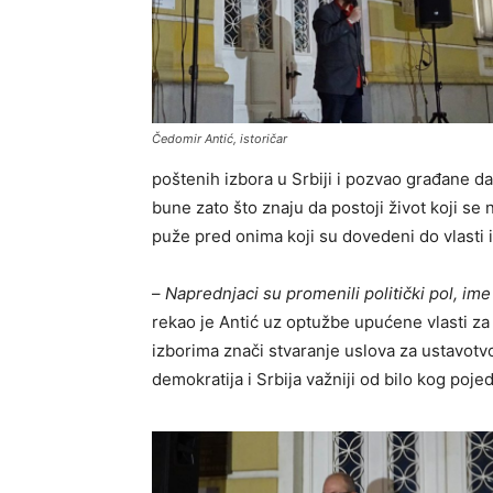
Čedomir Antić, istoričar
poštenih izbora u Srbiji i pozvao građane da 
bune zato što znaju da postoji život koji se
puže pred onima koji su dovedeni do vlasti i
–
Naprednjaci su promenili politički pol, ime
rekao je Antić uz optužbe upućene vlasti za
izborima znači stvaranje uslova za ustavot
demokratija i Srbija važniji od bilo kog pojed