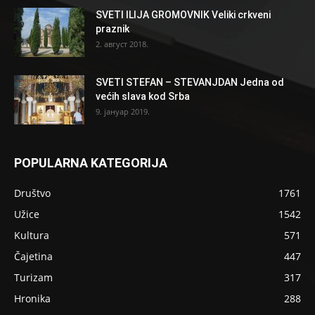
SVETI ILIJA GROMOVNIK Veliki crkveni
praznik
2. август 2018.
SVETI STEFAN – STEVANJDAN Jedna od
većih slava kod Srba
9. јануар 2019.
POPULARNA KATEGORIJA
Društvo
1761
Užice
1542
Kultura
571
Čajetina
447
Turizam
317
Hronika
288