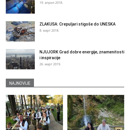
19. април 2018.
ZLAKUSA: Crepuljari stigoše do UNESKA
8. март 2018.
NJUJORK Grad dobre energije, znamenitosti
i inspiracije
26. март 2019.
NAJNOVIJE