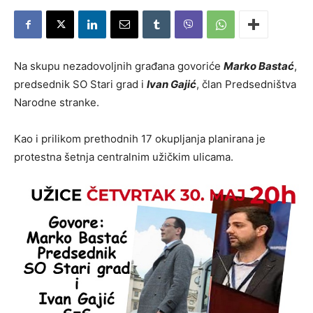
Na skupu nezadovoljnih građana govoriće
Marko Bastać
,
predsednik SO Stari grad i
Ivan Gajić
, član Predsedništva
Narodne stranke.
Kao i prilikom prethodnih 17 okupljanja planirana je
protestna šetnja centralnim užičkim ulicama.