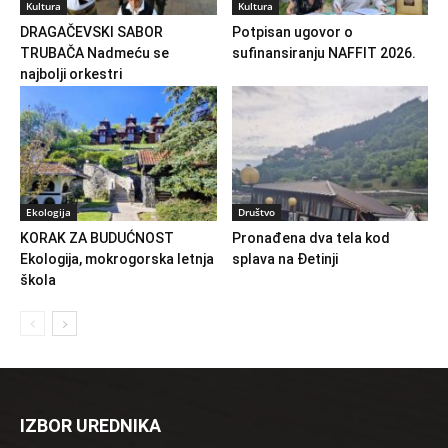
Kultura
Kultura
DRAGAČEVSKI SABOR
Potpisan ugovor o
TRUBAČA Nadmeću se
sufinansiranju NAFFIT 2026.
najbolji orkestri
Ekologija
Društvo
KORAK ZA BUDUĆNOST
Pronađena dva tela kod
Ekologija, mokrogorska letnja
splava na Đetinji
škola
IZBOR UREDNIKA