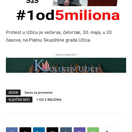
Protest u Užicu je večeras, četvrtak, 30. maja, u 20
časova, na Platou Skupštine grada Užica.
- Advertisement -
IZVOR
Savez za promene
KLJUČNE REČI
1 OD 5 MILIONA