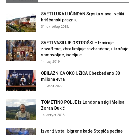
SVETI LUKA LUČINDAN Srpska slava i veliki
hrišćanski praznik
31. октобар 2018.
SVETI VASILIJE OSTROŠKI – Izmiruje
zavađene, zbratimljuje razbraćene, ukroćuje
samovoljne, isceljuje...
14. мај 2019.
OBILAZNICA OKO UŽICA Obezbeđeno 30
miliona evra
11. март 2022.
TOMETINO POLJE Iz Londona stigli Melisa i
Zoran Đukić
14. август 2018.
Izvor života i bigrene kade Stopića pećine