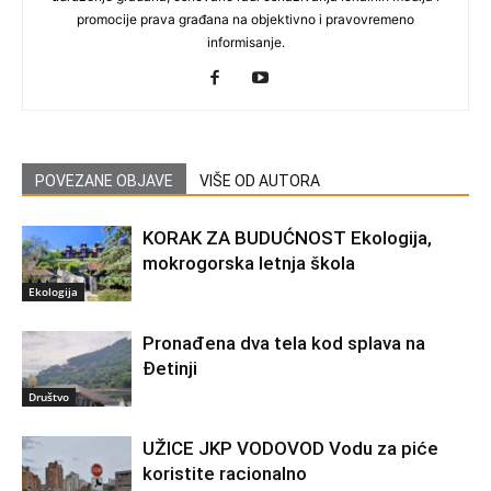
promocije prava građana na objektivno i pravovremeno
informisanje.
POVEZANE OBJAVE
VIŠE OD AUTORA
KORAK ZA BUDUĆNOST Ekologija,
mokrogorska letnja škola
Ekologija
Pronađena dva tela kod splava na
Đetinji
Društvo
UŽICE JKP VODOVOD Vodu za piće
koristite racionalno