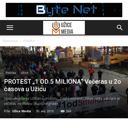
Naslovna
Politika
Politika
Užice
PROTEST „1 OD 5 MILIONA“ Večeras u 2o
časova u Užicu
Novo okupljanje Užičan u protestu „1 od 5 miliona“, 19 po redu, održaće se
večeras, na Platou Skupštine grada.
Piše:
Užice Media
-
30. мај 2019.
569