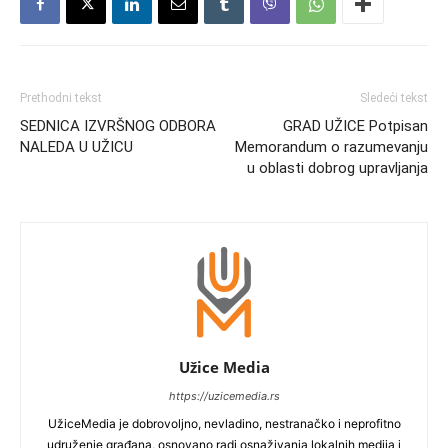
Prethodni tekst
Sledeći tekst
SEDNICA IZVRŠNOG ODBORA
GRAD UŽICE Potpisan
NALEDA U UŽICU
Memorandum o razumevanju
u oblasti dobrog upravljanja
Užice Media
https://uzicemedia.rs
UžiceMedia je dobrovoljno, nevladino, nestranačko i neprofitno
udruženje građana, osnovano radi osnaživanja lokalnih medija i