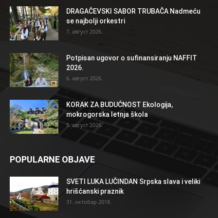
DRAGAČEVSKI SABOR TRUBAČA Nadmeću
se najbolji orkestri
7. август 2026.
Potpisan ugovor o sufinansiranju NAFFIT
2026.
6. август 2026.
KORAK ZA BUDUĆNOST Ekologija,
mokrogorska letnja škola
5. август 2026.
POPULARNE OBJAVE
SVETI LUKA LUČINDAN Srpska slava i veliki
hrišćanski praznik
31. октобар 2018.