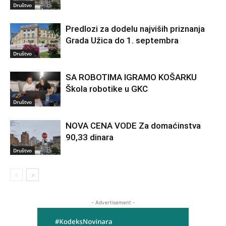
Društvo
Predlozi za dodelu najviših priznanja
Grada Užica do 1. septembra
Društvo
SA ROBOTIMA IGRAMO KOŠARKU
Škola robotike u GKC
Društvo
NOVA CENA VODE Za domaćinstva
90,33 dinara
Društvo
- Advertisement -