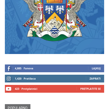
4,885
Fanova
LAJKUJ
1,420
Pratilaca
ZAPRATI
423
Pretplatnici
PRETPLATITE SE
POPULARNO