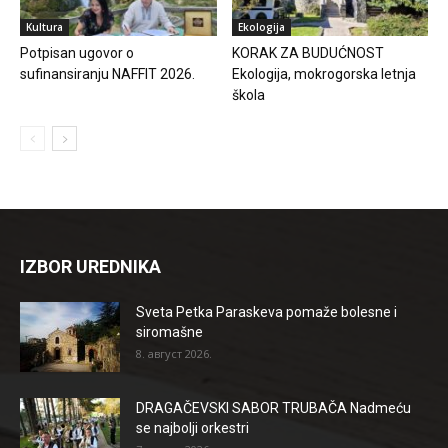
Kultura
Ekologija
Potpisan ugovor o
KORAK ZA BUDUĆNOST
sufinansiranju NAFFIT 2026.
Ekologija, mokrogorska letnja
škola
IZBOR UREDNIKA
Sveta Petka Paraskeva pomaže bolesne i
siromašne
8. август 2026.
DRAGAČEVSKI SABOR TRUBAČA Nadmeću
se najbolji orkestri