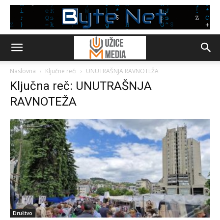
Naslovna
Ključne reči
UNUTRAŠNJA RAVNOTEŽA
Ključna reč: UNUTRAŠNJA
RAVNOTEŽA
Društvo