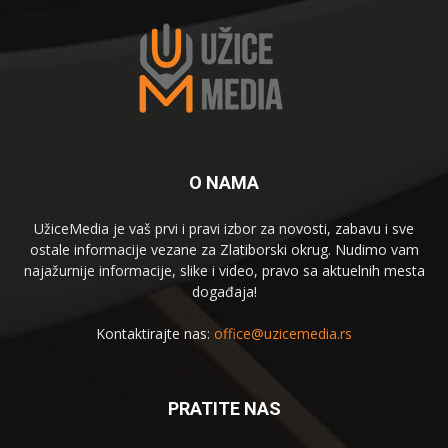
O NAMA
UžiceMedia je vaš prvi i pravi izbor za novosti, zabavu i sve
ostale informacije vezane za Zlatiborski okrug. Nudimo vam
najažurnije informacije, slike i video, pravo sa aktuelnih mesta
događaja!
Kontaktirajte nas:
office@uzicemedia.rs
PRATITE NAS