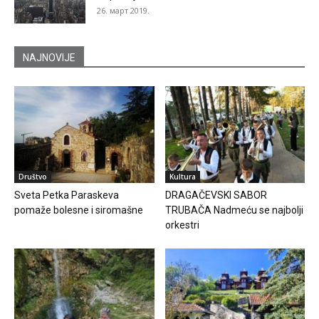
26. март 2019.
NAJNOVIJE
Društvo
Kultura
Sveta Petka Paraskeva
DRAGAČEVSKI SABOR
pomaže bolesne i siromašne
TRUBAČA Nadmeću se najbolji
orkestri