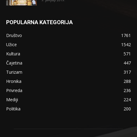
POPULARNA KATEGORIJA
Društvo
1761
Užice
1542
Kultura
571
Čajetina
447
Turizam
317
Hronika
288
Privreda
236
Mediji
224
Politika
200