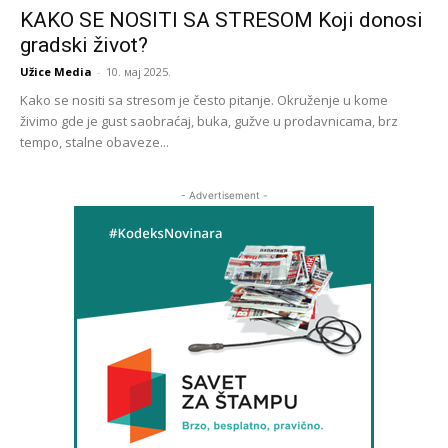
KAKO SE NOSITI SA STRESOM Koji donosi
gradski život?
Užice Media
-
10. мај 2025.
Kako se nositi sa stresom je često pitanje. Okruženje u kome
živimo gde je gust saobraćaj, buka, gužve u prodavnicama, brz
tempo, stalne obaveze...
- Advertisement -