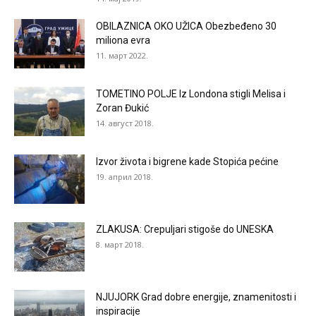
OBILAZNICA OKO UŽICA Obezbeđeno 30
miliona evra
11. март 2022.
TOMETINO POLJE Iz Londona stigli Melisa i
Zoran Đukić
14. август 2018.
Izvor života i bigrene kade Stopića pećine
19. април 2018.
ZLAKUSA: Crepuljari stigoše do UNESKA
8. март 2018.
NJUJORK Grad dobre energije, znamenitosti i
inspiracije