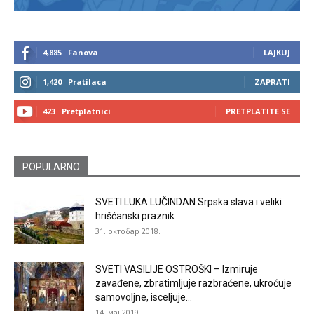
4,885
Fanova
LAJKUJ
1,420
Pratilaca
ZAPRATI
423
Pretplatnici
PRETPLATITE SE
POPULARNO
SVETI LUKA LUČINDAN Srpska slava i veliki
hrišćanski praznik
31. октобар 2018.
SVETI VASILIJE OSTROŠKI – Izmiruje
zavađene, zbratimljuje razbraćene, ukroćuje
samovoljne, isceljuje...
14. мај 2019.