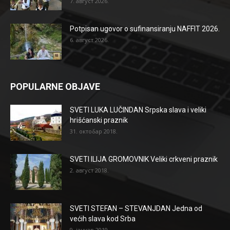
7. август 2026.
Potpisan ugovor o sufinansiranju NAFFIT 2026.
6. август 2026.
POPULARNE OBJAVE
SVETI LUKA LUČINDAN Srpska slava i veliki
hrišćanski praznik
31. октобар 2018.
SVETI ILIJA GROMOVNIK Veliki crkveni praznik
2. август 2018.
SVETI STEFAN – STEVANJDAN Jedna od
većih slava kod Srba
9. јануар 2019.