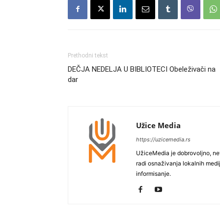
Prethodni tekst
DEČJA NEDELJA U BIBLIOTECI Obeleživači na
dar
Užice Media
https://uzicemedia.rs
UžiceMedia je dobrovoljno, ne
radi osnaživanja lokalnih med
informisanje.