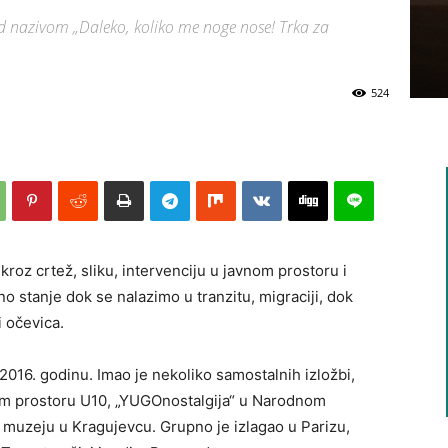
od nazivom „Daleko, koliko me noge nose! Trka za
524
kroz crtež, sliku, intervenciju u javnom prostoru i
 stanje dok se nalazimo u tranzitu, migraciji, dok
 očevica.
2016. godinu. Imao je nekoliko samostalnih izložbi,
om prostoru U10, „YUGOnostalgija“ u Narodnom
m muzeju u Kragujevcu. Grupno je izlagao u Parizu,