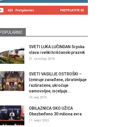
423
Pretplatnici
PRETPLATITE SE
POPULARNO
SVETI LUKA LUČINDAN Srpska
slava i veliki hrišćanski praznik
31. октобар 2018.
SVETI VASILIJE OSTROŠKI –
Izmiruje zavađene, zbratimljuje
razbraćene, ukroćuje
samovoljne, isceljuje...
14. мај 2019.
OBILAZNICA OKO UŽICA
Obezbeđeno 30 miliona evra
11. март 2022.