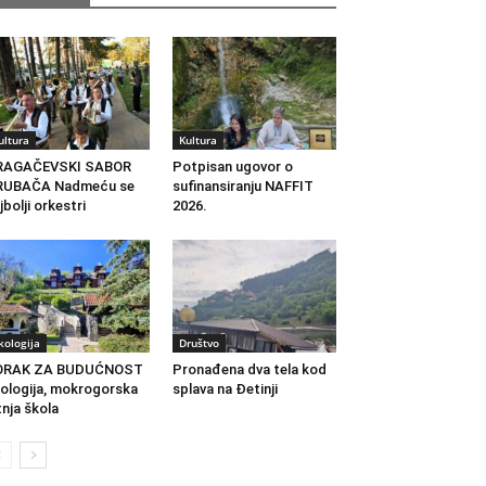
ultura
Kultura
RAGAČEVSKI SABOR
Potpisan ugovor o
RUBAČA Nadmeću se
sufinansiranju NAFFIT
jbolji orkestri
2026.
kologija
Društvo
ORAK ZA BUDUĆNOST
Pronađena dva tela kod
ologija, mokrogorska
splava na Đetinji
tnja škola