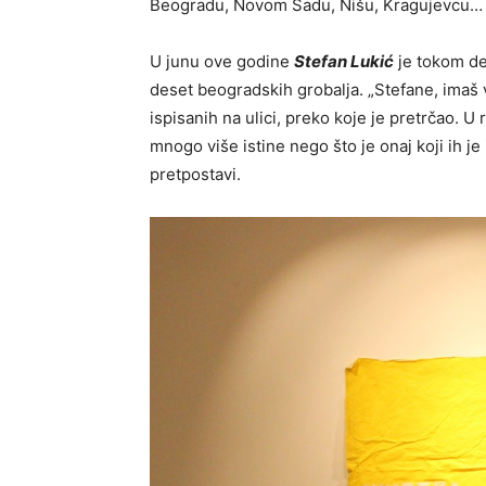
Beogradu, Novom Sadu, Nišu, Kragujevcu… T
U junu ove godine
Stefan Lukić
je tokom de
deset beogradskih grobalja. „Stefane, imaš 
ispisanih na ulici, preko koje je pretrčao. U
mnogo više istine nego što je onaj koji ih j
pretpostavi.