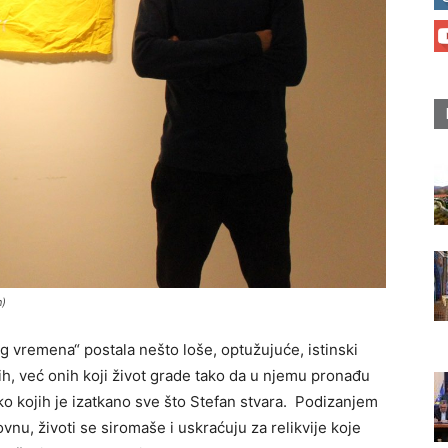
n)
 vremena“ postala nešto loše, optužujuće, istinski
ih, već onih koji život grade tako da u njemu pronađu
o kojih je izatkano sve što Stefan stvara. Podizanjem
vnu, životi se siromaše i uskraćuju za relikvije koje