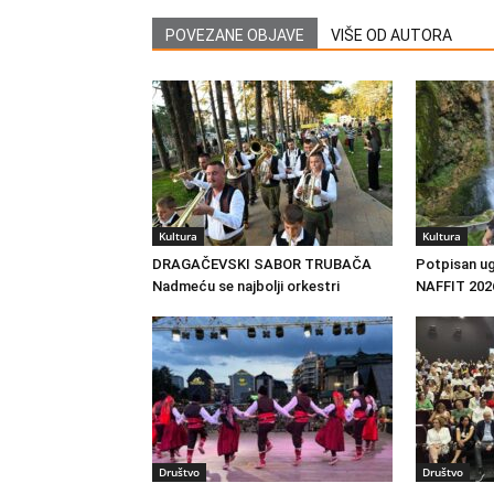
POVEZANE OBJAVE
VIŠE OD AUTORA
Kultura
Kultura
DRAGAČEVSKI SABOR TRUBAČA
Potpisan ug
Nadmeću se najbolji orkestri
NAFFIT 202
Društvo
Društvo