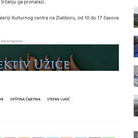
 trčanju ga pronalazi.
leriji Kulturnog centra na Zlatiboru, od 10 do 17 časova
 Advertisement -
OR
OPŠTINA ČAJETINA
STEFAN LUKIĆ