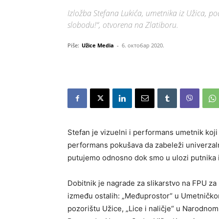
Izložba Stefana Lukića, umetnika iz Užica, p
slobodu!“, otvorena na Zlatiboru.
Piše:
Užice Media
-
6. октобар 2020.
Stefan je vizuelni i performans umetnik koji 
performans pokušava da zabeleži univerzalno
putujemo odnosno dok smo u ulozi putnika i
Dobitnik je nagrade za slikarstvo na FPU za 
između ostalih: „Međuprostor“ u Umetničk
pozorištu Užice, „Lice i naličje“ u Narodno