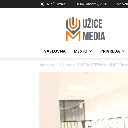
C
32.2
Петак, август 7, 2026
Market
Užice
UžiceMedia
NASLOVNA
MESTO
PRIVREDA
Naslovna
Kultura
IZLOŽBA STEFANA LUKIĆA Otvoren