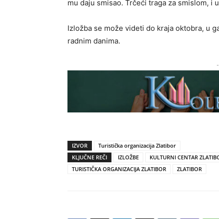
mu daju smisao. Trčeći traga za smislom, i u
Izložba se može videti do kraja oktobra, u ga
radnim danima.
-
IZVOR
Turistička organizacija Zlatibor
KLJUČNE REČI
IZLOŽBE
KULTURNI CENTAR ZLATIB
TURISTIČKA ORGANIZACIJA ZLATIBOR
ZLATIBOR