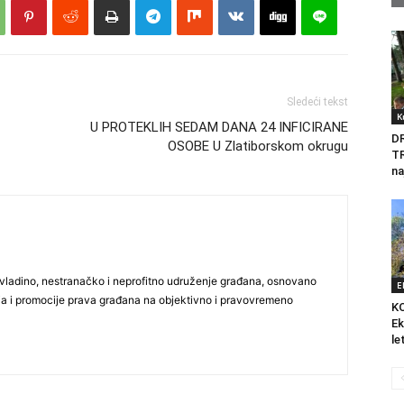
Sledeći tekst
K
U PROTEKLIH SEDAM DANA 24 INFICIRANE
D
OSOBE U Zlatiborskom okrugu
T
na
vladino, nestranačko i neprofitno udruženje građana, osnovano
E
ija i promocije prava građana na objektivno i pravovremeno
K
Ek
le