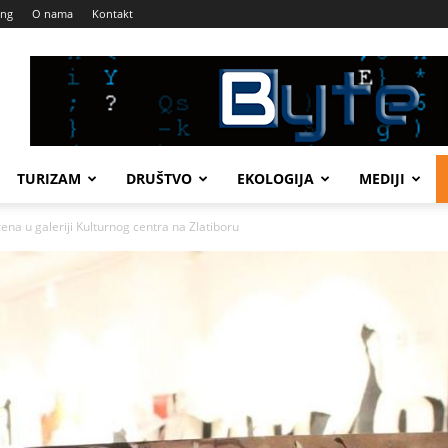
ing
O nama
Kontakt
TURIZAM
DRUŠTVO
EKOLOGIJA
MEDIJI
a u galeriji Kulturnog centra na Zlatiboru