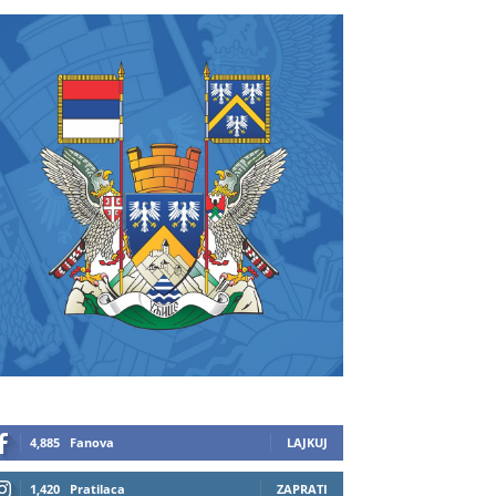
4,885
Fanova
LAJKUJ
1,420
Pratilaca
ZAPRATI