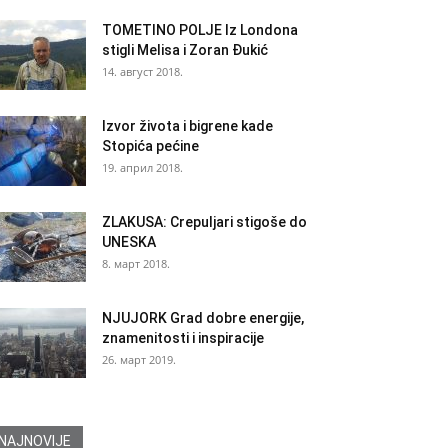
TOMETINO POLJE Iz Londona
stigli Melisa i Zoran Đukić
14. август 2018.
Izvor života i bigrene kade
Stopića pećine
19. април 2018.
ZLAKUSA: Crepuljari stigoše do
UNESKA
8. март 2018.
NJUJORK Grad dobre energije,
znamenitosti i inspiracije
26. март 2019.
NAJNOVIJE