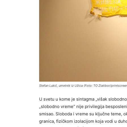
Stefan Lukić, umetnik iz Užica (Foto: TO Zlatibor/printscree
U svetu u kome je sintagma „višak slobodnog
„slobodno vreme“ nije privilegija besposlen
smisao. Sloboda i vreme su ključne teme, ok
granica, fizičkom izolacijom koja vodi u duho