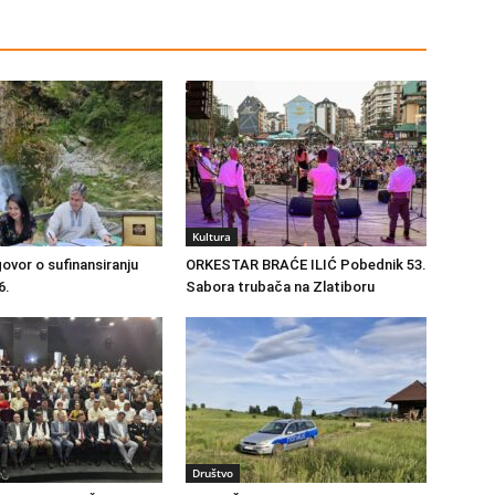
Kultura
ovor o sufinansiranju
ORKESTAR BRAĆE ILIĆ Pobednik 53.
6.
Sabora trubača na Zlatiboru
Društvo