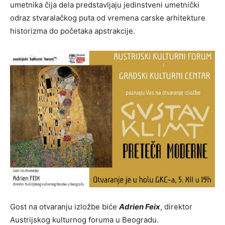
umetnika čija dela predstavljaju jedinstveni umetnički
odraz stvaralačkog puta od vremena carske arhitekture
historizma do početaka apstrakcije.
Gost na otvaranju izložbe biće
Adrien Feix
, direktor
Austrijskog kulturnog foruma u Beogradu.