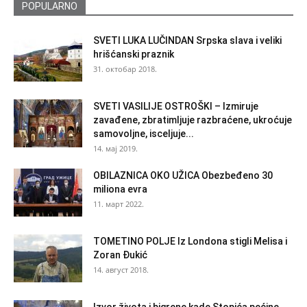
POPULARNO
SVETI LUKA LUČINDAN Srpska slava i veliki
hrišćanski praznik
31. октобар 2018.
SVETI VASILIJE OSTROŠKI – Izmiruje
zavađene, zbratimljuje razbraćene, ukroćuje
samovoljne, isceljuje...
14. мај 2019.
OBILAZNICA OKO UŽICA Obezbeđeno 30
miliona evra
11. март 2022.
TOMETINO POLJE Iz Londona stigli Melisa i
Zoran Đukić
14. август 2018.
Izvor života i bigrene kade Stopića pećine