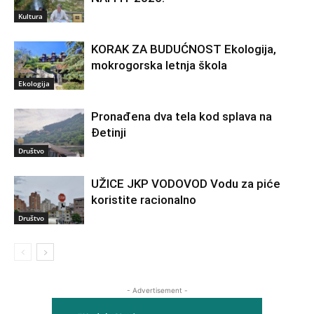
Kultura
KORAK ZA BUDUĆNOST Ekologija,
mokrogorska letnja škola
Ekologija
Pronađena dva tela kod splava na
Đetinji
Društvo
UŽICE JKP VODOVOD Vodu za piće
koristite racionalno
Društvo
- Advertisement -