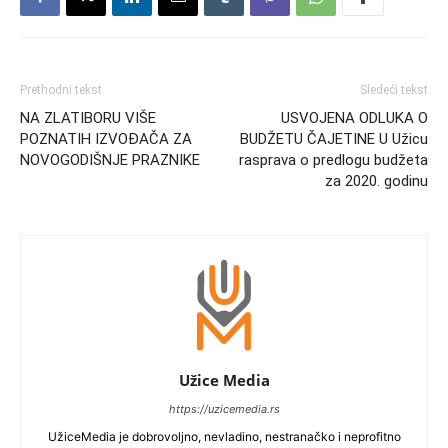
Prethodni tekst
Sledeći tekst
NA ZLATIBORU VIŠE
USVOJENA ODLUKA O
POZNATIH IZVOĐAČA ZA
BUDŽETU ČAJETINE U Užicu
NOVOGODIŠNJE PRAZNIKE
rasprava o predlogu budžeta
za 2020. godinu
Užice Media
https://uzicemedia.rs
UžiceMedia je dobrovoljno, nevladino, nestranačko i neprofitno