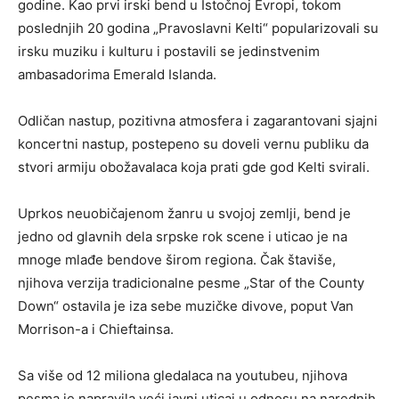
godine. Kao prvi irski bend u Istočnoj Evropi, tokom
poslednjih 20 godina „Pravoslavni Kelti“ popularizovali su
irsku muziku i kulturu i postavili se jedinstvenim
ambasadorima Emerald Islanda.
Odličan nastup, pozitivna atmosfera i zagarantovani sjajni
koncertni nastup, postepeno su doveli vernu publiku da
stvori armiju obožavalaca koja prati gde god Kelti svirali.
Uprkos neuobičajenom žanru u svojoj zemlji, bend je
jedno od glavnih dela srpske rok scene i uticao je na
mnoge mlađe bendove širom regiona. Čak štaviše,
njihova verzija tradicionalne pesme „Star of the County
Down“ ostavila je iza sebe muzičke divove, poput Van
Morrison-a i Chieftainsa.
Sa više od 12 miliona gledalaca na youtubeu, njihova
pesma je napravila veći javni uticaj u odnosu na narednih