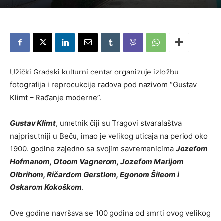
Užički Gradski kulturni centar organizuje izložbu
fotografija i reprodukcije radova pod nazivom “Gustav
Klimt – Rađanje moderne”.
Gustav Klimt
, umetnik čiji su Tragovi stvaralaštva
najprisutniji u Beču, imao je velikog uticaja na period oko
1900. godine zajedno sa svojim savremenicima
Jozefom
Hofmanom, Otoom Vagnerom, Jozefom Marijom
Olbrihom, Ričardom Gerstlom, Egonom Šileom i
Oskarom Kokoškom
.
Ove godine navršava se 100 godina od smrti ovog velikog