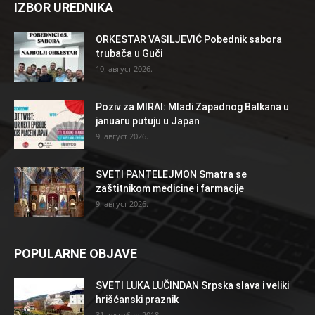
IZBOR UREDNIKA
ORKESTAR VASILJEVIĆ Pobednik sabora
trubača u Guči
10. август 2026.
Poziv za MIRAI: Mladi Zapadnog Balkana u
januaru putuju u Japan
9. август 2026.
SVETI PANTELEJMON Smatra se
zaštitnikom medicine i farmacije
9. август 2026.
POPULARNE OBJAVE
SVETI LUKA LUČINDAN Srpska slava i veliki
hrišćanski praznik
31. октобар 2018.