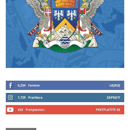
6,234
Fanova
LAJKUJ
1,729
Pratilaca
ZAPRATI
423
Pretplatnici
PRETPLATITE SE