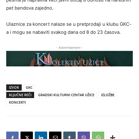
pet bendova zajedno.
Ulaznice za koncert nalaze se u pretprodaji u klubu GKC-
a i mogu se nabaviti svakog dana od 8 do 23 časova.
- Advertisement -
IZVOR
GKC
KLJUČNE REČI
GRADSKI KULTURNI CENTAR UŽICE
IZLOŽBE
KONCERTI