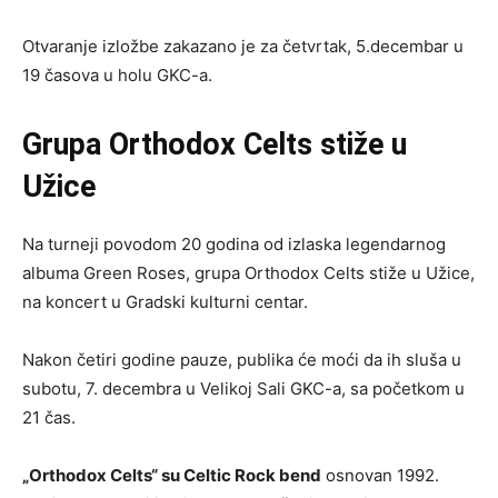
Otvaranje izložbe zakazano je za četvrtak, 5.decembar u
19 časova u holu GKC-a.
Grupa
Orthodox Celts stiže u
Užice
Na turneji povodom 20 godina od izlaska legendarnog
albuma Green Roses, grupa Orthodox Celts stiže u Užice,
na koncert u Gradski kulturni centar.
Nakon četiri godine pauze, publika će moći da ih sluša u
subotu, 7. decembra u Velikoj Sali GKC-a, sa početkom u
21 čas.
„Orthodox Celts“ su Celtic Rock bend
osnovan 1992.