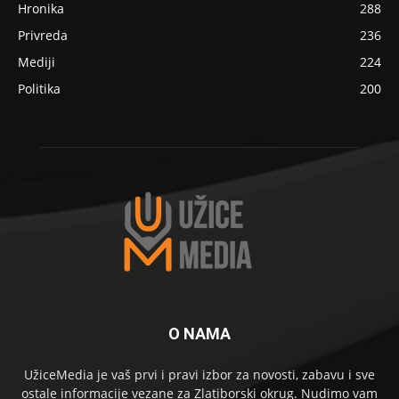
Hronika
288
Privreda
236
Mediji
224
Politika
200
O NAMA
UžiceMedia je vaš prvi i pravi izbor za novosti, zabavu i sve
ostale informacije vezane za Zlatiborski okrug. Nudimo vam