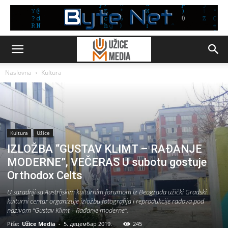
Naslovna
Kultura
Kultura
Užice
IZLOŽBA “GUSTAV KLIMT – RAĐANJE
MODERNE”, VEČERAS U subotu gostuje
Orthodox Celts
U saradnji sa Austrijskim kulturnim forumom iz Beograda užički Gradski
kulturni centar organizuje izložbu fotografija i reprodukcije radova pod
nazivom “Gustav Klimt – Rađanje moderne”.
Piše:
Užice Media
-
5. децембар 2019.
245