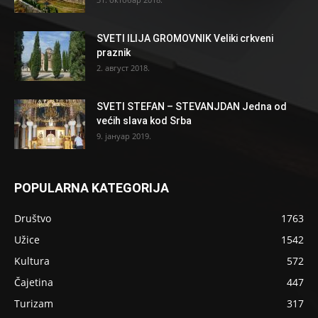
SVETI ILIJA GROMOVNIK Veliki crkveni
praznik
2. август 2018.
SVETI STEFAN – STEVANJDAN Jedna od
većih slava kod Srba
9. јануар 2019.
POPULARNA KATEGORIJA
Društvo
1763
Užice
1542
Kultura
572
Čajetina
447
Turizam
317