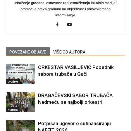
udruženje građana, osnovano radi osnaživanja lokalnih medija i
promocije prava građana na objektivno i pravovremeno
informisanje.
POVEZANE OBJAVE
VIŠE OD AUTORA
ORKESTAR VASILJEVIĆ Pobednik
sabora trubača u Guči
Društvo
DRAGAČEVSKI SABOR TRUBAČA
Nadmeću se najbolji orkestri
Kultura
Potpisan ugovor o sufinansiranju
NAFFIT 2026.