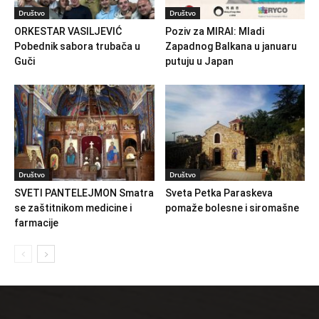
Društvo
Društvo
ORKESTAR VASILJEVIĆ
Poziv za MIRAI: Mladi
Pobednik sabora trubača u
Zapadnog Balkana u januaru
Guči
putuju u Japan
Društvo
Društvo
SVETI PANTELEJMON Smatra
Sveta Petka Paraskeva
se zaštitnikom medicine i
pomaže bolesne i siromašne
farmacije