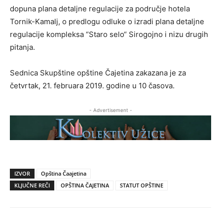
dopuna plana detaljne regulacije za područje hotela
Tornik-Kamalj, o predlogu odluke o izradi plana detaljne
regulacije kompleksa “Staro selo“ Sirogojno i nizu drugih
pitanja.
Sednica Skupštine opštine Čajetina zakazana je za
četvrtak, 21. februara 2019. godine u 10 časova.
- Advertisement -
IZVOR
Opština Čaajetina
KLJUČNE REČI
OPŠTINA ČAJETINA
STATUT OPŠTINE