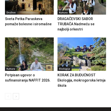
Društvo
Kultura
Sveta Petka Paraskeva
DRAGAČEVSKI SABOR
pomaže bolesne i siromašne
TRUBAČA Nadmeću se
najbolji orkestri
Kultura
Ekologija
Potpisan ugovor o
KORAK ZA BUDUĆNOST
sufinansiranju NAFFIT 2026.
Ekologija, mokrogorska letnja
škola