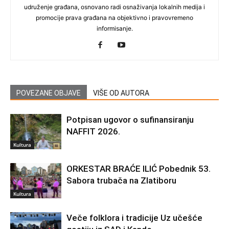
udruženje građana, osnovano radi osnaživanja lokalnih medija i
promocije prava građana na objektivno i pravovremeno
informisanje.
POVEZANE OBJAVE
VIŠE OD AUTORA
Potpisan ugovor o sufinansiranju
NAFFIT 2026.
Kultura
ORKESTAR BRAĆE ILIĆ Pobednik 53.
Sabora trubača na Zlatiboru
Kultura
Veče folklora i tradicije Uz učešće