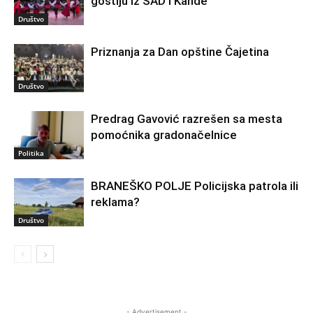
gostiju iz SAD i Kande
Društvo
Priznanja za Dan opštine Čajetina
Društvo
Predrag Gavović razrešen sa mesta
pomoćnika gradonačelnice
Politika
BRANEŠKO POLJE Policijska patrola ili
reklama?
Društvo
- Advertisement -