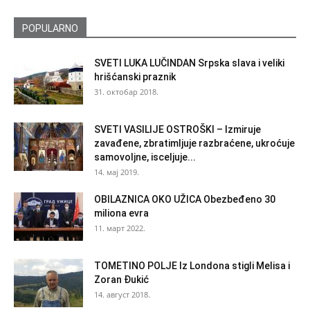
POPULARNO
SVETI LUKA LUČINDAN Srpska slava i veliki
hrišćanski praznik
31. октобар 2018.
SVETI VASILIJE OSTROŠKI – Izmiruje
zavađene, zbratimljuje razbraćene, ukroćuje
samovoljne, isceljuje...
14. мај 2019.
OBILAZNICA OKO UŽICA Obezbeđeno 30
miliona evra
11. март 2022.
TOMETINO POLJE Iz Londona stigli Melisa i
Zoran Đukić
14. август 2018.