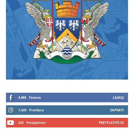
4,885
Fanova
LAJKUJ
1,420
Pratilaca
ZAPRATI
423
Pretplatnici
PRETPLATITE SE