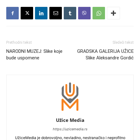
Prethodni tekst
Sledeći tekst
NARODNI MUZEJ: Slike koje
GRADSKA GALERIJA UŽICE
bude uspomene
Slike Aleksandre Gordić
Užice Media
https://uzicemedia.rs
UžiceMedia je dobrovoljno, nevladino, nestranačko i neprofitno