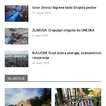
Izvor života i bigrene kade Stopića pećine
19. април 2018.
ZLAKUSA: Crepuljari stigoše do UNESKA
8. март 2018.
NJUJORK Grad dobre energije, znamenitosti
i inspiracije
26. март 2019.
NAJNOVIJE