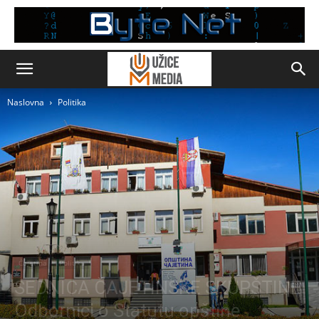
Naslovna
Politika
Čajetina
Politika
SEDNICA ČAJETINSKE SKUPŠTINE
Odbornici o Statutu opštine