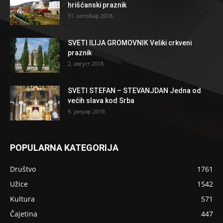
hrišćanski praznik
31. октобар 2018.
SVETI ILIJA GROMOVNIK Veliki crkveni
praznik
2. август 2018.
SVETI STEFAN – STEVANJDAN Jedna od
većih slava kod Srba
9. јануар 2019.
POPULARNA KATEGORIJA
Društvo
1761
Užice
1542
Kultura
571
Čajetina
447