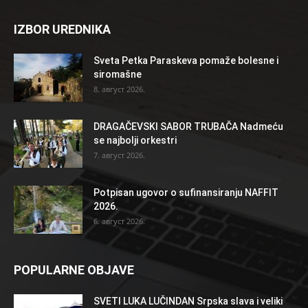
IZBOR UREDNIKA
Sveta Petka Paraskeva pomaže bolesne i
siromašne
8. август 2026.
DRAGAČEVSKI SABOR TRUBAČA Nadmeću
se najbolji orkestri
7. август 2026.
Potpisan ugovor o sufinansiranju NAFFIT
2026.
6. август 2026.
POPULARNE OBJAVE
SVETI LUKA LUČINDAN Srpska slava i veliki