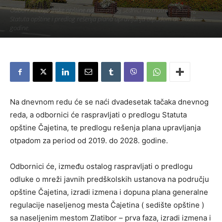
Odbornici čajetinske opštine na sutrašnjoj sednici razmatraće predlog
Statuta opštine i predlog rešenja plana upravljanja otpadom do 2028.
godine.
Piše:
Užice Media
-
20. фебруар 2019.
389
Na dnevnom redu će se naći dvadesetak tačaka dnevnog
reda, a odbornici će raspravljati o predlogu Statuta
opštine Čajetina, te predlogu rešenja plana upravljanja
otpadom za period od 2019. do 2028. godine.
Odbornici će, između ostalog raspravljati o predlogu
odluke o mreži javnih predškolskih ustanova na području
opštine Čajetina, izradi izmena i dopuna plana generalne
regulacije naseljenog mesta Čajetina ( sedište opštine )
sa naseljenim mestom Zlatibor – prva faza, izradi izmena i