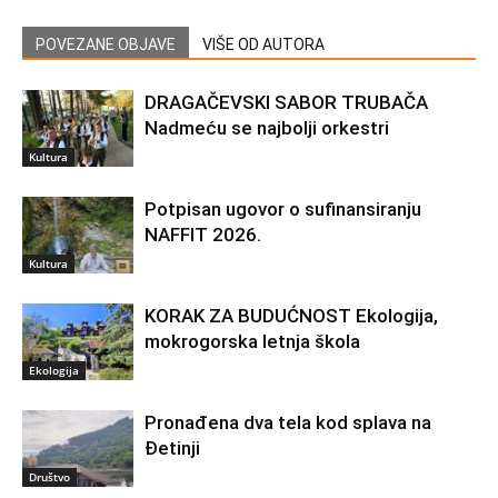
POVEZANE OBJAVE
VIŠE OD AUTORA
DRAGAČEVSKI SABOR TRUBAČA
Nadmeću se najbolji orkestri
Kultura
Potpisan ugovor o sufinansiranju
NAFFIT 2026.
Kultura
KORAK ZA BUDUĆNOST Ekologija,
mokrogorska letnja škola
Ekologija
Pronađena dva tela kod splava na
Đetinji
Društvo