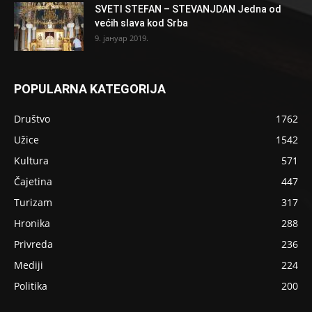
SVETI STEFAN – STEVANJDAN Jedna od
većih slava kod Srba
9. јануар 2019.
POPULARNA KATEGORIJA
Društvo
1762
Užice
1542
Kultura
571
Čajetina
447
Turizam
317
Hronika
288
Privreda
236
Mediji
224
Politika
200