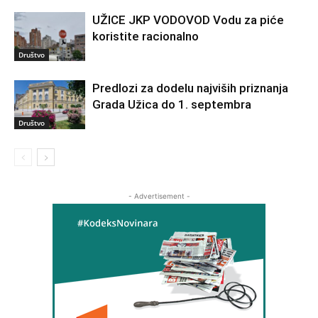
UŽICE JKP VODOVOD Vodu za piće
koristite racionalno
Društvo
Predlozi za dodelu najviših priznanja
Grada Užica do 1. septembra
Društvo
- Advertisement -