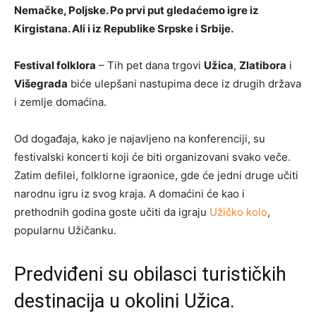
Nemačke, Poljske. Po prvi put gledaćemo igre iz
Kirgistana. Ali i iz Republike Srpske i Srbije.
Festival folklora
– Tih pet dana trgovi
Užica
,
Zlatibora
i
Višegrada
biće ulepšani nastupima dece iz drugih država
i zemlje domaćina.
Od događaja, kako je najavljeno na konferenciji, su
festivalski koncerti koji će biti organizovani svako veče.
Zatim defilei, folklorne igraonice, gde će jedni druge učiti
narodnu igru iz svog kraja. A domaćini će kao i
prethodnih godina goste učiti da igraju
Užičko kolo
,
popularnu Užičanku.
Predviđeni su obilasci turističkih
destinacija u okolini Užica.