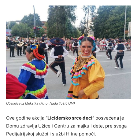
Učesnica iz Meksika (Foto: Nada Tošić UM)
Ove godine akcija
“Licidersko srce deci”
posvećena je
Domu zdravlja Užice i Centru za majku i dete, pre svega
Pedijatrijskoj službi i službi Hitne pomoći.