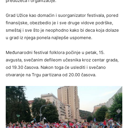
preduzeća i organizacije.
Grad Užice kao domaćin i suorganizator festivala, pored
finansijske, obezbedio je i sve druge vidove podrške,
smeštaj i sve što je neophodno kako bi deca koja dolaze
u grad iz njega ponela najlepše uspomene.
Međunarodni festival folklora počinje u petak, 15.
avgusta, svečanim defileom učesnika kroz centar grada,
od 19.30 časova. Nakon toga će uslediti i svečano
otvaranje na Trgu partizana od 20.00 časova.