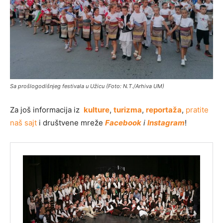
Sa prošlogodišnjeg festivala u Užicu (Foto: N.T./Arhiva UM)
Za još informacija iz
kulture
,
turizma
,
reportaža
,
pratite
naš sajt
i društvene mreže
Facebook
i
Instagram
!