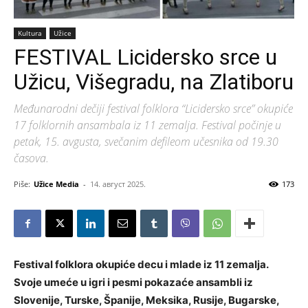
Kultura
Užice
FESTIVAL Licidersko srce u
Užicu, Višegradu, na Zlatiboru
Međunarodni dečiji festival folklora “Licidersko srce” okupiće
17 folklornih ansambala iz 11 zemalja. Festival počinje u
petak, 15. avgusta, svečanim defileom učesnika od 19.30
časova.
Piše:
Užice Media
-
14. август 2025.
173
Festival folklora okupiće decu i mlade iz 11 zemalja.
Svoje umeće u igri i pesmi pokazaće ansambli iz
Slovenije, Turske, Španije, Meksika, Rusije, Bugarske,