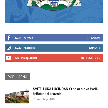
6,234
Fanova
LAJKUJ
1,729
Pratilaca
ZAPRATI
423
Pretplatnici
PRETPLATITE SE
POPULARNO
SVETI LUKA LUČINDAN Srpska slava i veliki
hrišćanski praznik
31. октобар 2018.