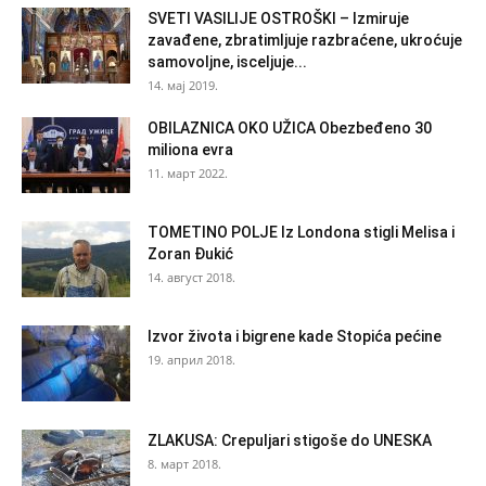
SVETI VASILIJE OSTROŠKI – Izmiruje
zavađene, zbratimljuje razbraćene, ukroćuje
samovoljne, isceljuje...
14. мај 2019.
OBILAZNICA OKO UŽICA Obezbeđeno 30
miliona evra
11. март 2022.
TOMETINO POLJE Iz Londona stigli Melisa i
Zoran Đukić
14. август 2018.
Izvor života i bigrene kade Stopića pećine
19. април 2018.
ZLAKUSA: Crepuljari stigoše do UNESKA
8. март 2018.