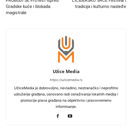
PROBUDI SE Protest ispred
LICIDERSKO SRCE Festival I
Gradske kuće i blokada
tradicija i kulturno nasleđe
magistrale
Užice Media
https://uzicemedia.rs
UžiceMedia je dobrovoljno, nevladino, nestranačko i neprofitno
udruženje građana, osnovano radi osnaživanja lokalnih medija i
promocije prava građana na objektivno i pravovremeno
informisanje.