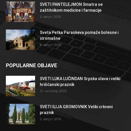
SVETI PANTELEJMON Smatra se
zaštitnikom medicine i farmacije
9. август 2026.
Sveta Petka Paraskeva pomaže bolesne i
siromašne
8. август 2026.
POPULARNE OBJAVE
SVETI LUKA LUČINDAN Srpska slava i veliki
hrišćanski praznik
31. октобар 2018.
SVETI ILIJA GROMOVNIK Veliki crkveni
praznik
2. август 2018.