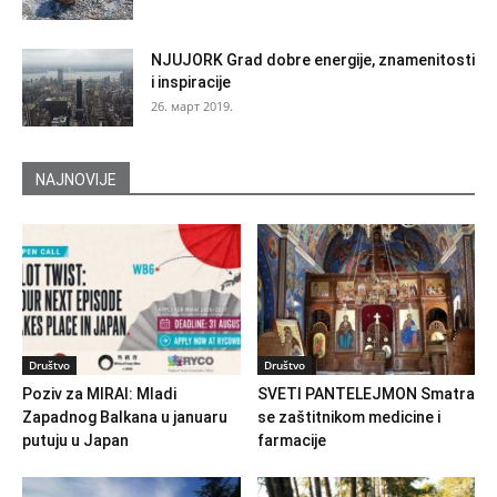
NJUJORK Grad dobre energije, znamenitosti
i inspiracije
26. март 2019.
NAJNOVIJE
Društvo
Društvo
Poziv za MIRAI: Mladi
SVETI PANTELEJMON Smatra
Zapadnog Balkana u januaru
se zaštitnikom medicine i
putuju u Japan
farmacije