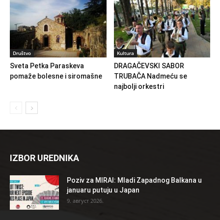
Društvo
Kultura
Sveta Petka Paraskeva
DRAGAČEVSKI SABOR
pomaže bolesne i siromašne
TRUBAČA Nadmeću se
najbolji orkestri
IZBOR UREDNIKA
Poziv za MIRAI: Mladi Zapadnog Balkana u
januaru putuju u Japan
9. август 2026.