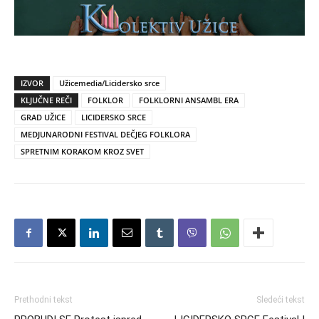
IZVOR
Užicemedia/Licidersko srce
KLJUČNE REČI
FOLKLOR
FOLKLORNI ANSAMBL ERA
GRAD UŽICE
LICIDERSKO SRCE
MEDJUNARODNI FESTIVAL DEČJEG FOLKLORA
SPRETNIM KORAKOM KROZ SVET
Prethodni tekst
Sledeći tekst