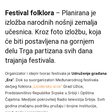
Festival folklora
– Planirana je
izložba narodnih nošnji zemalja
učesnica. Kroz foto izložbu, koja
će biti postavljena na gornjem
delu Trga partizana svih dana
trajanja festivala.
Organizator i idejni tvorac festivala je
Udruženje građana
„Era“
. Dok su suorganizatori Međunarodnog festivala
dečjeg folklora
„Licidersko srce“
Grad Užice,
Predstavništvo Republike Srpske u Srbiji i Opština
Čajetina. Medijski pokrovitelj Radio televizija Srbije. Svih
godina značajnu podršku pružaju i brojne institucije,