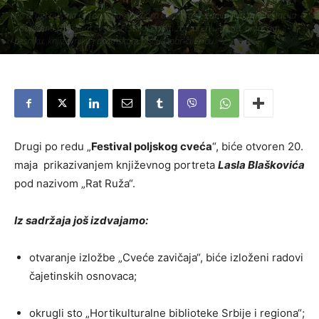
Po drugi put, na obroncima Zlatibora održava se zanimljiva minifestacija
posvećena poljskom cveću. Festival će biti zatvoren u sredu, omažom
pesniku, književniku i dramskom piscu Dobrici Eriću.
Piše:
Užice Media
-
19. мај 2019.
608
Drugi po redu „
Festival poljskog cveća
“, biće otvoren 20.
maja prikazivanjem književnog portreta
Lasla Blaškovića
pod nazivom „Rat Ruža“.
Iz sadržaja još izdvajamo:
otvaranje izložbe „Cveće zavičaja“, biće izloženi radovi
čajetinskih osnovaca;
okrugli sto „Hortikulturalne biblioteke Srbije i regiona“;