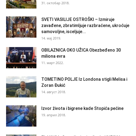
31. октобар 2018.
SVETI VASILIJE OSTROŠKI – Izmiruje
zavađene, zbratimljuje razbraćene, ukroćuje
samovoljne, isceljuje...
14. мај 2019.
OBILAZNICA OKO UŽICA Obezbeđeno 30
miliona evra
11. март 2022.
TOMETINO POLJE Iz Londona stigli Melisa i
Zoran Đukić
14. август 2018.
Izvor života i bigrene kade Stopića pećine
19. април 2018.