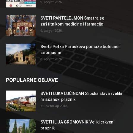
9. август 2026.
SVETI PANTELEJMON Smatra se
zaštitnikom medicine i farmacije
9. август 2026.
Sveta Petka Paraskeva pomaže bolesne i
siromašne
8. август 2026.
POPULARNE OBJAVE
SVETI LUKA LUČINDAN Srpska slava i veliki
hrišćanski praznik
31. октобар 2018.
SVETI ILIJA GROMOVNIK Veliki crkveni
praznik