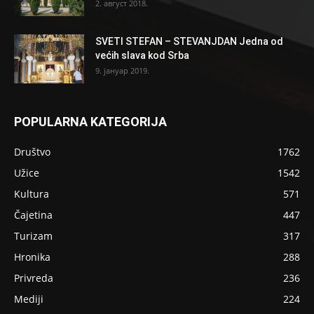
2. август 2018.
SVETI STEFAN – STEVANJDAN Jedna od
većih slava kod Srba
9. јануар 2019.
POPULARNA KATEGORIJA
Društvo
1762
Užice
1542
Kultura
571
Čajetina
447
Turizam
317
Hronika
288
Privreda
236
Mediji
224