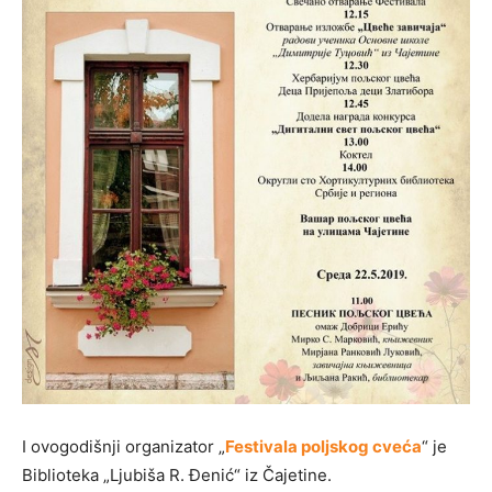
I ovogodišnji organizator „
Festivala poljskog cveća
“ je
Biblioteka „Ljubiša R. Đenić“ iz Čajetine.