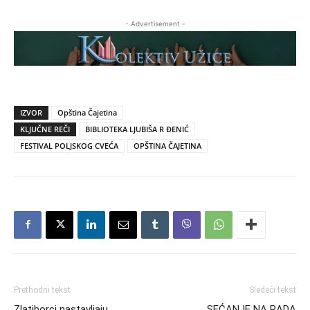
- Advertisement -
IZVOR
Opština Čajetina
KLJUČNE REČI
BIBLIOTEKA LJUBIŠA R ĐENIĆ
FESTIVAL POLJSKOG CVEĆA
OPŠTINA ČAJETINA
Prethodni tekst
Sledeći tekst
Zlatiborci nastavljaju
SEĆANJE NA RADA