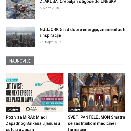
ZLAKUSA: Crepuljari stigoše do UNESKA
8. март 2018.
NJUJORK Grad dobre energije, znamenitosti
i inspiracije
26. март 2019.
NAJNOVIJE
Društvo
Društvo
Poziv za MIRAI: Mladi
SVETI PANTELEJMON Smatra
Zapadnog Balkana u januaru
se zaštitnikom medicine i
putuju u Japan
farmacije