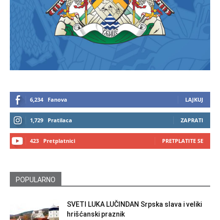
6,234
Fanova
LAJKUJ
1,729
Pratilaca
ZAPRATI
423
Pretplatnici
PRETPLATITE SE
POPULARNO
SVETI LUKA LUČINDAN Srpska slava i veliki
hrišćanski praznik