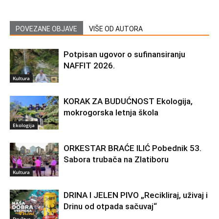
POVEZANE OBJAVE
VIŠE OD AUTORA
Potpisan ugovor o sufinansiranju
NAFFIT 2026.
Kultura
KORAK ZA BUDUĆNOST Ekologija,
mokrogorska letnja škola
Ekologija
ORKESTAR BRAĆE ILIĆ Pobednik 53.
Sabora trubača na Zlatiboru
Kultura
DRINA I JELEN PIVO „Recikliraj, uživaj i
Drinu od otpada sačuvaj“
Društvo