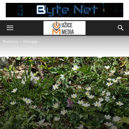
Naslovna
Ekologija
Čajetina
Ekologija
DRUGI ZLATIBORSKI FESTIVAL
POLJSKOG CVEĆA