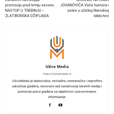
promociju pred letnju sezonu
JOVANOVIĆA Veče humora i
NASTUP U TREBINJU –
satire u užičkoj Narodnoj
ZLATIBORSKA DŽIPIJADA
biblioteci
Užice Media
https://uzicemedia.rs
UžiceMedia je dobrovoljno, nevladino, nestranačko i neprofitno
udruženje građana, osnovano radi osnaživanja lokalnih medija i
promocije prava građana na objektivno i pravovremeno
informisanje.