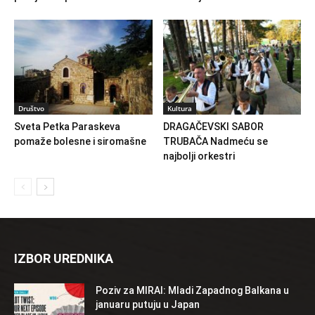
Društvo
Kultura
Sveta Petka Paraskeva
DRAGAČEVSKI SABOR
pomaže bolesne i siromašne
TRUBAČA Nadmeću se
najbolji orkestri
IZBOR UREDNIKA
Poziv za MIRAI: Mladi Zapadnog Balkana u
januaru putuju u Japan