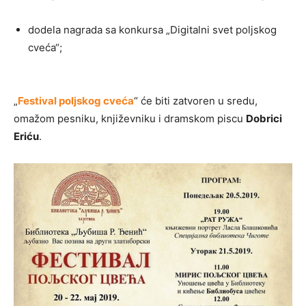
dodela nagrada sa konkursa „Digitalni svet poljskog
cveća“;
„
Festival poljskog cveća
“ će biti zatvoren u sredu,
omažom pesniku, književniku i dramskom piscu
Dobrici
Eriću
.