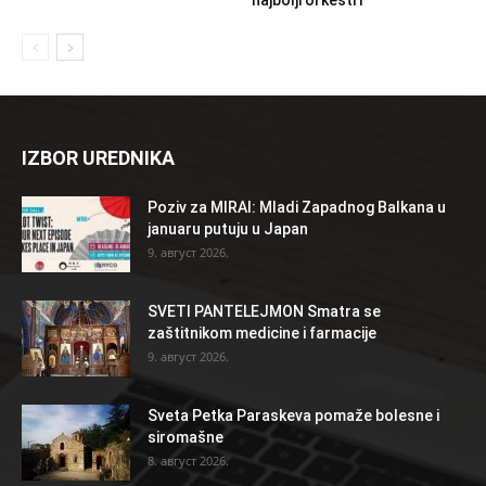
IZBOR UREDNIKA
Poziv za MIRAI: Mladi Zapadnog Balkana u
januaru putuju u Japan
9. август 2026.
SVETI PANTELEJMON Smatra se
zaštitnikom medicine i farmacije
9. август 2026.
Sveta Petka Paraskeva pomaže bolesne i
siromašne
8. август 2026.