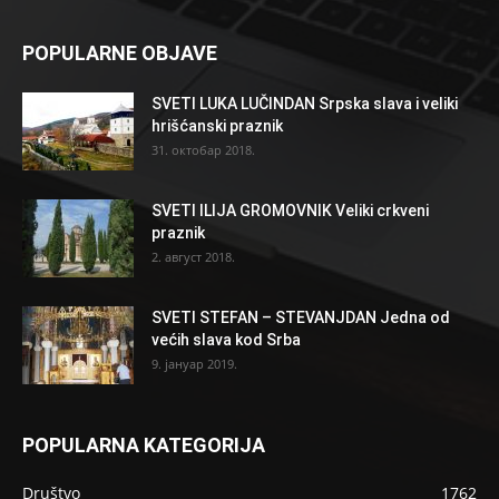
POPULARNE OBJAVE
SVETI LUKA LUČINDAN Srpska slava i veliki
hrišćanski praznik
31. октобар 2018.
SVETI ILIJA GROMOVNIK Veliki crkveni
praznik
2. август 2018.
SVETI STEFAN – STEVANJDAN Jedna od
većih slava kod Srba
9. јануар 2019.
POPULARNA KATEGORIJA
Društvo
1762