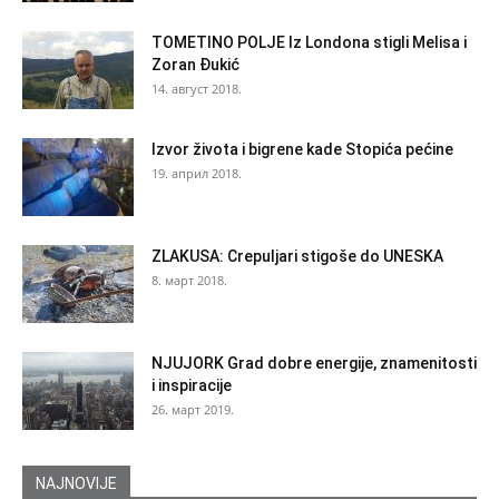
TOMETINO POLJE Iz Londona stigli Melisa i
Zoran Đukić
14. август 2018.
Izvor života i bigrene kade Stopića pećine
19. април 2018.
ZLAKUSA: Crepuljari stigoše do UNESKA
8. март 2018.
NJUJORK Grad dobre energije, znamenitosti
i inspiracije
26. март 2019.
NAJNOVIJE