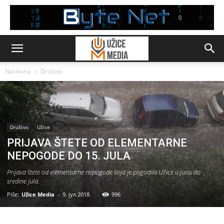
Naslovna
Društvo
Društvo
Užice
PRIJAVA ŠTETE OD ELEMENTARNE
NEPOGODE DO 15. JULA
Prijava štete od elementarne nepogode koja je pogodila Užice u junu do
sredine jula.
Piše:
Užice Media
-
9. јул 2018.
996