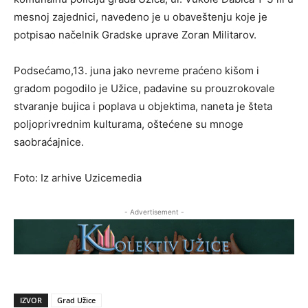
mesnoj zajednici, navedeno je u obaveštenju koje je
potpisao načelnik Gradske uprave Zoran Militarov.
Podsećamo,13. juna jako nevreme praćeno kišom i
gradom pogodilo je Užice, padavine su prouzrokovale
stvaranje bujica i poplava u objektima, naneta je šteta
poljoprivrednim kulturama, oštećene su mnoge
saobraćajnice.
Foto: Iz arhive Uzicemedia
- Advertisement -
IZVOR
Grad Užice