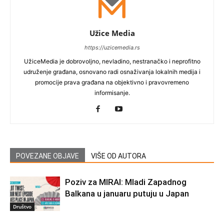
Užice Media
https://uzicemedia.rs
UžiceMedia je dobrovoljno, nevladino, nestranačko i neprofitno
udruženje građana, osnovano radi osnaživanja lokalnih medija i
promocije prava građana na objektivno i pravovremeno
informisanje.
POVEZANE OBJAVE
VIŠE OD AUTORA
Poziv za MIRAI: Mladi Zapadnog
Balkana u januaru putuju u Japan
Društvo