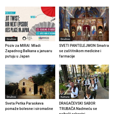
Društvo
Društvo
Poziv za MIRAI: Mladi
SVETI PANTELEJMON Smatra
Zapadnog Balkana u januaru
se zaštitnikom medicine i
putuju u Japan
farmacije
Društvo
Kultura
Sveta Petka Paraskeva
DRAGAČEVSKI SABOR
pomaže bolesne i siromašne
TRUBAČA Nadmeću se
najbolji orkestri