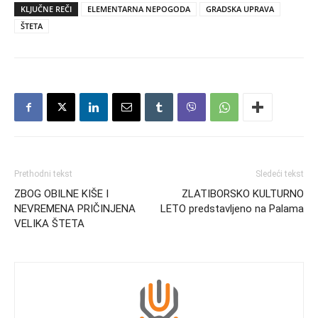
KLJUČNE REČI
ELEMENTARNA NEPOGODA
GRADSKA UPRAVA
ŠTETA
Prethodni tekst
Sledeći tekst
ZBOG OBILNE KIŠE I
ZLATIBORSKO KULTURNO
NEVREMENA PRIČINJENA
LETO predstavljeno na Palama
VELIKA ŠTETA