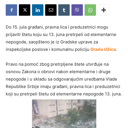
Do 15. jula građani, pravna lica i preduzetnici mogu
prijaviti štetu koju su 13. juna pretrpeli od elementarne
nepogode, saopšteno je iz Gradske uprave za
inspekcijske poslove i komunalnu policiju
Grada Užica
.
Pravo na pomoć zbog pretrpljene štete utvrđuje na
osnovu Zakona o obnovi nakon elementarne i druge
nepogode i u skladu sa odgovarajućim uredbama Vlade
Republike Srbije imaju građani, pravna lica i preduzetnici
koji su pretrpeli štetu od elementarne nepogode 13. juna.