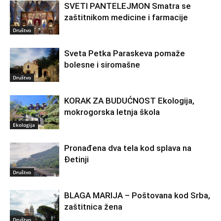
SVETI PANTELEJMON Smatra se
zaštitnikom medicine i farmacije
Društvo
Sveta Petka Paraskeva pomaže
bolesne i siromašne
Društvo
KORAK ZA BUDUĆNOST Ekologija,
mokrogorska letnja škola
Ekologija
Pronađena dva tela kod splava na
Đetinji
Društvo
BLAGA MARIJA – Poštovana kod Srba,
zaštitnica žena
Društvo