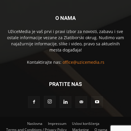
O NAMA
UžiceMedia je vaš prvi i pravi izbor za novosti, zabavu i sve
ostale informacije vezane za Zlatiborski okrug. Nudimo vam
najažurnije informacije, slike i video, pravo sa aktuelnih
mesta događaja!
Kontaktirajte nas:
office@uzicemedia.rs
PRATITE NAS
Naslovna
Impressum
Uslovi korišćenja
Terms and Conditions / Privacy Policy
Marketing
O nama
Kontakt