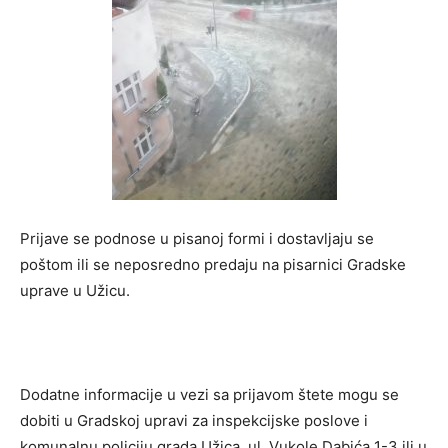
Prijave se podnose u pisanoj formi i dostavljaju se
poštom ili se neposredno predaju na pisarnici Gradske
uprave u Užicu.
Dodatne informacije u vezi sa prijavom štete mogu se
dobiti u Gradskoj upravi za inspekcijske poslove i
komunalnu policiju grada Užica, ul. Vukole Dabića 1-3 ili u