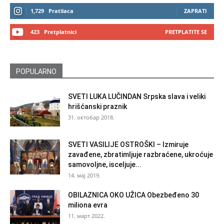
1,729
Pratilaca
ZAPRATI
423
Pretplatnici
PRETPLATITE SE
POPULARNO
SVETI LUKA LUČINDAN Srpska slava i veliki
hrišćanski praznik
31. октобар 2018.
SVETI VASILIJE OSTROŠKI – Izmiruje
zavađene, zbratimljuje razbraćene, ukroćuje
samovoljne, isceljuje...
14. мај 2019.
OBILAZNICA OKO UŽICA Obezbeđeno 30
miliona evra
11. март 2022.