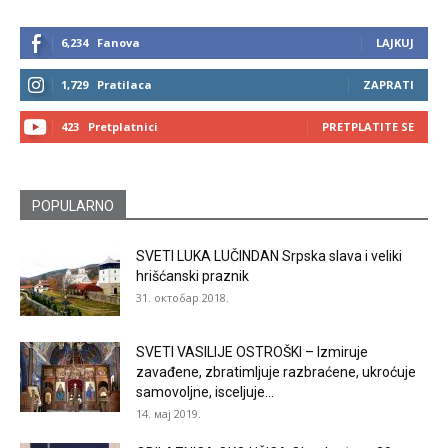
6,234
Fanova
LAJKUJ
1,729
Pratilaca
ZAPRATI
423
Pretplatnici
PRETPLATITE SE
POPULARNO
SVETI LUKA LUČINDAN Srpska slava i veliki
hrišćanski praznik
31. октобар 2018.
SVETI VASILIJE OSTROŠKI – Izmiruje
zavađene, zbratimljuje razbraćene, ukroćuje
samovoljne, isceljuje...
14. мај 2019.