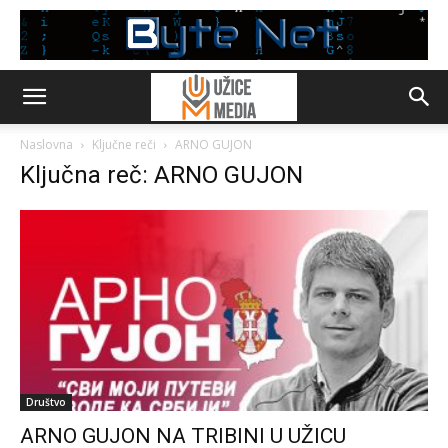
Naslovna
Ključne reči
ARNO GUJON
Ključna reč: ARNO GUJON
Društvo
ARNO GUJON NA TRIBINI U UŽICU