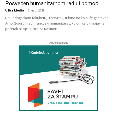
Posvećen humanitarnom radu i pomoći...
Užice Media
-
6. март 2019.
Na Pedagoškom fakultetu, u četvrtak, tribina na kojoj će gostovati
Arno Gujon, mladi francuski humanitarac, kojom će biti najavljen
početak akcije "Užice za Kosmet".
- Advertisement -