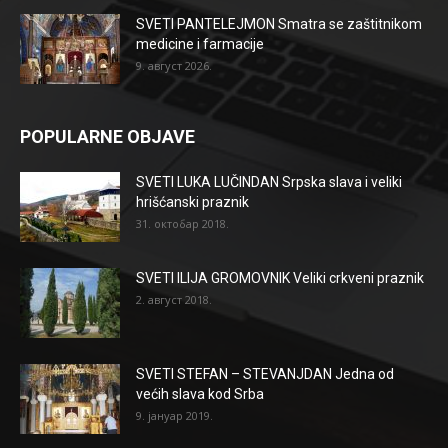
SVETI PANTELEJMON Smatra se zaštitnikom
medicine i farmacije
9. август 2026.
POPULARNE OBJAVE
SVETI LUKA LUČINDAN Srpska slava i veliki
hrišćanski praznik
31. октобар 2018.
SVETI ILIJA GROMOVNIK Veliki crkveni praznik
2. август 2018.
SVETI STEFAN – STEVANJDAN Jedna od
većih slava kod Srba
9. јануар 2019.