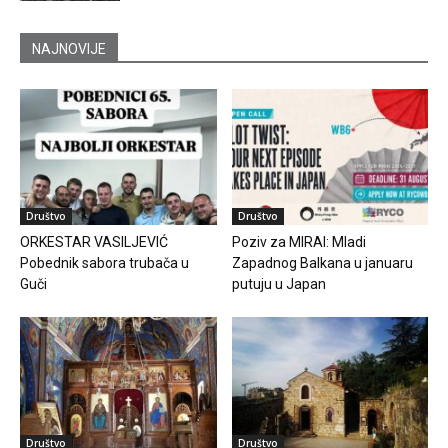
NAJNOVIJE
Društvo
Društvo
ORKESTAR VASILJEVIĆ
Poziv za MIRAI: Mladi
Pobednik sabora trubača u
Zapadnog Balkana u januaru
Guči
putuju u Japan
Društvo
Društvo