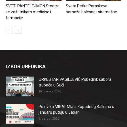
SVETI PANTELEJMON Smatra
Sveta Petka Paraskeva
se zaštitnikom medicine i
pomaže bolesne i siromašne
farmacije
IZBOR UREDNIKA
ORKESTAR VASILJEVIĆ Pobednik sabora
trubača u Guči
10. август 2026.
Poziv za MIRAI: Mladi Zapadnog Balkana u
januaru putuju u Japan
9. август 2026.