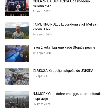
OBILAZNICA OKO UŽICA Obezbeđeno 30
miliona evra
11. март 2022.
TOMETINO POLJE Iz Londona stigli Melisa i
Zoran Đukić
14. август 2018.
Izvor života i bigrene kade Stopića pećine
19. април 2018.
ZLAKUSA: Crepuljari stigoše do UNESKA
8. март 2018.
NJUJORK Grad dobre energije, znamenitosti i
inspiracije
26. март 2019.