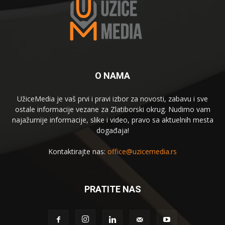
O NAMA
UžiceMedia je vaš prvi i pravi izbor za novosti, zabavu i sve
ostale informacije vezane za Zlatiborski okrug. Nudimo vam
najažurnije informacije, slike i video, pravo sa aktuelnih mesta
događaja!
Kontaktirajte nas:
office@uzicemedia.rs
PRATITE NAS