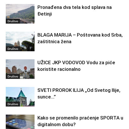
Pronađena dva tela kod splava na
Đetinji
Društvo
BLAGA MARIJA – Poštovana kod Srba,
zaštitnica žena
Društvo
UŽICE JKP VODOVOD Vodu za piće
koristite racionalno
Društvo
SVETI PROROK ILIJA „Od Svetog Ilije,
sunce…”
Društvo
Kako se promenilo praćenje SPORTA u
digitalnom dobu?