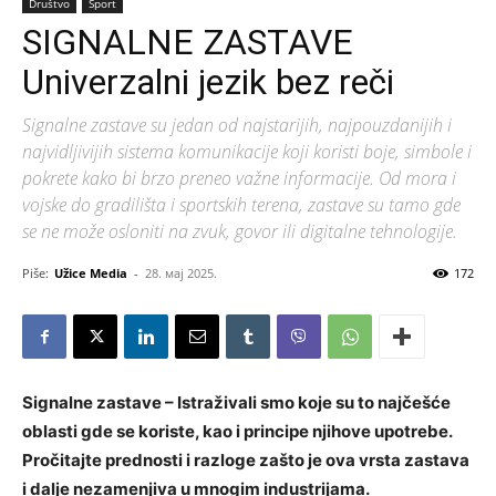
Društvo
Sport
SIGNALNE ZASTAVE
Univerzalni jezik bez reči
Signalne zastave su jedan od najstarijih, najpouzdanijih i
najvidljivijih sistema komunikacije koji koristi boje, simbole i
pokrete kako bi brzo preneo važne informacije. Od mora i
vojske do gradilišta i sportskih terena, zastave su tamo gde
se ne može osloniti na zvuk, govor ili digitalne tehnologije.
Piše:
Užice Media
-
28. мај 2025.
172
Signalne zastave – Istraživali smo koje su to najčešće
oblasti gde se koriste, kao i principe njihove upotrebe.
Pročitajte prednosti i razloge zašto je ova vrsta zastava
i dalje nezamenjiva u mnogim industrijama.