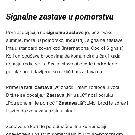
Signalne zastave u pomorstvu
Prva asocijacija na
signalne zastave
je, bez svake
sumnje, more. U pomorskoj industriji, signalne zastave
imaju standardizovan kod (International Cod of Signals).
Koji omogućava brodovima da komuniciraju čak i kada
nemaju radio vezu. Svako slovo abecede i određene
poruke predstavljene su različitim zastavama.
Primera radi,
zastava „A“
znači: „Imam ronioce u vodi.
Držite se podalje.“
Zastava „N“
uz
„C“
nosi poruku:
„Potrebna mi je pomoć.“
Zastava „Q“
: „Moj brod je zdrav i
tražim dozvolu za ulazak u luku.“
Zastave se koriste pojedinačno ili u kombinaciji i
obavezne su na svim komercijalnim i vojno-pomorskim