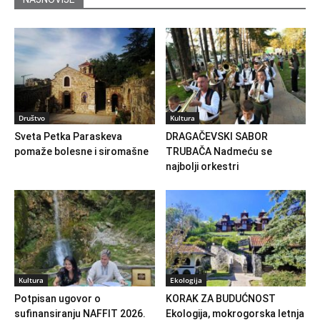
Društvo
Kultura
Sveta Petka Paraskeva
DRAGAČEVSKI SABOR
pomaže bolesne i siromašne
TRUBAČA Nadmeću se
najbolji orkestri
Kultura
Ekologija
Potpisan ugovor o
KORAK ZA BUDUĆNOST
sufinansiranju NAFFIT 2026.
Ekologija, mokrogorska letnja