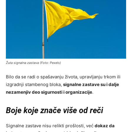
Žuta signalna zastava (Foto: Pexels)
Bilo da se radi o spašavanju života, upravljanju trkom ili
izgradnji stambenog bloka,
signalne zastave su i dalje
nezamenjiv deo sigurnosti i organizacije
.
Boje koje znače više od reči
Signalne zastave nisu relikti prošlosti, već
dokaz da