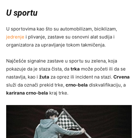
U sportu
U sportovima kao što su automobilizam, biciklizam,
jedrenje
i plivanje, zastave su osnovni alat sudija i
organizatora za upravljanje tokom takmičenja.
Najčešće signalne zastave u sportu su zelena, koja
pokazuje da je staza čista, da
trka
može početi ili da se
nastavlja, kao i
žuta
za oprez ili incident na stazi.
Crvena
služi da označi prekid trke,
crno-bela
diskvalifikaciju, a
karirana crno-bela
kraj trke.