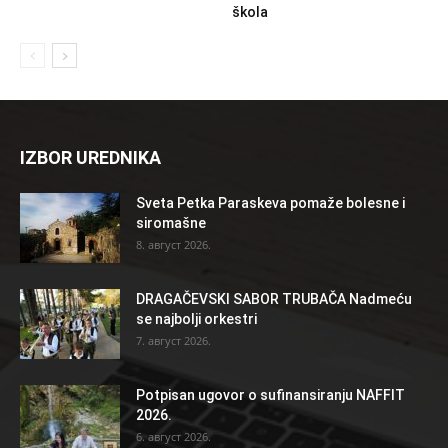
škola
IZBOR UREDNIKA
Sveta Petka Paraskeva pomaže bolesne i
siromašne
8. август 2026.
DRAGAČEVSKI SABOR TRUBAČA Nadmeću
se najbolji orkestri
7. август 2026.
Potpisan ugovor o sufinansiranju NAFFIT
2026.
6. август 2026.