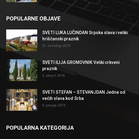
POPULARNE OBJAVE
SVETI LUKA LUČINDAN Srpska slava i veliki
hrišćanski praznik
31. октобар 2018.
SVETI ILIJA GROMOVNIK Veliki crkveni
praznik
2. август 2018.
SVETI STEFAN – STEVANJDAN Jedna od
većih slava kod Srba
9. јануар 2019.
POPULARNA KATEGORIJA