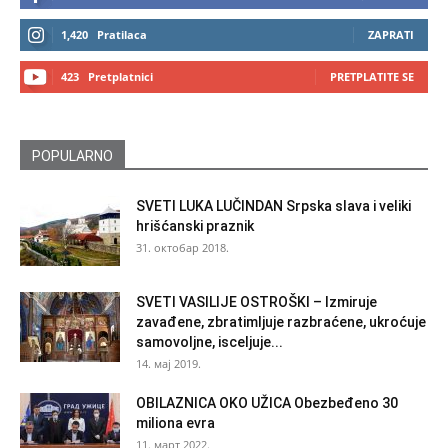
1,420
Pratilaca
ZAPRATI
423
Pretplatnici
PRETPLATITE SE
POPULARNO
SVETI LUKA LUČINDAN Srpska slava i veliki
hrišćanski praznik
31. октобар 2018.
SVETI VASILIJE OSTROŠKI – Izmiruje
zavađene, zbratimljuje razbraćene, ukroćuje
samovoljne, isceljuje...
14. мај 2019.
OBILAZNICA OKO UŽICA Obezbeđeno 30
miliona evra
11. март 2022.