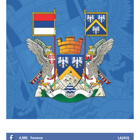
4,885
Fanova
LAJKUJ