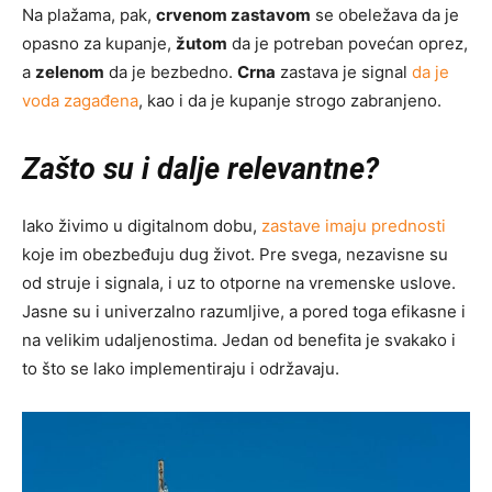
Na plažama, pak,
crvenom zastavom
se obeležava da je
opasno za kupanje,
žutom
da je potreban povećan oprez,
a
zelenom
da je bezbedno.
Crna
zastava je signal
da je
voda zagađena
, kao i da je kupanje strogo zabranjeno.
Zašto su i dalje relevantne?
Iako živimo u digitalnom dobu,
zastave imaju prednosti
koje im obezbeđuju dug život. Pre svega, nezavisne su
od struje i signala, i uz to otporne na vremenske uslove.
Jasne su i univerzalno razumljive, a pored toga efikasne i
na velikim udaljenostima. Jedan od benefita je svakako i
to što se lako implementiraju i održavaju.