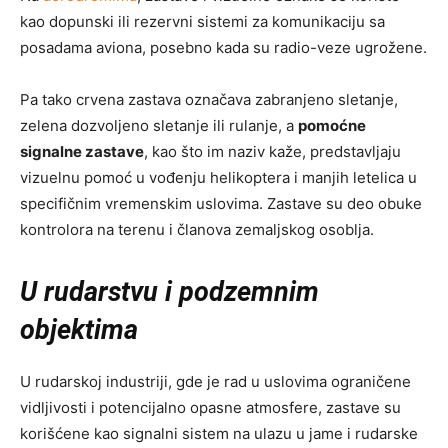
kao dopunski ili rezervni sistemi za komunikaciju sa
posadama aviona, posebno kada su radio-veze ugrožene.
Pa tako crvena zastava označava zabranjeno sletanje,
zelena dozvoljeno sletanje ili rulanje, a
pomoćne
signalne zastave
, kao što im naziv kaže, predstavljaju
vizuelnu pomoć u vođenju helikoptera i manjih letelica u
specifičnim vremenskim uslovima. Zastave su deo obuke
kontrolora na terenu i članova zemaljskog osoblja.
U rudarstvu i podzemnim
objektima
U rudarskoj industriji, gde je rad u uslovima ograničene
vidljivosti i potencijalno opasne atmosfere, zastave su
korišćene kao signalni sistem na ulazu u jame i rudarske