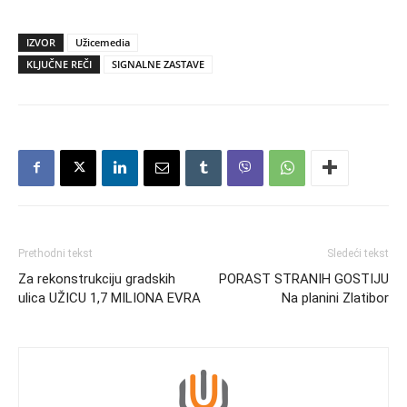
IZVOR
Užicemedia
KLJUČNE REČI
SIGNALNE ZASTAVE
Prethodni tekst
Sledeći tekst
Za rekonstrukciju gradskih
PORAST STRANIH GOSTIJU
ulica UŽICU 1,7 MILIONA EVRA
Na planini Zlatibor