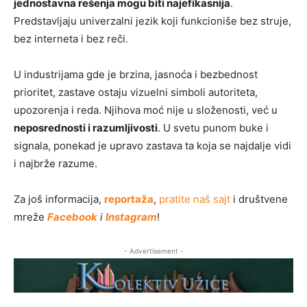
jednostavna rešenja mogu biti najefikasnija
.
Predstavljaju univerzalni jezik koji funkcioniše bez struje,
bez interneta i bez reči.
U industrijama gde je brzina, jasnoća i bezbednost
prioritet, zastave ostaju vizuelni simboli autoriteta,
upozorenja i reda. Njihova moć nije u složenosti, već u
neposrednosti i razumljivosti
. U svetu punom buke i
signala, ponekad je upravo zastava ta koja se najdalje vidi
i najbrže razume.
Za još informacija,
reportaža
,
pratite naš sajt
i društvene
mreže
Facebook
i
Instagram
!
- Advertisement -