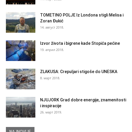
TOMETINO POLJE Iz Londona stigli Melisa i
Zoran Đukić
14. август 2018.
Izvor života i bigrene kade Stopića pećine
19. април 2018.
ZLAKUSA: Crepuljari stigoše do UNESKA
8. март 2018.
NJUJORK Grad dobre energije, znamenitosti
i inspiracije
26. март 2019.
NAJNOVIJE