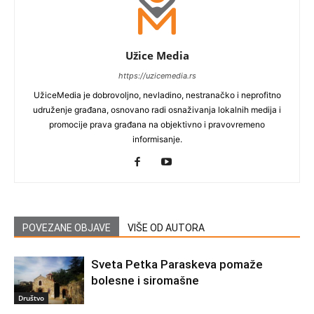
Užice Media
https://uzicemedia.rs
UžiceMedia je dobrovoljno, nevladino, nestranačko i neprofitno
udruženje građana, osnovano radi osnaživanja lokalnih medija i
promocije prava građana na objektivno i pravovremeno
informisanje.
POVEZANE OBJAVE
VIŠE OD AUTORA
Sveta Petka Paraskeva pomaže
bolesne i siromašne
Društvo