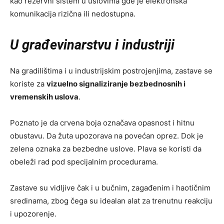
kao rezervni sistem u uslovima gde je elektronska
komunikacija rizična ili nedostupna.
U građevinarstvu i industriji
Na gradilištima i u industrijskim postrojenjima, zastave se
koriste za
vizuelno signaliziranje bezbednosnih i
vremenskih uslova
.
Poznato je da crvena boja označava opasnost i hitnu
obustavu. Da žuta upozorava na povećan oprez. Dok je
zelena oznaka za bezbedne uslove. Plava se koristi da
obeleži rad pod specijalnim procedurama.
Zastave su vidljive čak i u bučnim, zagađenim i haotičnim
sredinama, zbog čega su idealan alat za trenutnu reakciju
i upozorenje.