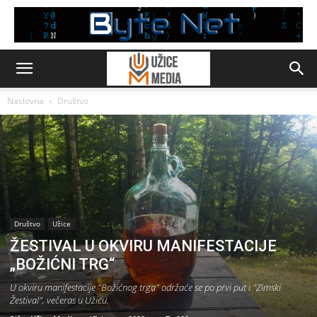
Naslovna
Društvo
Društvo
Užice
ŽESTIVAL U OKVIRU MANIFESTACIJE
„BOŽIĆNI TRG“
U okviru manifestacije "Božićnog trga" održaće se po prvi put i "Zimski
Žestival", večeras u Užicu.