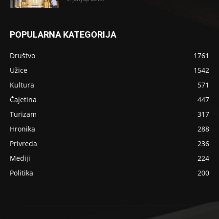
POPULARNA KATEGORIJA
Društvo
1761
Užice
1542
Kultura
571
Čajetina
447
Turizam
317
Hronika
288
Privreda
236
Mediji
224
Politika
200