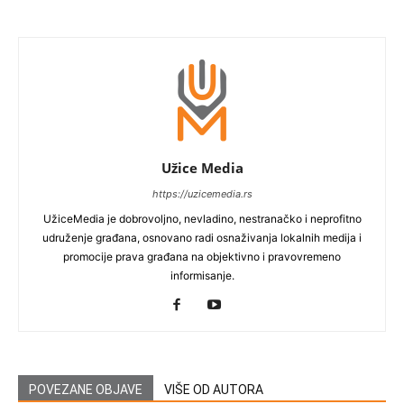
Užice Media
https://uzicemedia.rs
UžiceMedia je dobrovoljno, nevladino, nestranačko i neprofitno
udruženje građana, osnovano radi osnaživanja lokalnih medija i
promocije prava građana na objektivno i pravovremeno
informisanje.
POVEZANE OBJAVE
VIŠE OD AUTORA