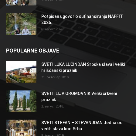
Potpisan ugovor o sufinansiranju NAFFIT
2026.
6. август 2026.
POPULARNE OBJAVE
SVETI LUKA LUČINDAN Srpska slava i veliki
hrišćanski praznik
31. октобар 2018.
SVETI ILIJA GROMOVNIK Veliki crkveni
praznik
2. август 2018.
SVETI STEFAN – STEVANJDAN Jedna od
većih slava kod Srba
9. јануар 2019.