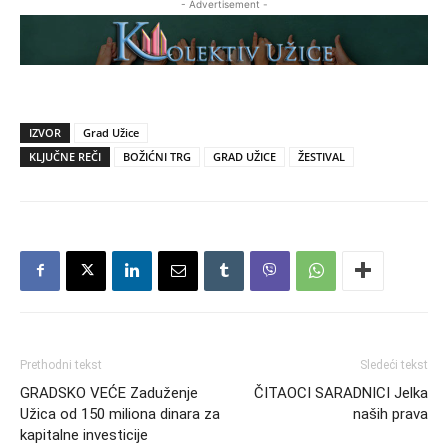
- Advertisement -
IZVOR
Grad Užice
KLJUČNE REČI
BOŽIĆNI TRG
GRAD UŽICE
ŽESTIVAL
Prethodni tekst
Sledeći tekst
GRADSKO VEĆE Zaduženje
ČITAOCI SARADNICI Jelka
Užica od 150 miliona dinara za
naših prava
kapitalne investicije