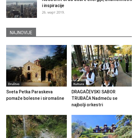
i inspiracije
26. март 2019.
NAJNOVIJE
Društvo
Kultura
Sveta Petka Paraskeva
DRAGAČEVSKI SABOR
pomaže bolesne i siromašne
TRUBAČA Nadmeću se
najbolji orkestri