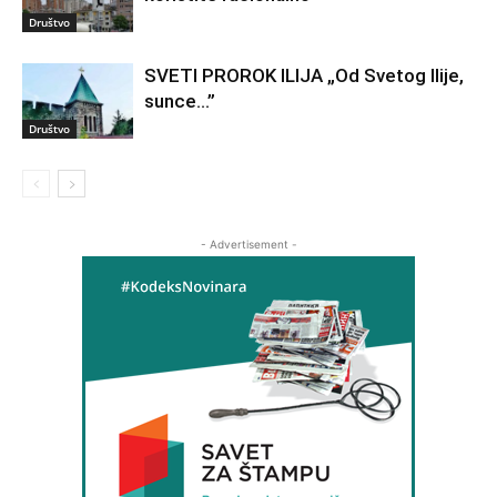
Društvo
SVETI PROROK ILIJA „Od Svetog Ilije,
sunce…”
Društvo
- Advertisement -