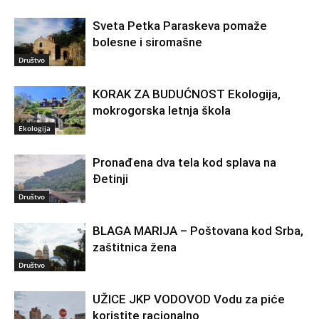
Sveta Petka Paraskeva pomaže
bolesne i siromašne
Društvo
KORAK ZA BUDUĆNOST Ekologija,
mokrogorska letnja škola
Ekologija
Pronađena dva tela kod splava na
Đetinji
Društvo
BLAGA MARIJA – Poštovana kod Srba,
zaštitnica žena
Društvo
UŽICE JKP VODOVOD Vodu za piće
koristite racionalno