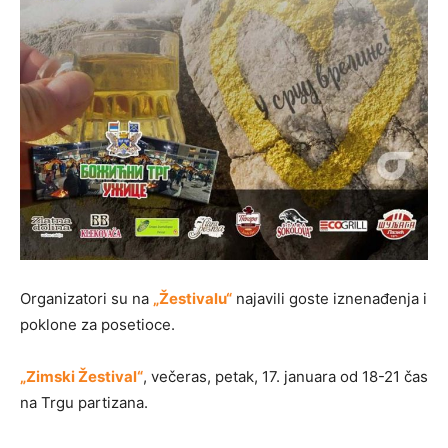
Organizatori su na
„Žestivalu“
najavili goste iznenađenja i
poklone za posetioce.
„Zimski Žestival“
, večeras, petak, 17. januara od 18-21 čas
na Trgu partizana.