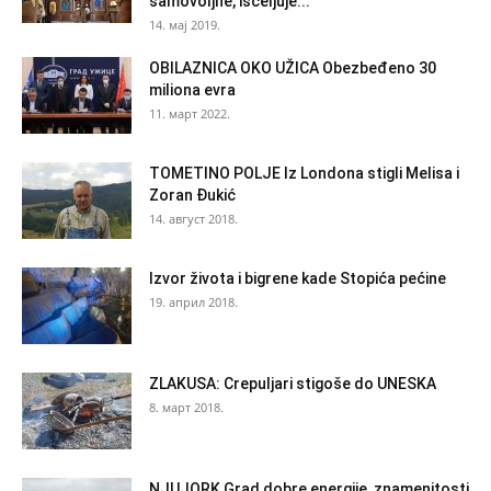
samovoljne, isceljuje...
14. мај 2019.
OBILAZNICA OKO UŽICA Obezbeđeno 30
miliona evra
11. март 2022.
TOMETINO POLJE Iz Londona stigli Melisa i
Zoran Đukić
14. август 2018.
Izvor života i bigrene kade Stopića pećine
19. април 2018.
ZLAKUSA: Crepuljari stigoše do UNESKA
8. март 2018.
NJUJORK Grad dobre energije, znamenitosti