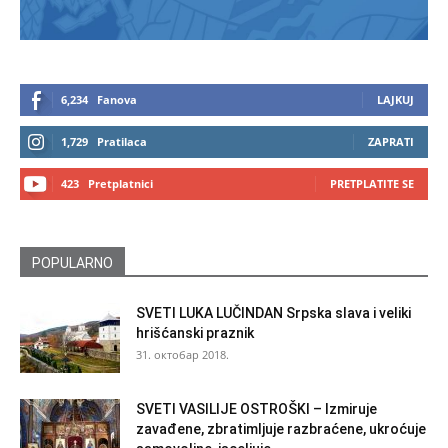
6,234
Fanova
LAJKUJ
1,729
Pratilaca
ZAPRATI
423
Pretplatnici
PRETPLATITE SE
POPULARNO
SVETI LUKA LUČINDAN Srpska slava i veliki
hrišćanski praznik
31. октобар 2018.
SVETI VASILIJE OSTROŠKI – Izmiruje
zavađene, zbratimljuje razbraćene, ukroćuje