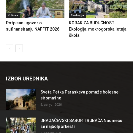
Kultura
Ekologija
Potpisan ugovor o
KORAK ZA BUDUĆNOST
sufinansiranju NAFFIT 2026.
Ekologija, mokrogorska letnja
škola
IZBOR UREDNIKA
Sveta Petka Paraskeva pomaže bolesne i
siromašne
8. август 2026.
DRAGAČEVSKI SABOR TRUBAČA Nadmeću
se najbolji orkestri
7. август 2026.