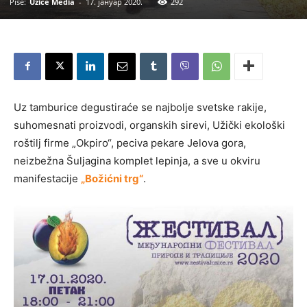
Piše:
Užice Media
-
17. јануар 2020.
292
Uz tamburice degustiraće se najbolje svetske rakije,
suhomesnati proizvodi, organskih sirevi, Užički ekološki
roštilj firme „Okpiro“, peciva pekare Jelova gora,
neizbežna Šuljagina komplet lepinja, a sve u okviru
manifestacije
„Božićni trg“
.