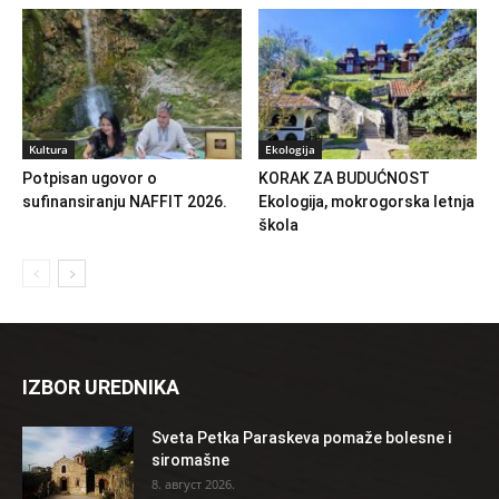
Kultura
Ekologija
Potpisan ugovor o
KORAK ZA BUDUĆNOST
sufinansiranju NAFFIT 2026.
Ekologija, mokrogorska letnja
škola
IZBOR UREDNIKA
Sveta Petka Paraskeva pomaže bolesne i
siromašne
8. август 2026.