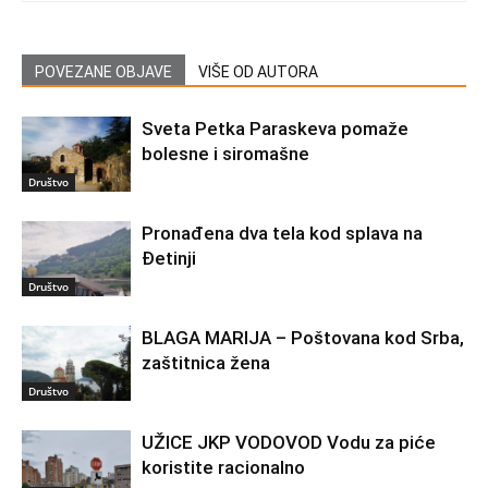
POVEZANE OBJAVE
VIŠE OD AUTORA
Sveta Petka Paraskeva pomaže
bolesne i siromašne
Društvo
Pronađena dva tela kod splava na
Đetinji
Društvo
BLAGA MARIJA – Poštovana kod Srba,
zaštitnica žena
Društvo
UŽICE JKP VODOVOD Vodu za piće
koristite racionalno