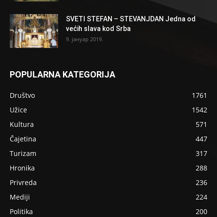
SVETI STEFAN – STEVANJDAN Jedna od
većih slava kod Srba
9. јануар 2019.
POPULARNA KATEGORIJA
Društvo
1761
Užice
1542
Kultura
571
Čajetina
447
Turizam
317
Hronika
288
Privreda
236
Mediji
224
Politika
200