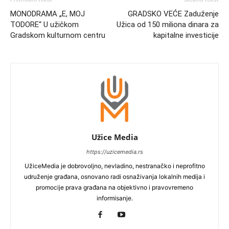
MONODRAMA „E, MOJ
GRADSKO VEĆE Zaduženje
TODORE“ U užičkom
Užica od 150 miliona dinara za
Gradskom kulturnom centru
kapitalne investicije
Užice Media
https://uzicemedia.rs
UžiceMedia je dobrovoljno, nevladino, nestranačko i neprofitno
udruženje građana, osnovano radi osnaživanja lokalnih medija i
promocije prava građana na objektivno i pravovremeno
informisanje.