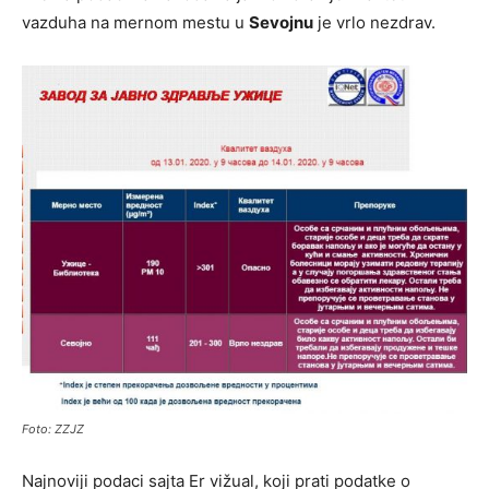
vazduha na mernom mestu u
Sevojnu
je vrlo nezdrav.
Foto: ZZJZ
Najnoviji podaci sajta Er vižual, koji prati podatke o