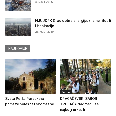
8. март 2018.
NJUJORK Grad dobre energije, znamenitosti
i inspiracije
26. март 2019.
NAJNOVIJE
Društvo
Kultura
Sveta Petka Paraskeva
DRAGAČEVSKI SABOR
pomaže bolesne i siromašne
TRUBAČA Nadmeću se
najbolji orkestri