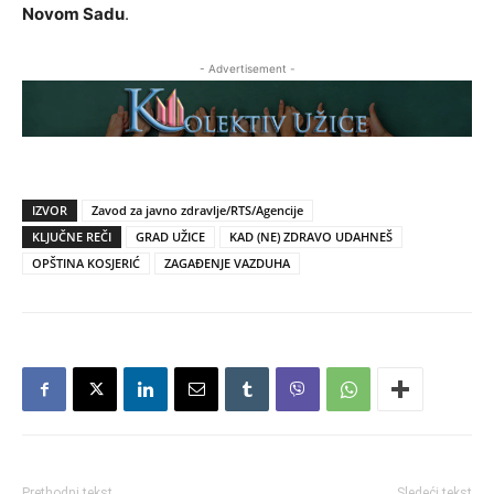
Novom Sadu
.
- Advertisement -
IZVOR
Zavod za javno zdravlje/RTS/Agencije
KLJUČNE REČI
GRAD UŽICE
KAD (NE) ZDRAVO UDAHNEŠ
OPŠTINA KOSJERIĆ
ZAGAĐENJE VAZDUHA
Prethodni tekst
Sledeći tekst