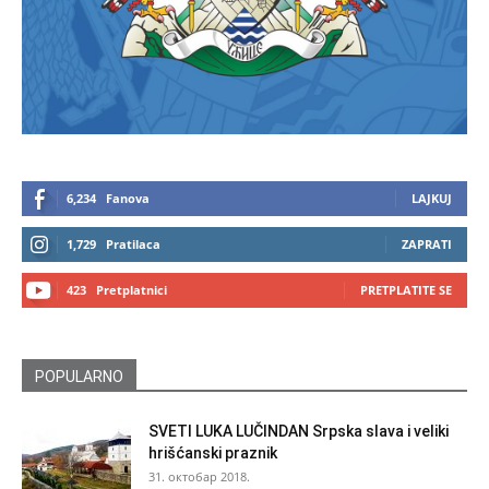
6,234
Fanova
LAJKUJ
1,729
Pratilaca
ZAPRATI
423
Pretplatnici
PRETPLATITE SE
POPULARNO
SVETI LUKA LUČINDAN Srpska slava i veliki
hrišćanski praznik
31. октобар 2018.