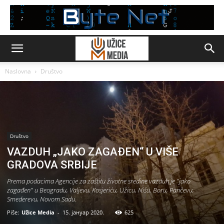
Naslovna
Društvo
Društvo
VAZDUH „JAKO ZAGAĐEN“ U VIŠE
GRADOVA SRBIJE
Prema podacima Agencije za zaštitu životne sredine vazduh je "jako
zagađen" u Beogradu, Valjevu, Kosjeriću, Užicu, Nišu, Boru, Pančevu,
Smederevu, Novom Sadu.
Piše:
Užice Media
-
15. јануар 2020.
625