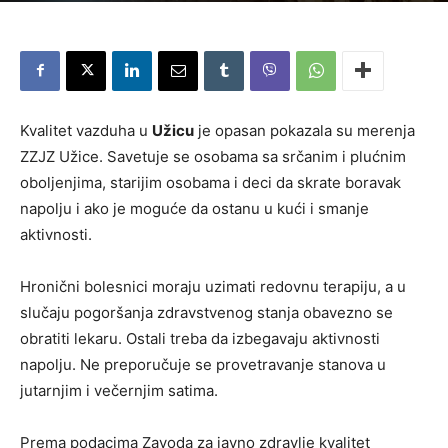
Kvalitet vazduha u
Užicu
je opasan pokazala su merenja
ZZJZ Užice. Savetuje se osobama sa srčanim i plućnim
oboljenjima, starijim osobama i deci da skrate boravak
napolju i ako je moguće da ostanu u kući i smanje
aktivnosti.
Hronični bolesnici moraju uzimati redovnu terapiju, a u
slučaju pogoršanja zdravstvenog stanja obavezno se
obratiti lekaru. Ostali treba da izbegavaju aktivnosti
napolju. Ne preporučuje se provetravanje stanova u
jutarnjim i večernjim satima.
Prema podacima Zavoda za javno zdravlje kvalitet