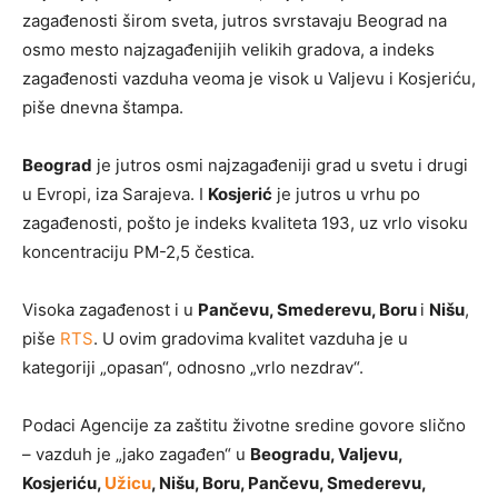
zagađenosti širom sveta, jutros svrstavaju Beograd na
osmo mesto najzagađenijih velikih gradova, a indeks
zagađenosti vazduha veoma je visok u Valjevu i Kosjeriću,
piše dnevna štampa.
Beograd
je jutros osmi najzagađeniji grad u svetu i drugi
u Evropi, iza Sarajeva. I
Kosjerić
je jutros u vrhu po
zagađenosti, pošto je indeks kvaliteta 193, uz vrlo visoku
koncentraciju PM-2,5 čestica.
Visoka zagađenost i u
Pančevu, Smederevu, Boru
i
Nišu
,
piše
RTS
. U ovim gradovima kvalitet vazduha je u
kategoriji „opasan“, odnosno „vrlo nezdrav“.
Podaci Agencije za zaštitu životne sredine govore slično
– vazduh je „jako zagađen“ u
Beogradu, Valjevu,
Kosjeriću,
Užicu
, Nišu, Boru, Pančevu, Smederevu,