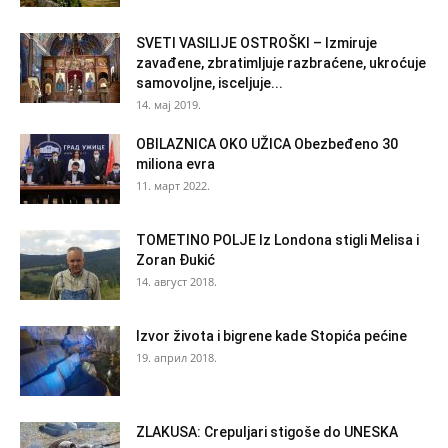
SVETI VASILIJE OSTROŠKI – Izmiruje
zavađene, zbratimljuje razbraćene, ukroćuje
samovoljne, isceljuje...
14. мај 2019.
OBILAZNICA OKO UŽICA Obezbeđeno 30
miliona evra
11. март 2022.
TOMETINO POLJE Iz Londona stigli Melisa i
Zoran Đukić
14. август 2018.
Izvor života i bigrene kade Stopića pećine
19. април 2018.
ZLAKUSA: Crepuljari stigoše do UNESKA