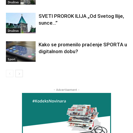
Društvo
SVETI PROROK ILIJA „Od Svetog Ilije,
sunce…”
Društvo
Kako se promenilo praćenje SPORTA u
digitalnom dobu?
Sport
- Advertisement -