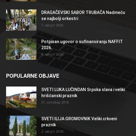
DRAGAČEVSKI SABOR TRUBAČA Nadmeću
se najbolji orkestri
7. август 2026.
Potpisan ugovor o sufinansiranju NAFFIT
2026.
6. август 2026.
POPULARNE OBJAVE
SVETI LUKA LUČINDAN Srpska slava i veliki
hrišćanski praznik
31. октобар 2018.
SVETI ILIJA GROMOVNIK Veliki crkveni
praznik
2. август 2018.