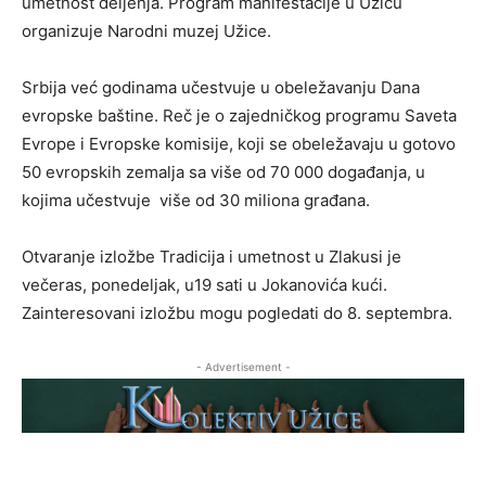
umetnost deljenja. Program manifestacije u Užicu
organizuje Narodni muzej Užice.
Srbija već godinama učestvuje u obeležavanju Dana
evropske baštine. Reč je o zajedničkog programu Saveta
Evrope i Evropske komisije, koji se obeležavaju u gotovo
50 evropskih zemalja sa više od 70 000 događanja, u
kojima učestvuje više od 30 miliona građana.
Otvaranje izložbe Tradicija i umetnost u Zlakusi je
večeras, ponedeljak, u19 sati u Jokanovića kući.
Zainteresovani izložbu mogu pogledati do 8. septembra.
- Advertisement -