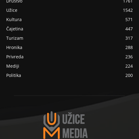
Društvo
1761
Užice
1542
Kultura
571
Čajetina
447
Turizam
317
Hronika
288
Privreda
236
Mediji
224
Politika
200