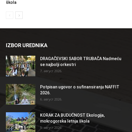
škola
IZBOR UREDNIKA
DRAGAČEVSKI SABOR TRUBAČA Nadmeću
se najbolji orkestri
7. август 2026.
Potpisan ugovor o sufinansiranju NAFFIT
2026.
6. август 2026.
KORAK ZA BUDUĆNOST Ekologija,
mokrogorska letnja škola
5. август 2026.