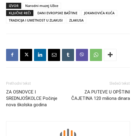
IZVOR
Narodni muzej Užice
KLJUČNE REČI
DANI EVROPSKE BAŠTINE
JOKANOVIĆA KUĆA
TRADICIJA I UMETNOST U ZLAKUSI
ZLAKUSA
Prethodni tekst
Sledeći tekst
ZA OSNOVCE I
ZA PUTEVE U OPŠTINI
SREDNJOŠKOLCE Počinje
ČAJETINA 120 miliona dinara
nova školska godina