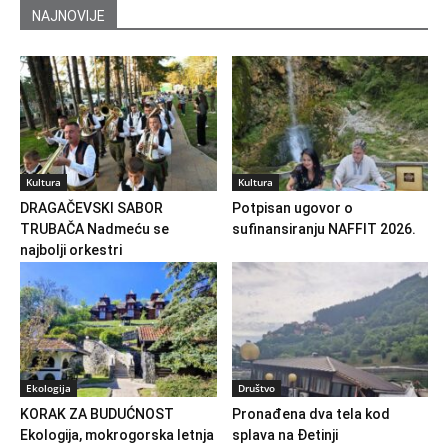
NAJNOVIJE
Kultura
Kultura
DRAGAČEVSKI SABOR
Potpisan ugovor o
TRUBAČA Nadmeću se
sufinansiranju NAFFIT 2026.
najbolji orkestri
Ekologija
Društvo
KORAK ZA BUDUĆNOST
Pronađena dva tela kod
Ekologija, mokrogorska letnja
splava na Đetinji