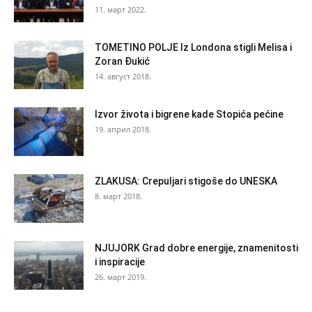
11. март 2022.
TOMETINO POLJE Iz Londona stigli Melisa i
Zoran Đukić
14. август 2018.
Izvor života i bigrene kade Stopića pećine
19. април 2018.
ZLAKUSA: Crepuljari stigoše do UNESKA
8. март 2018.
NJUJORK Grad dobre energije, znamenitosti
i inspiracije
26. март 2019.