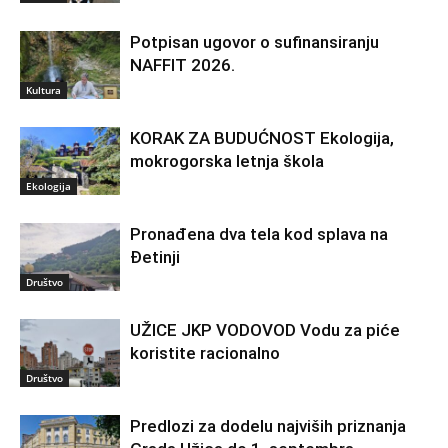
Potpisan ugovor o sufinansiranju
NAFFIT 2026.
Kultura
KORAK ZA BUDUĆNOST Ekologija,
mokrogorska letnja škola
Ekologija
Pronađena dva tela kod splava na
Đetinji
Društvo
UŽICE JKP VODOVOD Vodu za piće
koristite racionalno
Društvo
Predlozi za dodelu najviših priznanja