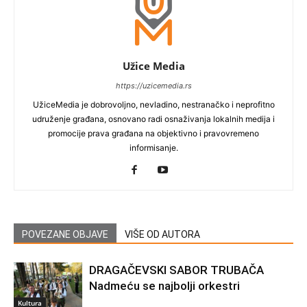
Užice Media
https://uzicemedia.rs
UžiceMedia je dobrovoljno, nevladino, nestranačko i neprofitno
udruženje građana, osnovano radi osnaživanja lokalnih medija i
promocije prava građana na objektivno i pravovremeno
informisanje.
POVEZANE OBJAVE
VIŠE OD AUTORA
DRAGAČEVSKI SABOR TRUBAČA
Nadmeću se najbolji orkestri
Kultura