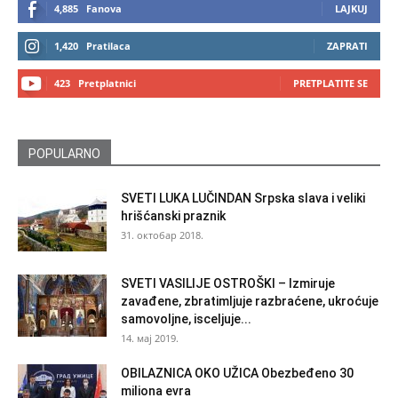
4,885
Fanova
LAJKUJ
1,420
Pratilaca
ZAPRATI
423
Pretplatnici
PRETPLATITE SE
POPULARNO
SVETI LUKA LUČINDAN Srpska slava i veliki
hrišćanski praznik
31. октобар 2018.
SVETI VASILIJE OSTROŠKI – Izmiruje
zavađene, zbratimljuje razbraćene, ukroćuje
samovoljne, isceljuje...
14. мај 2019.
OBILAZNICA OKO UŽICA Obezbeđeno 30
miliona evra