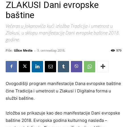
ZLAKUSI Dani evropske
baštine
Večeras u Jokanovića kući izložba Tradicija i umetnost u
Zlakusi, u sklopu manifestacije Dani evropske baštine 2018.
godine.
Piše:
Užice Media
-
3. септембар 2018.
979
Ovogodišlji program manifestacije Dana evropske baštine
čine Tradicija i umetnost u Zlakusi i Digitalna forma u
službi baštine.
Izložba se prikazuje kao deo manifestacije Dani evropske
baštine 2018. Evropska godina kulturnog nasleđa –