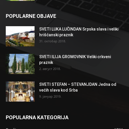
POPULARNE OBJAVE
SVETI LUKA LUČINDAN Srpska slava i veliki
hrišćanski praznik
31. октобар 2018.
SVETI ILIJA GROMOVNIK Veliki crkveni
praznik
2. август 2018.
SVETI STEFAN – STEVANJDAN Jedna od
većih slava kod Srba
9. јануар 2019.
POPULARNA KATEGORIJA