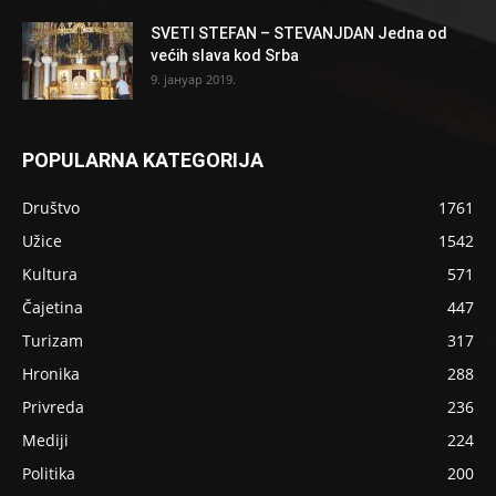
SVETI STEFAN – STEVANJDAN Jedna od
većih slava kod Srba
9. јануар 2019.
POPULARNA KATEGORIJA
Društvo
1761
Užice
1542
Kultura
571
Čajetina
447
Turizam
317
Hronika
288
Privreda
236
Mediji
224
Politika
200