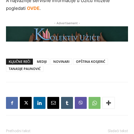
A najvažnije servisne informacije u Užicu možete
pogledati
OVDE
.
- Advertisement -
KLJUČNE REČI
MEDIJI
NOVINARI
OPŠTINA KOSJERIĆ
TANASIJE PAUNOVIĆ
Prethodni tekst
Sledeći tekst