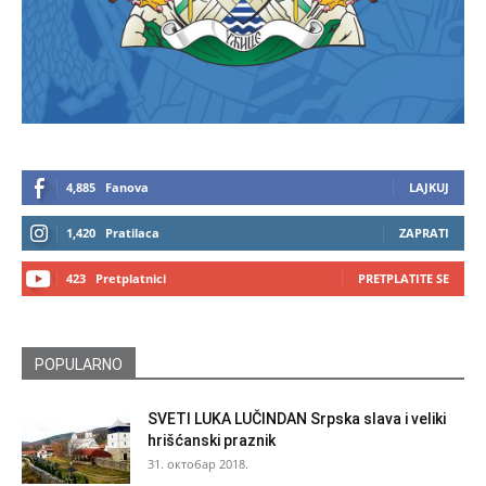
4,885
Fanova
LAJKUJ
1,420
Pratilaca
ZAPRATI
423
Pretplatnici
PRETPLATITE SE
POPULARNO
SVETI LUKA LUČINDAN Srpska slava i veliki
hrišćanski praznik
31. октобар 2018.