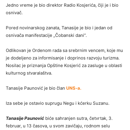
Jedno vreme je bio direktor Radio Kosjerića, čiji je i bio
osnivač.
Pored novinarskog zanata, Tanasije je bio i jedan od
osnivača manifestacije „Čobanski dani“.
Odlikovan je Ordenom rada sa srebrnim vencem, koje mu
je dodeljeno za informisanje i doprinos razvoju turizma.
Nosilac je priznanja Opštine Kosjerić za zasluge u oblasti
kulturnog stvaralaštva.
Tanasije Paunović je bio član
UNS-a.
Iza sebe je ostavio suprugu Negu i kćerku Suzanu.
Tanasije Paunović
biće sahranjen sutra, četvrtak, 3.
februar, u 13 časova, u svom zavičaju, rodnom selu