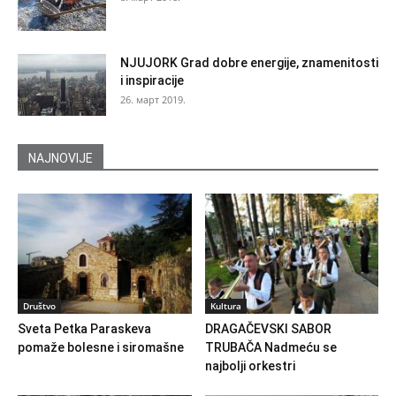
NJUJORK Grad dobre energije, znamenitosti
i inspiracije
26. март 2019.
NAJNOVIJE
Društvo
Kultura
Sveta Petka Paraskeva
DRAGAČEVSKI SABOR
pomaže bolesne i siromašne
TRUBAČA Nadmeću se
najbolji orkestri