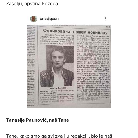
Zaselju, opština Požega.
Tanasije Paunović, naš Tane
Tane, kako smo ga svi zvali u redakciji, bio je naš