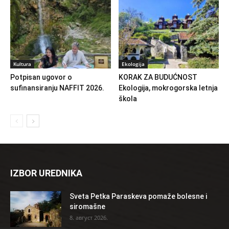
Kultura
Ekologija
Potpisan ugovor o
KORAK ZA BUDUĆNOST
sufinansiranju NAFFIT 2026.
Ekologija, mokrogorska letnja
škola
IZBOR UREDNIKA
Sveta Petka Paraskeva pomaže bolesne i
siromašne
8. август 2026.