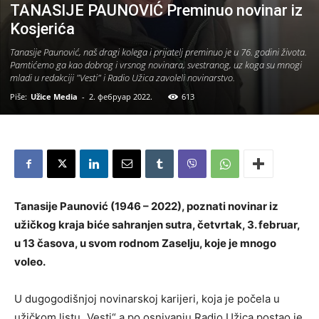
TANASIJE PAUNOVIĆ Preminuo novinar iz
Kosjerića
Tanasije Paunović, naš dragi kolega i prijatelj preminuo je u 76. godini života.
Pamtićemo ga kao dobrog i vrsnog novinara, svestranog, uz koga su mnogi
mladi u redakciji "Vesti" i Radio Užica zavoleli novinarstvo.
Piše:
Užice Media
-
2. фебруар 2022.
613
Tanasije Paunović (1946 – 2022), poznati novinar iz
užičkog kraja biće sahranjen sutra, četvrtak, 3. februar,
u 13 časova, u svom rodnom Zaselju, koje je mnogo
voleo.
U dugogodišnjoj novinarskoj karijeri, koja je počela u
užičkom listu „Vesti“ a po osnivanju Radio Užica postao je