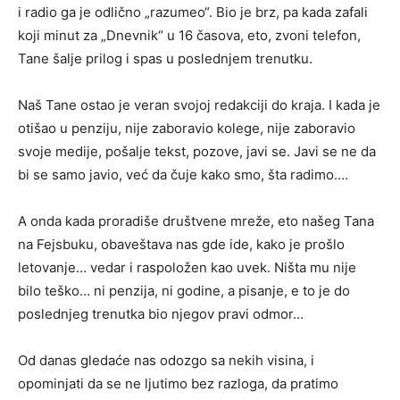
i radio ga je odlično „razumeo“. Bio je brz, pa kada zafali
koji minut za „Dnevnik“ u 16 časova, eto, zvoni telefon,
Tane šalje prilog i spas u poslednjem trenutku.
Naš Tane ostao je veran svojoj redakciji do kraja. I kada je
otišao u penziju, nije zaboravio kolege, nije zaboravio
svoje medije, pošalje tekst, pozove, javi se. Javi se ne da
bi se samo javio, već da čuje kako smo, šta radimo….
A onda kada proradiše društvene mreže, eto našeg Tana
na Fejsbuku, obaveštava nas gde ide, kako je prošlo
letovanje… vedar i raspoložen kao uvek. Ništa mu nije
bilo teško… ni penzija, ni godine, a pisanje, e to je do
poslednjeg trenutka bio njegov pravi odmor…
Od danas gledaće nas odozgo sa nekih visina, i
opominjati da se ne ljutimo bez razloga, da pratimo