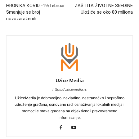
HRONIKA KOVID -19/februar
ZAŠTITA ŽIVOTNE SREDINE
Smanjuje se broj
Uložiće se oko 80 miliona
novozaraženih
Užice Media
https://uzicemedia.rs
UžiceMedia je dobrovoljno, nevladino, nestranačko i neprofitno
udruženje građana, osnovano radi osnaživanja lokalnih medija i
promocije prava građana na objektivno i pravovremeno
informisanje.