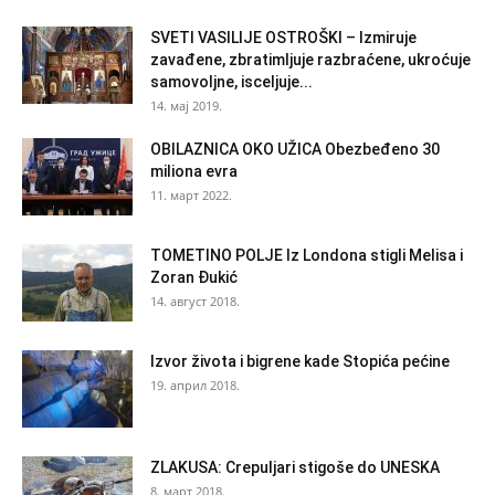
SVETI VASILIJE OSTROŠKI – Izmiruje
zavađene, zbratimljuje razbraćene, ukroćuje
samovoljne, isceljuje...
14. мај 2019.
OBILAZNICA OKO UŽICA Obezbeđeno 30
miliona evra
11. март 2022.
TOMETINO POLJE Iz Londona stigli Melisa i
Zoran Đukić
14. август 2018.
Izvor života i bigrene kade Stopića pećine
19. април 2018.
ZLAKUSA: Crepuljari stigoše do UNESKA
8. март 2018.