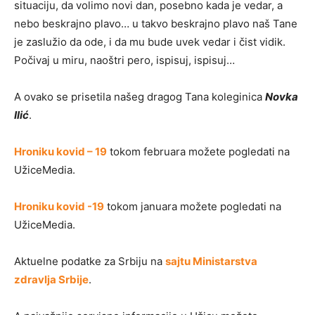
situaciju, da volimo novi dan, posebno kada je vedar, a
nebo beskrajno plavo… u takvo beskrajno plavo naš Tane
je zaslužio da ode, i da mu bude uvek vedar i čist vidik.
Počivaj u miru, naoštri pero, ispisuj, ispisuj…
A ovako se prisetila našeg dragog Tana koleginica
Novka
Ilić
.
Hroniku kovid – 19
tokom februara možete pogledati na
UžiceMedia.
Hroniku kovid -19
tokom januara možete pogledati na
UžiceMedia.
Aktuelne podatke za Srbiju na
sajtu Ministarstva
zdravlja Srbije
.