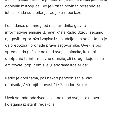
dopisnik iz Kosjrića. Bio je vrstan novinar, posebno se
isticao kada su u pitanju radijske reportaže.
I dan danas se mnogi od nas, urednika glavne
informativne emisije „Dnevnik“ na Radio Užicu, sećamo
njegovih reportaža i zapisa iz najudaljenijih sela. Umeo je
da prepozna i pronađe prave sagovornike. Uvek je bio
spreman da pošalje neki od svojih snimaka, kako bi
upotpunio tu informativnu emisiju, ali i druge koje su se
emitovale, poput emisije „Panorama Kosjerića“.
Radio je godinama, pa i nakon penzionisanja, kao
dopisnik „Večernjih novosti“ iz Zapadne Srbije.
Uvek se rado odazivao i slao neke od svojih tekstova
kolegama iz starih redakcija.