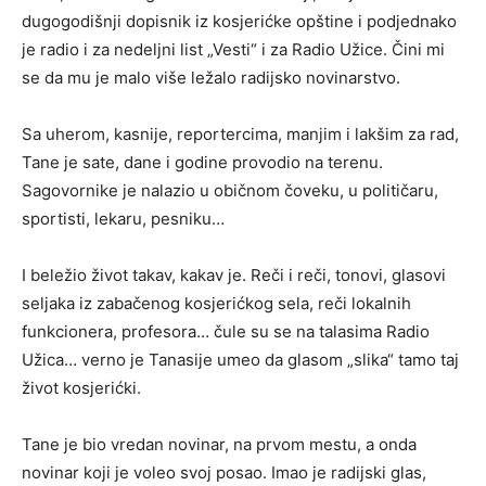
dugogodišnji dopisnik iz kosjerićke opštine i podjednako
je radio i za nedeljni list „Vesti“ i za Radio Užice. Čini mi
se da mu je malo više ležalo radijsko novinarstvo.
Sa uherom, kasnije, reportercima, manjim i lakšim za rad,
Tane je sate, dane i godine provodio na terenu.
Sagovornike je nalazio u običnom čoveku, u političaru,
sportisti, lekaru, pesniku…
I beležio život takav, kakav je. Reči i reči, tonovi, glasovi
seljaka iz zabačenog kosjerićkog sela, reči lokalnih
funkcionera, profesora… čule su se na talasima Radio
Užica… verno je Tanasije umeo da glasom „slika“ tamo taj
život kosjerićki.
Tane je bio vredan novinar, na prvom mestu, a onda
novinar koji je voleo svoj posao. Imao je radijski glas,