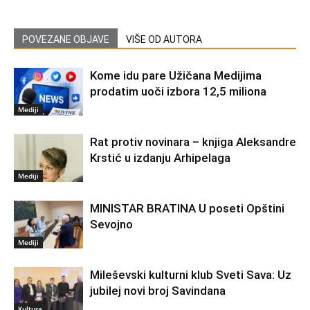
POVEZANE OBJAVE
VIŠE OD AUTORA
Kome idu pare Užičana Medijima
prodatim uoči izbora 12,5 miliona
Mediji
Rat protiv novinara – knjiga Aleksandre
Krstić u izdanju Arhipelaga
Mediji
MINISTAR BRATINA U poseti Opštini
Sevojno
Mediji
Mileševski kulturni klub Sveti Sava: Uz
jubilej novi broj Savindana
Kultura