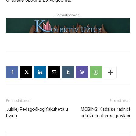
- Advertisement -
Prethodni tekst
Sledeći tekst
Jubilej Pedagoškog fakulteta u
MOBING: Kada se radnici
Užicu
udruže mober se povlači