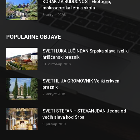
KORAK ZA BUDUĆNOST Ekologija,
mokrogorska letnja škola
5. август 2026.
POPULARNE OBJAVE
SVETI LUKA LUČINDAN Srpska slava i veliki
hrišćanski praznik
31. октобар 2018.
SVETI ILIJA GROMOVNIK Veliki crkveni
praznik
2. август 2018.
SVETI STEFAN – STEVANJDAN Jedna od
većih slava kod Srba
9. јануар 2019.