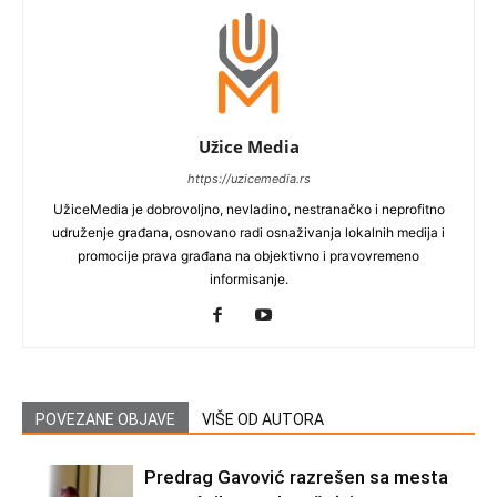
Užice Media
https://uzicemedia.rs
UžiceMedia je dobrovoljno, nevladino, nestranačko i neprofitno
udruženje građana, osnovano radi osnaživanja lokalnih medija i
promocije prava građana na objektivno i pravovremeno
informisanje.
POVEZANE OBJAVE
VIŠE OD AUTORA
Predrag Gavović razrešen sa mesta