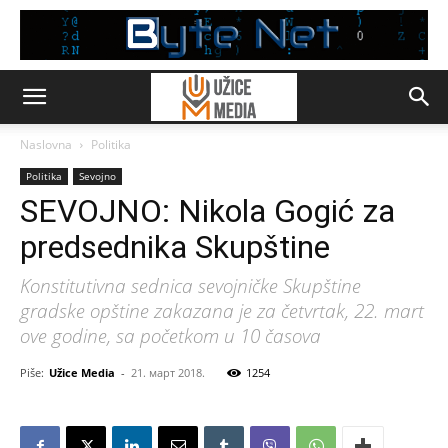
Naslovna
Politika
Politika
Sevojno
SEVOJNO: Nikola Gogić za
predsednika Skupštine
Konstitutivna sednica sevojničke Skupštine
gradske opštine zakazana je za četvrtak, 22. mart
ove godine, sa početkom u 10 časova
Piše:
Užice Media
-
21. март 2018.
1254