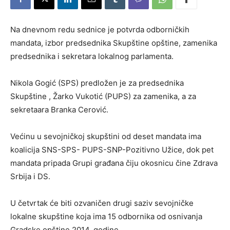
Na dnevnom redu sednice je potvrda odborničkih
mandata, izbor predsednika Skupštine opštine, zamenika
predsednika i sekretara lokalnog parlamenta.
Nikola Gogić (SPS) predložen je za predsednika
Skupštine , Žarko Vukotić (PUPS) za zamenika, a za
sekretaara Branka Cerović.
Većinu u sevojničkoj skupštini od deset mandata ima
koalicija SNS-SPS- PUPS-SNP-Pozitivno Užice, dok pet
mandata pripada Grupi građana čiju okosnicu čine Zdrava
Srbija i DS.
U četvrtak će biti ozvaničen drugi saziv sevojničke
lokalne skupštine koja ima 15 odbornika od osnivanja
Gradske opštine 2014. godine.