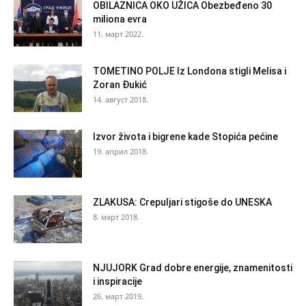
OBILAZNICA OKO UŽICA Obezbeđeno 30
miliona evra
11. март 2022.
TOMETINO POLJE Iz Londona stigli Melisa i
Zoran Đukić
14. август 2018.
Izvor života i bigrene kade Stopića pećine
19. април 2018.
ZLAKUSA: Crepuljari stigoše do UNESKA
8. март 2018.
NJUJORK Grad dobre energije, znamenitosti
i inspiracije
26. март 2019.