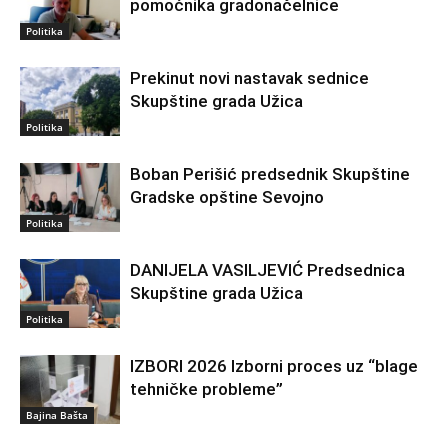
pomoćnika gradonačelnice
Politika
Prekinut novi nastavak sednice
Skupštine grada Užica
Politika
Boban Perišić predsednik Skupštine
Gradske opštine Sevojno
Politika
DANIJELA VASILJEVIĆ Predsednica
Skupštine grada Užica
Politika
IZBORI 2026 Izborni proces uz “blage
tehničke probleme”
Bajina Bašta