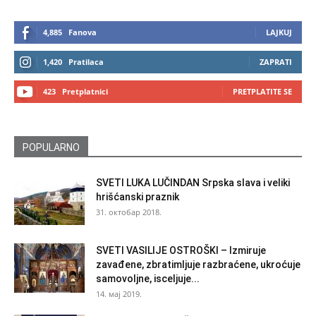
4,885
Fanova
LAJKUJ
1,420
Pratilaca
ZAPRATI
423
Pretplatnici
PRETPLATITE SE
POPULARNO
SVETI LUKA LUČINDAN Srpska slava i veliki
hrišćanski praznik
31. октобар 2018.
SVETI VASILIJE OSTROŠKI – Izmiruje
zavađene, zbratimljuje razbraćene, ukroćuje
samovoljne, isceljuje...
14. мај 2019.