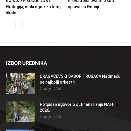
KORAK ZA BUDUĆNOST
Pronađena dva tela kod
Ekologija, mokrogorska letnja
splava na Đetinji
škola
IZBOR UREDNIKA
DRAGAČEVSKI SABOR TRUBAČA Nadmeću
se najbolji orkestri
7. август 2026.
Potpisan ugovor o sufinansiranju NAFFIT
2026.
6. август 2026.