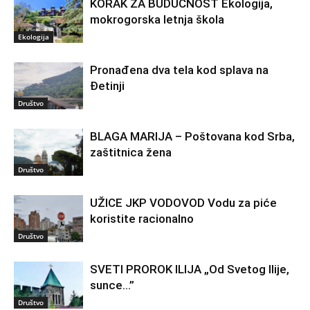
KORAK ZA BUDUĆNOST Ekologija,
mokrogorska letnja škola
Ekologija
Pronađena dva tela kod splava na
Đetinji
Društvo
BLAGA MARIJA – Poštovana kod Srba,
zaštitnica žena
Društvo
UŽICE JKP VODOVOD Vodu za piće
koristite racionalno
Društvo
SVETI PROROK ILIJA „Od Svetog Ilije,
sunce…”
Društvo