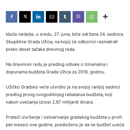
Iduće nedelje, u sredu, 27. juna, biće održana 24. sednica
Skupštine Grada Užica, na kojoj će odbornci razmatrati
preko deset tačaka dnevnog reda.
Na dnevnom redu je predlog odluke o izmenama i
dopunama budžeta Grada Užica za 2018. godinu.
Užičko Gradsko veće utvrdilo je na svojoj ranijoj sednici
predlog prvog ovogodišnjeg rebalansa budžeta, koji
nakon uvećanja iznosi 2,87 milijardi dinara.
Prateći izvršenje i ostvarivanje gradskog budžeta u prvih
pet meseci ove godine, predloženo je da se budžet uveća