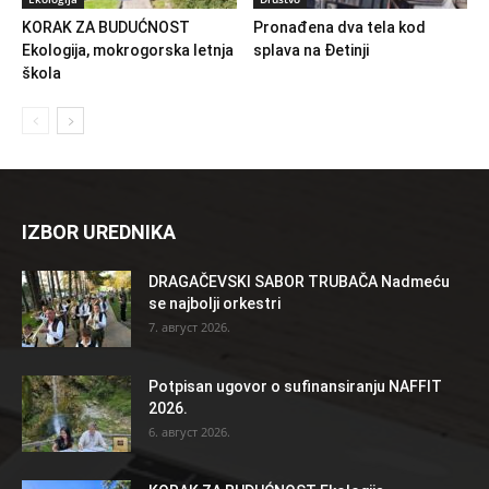
KORAK ZA BUDUĆNOST
Pronađena dva tela kod
Ekologija, mokrogorska letnja
splava na Đetinji
škola
IZBOR UREDNIKA
DRAGAČEVSKI SABOR TRUBAČA Nadmeću
se najbolji orkestri
7. август 2026.
Potpisan ugovor o sufinansiranju NAFFIT
2026.
6. август 2026.