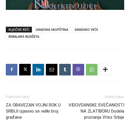
KLJUČNE REČI
GRADSKA SKUPŠTINA
GRADSKO VEĆE
REBALANS BUDŽETA
Prethodni tekst
Sledeći tekst
ZA OBAVEZAN VOJNI ROK U
VIDOVDANSKE SVEČANOSTI
SRBIJI izjasnio se veliki broj
NA ZLATIBORU Dodela
građana
priznanja Vitez Srbije