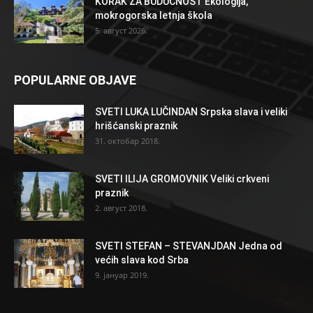
KORAK ZA BUDUĆNOST Ekologija,
mokrogorska letnja škola
5. август 2026.
POPULARNE OBJAVE
SVETI LUKA LUČINDAN Srpska slava i veliki
hrišćanski praznik
31. октобар 2018.
SVETI ILIJA GROMOVNIK Veliki crkveni
praznik
2. август 2018.
SVETI STEFAN – STEVANJDAN Jedna od
većih slava kod Srba
9. јануар 2019.