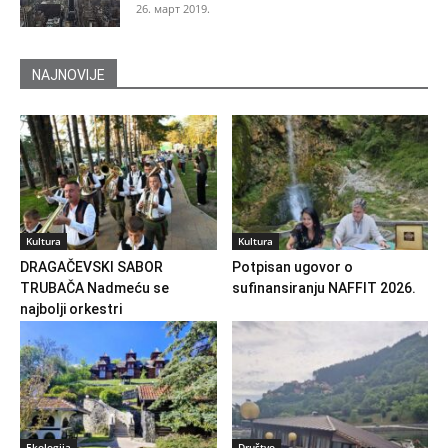
26. март 2019.
NAJNOVIJE
Kultura
Kultura
DRAGAČEVSKI SABOR
Potpisan ugovor o
TRUBAČA Nadmeću se
sufinansiranju NAFFIT 2026.
najbolji orkestri
Ekologija
Društvo