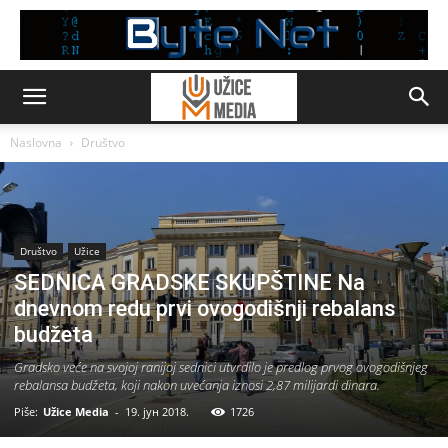
Naslovna
Društvo
Društvo
Užice
SEDNICA GRADSKE SKUPŠTINE Na
dnevnom redu prvi ovogodišnji rebalans
budžeta
Gradsko veće na svojoj ranijoj sednici utvrdilo je predlog prvog ovogodišnjeg
rebalansa budžeta, koji nakon uvećanja iznosi 2,87 milijardi dinara.
Piše:
Užice Media
-
19. јун 2018.
1726