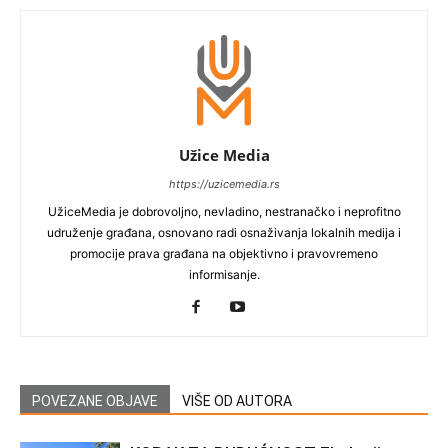
Užice Media
https://uzicemedia.rs
UžiceMedia je dobrovoljno, nevladino, nestranačko i neprofitno
udruženje građana, osnovano radi osnaživanja lokalnih medija i
promocije prava građana na objektivno i pravovremeno
informisanje.
POVEZANE OBJAVE
VIŠE OD AUTORA