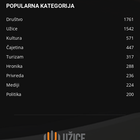
POPULARNA KATEGORIJA
Društvo
1761
Užice
1542
Kultura
571
Čajetina
447
Turizam
317
Hronika
288
Privreda
236
Mediji
224
Politika
200