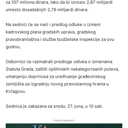
za 107 miliona dinara, tako da bi iznosio 2,87 milijardi
umesto dosadašnjih 2,76 milijardi dinara.
Na sednici će se naći i predlog odluke o izmeni
kadrovskog plana gradskih uprava, gradskog
pravobranilaštva i službe budžetske inspekcije za ovu
godinu.
Odbornici će razmatrati predloge odluka o izmenama
Statuta Grada, zaštiti opštinskih nekategorisanih puteva,
umanjenju doprinosa za uređivanje građevinskog
zemljišta za izgradnju novog pravoslavnog hrama u
Krčagovu.
Sednica je zakazana za sredu, 27. juna, u 10 sati.
- Advertisement -