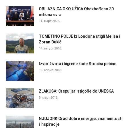
OBILAZNICA OKO UŽICA Obezbeđeno 30
miliona evra
11. март 2022.
TOMETINO POLJE Iz Londona stigli Melisa i
Zoran Đukić
14. август 2018.
Izvor života i bigrene kade Stopića pećine
19. април 2018.
ZLAKUSA: Crepuljari stigoše do UNESKA
8. март 2018.
NJUJORK Grad dobre energije, znamenitosti
i inspiracije