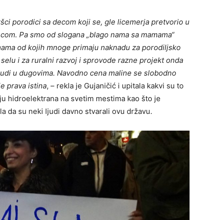
šci porodici sa decom koji se, gle licemerja pretvorio u
 decom. Pa smo od slogana „blago nama sa mamama“
h mama od kojih mnoge primaju naknadu za porodiljsko
selu i za ruralni razvoj i sprovode razne projekt onda
 ljudi u dugovima. Navodno cena maline se slobodno
je prava istina
, – rekla je Gujaničić i upitala kakvi su to
nju hidroelektrana na svetim mestima kao što je
la da su neki ljudi davno stvarali ovu državu.