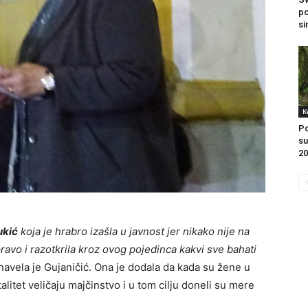
po
si
K
Po
su
20
ukić
koja je hrabro izašla u javnost jer nikako nije na
pravo i razotkrila kroz ovog pojedinca kakvi sve bahati
 navela je Gujaničić. Ona je dodala da kada su žene u
litet veličaju majčinstvo i u tom cilju doneli su mere