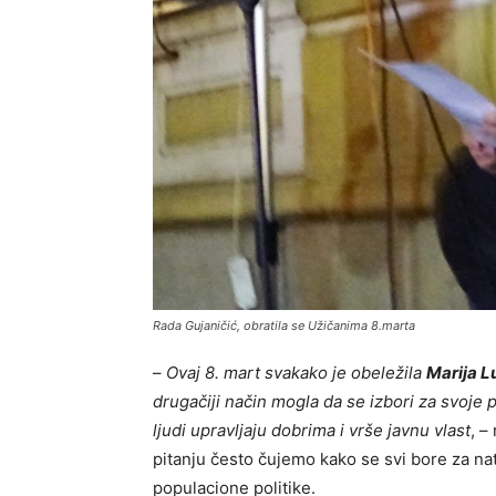
Rada Gujaničić, obratila se Užičanima 8.marta
–
Ovaj 8. mart svakako je obeležila
Marija L
drugačiji način mogla da se izbori za svoje 
ljudi upravljaju dobrima i vrše javnu vlast
, –
pitanju često čujemo kako se svi bore za nata
populacione politike.