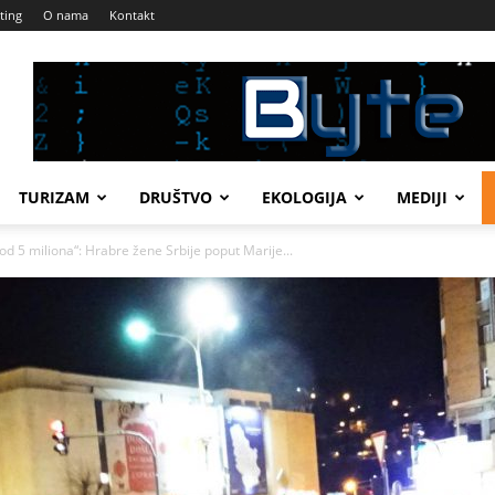
ting
O nama
Kontakt
TURIZAM
DRUŠTVO
EKOLOGIJA
MEDIJI
5 miliona“: Hrabre žene Srbije poput Marije...