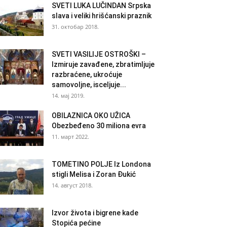
SVETI LUKA LUČINDAN Srpska
slava i veliki hrišćanski praznik
31. октобар 2018.
SVETI VASILIJE OSTROŠKI –
Izmiruje zavađene, zbratimljuje
razbraćene, ukroćuje
samovoljne, isceljuje...
14. мај 2019.
OBILAZNICA OKO UŽICA
Obezbeđeno 30 miliona evra
11. март 2022.
TOMETINO POLJE Iz Londona
stigli Melisa i Zoran Đukić
14. август 2018.
Izvor života i bigrene kade
Stopića pećine