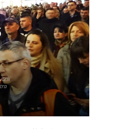
5
orili
tra