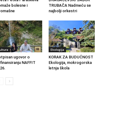
maže bolesne i
TRUBAČA Nadmeću se
romašne
najbolji orkestri
ultura
Ekologija
tpisan ugovor o
KORAK ZA BUDUĆNOST
finansiranju NAFFIT
Ekologija, mokrogorska
26.
letnja škola