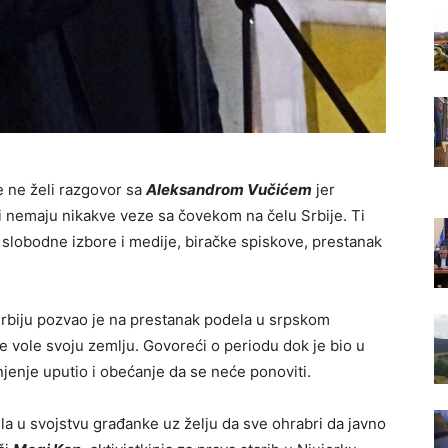
e ne želi razgovor sa
Aleksandrom Vučićem
jer
 nemaju nikakve veze sa čovekom na čelu Srbije. Ti
slobodne izbore i medije, biračke spiskove, prestanak
rbiju pozvao je na prestanak podela u srpskom
je vole svoju zemlju. Govoreći o periodu dok je bio u
vinjenje uputio i obećanje da se neće ponoviti.
la u svojstvu građanke uz želju da sve ohrabri da javno