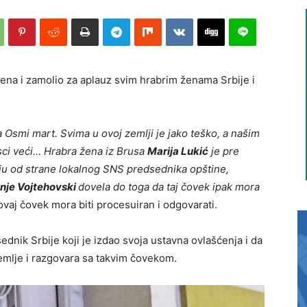
ena i zamolio za aplauz svim hrabrim ženama Srbije i
 Osmi mart. Svima u ovoj zemlji je jako teško, a našim
tisci veći… Hrabra žena iz Brusa
Marija Lukić
je pre
nju
od strane
lokalnog SNS predsednika opštine
,
nje Vojtehovski
dovela do toga da taj čovek
ipak mora
 ovaj čovek mora biti procesuiran i odgovarati.
dnik Srbije koji je izdao svoja ustavna ovlašćenja i da
zemlje i razgovara sa takvim čovekom.