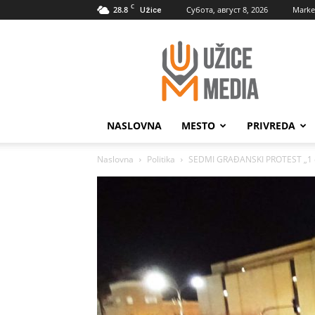
C
28.8
Субота, август 8, 2026
Marke
Užice
UžiceMedia
NASLOVNA
MESTO
PRIVREDA
Naslovna
Politika
SEDMI GRAĐANSKI PROTEST „1 od 