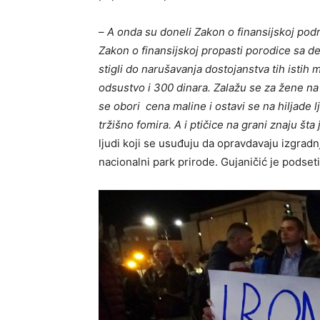
–
A onda su doneli Zakon o finansijskoj podr
Zakon o finansijskoj propasti porodice sa
stigli do narušavanja dostojanstva tih isti
odsustvo i 300 dinara. Zalažu se za žene na 
se obori cena maline i ostavi se na hiljade
tržišno fomira. A i ptičice na grani znaju šta 
ljudi koji se usuđuju da opravdavaju izgrad
nacionalni park prirode. Gujaničić je podseti