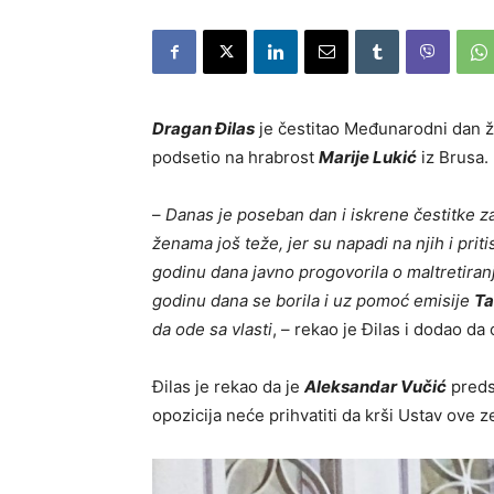
Dragan Đilas
je čestitao Međunarodni dan ž
podsetio na hrabrost
Marije Lukić
iz Brusa.
–
Danas je poseban dan i iskrene čestitke za
ženama još teže, jer su napadi na njih i pri
godinu dana
javno progovorila o maltretira
godinu dana se borila
i
uz pomoć emisije
Ta
da
ode sa vlasti
, – rekao je Đilas i dodao da
Đilas je rekao da je
Aleksandar Vučić
predse
opozicija neće prihvatiti da krši Ustav ove 