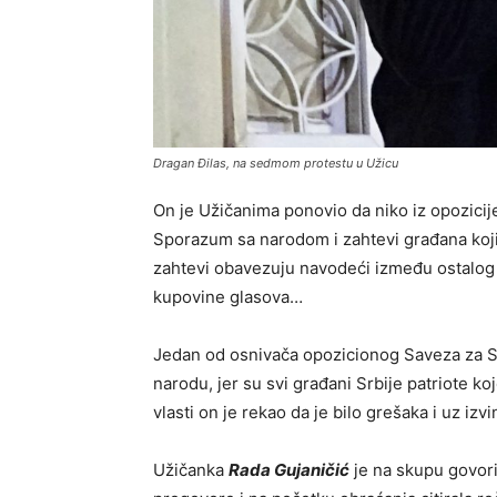
Dragan Đilas, na sedmom protestu u Užicu
On je Užičanima ponovio da niko iz opozicij
Sporazum sa narodom i zahtevi građana koji
zahtevi obavezuju navodeći između ostalog 
kupovine glasova…
Jedan od osnivača opozicionog Saveza za S
narodu, jer su svi građani Srbije patriote ko
vlasti on je rekao da je bilo grešaka i uz iz
Užičanka
Rada Gujaničić
je na skupu govori