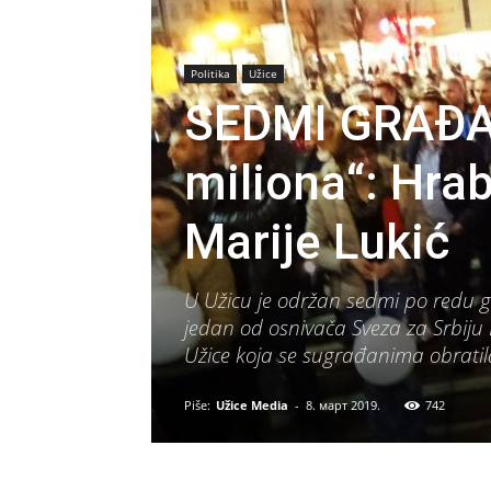
Politika
Užice
SEDMI GRAĐA
miliona“: Hra
Marije Lukić
U Užicu je održan sedmi po redu g
jedan od osnivača Sveza za Srbiju 
Užice koja se sugrađanima obratil
Piše:
Užice Media
-
8. март 2019.
742