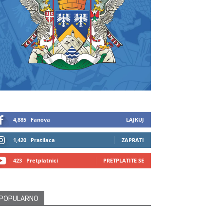
4,885
Fanova
LAJKUJ
1,420
Pratilaca
ZAPRATI
423
Pretplatnici
PRETPLATITE SE
POPULARNO