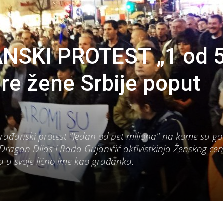
NSKI PROTEST „1 od 
bre žene Srbije poput
rađanski protest "Jedan od pet miliona" na kome su gov
Dragan Đilas i Rada Gujaničić aktivistkinja Ženskog cen
a u svoje lično ime kao građanka.