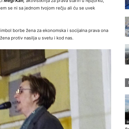
či
Megi Kan,
aktivistkinja za prava starih u Njujorku,
lažem se ni sa jednom tvojom rečju ali ću se uvek
simbol borbe žena za ekonomska i socijalna prava ona
žena protiv nasilja u svetu i kod nas.
D
Sv