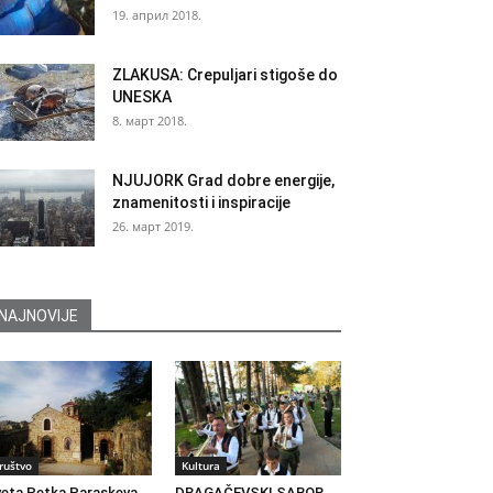
19. април 2018.
ZLAKUSA: Crepuljari stigoše do
UNESKA
8. март 2018.
NJUJORK Grad dobre energije,
znamenitosti i inspiracije
26. март 2019.
NAJNOVIJE
ruštvo
Kultura
eta Petka Paraskeva
DRAGAČEVSKI SABOR