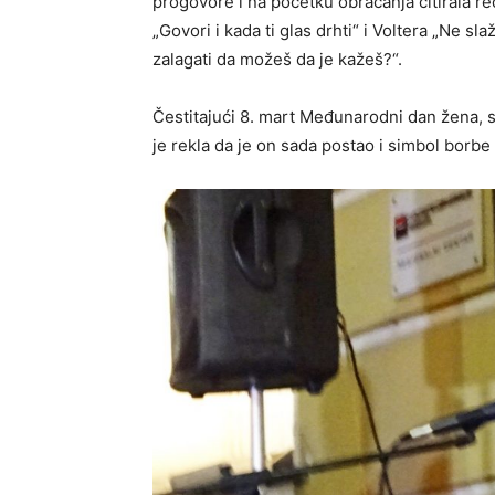
progovore i na početku obraćanja citirala re
„Govori i kada ti glas drhti“ i Voltera „Ne s
zalagati da možeš da je kažeš?“.
Čestitajući 8. mart Međunarodni dan žena, 
je rekla da je on sada postao i simbol borbe 