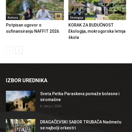
Kultura
Ekologija
Potpisan ugovor o
KORAK ZA BUDUĆNOST
sufinansiranju NAFFIT 2026.
Ekologija, mokrogorska letnja
škola
IZBOR UREDNIKA
Sveta Petka Paraskeva pomaže bolesne i
siromašne
8. август 2026.
DRAGAČEVSKI SABOR TRUBAČA Nadmeću
se najbolji orkestri