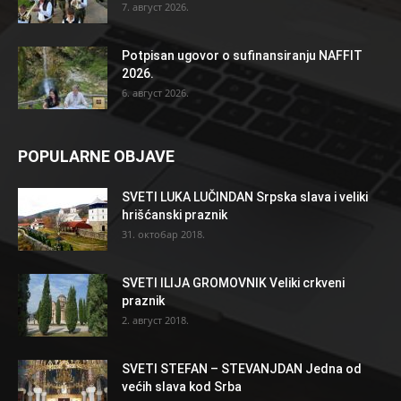
7. август 2026.
Potpisan ugovor o sufinansiranju NAFFIT
2026.
6. август 2026.
POPULARNE OBJAVE
SVETI LUKA LUČINDAN Srpska slava i veliki
hrišćanski praznik
31. октобар 2018.
SVETI ILIJA GROMOVNIK Veliki crkveni
praznik
2. август 2018.
SVETI STEFAN – STEVANJDAN Jedna od
većih slava kod Srba