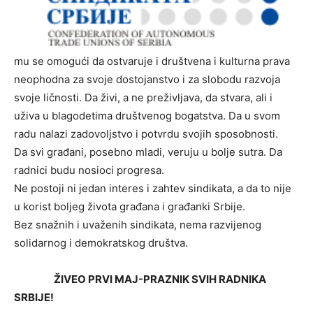
mu se omogući da ostvaruje i društvena i kulturna prava
neophodna za svoje dostojanstvo i za slobodu razvoja
svoje ličnosti. Da živi, a ne preživljava, da stvara, ali i
uživa u blagodetima društvenog bogatstva. Da u svom
radu nalazi zadovoljstvo i potvrdu svojih sposobnosti.
Da svi građani, posebno mladi, veruju u bolje sutra. Da
radnici budu nosioci progresa.
Ne postoji ni jedan interes i zahtev sindikata, a da to nije
u korist boljeg života građana i građanki Srbije.
Bez snažnih i uvaženih sindikata, nema razvijenog
solidarnog i demokratskog društva.
ŽIVEO PRVI MAJ-PRAZNIK SVIH RADNIKA
SRBIJE!