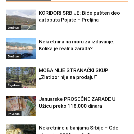
KORIDORI SRBIJE: Biće pušten deo
autoputa Pojate – Preljina
Društvo
Nekretnina na moru za izdavanje:
Kolika je realna zarada?
Društvo
MOBA NIJE STRANAČKI SKUP
„Zlatibor nije na prodaju!“
Čajetina
Januarske PROSEČNE ZARADE U
Užicu preko 118.000 dinara
Privreda
Nekretnine u banjama Srbije – Gde