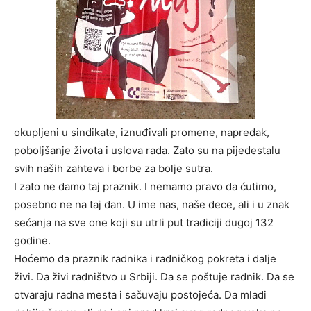
okupljeni u sindikate, iznuđivali promene, napredak,
poboljšanje života i uslova rada. Zato su na pijedestalu
svih naših zahteva i borbe za bolje sutra.
I zato ne damo taj praznik. I nemamo pravo da ćutimo,
posebno ne na taj dan. U ime nas, naše dece, ali i u znak
sećanja na sve one koji su utrli put tradiciji dugoj 132
godine.
Hoćemo da praznik radnika i radničkog pokreta i dalje
živi. Da živi radništvo u Srbiji. Da se poštuje radnik. Da se
otvaraju radna mesta i sačuvaju postojeća. Da mladi