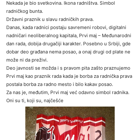
Nekada je bio svetkovina. Ikona radništva. Simbol
radničkog bunta.
Državni praznik u slavu radničkih prava.
Danas, kada radnici postaju savremeni robovi, digitalni
nadničari neoliberalnog kapitala, Prvi maj – Međunarodni
dan rada, dobija drugačiji karakter. Posebno u Srbiji, gde
dobar deo građana nema posao, a onaj drugi od plate ne
može ni da preživi.
Deo javnosti se možda i s pravom pita zašto praznujemo
Prvi maj kao praznik rada kada je borba za radnička prava
postala borba za radno mesto i bilo kakav posao.
Za nas je, međutim, Prvi maj već odavno simbol radnika.
Oni su ti, koji su, najčešće