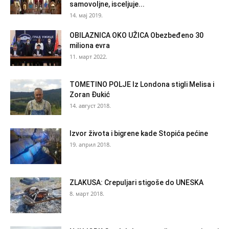
samovoljne, isceljuje...
14. мај 2019.
OBILAZNICA OKO UŽICA Obezbeđeno 30
miliona evra
11. март 2022.
TOMETINO POLJE Iz Londona stigli Melisa i
Zoran Đukić
14. август 2018.
Izvor života i bigrene kade Stopića pećine
19. април 2018.
ZLAKUSA: Crepuljari stigoše do UNESKA
8. март 2018.