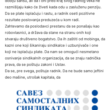
dobiju šansu, ali da i oni pred kraj svog radnog veka ne
razmišljaju kako će živeti kada odu u zasluženu penziju.
Da se plate isplaćuju i rastu, a radnik oseti pozitivne
rezultate poslovanja preduzeća u kom radi.
Zahtevamo da poslodavci prestanu da se ponašaju kao
robovlasnici, a država da stane na stranu onih koji
stvaraju društveno bogatstvo. Da ih zaštiti od mobinga, da
kazni one koji šikaniraju sindikalce i uzbunjivače i one
koji ne isplaćuju plate. Da nam se omogući nesmetano
osnivanje sindikalnih organizacija, da se znaju radnička
prava, da se poštuju zakoni i Ustav.
Da se, pre svega, poštuje radnik. Da ne bude samo jeftini
deo mašine, utrošak kapitala, da