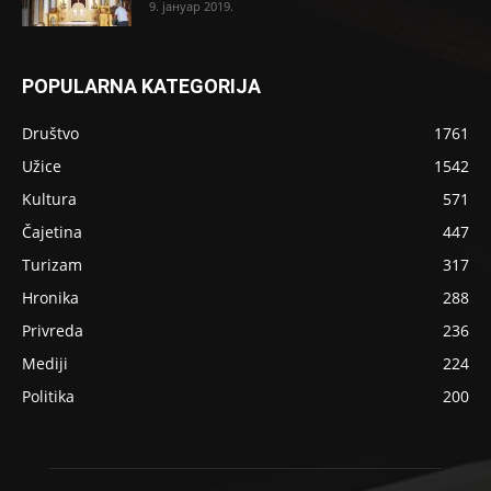
9. јануар 2019.
POPULARNA KATEGORIJA
Društvo
1761
Užice
1542
Kultura
571
Čajetina
447
Turizam
317
Hronika
288
Privreda
236
Mediji
224
Politika
200