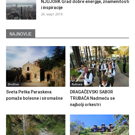
NJUJORK Grad dobre energije, znamenitosti
i inspiracije
26. март 2019.
NAJNOVIJE
Društvo
Kultura
Sveta Petka Paraskeva
DRAGAČEVSKI SABOR
pomaže bolesne i siromašne
TRUBAČA Nadmeću se
najbolji orkestri