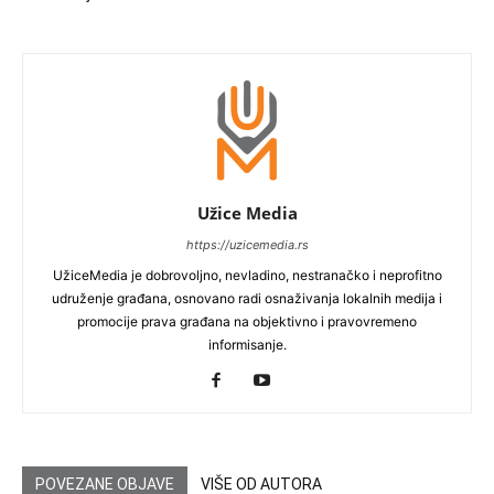
Užice Media
https://uzicemedia.rs
UžiceMedia je dobrovoljno, nevladino, nestranačko i neprofitno
udruženje građana, osnovano radi osnaživanja lokalnih medija i
promocije prava građana na objektivno i pravovremeno
informisanje.
POVEZANE OBJAVE
VIŠE OD AUTORA