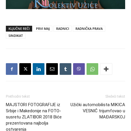
KLJUČNE REČI
PRVI MAJ
RADNICI
RADNIČKA PRAVA
SINDIKAT
Prethodni tekst
Sledeći tekst
MAJSTORI FOTOGRAFIJE iz
Užički automobilista MIKICA
Srbije i Makedonije na FOTO-
VESNIĆ trijumfovao u
susretu ZLATIBOR 2018 Biće
MAĐARSKOJ
prezentovana najbolja
ostvarenja