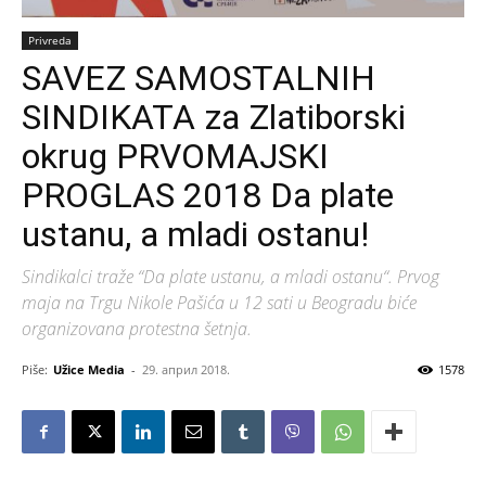
Privreda
SAVEZ SAMOSTALNIH
SINDIKATA za Zlatiborski
okrug PRVOMAJSKI
PROGLAS 2018 Da plate
ustanu, a mladi ostanu!
Sindikalci traže “Da plate ustanu, a mladi ostanu“. Prvog
maja na Trgu Nikole Pašića u 12 sati u Beogradu biće
organizovana protestna šetnja.
Piše:
Užice Media
-
29. април 2018.
1578