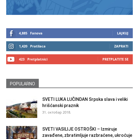
4,885
Fanova
LAJKUJ
1,420
Pratilaca
ZAPRATI
423
Pretplatnici
PRETPLATITE SE
POPULARNO
SVETI LUKA LUČINDAN Srpska slava i veliki
hrišćanski praznik
31. октобар 2018.
SVETI VASILIJE OSTROŠKI – Izmiruje
zavađene, zbratimljuje razbraćene, ukroćuje