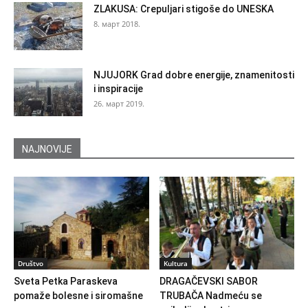
ZLAKUSA: Crepuljari stigoše do UNESKA
8. март 2018.
NJUJORK Grad dobre energije, znamenitosti
i inspiracije
26. март 2019.
NAJNOVIJE
Društvo
Kultura
Sveta Petka Paraskeva
DRAGAČEVSKI SABOR
pomaže bolesne i siromašne
TRUBAČA Nadmeću se