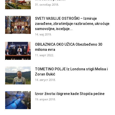
31. октобар 2018.
SVETI VASILIJE OSTROŠKI – Izmiruje
zavađene, zbratimljuje razbraćene, ukroćuje
samovoljne, isceljuje...
14. мај 2019.
OBILAZNICA OKO UŽICA Obezbeđeno 30
miliona evra
11. март 2022.
TOMETINO POLJE Iz Londona stigli Melisa i
Zoran Đukić
14. август 2018.
Izvor života i bigrene kade Stopića pećine
19. април 2018.