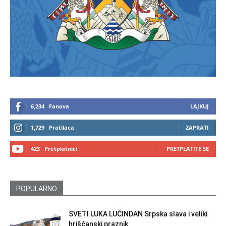
6,234
Fanova
LAJKUJ
1,729
Pratilaca
ZAPRATI
423
Pretplatnici
PRETPLATITE SE
POPULARNO
SVETI LUKA LUČINDAN Srpska slava i veliki
hrišćanski praznik