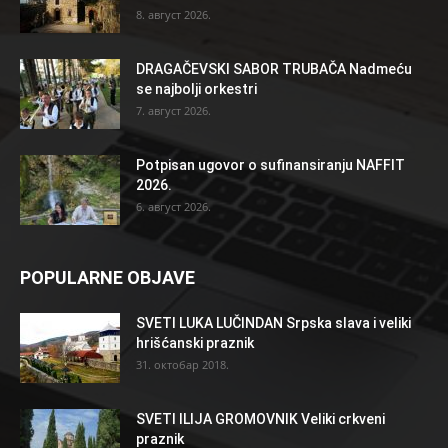
8. август 2026.
DRAGAČEVSKI SABOR TRUBAČA Nadmeću
se najbolji orkestri
7. август 2026.
Potpisan ugovor o sufinansiranju NAFFIT
2026.
6. август 2026.
POPULARNE OBJAVE
SVETI LUKA LUČINDAN Srpska slava i veliki
hrišćanski praznik
31. октобар 2018.
SVETI ILIJA GROMOVNIK Veliki crkveni
praznik