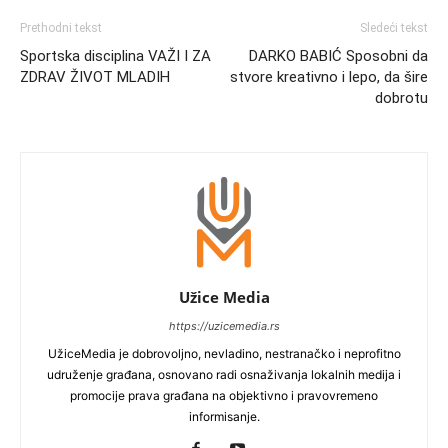
Prethodni tekst
Sledeći tekst
Sportska disciplina VAŽI I ZA
DARKO BABIĆ Sposobni da
ZDRAV ŽIVOT MLADIH
stvore kreativno i lepo, da šire
dobrotu
Užice Media
https://uzicemedia.rs
UžiceMedia je dobrovoljno, nevladino, nestranačko i neprofitno
udruženje građana, osnovano radi osnaživanja lokalnih medija i
promocije prava građana na objektivno i pravovremeno
informisanje.