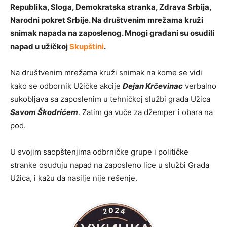
Republika, Sloga, Demokratska stranka, Zdrava Srbija,
Narodni pokret Srbije. Na društvenim mrežama kruži
snimak napada na zaposlenog. Mnogi građani su osudili
napad u užičkoj
Skupštini
.
Na društvenim mrežama kruži snimak na kome se vidi
kako se odbornik Užičke akcije
Dejan Krčevinac
verbalno
sukobljava sa zaposlenim u tehničkoj službi grada Užica
Savom Škodrićem
. Zatim ga vuče za džemper i obara na
pod.
U svojim saopštenjima odbrničke grupe i političke
stranke osuđuju napad na zaposleno lice u službi Grada
Užica, i kažu da nasilje nije rešenje.