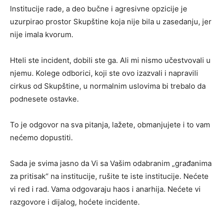
Institucije rade, a deo bučne i agresivne opzicije je
uzurpirao prostor Skupštine koja nije bila u zasedanju, jer
nije imala kvorum.
Hteli ste incident, dobili ste ga. Ali mi nismo učestvovali u
njemu. Kolege odborici, koji ste ovo izazvali i napravili
cirkus od Skupštine, u normalnim uslovima bi trebalo da
podnesete ostavke.
To je odgovor na sva pitanja, lažete, obmanjujete i to vam
nećemo dopustiti.
Sada je svima jasno da Vi sa Vašim odabranim „građanima
za pritisak“ na institucije, rušite te iste institucije. Nećete
vi red i rad. Vama odgovaraju haos i anarhija. Nećete vi
razgovore i dijalog, hoćete incidente.