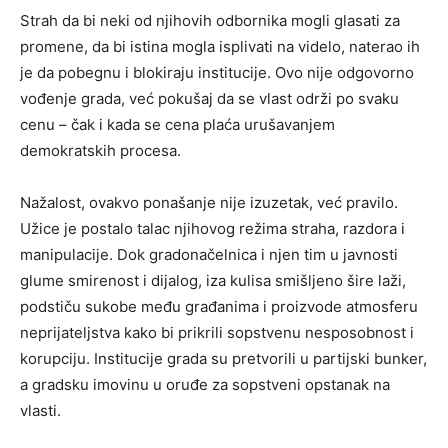
Strah da bi neki od njihovih odbornika mogli glasati za
promene, da bi istina mogla isplivati na videlo, naterao ih
je da pobegnu i blokiraju institucije. Ovo nije odgovorno
vođenje grada, već pokušaj da se vlast održi po svaku
cenu – čak i kada se cena plaća urušavanjem
demokratskih procesa.
Nažalost, ovakvo ponašanje nije izuzetak, već pravilo.
Užice je postalo talac njihovog režima straha, razdora i
manipulacije. Dok gradonačelnica i njen tim u javnosti
glume smirenost i dijalog, iza kulisa smišljeno šire laži,
podstiču sukobe među građanima i proizvode atmosferu
neprijateljstva kako bi prikrili sopstvenu nesposobnost i
korupciju. Institucije grada su pretvorili u partijski bunker,
a gradsku imovinu u oruđe za sopstveni opstanak na
vlasti.