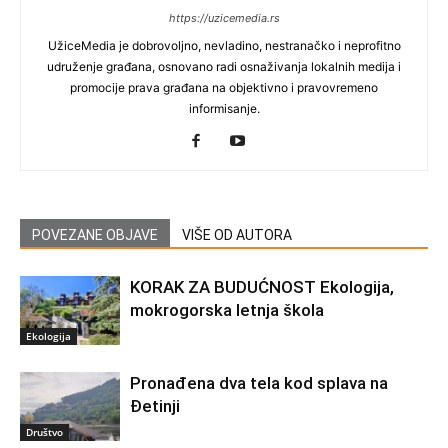
https://uzicemedia.rs
UžiceMedia je dobrovoljno, nevladino, nestranačko i neprofitno
udruženje građana, osnovano radi osnaživanja lokalnih medija i
promocije prava građana na objektivno i pravovremeno
informisanje.
POVEZANE OBJAVE
VIŠE OD AUTORA
KORAK ZA BUDUĆNOST Ekologija,
mokrogorska letnja škola
Ekologija
Pronađena dva tela kod splava na
Đetinji
Društvo