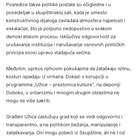
Posledice takve politike postale su očigledne i u
ponedeljak u skupštinskoj sali, kada je umesto
konstruktivnog dijaloga zavladala atmosfera napetosti i
eskalacije, što je potpuno nedopustivo u svakom
demokratskom procesu. Isključivu odgovornost za
urušavanje institucija i narušavanje osnovnih političkih
principa snosi upravo vladajuća većina.
Međutim, uprkos njihovim pokušajima da zataškaju istinu,
kosturi ispadaju iz ormana. Dokazi o korupciji u
programima „Užice – prestonica kulture“, na deponiji
Duboko, u urbanizmu i mnogim drugim oblastima ne
mogu se više sakriti.
Građani Užica zaslužuju grad koji se vodi odgovorno i
transparentno, a ne politikom bežanja, manipulacije i
zataškavanja. Oni mogu pobeći iz Skupštine, ali ne i od