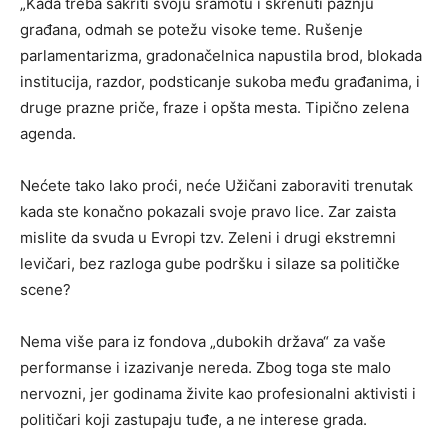
„Kada treba sakriti svoju sramotu i skrenuti pažnju
građana, odmah se potežu visoke teme. Rušenje
parlamentarizma, gradonačelnica napustila brod, blokada
institucija, razdor, podsticanje sukoba među građanima, i
druge prazne priče, fraze i opšta mesta. Tipično zelena
agenda.
Nećete tako lako proći, neće Užičani zaboraviti trenutak
kada ste konačno pokazali svoje pravo lice. Zar zaista
mislite da svuda u Evropi tzv. Zeleni i drugi ekstremni
levičari, bez razloga gube podršku i silaze sa političke
scene?
Nema više para iz fondova „dubokih država“ za vaše
performanse i izazivanje nereda. Zbog toga ste malo
nervozni, jer godinama živite kao profesionalni aktivisti i
političari koji zastupaju tuđe, a ne interese grada.