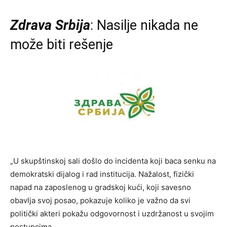
Zdrava Srbija
: Nasilje nikada ne
može biti rešenje
„U skupštinskoj sali došlo do incidenta koji baca senku na
demokratski dijalog i rad institucija. Nažalost, fizički
napad na zaposlenog u gradskoj kući, koji savesno
obavlja svoj posao, pokazuje koliko je važno da svi
politički akteri pokažu odgovornost i uzdržanost u svojim
postupcima.