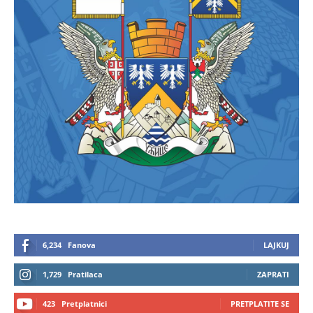
6,234
Fanova
LAJKUJ
1,729
Pratilaca
ZAPRATI
423
Pretplatnici
PRETPLATITE SE