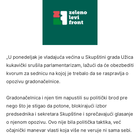
„U ponedeljak je vladajuća većina u Skupštini grada Užica
kukavički srušila parlamentarizam, lažući da će obezbediti
kvorum za sednicu na kojoj je trebalo da se raspravlja o
opozivu gradonačelnice.
Gradonačelnica i njen tim napustili su politički brod pre
nego što je stigao da potone, blokirajući izbor
predsednika i sekretara Skupštine i sprečavajući glasanje
o njenom opozivu. Ovo nije bila politička taktika, već
očajnički manevar vlasti koja više ne veruje ni sama sebi.