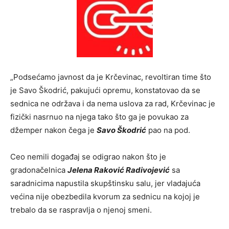
„Podsećamo javnost da je Krčevinac, revoltiran time što
je Savo Škodrić, pakujući opremu, konstatovao da se
sednica ne održava i da nema uslova za rad, Krčevinac je
fizički nasrnuo na njega tako što ga je povukao za
džemper nakon čega je
Savo Škodrić
pao na pod.
Ceo nemili događaj se odigrao nakon što je
gradonačelnica
Jelena Raković Radivojević
sa
saradnicima napustila skupštinsku salu, jer vladajuća
većina nije obezbedila kvorum za sednicu na kojoj je
trebalo da se raspravlja o njenoj smeni.