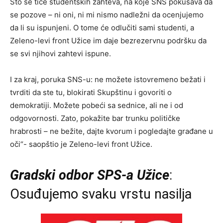
Što se tiče studentskih zahteva, na koje SNS pokušava da
se pozove – ni oni, ni mi nismo nadležni da ocenjujemo
da li su ispunjeni. O tome će odlučiti sami studenti, a
Zeleno-levi front Užice im daje bezrezervnu podršku da
se svi njihovi zahtevi ispune.
I za kraj, poruka SNS-u: ne možete istovremeno bežati i
tvrditi da ste tu, blokirati Skupštinu i govoriti o
demokratiji. Možete pobeći sa sednice, ali ne i od
odgovornosti. Zato, pokažite bar trunku političke
hrabrosti – ne bežite, dajte kvorum i pogledajte građane u
oči“- saopštio je Zeleno-levi front Užice.
Gradski odbor SPS-a Užice
:
Osuđujemo svaku vrstu nasilja