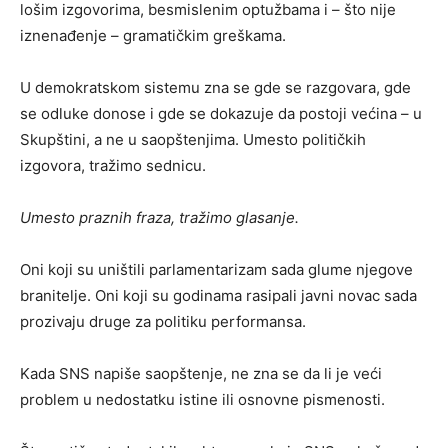
lošim izgovorima, besmislenim optužbama i – što nije
iznenađenje – gramatičkim greškama.
U demokratskom sistemu zna se gde se razgovara, gde
se odluke donose i gde se dokazuje da postoji većina – u
Skupštini, a ne u saopštenjima. Umesto političkih
izgovora, tražimo sednicu.
Umesto praznih fraza, tražimo glasanje.
Oni koji su uništili parlamentarizam sada glume njegove
branitelje. Oni koji su godinama rasipali javni novac sada
prozivaju druge za politiku performansa.
Kada SNS napiše saopštenje, ne zna se da li je veći
problem u nedostatku istine ili osnovne pismenosti.