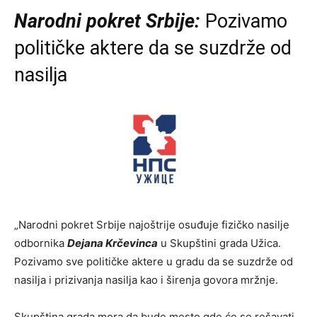
Narodni pokret Srbije:
Pozivamo
političke aktere da se suzdrže od
nasilja
„Narodni pokret Srbije najoštrije osuđuje fizičko nasilje
odbornika
Dejana Krčevinca
u Skupštini grada Užica.
Pozivamo sve političke aktere u gradu da se suzdrže od
nasilja i prizivanja nasilja kao i širenja govora mržnje.
Skupština grada mora da bude mesto gde će se rešavati