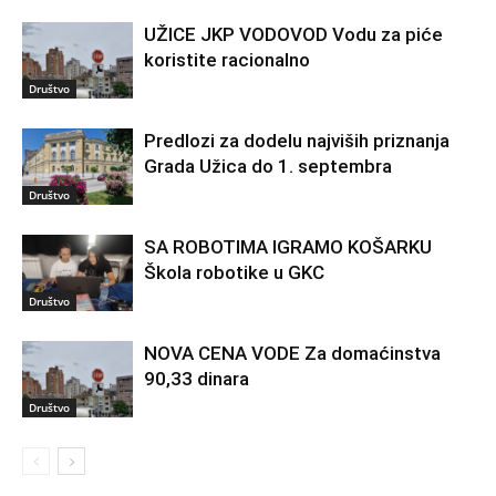
UŽICE JKP VODOVOD Vodu za piće
koristite racionalno
Društvo
Predlozi za dodelu najviših priznanja
Grada Užica do 1. septembra
Društvo
SA ROBOTIMA IGRAMO KOŠARKU
Škola robotike u GKC
Društvo
NOVA CENA VODE Za domaćinstva
90,33 dinara
Društvo