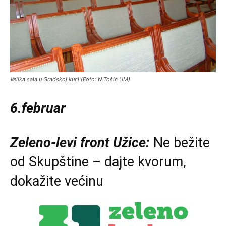
Velika sala u Gradskoj kući (Foto: N.Tošić UM)
6.februar
Zeleno-levi front Užice:
Ne bežite
od Skupštine – dajte kvorum,
dokažite većinu