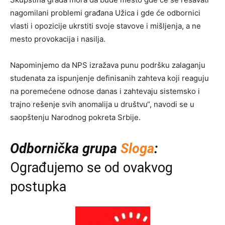
nagomilani problemi građana Užica i gde će odbornici
vlasti i opozicije ukrstiti svoje stavove i mišljenja, a ne
mesto provokacija i nasilja.
Napominjemo da NPS izražava punu podršku zalaganju
studenata za ispunjenje definisanih zahteva koji reaguju
na poremećene odnose danas i zahtevaju sistemsko i
trajno rešenje svih anomalija u društvu“, navodi se u
saopštenju Narodnog pokreta Srbije.
Odbornička grupa
Sloga
:
Ograđujemo se od ovakvog
postupka