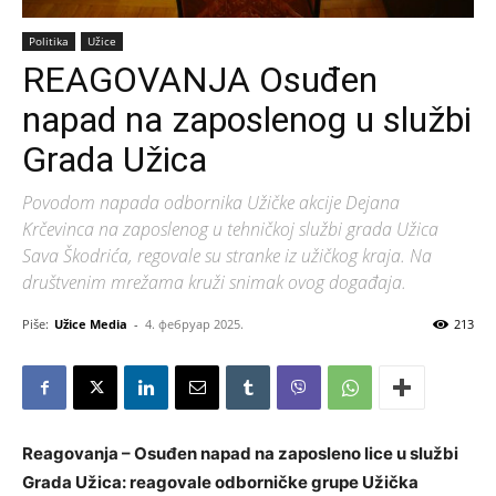
Politika
Užice
REAGOVANJA Osuđen
napad na zaposlenog u službi
Grada Užica
Povodom napada odbornika Užičke akcije Dejana
Krčevinca na zaposlenog u tehničkoj službi grada Užica
Sava Škodrića, regovale su stranke iz užičkog kraja. Na
društvenim mrežama kruži snimak ovog događaja.
Piše:
Užice Media
-
4. фебруар 2025.
213
Reagovanja – Osuđen napad na zaposleno lice u službi
Grada Užica: reagovale odborničke grupe Užička