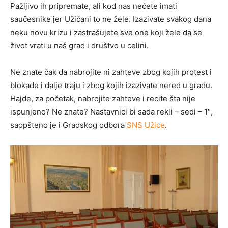
Pažljivo ih pripremate, ali kod nas nećete imati
saučesnike jer Užičani to ne žele. Izazivate svakog dana
neku novu krizu i zastrašujete sve one koji žele da se
život vrati u naš grad i društvo u celini.
Ne znate čak da nabrojite ni zahteve zbog kojih protest i
blokade i dalje traju i zbog kojih izazivate nered u gradu.
Hajde, za početak, nabrojite zahteve i recite šta nije
ispunjeno? Ne znate? Nastavnici bi sada rekli – sedi – 1″,
saopšteno je i Gradskog odbora
SNS Užice
.