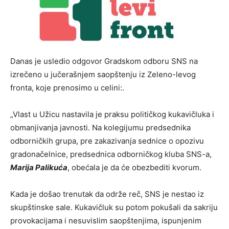
Danas je usledio odgovor Gradskom odboru SNS na
izrečeno u jučerašnjem saopštenju iz Zeleno-levog
fronta, koje prenosimo u celini:.
„Vlast u Užicu nastavila je praksu političkog kukavičluka i
obmanjivanja javnosti. Na kolegijumu predsednika
odborničkih grupa, pre zakazivanja sednice o opozivu
gradonačelnice, predsednica odborničkog kluba SNS-a,
Marija Palikuća
, obećala je da će obezbediti kvorum.
Kada je došao trenutak da održe reč, SNS je nestao iz
skupštinske sale. Kukavičluk su potom pokušali da sakriju
provokacijama i nesuvislim saopštenjima, ispunjenim