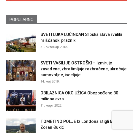
POPULARNO
SVETI LUKA LUČINDAN Srpska slava i veliki
hrišćanski praznik
31. октобар 2018.
SVETI VASILIJE OSTROŠKI – Izmiruje
zavađene, zbratimljuje razbraćene, ukroćuje
samovoljne, isceljuje...
14. мај 2019.
OBILAZNICA OKO UŽICA Obezbeđeno 30
miliona evra
11. март 2022.
TOMETINO POLJE Iz Londona stigli Melisa i
Zoran Đukić