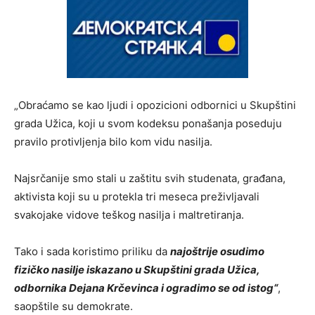
„Obraćamo se kao ljudi i opozicioni odbornici u Skupštini
grada Užica, koji u svom kodeksu ponašanja poseduju
pravilo protivljenja bilo kom vidu nasilja.
Najsrčanije smo stali u zaštitu svih studenata, građana,
aktivista koji su u protekla tri meseca preživljavali
svakojake vidove teškog nasilja i maltretiranja.
Tako i sada koristimo priliku da
najoštrije osudimo
fizičko nasilje iskazano u Skupštini grada Užica,
odbornika Dejana Krčevinca i ogradimo se od istog“
,
saopštile su demokrate.