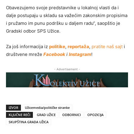
Obavezujemo svoje predstavnike u lokalnoj vlasti da i
dalje postupaju u skladu sa važećim zakonskim propisima
i pružamo im punu podršku u daljem radu“, saopštio je
Gradski odbor SPS Užice.
Za još informacija iz
politike
,
reportaža
,
pratite naš sajt
i
društvene mreže
Facebook
i
Instagram
!
- Advertisement -
IZVOR
Užicemedia/političke stranke
KLJUČNE REČI
GRAD UŽICE
ODBORNICI
OPOZICIJA
SKUPŠTINA GRADA UŽICA