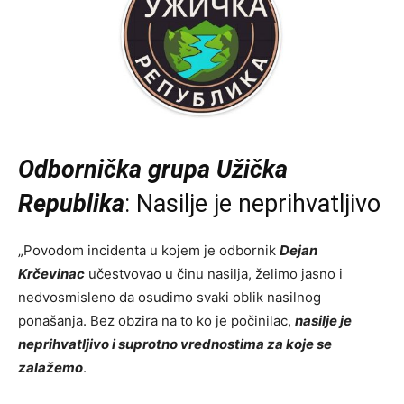
Odbornička grupa Užička
Republika
: Nasilje je neprihvatljivo
„Povodom incidenta u kojem je odbornik
Dejan
Krčevinac
učestvovao u činu nasilja, želimo jasno i
nedvosmisleno da osudimo svaki oblik nasilnog
ponašanja. Bez obzira na to ko je počinilac,
nasilje je
neprihvatljivo i suprotno vrednostima za koje se
zalažemo
.