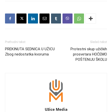
Prethodni tekst
Sledeći tekst
PREKINUTA SEDNICA U UŽICU
Protestni skup užičkih
Zbog nedostatka kvoruma
prosvetara HOĆEMO
POŠTENIJU ŠKOLU
Užice Media