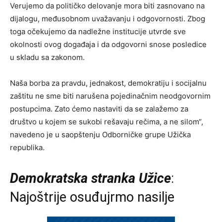
Verujemo da političko delovanje mora biti zasnovano na
dijalogu, međusobnom uvažavanju i odgovornosti. Zbog
toga očekujemo da nadležne institucije utvrde sve
okolnosti ovog događaja i da odgovorni snose posledice
u skladu sa zakonom.
Naša borba za pravdu, jednakost, demokratiju i socijalnu
zaštitu ne sme biti narušena pojedinačnim neodgovornim
postupcima. Zato ćemo nastaviti da se zalažemo za
društvo u kojem se sukobi rešavaju rečima, a ne silom“,
navedeno je u saopštenju Odborničke grupe Užička
republika.
Demokratska stranka Užice
:
Najoštrije osuđujrmo nasilje