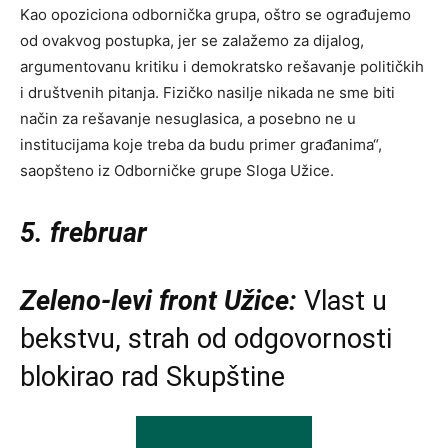
Kao opoziciona odbornička grupa, oštro se ograđujemo
od ovakvog postupka, jer se zalažemo za dijalog,
argumentovanu kritiku i demokratsko rešavanje političkih
i društvenih pitanja. Fizičko nasilje nikada ne sme biti
način za rešavanje nesuglasica, a posebno ne u
institucijama koje treba da budu primer građanima“,
saopšteno iz Odborničke grupe Sloga Užice.
5. frebruar
Zeleno-levi front Užice:
Vlast u
bekstvu, strah od odgovornosti
blokirao rad Skupštine