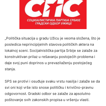
„Politička situacija u gradu Užicu je veoma složena, što je
posledica neprincipijelnih stavova političkih aktera na
lokalnoj sceni. Socijalnistička partija Srbije se zalaže za
konstruktivan prilaz u rešavanju postojećih problema i
daje svoj puni doprinos u prevazilaženju postojećeg
stanja.
SPS se protivi i osuđuje svaku vrstu nasilja i zalaže se da
svi oni koji vrše isto snose političku i krivično-pravnu
odgovornost. Gradski odbor se zalaže za apsolutno
poštovanje svih zakonskih propisa u vršenju vlasti.